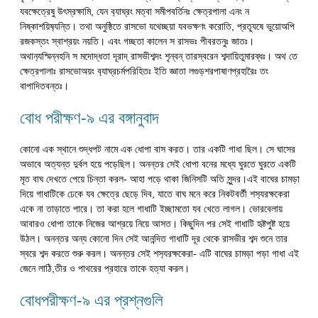
যবক্ষেত্রেষু উৎস্রক্ষামি, যেন ব‍্যাঘ্রং মত্বা সমীপবর্তিনঃ ক্ষেত্রপালা এনং ন
নিষ্কাশয়িষ‍্যন্তি। তথা অনুষ্ঠিতে রাসভো যথেচ্ছয়া যবভক্ষণং করোতি, প্রত‍্যূষে ভুয়োঅপি
রজকস্তং স্বাশ্রয়ং নয়তি। এবং গচ্ছতা কালেন স রাসভঃ পীবরতনুঃ জাতঃ।
অথান‍্যস্মিন্নহনি স মদোদ্ধতা দূরাদ্ রাসভীশব্দং শৃন্বন্ তারস্বরেন শব্দায়িতুমারব্ধঃ। অথ তে
ক্ষেত্রপালাঃ রাসভোঅয়ং ব‍্যাঘ্রচর্মপরিহিতঃ ইতি জ্ঞাতা লগুড়শরপাষাণপ্রহারৈঃ তং
বাপাদিতবন্তঃ।
বোধ পরীক্ষণ-৯ এর বঙ্গানুবাদ
কোনো এক স্থানে শুদ্ধপট নামে এক ধোপা বাস করত। তার একটি গাধা ছিল। সে ঘাসের
অভাবে অত্যন্ত দুর্বল হয়ে পড়েছিল। অনন্তর সেই ধোপা বনের মধ্যে ঘুরতে ঘুরতে একটি
মৃত বাঘ দেখতে পেয়ে চিন্তা করল- আহা পড়ে থাকা জিনিসটি অতি সুন্দর।এই বাঘের চামড়া
দিয়ে গাধাটিকে ঢেকে যব ক্ষেত্রে ছেড়ে দিব, যাতে বাঘ মনে করে নিকটবর্তী শস‍্যরক্ষকেরা
একে না তাড়াতে পারে। তা করা হলে গাধাটি ইচ্ছামতো যব খেতে লাগল। ভোরবেলায়
আবারও ধোপা তাকে নিজের আশ্রয়ে নিয়ে আসত। কিছুদিন পর সেই গাধাটি হৃষ্টপুষ্ট হয়ে
উঠল। অনন্তর অন্য কোনো দিন সেই আনন্দিত গাধাটি দূর থেকে রাসভীর শব্দ শুনে তার
স্বরে শব্দ করতে শুরু করল। অনন্তর সেই শস‍্যরক্ষকেরা- এটি বাঘের চামড়া পড়া গাধা এই
জেনে লাঠি,তীর ও পাথরের প্রহারে তাকে হত্যা করল।
বোধপরীক্ষণ-৯ এর প্রশ্নগুলি