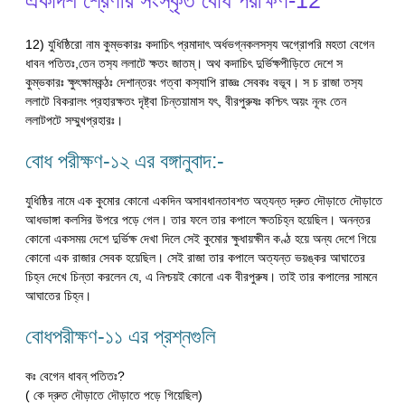
একাদশ শ্রেণীর সংস্কৃত বোধ পরীক্ষণ-12
12) যুধিষ্ঠিরো নাম কুম্ভকারঃ কদাচিৎ প্রমাদাৎ অর্ধভগ্নকলসস‍্য অগ্রোপরি মহতা বেগেন
ধাবন পতিতঃ,তেন তস‍্য ললাটে ক্ষতং জাতম্। অথ কদাচিৎ দুর্ভিক্ষপীড়িতে দেশে স
কুম্ভকারঃ ক্ষুৎক্ষামকন্ঠঃ দেশান্তরং গত্বা কস‍্যাপি রাজ্ঞঃ সেবকঃ বভূব। স চ রাজা তস‍্য
ললাটে বিকরালং প্রহারক্ষতং দৃষ্ট্বা চিন্তয়ামাস যৎ, বীরপুরুষঃ কশ্চিৎ অয়ং নূনং তেন
ললাটপটে সম্মুখপ্রহারঃ।
বোধ পরীক্ষণ-১২ এর বঙ্গানুবাদ:-
যুধিষ্ঠির নামে এক কুমোর কোনো একদিন অসাবধানতাবশত অত‍্যন্ত দ্রুত দৌড়াতে দৌড়াতে
আধভাঙ্গা কলসির উপরে পড়ে গেল। তার ফলে তার কপালে ক্ষতচিহ্ন হয়েছিল। অনন্তর
কোনো একসময় দেশে দুর্ভিক্ষ দেখা দিলে সেই কুমোর ক্ষুধায়ক্ষীন কণ্ঠ হয়ে অন্য দেশে গিয়ে
কোনো এক রাজার সেবক হয়েছিল। সেই রাজা তার কপালে অত্যন্ত ভয়ঙ্কর আঘাতের
চিহ্ন দেখে চিন্তা করলেন যে, এ নিশ্চয়ই কোনো এক বীরপুরুষ। তাই তার কপালের সামনে
আঘাতের চিহ্ন।
বোধপরীক্ষণ-১১ এর প্রশ্নগুলি
কঃ বেগেন ধাবন্ পতিতঃ?
( কে দ্রুত দৌড়াতে দৌড়াতে পড়ে গিয়েছিল)