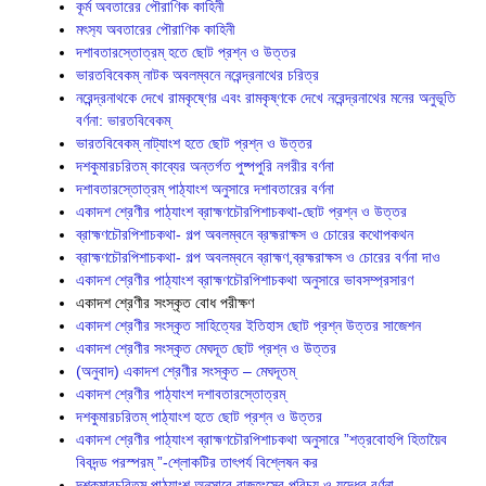
কূর্ম অবতারের পৌরাণিক কাহিনী
মৎস‍্য অবতারের পৌরাণিক কাহিনী
দশাবতারস্তোত্রম্ হতে ছোট প্রশ্ন ও উত্তর
ভারতবিবেকম্ নাটক অবলম্বনে নরেন্দ্রনাথের চরিত্র
নরেন্দ্রনাথকে দেখে রামকৃষ্ণের এবং রামকৃষ্ণকে দেখে নরেন্দ্রনাথের মনের অনুভূতি
বর্ণনা: ভারতবিবেকম্
ভারতবিবেকম্ নাট্যাংশ হতে ছোট প্রশ্ন ও উত্তর
দশকুমারচরিতম্ কাব্যের অন্তর্গত পুষ্পপুরি নগরীর বর্ণনা
দশাবতারস্তোত্রম্ পাঠ্যাংশ অনুসারে দশাবতারের বর্ণনা
একাদশ শ্রেণীর পাঠ্যাংশ ব্রাহ্মণচৌরপিশাচকথা-ছোট প্রশ্ন ও উত্তর
ব্রাহ্মণচৌরপিশাচকথা- গল্প অবলম্বনে ব্রহ্মরাক্ষস ও চোরের কথোপকথন
ব্রাহ্মণচৌরপিশাচকথা- গল্প অবলম্বনে ব্রাহ্মণ,ব্রহ্মরাক্ষস ও চোরের বর্ণনা দাও
একাদশ শ্রেণীর পাঠ্যাংশ ব্রাহ্মণচৌরপিশাচকথা অনুসারে ভাবসম্প্রসারণ
একাদশ শ্রেণীর সংস্কৃত বোধ পরীক্ষণ
একাদশ শ্রেণীর সংস্কৃত সাহিত্যের ইতিহাস ছোট প্রশ্ন উত্তর সাজেশন
একাদশ শ্রেণীর সংস্কৃত মেঘদূত ছোট প্রশ্ন ও উত্তর
(অনুবাদ) একাদশ শ্রেণীর সংস্কৃত – মেঘদূতম্
একাদশ শ্রেণীর পাঠ্যাংশ দশাবতারস্তোত্রম্
দশকুমারচরিতম্ পাঠ্যাংশ হতে ছোট প্রশ্ন ও উত্তর
একাদশ শ্রেণীর পাঠ্যাংশ ব্রাহ্মণচৌরপিশাচকথা অনুসারে ”শত্রবোহপি হিতায়ৈব
বিবদন্ড পরস্পরম্ ”-শ্লোকটির তাৎপর্য বিশ্লেষন কর
দশকুমারচরিতম্ পাঠ্যাংশ অনুসারে রাজহংসের পরিচয় ও যুদ্ধের বর্ণনা