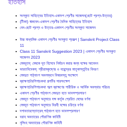
ইতিহাস
সংস্কৃত সাহিত্যের ইতিহাস-একাদশ শ্রেণীর সাজেসন(ছোট প্রশ্ন-উত্তর)
(টীকা) ঋকবেদ-একাদশ শ্রেণীর বৈদিক সাহিত‍্যের ইতিহাস
বেদ-ছোট প্রশ্ন ও উত্তর-একাদশ শ্রেণীর সংস্কৃত সাজেসন
উচ্চ মাধ্যমিক একাদশ শ্রেণীর সংস্কৃত প্রকল্প | Sanskrit Project Class
11
Class 11 Sanskrit Suggestion 2023 | একাদশ শ্রেণীর সংস্কৃত
সাজেশন 2023
মেঘদূতম্: মেঘকে দূত হিসেবে নির্বাচন করার জন্য যক্ষের আবেদন
ভারতবিবেকম্: শ্রীরামকৃষ্ণের ও নরেন্দ্রের মাতৃকাস্তুতির বিবরণ
মেঘদুত পাঠ্যাংশ অবলম্বনে বিষয়বস্তু সংক্ষেপে
ব্রাহ্মণচৌরপিশাচকথা গল্পটির সারসংক্ষেপ
ব্রাহ্মণচৌরপিশাচকথা গল্পে ব্রাহ্মণের শারীরিক ও আর্থিক অবস্থার পরিচয়
একাদশ শ্রেণীর পাঠ্যাংশ মেঘদুত হতে ভাবসম্প্রসারণ
মেঘদূত পাঠ্যাংশ অনুসারে যক্ষ কর্তৃক প্রেরিত মেঘের বর্ণনা
মেঘদূত পাঠ‍্যাংশ অনুসারে বিরহী যক্ষের চরিত্র বর্ণনা
দশাবতারস্তোত্রম্ পাঠ্যাংশ হতে ভাবসম্প্রসারণ
বরাহ অবতারের পৌরাণিক কাহিনী
নৃসিংহ অবতারের পৌরাণিক কাহিনী