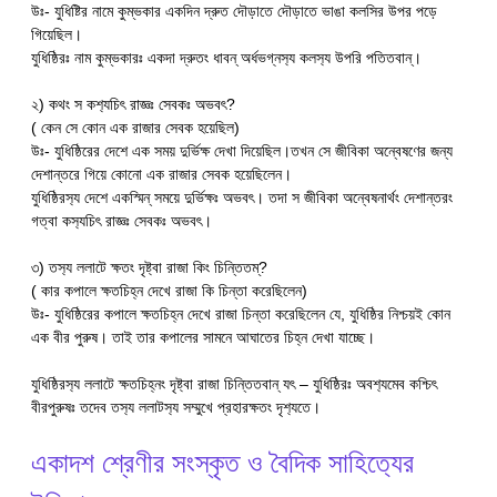
উঃ- যুধিষ্টির নামে কুম্ভকার একদিন দ্রুত দৌড়াতে দৌড়াতে ভাঙা কলসির উপর পড়ে
গিয়েছিল।
যুধিষ্ঠিরঃ নাম কুম্ভকারঃ একদা দ্রুতং ধাবন্ অর্ধভগ্নস‍্য কলস‍্য উপরি পতিতবান্।
২) কথং স কশ‍্যচিৎ রাজ্ঞঃ সেবকঃ অভবৎ?
( কেন সে কোন এক রাজার সেবক হয়েছিল)
উঃ- যুধিষ্ঠিরের দেশে এক সময় দুর্ভিক্ষ দেখা দিয়েছিল।তখন সে জীবিকা অন্বেষণের জন্য
দেশান্তরে গিয়ে কোনো এক রাজার সেবক হয়েছিলেন।
যুধিষ্ঠিরস‍্য দেশে একস্মিন্ সময়ে দুর্ভিক্ষঃ অভবৎ। তদা স জীবিকা অন্বেষনার্থং দেশান্তরং
গত্বা কস‍্যচিৎ রাজ্ঞঃ সেবকঃ অভবৎ।
৩) তস‍্য ললাটে ক্ষতং দৃষ্ট্বা রাজা কিং চিন্তিতম্?
( কার কপালে ক্ষতচিহ্ন দেখে রাজা কি চিন্তা করেছিলেন)
উঃ- যুধিষ্ঠিরের কপালে ক্ষতচিহ্ন দেখে রাজা চিন্তা করেছিলেন যে, যুধিষ্ঠির নিশ্চয়ই কোন
এক বীর পুরুষ। তাই তার কপালের সামনে আঘাতের চিহ্ন দেখা যাচ্ছে।
যুধিষ্ঠিরস‍্য ললাটে ক্ষতচিহ্নং দৃষ্ট্বা রাজা চিন্তিতবান্ যৎ – যুধিষ্ঠিরঃ অবশ‍্যমেব কশ্চিৎ
বীরপুরুষঃ তদেব তস‍্য ললাটস‍্য সম্মুখে প্রহারক্ষতং দৃশ‍্যতে।
একাদশ শ্রেণীর সংস্কৃত ও বৈদিক সাহিত‍্যের