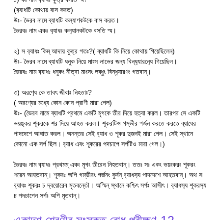
(ব‍্যাধটি কোথায় বাস করত)
উঃ- ভৈরব নামে ব্যাধটি কল্যাণকটকে বাস করত।
ভৈরবঃ নাম একঃ ব‍্যাধঃ কল‍্যানকটকে বসতি স্ম।
২) স ব‍্যাধঃ কিম্ আদায় কুত্র গতঃ?( ব্যাধটি কি নিয়ে কোথায় গিয়েছিলেন)
উঃ- ভৈরব নামে ব্যাধটি ধনুক নিয়ে মাংস লাভের জন্য বিন্ধ‍্যারন‍্যে গিয়েছিল।
ভৈরবঃ নাম ব‍্যাধঃ ধনুকং নীত্বা মাংসং লব্ধুং বিন্ধ‍্যারণ‍ং গতবান্।
৩) অরণ‍্যে কে তাবৎ জীবাঃ নিহতাঃ?
( অরণ্যের মধ্যে কোন কোন প্রাণী মারা গেল)
উঃ- (ভৈরব নামে ব্যাধটি প্রথমে একটি মৃগকে তীর দিয়ে হত্যা করল। তারপর সে একটি
ভয়ঙ্কর শূকরকে শর দিয়ে আহত করল। শূকরটিও গম্ভীর গর্জন করতে করতে ব্যাধের
পাদদেশে আঘাত করল। অনন্তর সেই ব‍্যাধ ও শূকর দুজনই মারা গেল। সেই স্থানে
কোনো এক সর্প ছিল। ব‍্যাধ এবং শূকরের পদচাপে সর্পটিও মারা গেল।)
ভৈরবঃ নাম ব‍্যাধঃ প্রথমম্ একং মৃগং তীরেন নিহতবান্। ততঃ সঃ একং ভয়ংকরং শূকরং
শরেন আহতবান্। শূকরঃ অপি গম্ভীরং গর্জনং কুর্বন্ ব‍্যাধস‍্য পাদদেশে আহতবান্। অথ স
ব‍্যাধঃ শূকরঃ চ দ্বয়োরেব মৃতবন্তৌ। অস্মিন্ স্থানে কশ্চিৎ সর্পঃ আসীৎ। ব‍্যাধস‍্য শূকরস‍্য
চ পদচাপেন সর্পঃ অপি মৃতবান্।