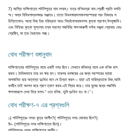
7) আস্তি দাক্ষিণাত‍্যে পাটলিপুত্র নাম নগরম্। তত্র মণিভদ্রো নাম শ্রেষ্ঠী প্রতি বসতি
স্ম। অস‍্য বিবিধশাদ্ধনক্ষয়ঃ সঞ্জাতঃ। ততো বিভবক্ষয়াদপমানপরস্পরয়া পরং বিষন্নঃ স
চিন্তিতবান্- অহো ধিক্ ইয়ং দরিদ্রতা অতঃ নির্দ্ধনোঅহমনশনং কৃত্বা প্রাণান্ উৎসৃজামি।
এবং নিশ্চিয়ং কৃত্বা সুপ্তস‍্য তস‍্য স্বপ্নে পদ্মনিধিঃ ক্ষপণকরুপী দর্শনং দত্ত্বা প্রোবাচ ভোঃ
শ্রেষ্ঠিন্, মা ত্বং বৈরাগ‍্যং গচ্ছ।
বোধ পরীক্ষণ বঙ্গানুবাদ
দাক্ষিণাত্যের পাটলিপুত্র নামে একটি নগর ছিল। সেখানে মনিভদ্র নামে এক বণিক বাস
করত। দৈবিকভাবে তার ধন ক্ষয় হল। তারপর ধনক্ষয়ের এর জন্য পরস্পরের দ্বারা
অপমানিত হয়ে অত্যন্ত দুঃখিত মনে সে চিন্তা করল – হায়! এই দারিদ্রতাকে ধিক,আমি
ধনহীন তাই অনশন করে প্রাণ ত্যাগ করব-এই স্থির করে। তার ঘুমের মধ্যে পদ্মনিধি
ক্ষপনকরূপে দেখা দিয়ে বলল-” ওহে বনিক, তুমি দুঃখিত হও না।”।
বোধ পরীক্ষণ-৭ এর প্রশ্নগুলি
১) পাটলিপুত্রঃ নগরং কুত্র আসীৎ?( পাটলিপুত্র নগর কোথায় ছিল?)
উঃ- (পাটলিপুত্র নগর দাক্ষিণাত্যে ছিল)।
পাটলিপুত্রঃ নগরং দাক্ষিণাত‍্যে আসীৎ।