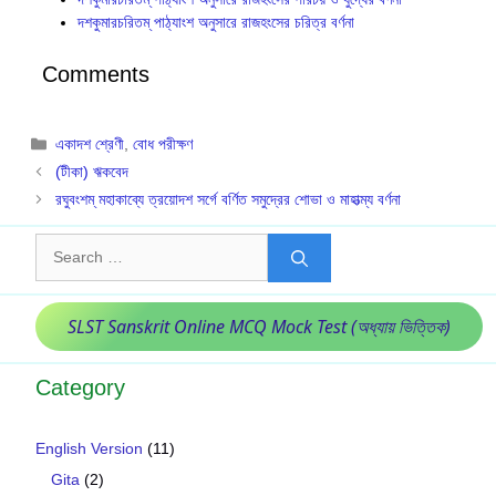
দশকুমারচরিতম্ পাঠ্যাংশ অনুসারে রাজহংসের চরিত্র বর্ণনা
Comments
Categories
একাদশ শ্রেণী
,
বোধ পরীক্ষণ
(টীকা) ঋকবেদ
রঘুবংশম্ মহাকাব্যে ত্রয়োদশ সর্গে বর্ণিত সমুদ্রের শোভা ও মাহাত্ম্য বর্ণনা
Search
for:
SLST Sanskrit Online MCQ Mock Test (অধ্যায় ভিত্তিক)
Category
English Version
(11)
Gita
(2)