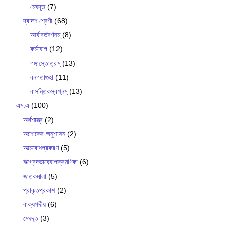
মেঘদূত
(7)
দ্বাদশ শ্রেণী
(68)
আর্যাবর্তবর্ণনম্
(8)
কর্মযোগ
(12)
গঙ্গাস্তোত্রম্
(13)
বনগতাগুহা
(11)
বাসন্তিকস্বপ্নম্
(13)
এম.এ
(100)
অর্থশাস্ত্র
(2)
অশোকের অনুশাসন
(2)
আত্মবোধপ্রকরণ
(5)
ঋগ্বেদভাষ‍্যোপক্রমণিকা
(6)
জাতকমালা
(5)
প্রাকৃতপ্রকাশ
(2)
বাক‍্যপদীয়
(6)
মেঘদূত
(3)