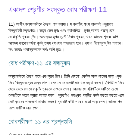
একাদশ শ্রেণীর সংস্কৃত বোধ পরীক্ষণ-11
11) আসীৎ কল‍্যানকটকে ভৈরবঃ নাম ব‍্যাধঃ। স কদাচিৎ মাংস লাভার্থয় ধনুরাদায়
বিন্ধ‍্যাটবী মধ‍্যংগতঃ। তত্র তেন মৃগঃ একঃ ব‍্যাপাদিত। মৃগম্ আদায় গচ্ছন্ তেন
ঘোরাকৃতি শূকরঃ দৃষ্টঃ। ততস্তেন মৃগম্ ভূমৌ নিধায় শূকরম্ শরেন আহতঃ শূকরঃ অপি
আগম‍্য ঘনঘোরগর্জনং কুর্বন্ তস‍্য ব‍্যাধস‍্য পাদদেশে হতঃ। ব‍্যাধঃ ছিন্নমূলম্ ইব পপাতঃ।
অথ তয়োঃ পাদাস্ফালনেন সর্পঃ অপি মৃতঃ।
বোধ পরীক্ষণ-১১ এর বঙ্গানুবাদ
কল্যানকটকে ভৈরব নামে এক ব্যাধ ছিল। তিনি কোনো একদিন মাংস লাভের জন্য ধনুক
নিয়ে বিন্ধ‍্যারন্যের মধ্যে গেল। সেখানে সে একটি হরিণকে হত্যা করল। হরিণটিকে নিয়ে
যেতে যেতে সে ঘোরাকৃতি শূকরকে দেখতে পেল। তারপর সে হরিণটিকে মাটিতে রেখে
শুকরটিকে শরের দ্বারা আহত করল। শূকরটিও ভয়ঙ্কর গম্ভীর গর্জন করতে করতে এসে
সেই ব্যাধের পাদদেশে আঘাত করল। ব‍্যাধটি কাঁটা গাছের মতো পড়ে গেল। তাদের পদ
চাপে সর্পটিও মারা গেল।
বোধপরীক্ষণ-১১ এর প্রশ্নগুলি
১) কঃ নাম ব‍্যাধঃ কুত্র বসতি স্ম?