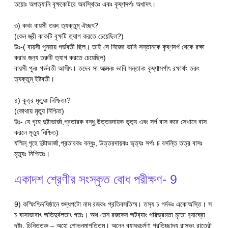
তয়োঃ অপত‍্যানি বৃক্ষকোটরে অবস্থিতঃ একঃ কৃষ্ণসর্পঃ অখাদৎ।
৩) কথং বায়সী তরুং ত‍্যক্তুম্ ঐচ্ছৎ?
(কেন স্ত্রী কাকটি বৃক্ষটি ত‍্যাগ করতে চেয়েছিল?)
উঃ-( বায়সী পুনরায় গর্ভবতী ছিল। তাই সে নিজের ভাবি সন্তানকে কৃষ্ণসর্প থেকে রক্ষা
করার জন‍্য তরুটি ত‍্যাগ করতে চেয়েছিল)
বায়সী পুনঃ গর্ভবতী আসীৎ। তদেব সা আত্মনঃ ভাবি সন্তানং কৃষ্ণাসর্পাৎ রক্ষার্থং তরুং
ত‍্যক্তুম্ ইষ্টবতী।
৪) কুত্র মৃত‍্যুঃ নিশ্চিতঃ?
(কোথায় মৃত‍্যু নিশ্চিত)
উঃ- যে গৃহে দুষ্টাভার্জা,প্রতারক বন্ধু,উত্তরদায়ক ভৃত‍্য এবং সর্প বাস করে সেখানে বাস
করলে মৃত‍্যু নিশ্চিত)
যস্মিন্ গৃহে দুষ্টাভার্জা,প্রতারকঃ বন্ধুঃ, উত্তরদায়কঃ ভৃত‍্যঃ সর্পঃ চ বসন্তি তত্র বাসঃ
মৃত‍্যুঃ নিশ্চিতঃ।
একাদশ শ্রেণীর সংস্কৃত বোধ পরীক্ষণ- 9
9) কস্মিংশ্চিদধিষ্ঠানে শুদ্ধপটো নাম রজকঃ প্রতিবসতিস্ম। তস‍্য চ গর্দভঃ একোঅস্তি। স
চ ঘাসাভাবাৎ অতিদুর্বলতাং গতঃ। অথ তেন রজকেন অটব‍্যাং পরিভ্রমতা মৃতো ব‍্যাঘ্রো
দৃষ্টঃ, চিন্তিতঞ্চ – অহো শোভনমাপতিতম্। অনেন ব‍্যাঘ্রচর্মণা প্রতিচ্ছাদ‍্য রাসভং রাত্রৌ