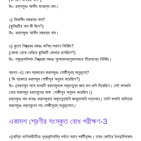
উঃ- রক্তমুখঃ আসীৎ বানরস‍্য নাম।
২) কিমাসীৎ মকরস‍্য নাম?
(কুমিরটির নাম কী ছিল?)
উঃ- করালমুখঃ আসীৎ মকরস‍্য নাম।
৩) কুতো নিষ্ক্রম‍্য মকরঃ কস্মিন্ স্থানে নিবিষ্টঃ?
(কোথা থেকে বেরিয়ে কুমিরটি কোথায় বসেছিল?)
উঃ- সমুদ্রসলিলাৎ নিষ্ক্রম‍্য মকরঃ সুকোমলবালুকাসনাথে তীরপান্তে নিবিষ্টঃ।
প্রশ্ন:-৪) কেন প্রকারেন করালমুখঃ গোষ্ঠীসুখম্ অনুভূতম্?
( কি প্রকারে করালমুখ গোষ্ঠীসুখ অনুভব করেছিল?)
উঃ- (রক্তমুখ নামে বানরটি করালমুখকে অমৃততুল‍্য জাম ফল গুলি দিয়েছিল। সেই ফলগুলি
খেয়ে করালমুখ রক্তমুখের সঙ্গে গোষ্ঠীসুখ অনুভব করেছিল।)
রক্তমুখঃ নাম বানরঃ করালমুখায় অমৃততুল‍্যানি জম্বুফলানি দত্তবান্। তানি ফলানি খাদিত্বা
করালমুখঃ রক্তমুখেন সহ গোষ্ঠীসুখম্ অনুভূতবান্।
একাদশ শ্রেণীর সংস্কৃত বোধ পরীক্ষণ-3
৩)অস্তি ভাগিরথীতীরে গৃধ্রকূটনাম্নি পর্বতে মহান্ পর্কটীবৃক্ষঃ। তস‍্য কোটরে দৈবদুর্বিপাকাৎ