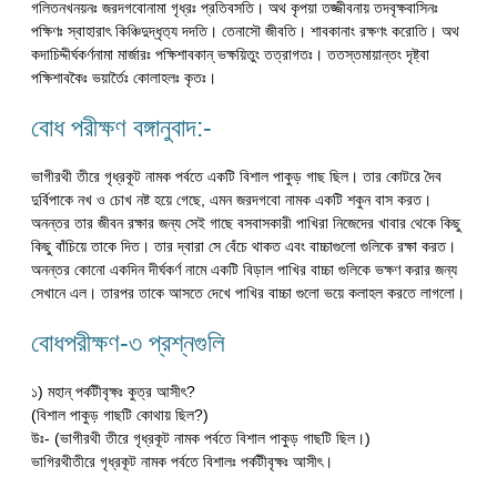
গলিতনখনয়নঃ জরদগবোনামা গৃধ্রঃ প্রতিবসতি। অথ কৃপয়া তজ্জীবনায় তদবৃক্ষবাসিনঃ
পক্ষিণঃ স্বাহারাৎ কিঞ্চিদুদ্ধৃত‍্য দদতি। তেনাসৌ জীবতি। শাবকানাং রক্ষণং করোতি। অথ
কদাচিদ্দীর্ঘকর্ণনামা মার্জারঃ পক্ষিশাবকান্ ভক্ষয়িতুং তত্রাগতঃ। ততস্তমায়ান্তং দৃষ্ট্বা
পক্ষিশাবকৈঃ ভয়ার্তৈঃ কোলাহলঃ কৃতঃ।
বোধ পরীক্ষণ বঙ্গানুবাদ:-
ভাগীরথী তীরে গৃধ্রকূট নামক পর্বতে একটি বিশাল পাকুড় গাছ ছিল। তার কোটরে দৈব
দুর্বিপাকে নখ ও চোখ নষ্ট হয়ে গেছে, এমন জরদগবো নামক একটি শকুন বাস করত।
অনন্তর তার জীবন রক্ষার জন্য সেই গাছে বসবাসকারী পাখিরা নিজেদের খাবার থেকে কিছু
কিছু বাঁচিয়ে তাকে দিত। তার দ্বারা সে বেঁচে থাকত এবং বাচ্চাগুলো গুলিকে রক্ষা করত।
অনন্তর কোনো একদিন দীর্ঘকর্ণ নামে একটি বিড়াল পাখির বাচ্চা গুলিকে ভক্ষণ করার জন্য
সেখানে এল। তারপর তাকে আসতে দেখে পাখির বাচ্চা গুলো ভয়ে কলাহল করতে লাগলো।
বোধপরীক্ষণ-৩ প্রশ্নগুলি
১) মহান্ পর্কটীবৃক্ষঃ কুত্র আসীৎ?
(বিশাল পাকুড় গাছটি কোথায় ছিল?)
উঃ- (ভাগীরথী তীরে গৃধ্রকূট নামক পর্বতে বিশাল পাকুড় গাছটি ছিল।)
ভাগিরথীতীরে গৃধ্রকূট নামক পর্বতে বিশালঃ পর্কটীবৃক্ষঃ আসীৎ।