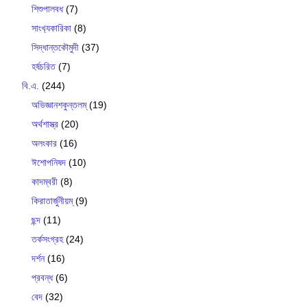
শিশুপালবধ
(7)
সাংখ‍্যকারিকা
(8)
সিদ্ধান্তকৌমুদী
(37)
হর্ষচরিত
(7)
বি.এ.
(244)
অভিজ্ঞানশকুন্তলম্
(19)
অর্থশাস্ত্র
(20)
অলংকার
(16)
ঈশোপনিষদ
(10)
কাদম্বরী
(8)
কিরাতার্জুনীয়ম্
(9)
ছন্দ
(11)
তর্কসংগ্রহ
(24)
দর্শন
(16)
প্রবন্ধ
(6)
বেদ
(32)