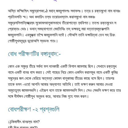
অস্তি কস্মিংশ্চিৎ সমুদ্রোপকণ্ঠে মহান্ জম্বুপাদপঃ সদাফলঃ। তত্র চ রক্তমুখো নাম বানরঃ
প্রতিবসতি স্ম। অথ কদাচিৎ তস‍্য তরোরধস্তাৎ করালমুখো নাম মকরঃ
সমুদ্রসলিলান্নিষ্ক্রম‍্য সুকোমলবালুকাসনাথে তীরোপান্তে ন‍্যবিশত। ততশ্চ রক্তমুখেন স
প্রোক্তঃ ভোঃ। ভবান্ সমভ‍্যাগতো মেহতিথিঃ তদ্ ভক্ষয়তু ময়া দত্তান‍্যমৃতকল্পানি
জম্বুফলানি। এবমুক্ত্বা তস্মৈ জম্বুফলানি দদৌ। সৌঅপি তানি ভক্ষয়িত্বা তেন সহ চিরং
গোষ্ঠীসুখমনুভূয় ভূয়োঅপি স্বভনং গতঃ।
বোধ পরীক্ষণটির বঙ্গানুবাদ:-
কোন এক সমুদ্র তীরে সর্বদা ফল দানকারী একটি বিশাল জামগাছ ছিল। সেখানে রক্তমুখ
নামে একটি বানর বাস করত। সেই গাছের নিচে কোন একদিন করালমুখ নামে একটি কুমির
সমুদ্রের জল থেকে বেরিয়ে অত্যন্ত কোমল বালুকাময় তীরের কাছে বসে ছিল। তারপর
তাকে বলল -ওহে! আপনি আমার অভ্যাগত অতিথি। তাই ভক্ষণ করুন আমার দেওয়া
অমৃততুল‍্য জামফলগুলি। এইরূপ বলে তাকে জামফলগুলি দিল। সেও সেগুলি ভক্ষণ করে তার
সঙ্গে দীর্ঘক্ষন গোষ্ঠীসুখ অনুভব করে, আবার নিজ গৃহে গমন করল।
বোধপরীক্ষণ -২ প্রশ্নগুলি
১)কিমাসীৎ বানরস‍্য নাম?
(কী ছিল বানরের নাম?)