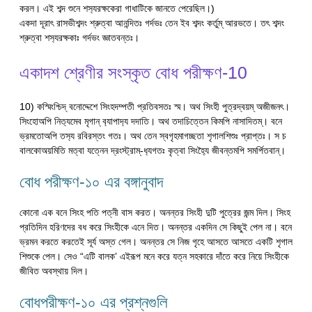
করল। এই শব্দ শুনে শস‍্যরক্ষকেরা গাধাটিকে জানতে পেরেছিল।)
একদা দূরাৎ রাসভীশব্দং শ্রুত্বা আনন্দিতঃ গর্দভঃ তেন ইব শব্দং কর্তুম্ আরভতে। তৎ শব্দং
শ্রুত্বা শস‍্যরক্ষকাঃ গর্দভং জ্ঞাতবন্তঃ।
একাদশ শ্রেণীর সংস্কৃত বোধ পরীক্ষণ-10
10) কস্মিংশ্চিদ্ বনোদ্দেশে সিংহদম্পতী প্রতিবসতঃ স্ম। অথ সিংহী পুত্রদ্বয়ম্ অজীজনৎ।
সিংহোঅপি নিত‍্যমেব মৃগান্ ব‍্যাপাদ‍্য দদাতি। অথ তদাচিত্তেন কিমপি নাসাদিতম্। বনে
ভ্রমতোঅপি তস‍্য রবিরস্তং গতঃ। অথ তেন স্বগৃহমাগচ্ছতা শৃগালশিশুঃ প্রাপ্তঃ। স চ
বালকোঅয়মিতি মত্বা যত্নেন দ্রংস্ট্রাম্-ধ‍্যগতঃ কৃত্বা সিংহ‍্যৈ জীবন্তমপি সমর্পিতবান্।
বোধ পরীক্ষণ-১০ এর বঙ্গানুবাদ
কোনো এক বনে সিংহ পতি পত্নী বাস করত। অনন্তর সিংহী দুটি পুত্রের জন্ম দিল। সিংহ
প্রতিদিন হরিণদের বধ করে সিংহীকে এনে দিত। অনন্তর একদিন সে কিছুই পেল না। বনে
ভ্রমন করতে করতেই সূর্য অস্ত গেল। অনন্তর সে নিজ গৃহে আসতে আসতে একটি শৃগাল
শিশুকে পেল। সেও “এটি বালক’ এইরূপ মনে করে যত্ন সহকারে দাঁতে করে নিয়ে সিংহীকে
জীবিত অবস্থায় দিল।
বোধপরীক্ষণ-১০ এর প্রশ্নগুলি