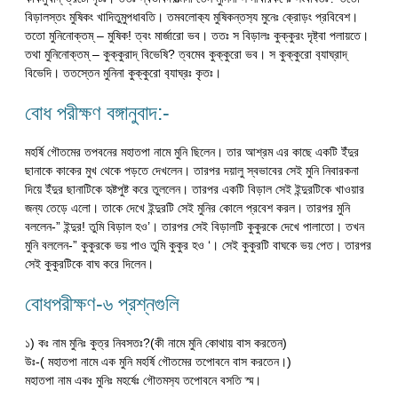
বিড়ালস্তং মুষিকং খাদিতুমুপধাবতি। তমবলোক‍্য মুষিকন্তস‍্য মুনেঃ ক্রোড়ং প্রবিবেশ।
ততো মুনিনোক্তম্ – মুষিক! ত্বং মার্জারো ভব। ততঃ স বিড়ালঃ কুক্কুরং দৃষ্ট্বা পলায়তে।
তথা মুনিনোক্তম্ – কুক্কুরাদ্ বিভেষি? ত্বমেব কুক্কুরো ভব। স কুক্কুরো ব‍্যাঘ্রাদ্
বিভেদি। ততস্তেন মুনিনা কুক্কুরো ব‍্যাঘ্রঃ কৃতঃ।
বোধ পরীক্ষণ বঙ্গানুবাদ:-
মহর্ষি গৌতমের তপবনের মহাতপা নামে মুনি ছিলেন। তার আশ্রম এর কাছে একটি ইঁদুর
ছানাকে কাকের মুখ থেকে পড়তে দেখলেন। তারপর দয়ালু স্বভাবের সেই মুনি নিবারকনা
দিয়ে ইঁদুর ছানাটিকে হৃষ্টপুষ্ট করে তুললেন। তারপর একটি বিড়াল সেই ইন্দুরটিকে খাওয়ার
জন্য তেড়ে এলো। তাকে দেখে ইন্দুরটি সেই মুনির কোলে প্রবেশ করল। তারপর মুনি
বললেন-” ইন্দুর! তুমি বিড়াল হও’। তারপর সেই বিড়ালটি কুকুরকে দেখে পালাতো। তখন
মুনি বললেন-” কুকুরকে ভয় পাও তুমি কুকুর হও ‘। সেই কুকুরটি বাঘকে ভয় পেত। তারপর
সেই কুকুরটিকে বাঘ করে দিলেন।
বোধপরীক্ষণ-৬ প্রশ্নগুলি
১) কঃ নাম মুনিঃ কুত্র নিবসতঃ?(কী নামে মুনি কোথায় বাস করতেন)
উঃ-( মহাতপা নামে এক মুনি মহর্ষি গৌতমের তপোবনে বাস করতেন।)
মহাতপা নাম একঃ মুনিঃ মহর্ষেঃ গৌতমস‍্য তপোবনে বসতি স্ম।