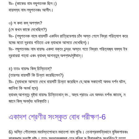
উঃ- (কাকের নাম লঘুপতনক ছিল।)
বায়সস‍্য নাম লঘুপতনকঃ আসীৎ।
৩) স কদা কম্ অপশ‍্যৎ?
(সে কখন কাকে দেখেছিল?)
উঃ- (লঘুপতনক নামে বায়সটি একদিন রাত্রিবেলায় চাঁদ অস্ত গেলে নিদ্রা পরিত‍্যাগ করে
যমের মতো দূরবার গতিতে এক ব‍্যাধকে আসতে দেখেছিল)।
উঃ- লঘুপতনকঃ নাম বায়সঃ একদা নক্তং চন্দ্রং অস্তং গতে নিদ্রাং পরিত‍্যজ‍্য যমস‍্য ইব
দূরবারয়া গত‍্যা একং ব‍্যাধম্ আগন্তুম্ অপশ‍্যৎ/দৃষ্টবান্।
৪) ততঃ বায়সঃ কিম্ চিন্তিতম্?
(তারপর বায়সটি কি চিন্তা করেছিলেন?)
উঃ- (ব‍্যাধকে আসতে দেখে বায়সটি চিন্তা করেছিল যে,আজ সকালেই অশুভ দর্শন ঘটল,
জানিনা কি অনর্থ হবে)
ব‍্যাধম্ আগন্তুং দৃষ্ট্বা বায়সঃ চিন্তিতবান্ যৎ , অদ‍্য প্রাতঃ এব অশুভং দর্শনং জাতম্, ন
জানে কিম্ অনর্থ‍্যং ভবিষ‍্যতি।
একাদশ শ্রেণীর সংস্কৃত বোধ পরীক্ষণ-6
6) অস্তি গৌতমস‍্য মহর্যস্তপোবনে মহাতপা নাম মুনিঃ। তেনাশ্রমসন্নিধানে মুষিকশাবকঃ
কাকমুখাদ্ ভ্রষ্টো দৃষ্টঃ। ততঃ স্বভাবদয়াত্মনা তেন মুনিনা স নীবারকণৈঃ সংবর্ধিতঃ? ততো