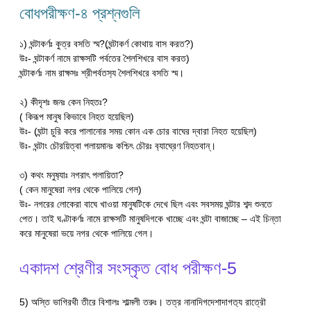
বোধপরীক্ষণ-৪ প্রশ্নগুলি
১) ঘন্টাকর্ণঃ কুত্র বসতি স্ম?(ঘন্টাকর্ণ কোথায় বাস করত?)
উঃ- ঘন্টাকর্ণ নামে রাক্ষসটি পর্বতের শৈলশিখরে বাস করত)
ঘন্টাকর্ণঃ নাম রাক্ষসঃ শ্রীপর্বতস‍্য শৈলশিখরে বসতি স্ম।
২) কীদৃশঃ জনঃ কেন নিহতঃ?
( কিরূপ মানুষ কিভাবে নিহত হয়েছিল)
উঃ- (ঘন্টা চুরি করে পালানোর সময় কোন এক চোর বাঘের দ্বারা নিহত হয়েছিল)
উঃ- ঘন্টাং চৌরয়িত্বা পলায়মানঃ কশ্চিৎ চৌরঃ ব‍্যাঘ্রেণ নিহতবান্।
৩) কথং মনুষ‍্যাঃ নগরাৎ পলায়িতা?
( কেন মানুষেরা নগর থেকে পালিয়ে গেল)
উঃ- নগরের লোকেরা বাঘে খাওয়া মানুষটিকে দেখে ছিল এবং সবসময় ঘন্টার শব্দ শুনতে
পেত। তাই ঘণ্টাকর্ণঃ নামে রাক্ষসটি মানুষদিগকে খাচ্ছে এবং ঘন্টা বাজাচ্ছে – এই চিন্তা
করে মানুষেরা ভয়ে নগর থেকে পালিয়ে গেল।
একাদশ শ্রেণীর সংস্কৃত বোধ পরীক্ষণ-5
5) অস্তি ভাগিরথী তীরে বিশালঃ শাল্মলী তরুঃ। তত্র নানাদিগদেশাদাগত‍্য রাত্রৌ