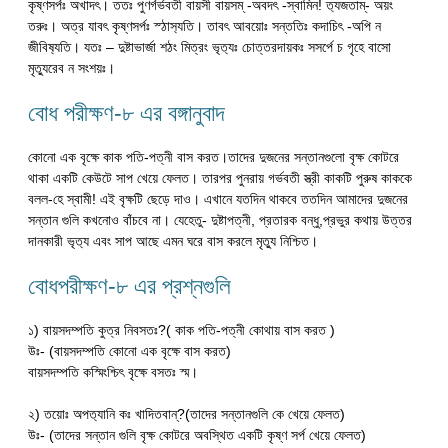
কৃষ্ণসর্পঃ অখাদ‍‍ৎ। ততঃ পুণর্গর্ভবতী বায়সী বায়সম্ -অবদৎ -স্বামিন! ত‍্যজতাম্- অয়ং
তরুঃ। অত্র যাবৎ কৃষ্ণসর্পঃ স্ঠাস‍্যতি। তাবৎ আবয়োঃ সন্ততিঃ কদাচিৎ -অপি ন
জীবিষ‍্যতি। যতঃ – দুষ্টাভার্জা শঠং মিত্রং ভৃত‍্যঃ চোত্তরদায়কঃ সসর্পে চ গৃহে বাসো
মৃত‍্যুরেব ন সংশয়ঃ।
বোধ পরীক্ষণ-৮ এর বঙ্গানুবাদ
কোনো এক বৃক্ষে কাক পতি-পত্নী বাস করত।তাদের দুজনের সন্তানগুলো বৃক্ষ কোটরে
থাকা একটি কেউটে সাপ খেয়ে ফেলত। তারপর পুনরায় গর্ভবতী স্ত্রী কাকটি পুরুষ কাককে
বলল-হে স্বামী! এই বৃক্ষটি ছেড়ে দাও। এখানে যতদিন থাকবে ততদিন আমাদের দুজনের
সন্তান গুলি কখনোও বাঁচবে না। যেহেতু- দুষ্টাপত্নী, প্রতারক বন্ধু,প্রভুর কথায় উত্তর
দানকারী ভৃত‍্য এবং সাপ আছে এমন ঘরে বাস করলে মৃত্যু নিশ্চিত।
বোধপরীক্ষণ-৮ এর প্রশ্নগুলি
১) বায়সদম্পতি কুত্র নিবসতঃ?( কাক পতি-পত্নী কোথায় বাস করত )
উঃ- (বায়সদম্পতি কোনো এক বৃক্ষে বাস করত)
বায়সদম্পতি কস্মিংশ্চিৎ বৃক্ষে বসতঃ স্ম।
২) তয়োঃ অপত‍্যানি কঃ খাদিতবান্?(তাদের সন্তানগুলি কে খেয়ে ফেলত)
উঃ- (তাদের সন্তান গুলি বৃক্ষ কোটরে অবস্থিত একটি কৃষ্ণ সর্প খেয়ে ফেলত)