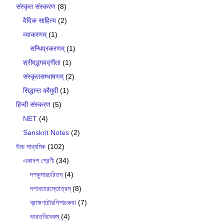
संस्कृत संस्करण
(8)
वैदिक साहित्य
(2)
व्याकरणम्
(1)
सन्धिप्रकरणम्
(1)
श्रीमद्भगवद्गीता
(1)
संस्कृतसम्भाषणम्
(2)
सिद्धान्त कौमुदी
(1)
हिन्दी संस्करण
(5)
NET
(4)
Sanskrit Notes
(2)
উচ্চ মাধ্যমিক
(102)
একাদশ শ্রেণী
(34)
দশকুমারচরিতম্
(4)
দশাবতারস্তোত্রম্
(8)
ব্রাহ্মণচৌরপিশাচকথা
(7)
ভারতবিবেকম্
(4)