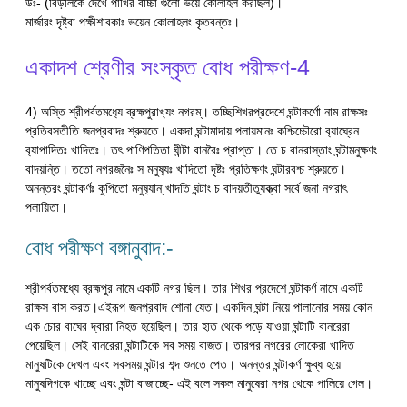
উঃ- (বিড়ালকে দেখে পাখির বাচ্চা গুলো ভয়ে কোলাহল করছিল)।
মার্জারং দৃষ্ট্বা পক্ষীশাবকাঃ ভয়েন কোলাহলং কৃতবন্তঃ।
একাদশ শ্রেণীর সংস্কৃত বোধ পরীক্ষণ-4
4) অস্তি শ্রীপর্বতমধ‍্যে ব্রহ্মপুরাখ‍্যং নগরম্। তচ্ছিশিখরপ্রদেশে ঘন্টাকর্ণো নাম রাক্ষসঃ
প্রতিবসতীতি জনপ্রবাদঃ শ্রুয়তে। একদা ঘন্টামাদায় পলায়মানঃ কশ্চিচ্চৌরো ব‍্যাঘ্রেন
ব‍্যাপাদিতঃ খাদিতঃ। তৎ পাণিপতিতা ঘীন্টা বানরৈঃ প্রাপ্তা। তে চ বানরাস্তাং ঘন্টামনুক্ষণং
বাদয়ন্তি। ততো নগরজনৈঃ স মনুষ‍্যঃ খাদিতো দৃষ্টঃ প্রতিক্ষণং ঘন্টারবশ্চ শ্রুয়তে।
অনন্তরং ঘন্টাকর্ণঃ কুপিতো মনুষ‍্যান্ খাদতি ঘন্টাং চ বাদয়তীত‍্যুক্ত্বা সর্বে জনা নগরাৎ
পলায়িতা।
বোধ পরীক্ষণ বঙ্গানুবাদ:-
শ্রীপর্বতমধ্যে ব্রহ্মপুর নামে একটি নগর ছিল। তার শিখর প্রদেশে ঘন্টাকর্ণ নামে একটি
রাক্ষস বাস করত।এইরূপ জনপ্রবাদ শোনা যেত। একদিন ঘন্টা নিয়ে পালানোর সময় কোন
এক চোর বাঘের দ্বারা নিহত হয়েছিল। তার হাত থেকে পড়ে যাওয়া ঘন্টাটি বানরেরা
পেয়েছিল। সেই বানরেরা ঘন্টাটিকে সব সময় বাজত। তারপর নগরের লোকেরা খাদিত
মানুষটিকে দেখল এবং সবসময় ঘন্টার শব্দ শুনতে পেত। অনন্তর ঘন্টাকর্ণ ক্ষুব্ধ হয়ে
মানুষদিগকে খাচ্ছে এবং ঘন্টা বাজাচ্ছে- এই বলে সকল মানুষেরা নগর থেকে পালিয়ে গেল।