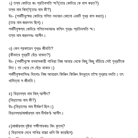
২) তস‍্য কোটরে কঃ প্রতিবসতি স্ম?(তার কোটরে কে বাস করত?)
তস‍্য নাম কিম্?(তার নাম কী?)
উঃ- (পর্কটীবৃক্ষের কোটরে গলিত নখনয়ন কোনো একটি গৃধ্র বাস করত)।
(তার নাম জরদগব ছিল)।
পর্কটীবৃক্ষস‍্য কোটরে গলিতনখনয়নঃ কশ্চিৎ গৃধ্রঃ প্রতিবসতি স্ম।
তস‍্য নাম জরদগবঃ আসীৎ।
৩) কেন প্রকারেন গৃধ্রঃ জীবতি?
(কীভাবে গৃধ্রটি বেঁচে থাকত?)
উঃ- (পর্কটীবৃক্ষে বসবাসকারী পাখিরা নিজ আহার থেকে কিছু কিছু বাঁচিয়ে সেই গৃধ্রটিকে
দিত। তা খেয়ে সে বেঁচে থাকত।)
পর্কটীবৃক্ষবাসিনঃ বিহগাঃ নিজ আহারাৎ কিঞ্চিৎ কিঞ্চিৎ উদ্ধৃত‍্য তস্মৈ গৃধ্রায় দদতি। ত‍ৎ
খাদিত্বা স জীবতি।
৪) বিড়ালস‍্য নাম কিম্ আসীৎ?
(বিড়ালের নাম কী?)
উঃ-(বিড়ালের নাম দীর্ঘকর্ণ ছিল।)
বিড়ালস‍্য/মার্জারস‍্য নাম দীর্ঘকর্ণঃ আসীৎ।
৫)মার্জারস‍্য দৃষ্ট্বা পক্ষীশাবকাঃ কিং কৃতম্?
( বিড়ালকে দেখে পাখির বাচ্চা গুলি কি করেছিল)