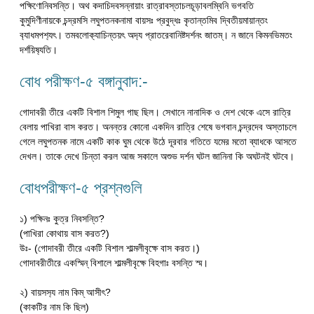
পক্ষিণোনিবসন্তি। অথ কদাচিদবসন্নায়াং রাত্রাবস্তাচলচূড়াবলম্বিনি ভগবতি
কুমুদিণীনায়কে চন্দ্রমসি লঘুপতনকনামা বায়সঃ প্রবুদ্ধঃ কৃতান্তমিব দ্বিতীয়মায়ান্তং
ব‍্যাধমপশ‍্য‍ৎ। তমবলোক‍্যাচিন্তয়ৎ অদ‍্য প্রাতরেবানিষ্টদর্শনং জাতম্। ন জানে কিমনভিমতং
দর্শয়িষ‍্যতি।
বোধ পরীক্ষণ-৫ বঙ্গানুবাদ:-
গোদাবরী তীরে একটি বিশাল শিমুল গাছ ছিল। সেখানে নানাদিক ও দেশ থেকে এসে রাত্রি
বেলায় পাখিরা বাস করত। অনন্তর কোনো একদিন রাত্রি শেষে ভগবান চন্দ্রদেব অস্তাচলে
গেলে লঘুপতনক নামে একটি কাক ঘুম থেকে উঠে দূরবার গতিতে যমের মতো ব্যাধকে আসতে
দেখল। তাকে দেখে চিন্তা করল আজ সকালে অশুভ দর্শন ঘটল জানিনা কি অঘটনই ঘটবে।
বোধপরীক্ষণ-৫ প্রশ্নগুলি
১) পক্ষিনঃ কুত্র নিবসন্তি?
(পাখিরা কোথায় বাস করত?)
উঃ- (গোদাবরী তীরে একটি বিশাল শাল্মলীবৃক্ষে বাস করত।)
গোদাবরীতীরে একস্মিন্ বিশালে শাল্মলীবৃক্ষে বিহগাঃ বসন্তি স্ম।
২) বায়সস‍্য নাম কিম্ আসীৎ?
(কাকটির নাম কি ছিল)