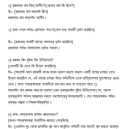
১) রজকস‍্য নাম কিম্ আসীৎ?(ধোপার নাম কি ছিল?)
উঃ- (রজকের নাম শুদ্ধপট ছিল)
রজকস‍্য নাম শুদ্ধপটঃ আসীৎ।
২) কথং তস‍্য গর্দভঃ দুর্বলতাং গতঃ?(কেন তার গাধাটি দুর্বল হয়েছিল)
উঃ- (রজকের গাধাটি ঘাসের অভাবের দুর্বল হয়েছিল)
রজকস‍্য গর্দভঃ ঘাসাভাবাৎ দুর্বলঃ অভবৎ।
৩) রজকঃ কিং দৃষ্ট্বা কিং চিন্তিতম্?
(ধোপাটি কি দেখে কি চিন্তা করেছিল)
উঃ- (শুদ্ধপট নামে রজকটি বনের মধ‍্যে ভ্রমণ করতে করতে একটি বাঘের চামড়া দেখে
চিন্তা করেছিল যে, এই বাঘের চামড়া দিয়ে গর্দভটিকে ঢেকে রাত্রিবেলায় যুবক্ষেত্রে ছেড়ে
দেবে। যাতে শস‍্যরক্ষকেরা গাধাটিকে বাঘ মনে করে না তাড়াতে পারে।)
শুদ্ধপটঃ নাম রজকঃ অরণ‍্যে ভ্রামণ্ একং ব‍্যাঘ্রচর্মনং দৃষ্ট্বা চিন্তিতবান্ যৎ, অনেন
ব‍্যাঘ্রচর্মণা গর্দভম্ আচ্ছাদ‍্য নক্তং যবক্ষেত্রেষু উৎস্রক্ষ‍্যতি। যেন শস‍্যরক্ষকাঃ গর্দভং
ব‍্যাঘ্রং মত্ত্বা ন নিষ্কাশয়িষ‍্যন্তি।
৪) কথং ক্ষেত্রপালা রাসভং জ্ঞাতবন্তঃ?
(কখন শস‍্যরক্ষকেরা গাধাটিকে জানতে পেরেছিল)
উঃ- (একদিন দূর থেকে রাসভীর শব্দ শুনে আনন্দিত গর্দভটি তার মতোই শব্দ করতে আরম্ভ