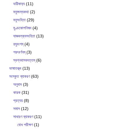
ভট্টিকাব‍্য
(11)
মনুমৎস্যকথা
(2)
মনুসংহিতা
(29)
মুণ্ডকোপনিষদ
(4)
যাজ্ঞবল্ক‍্যসংহিতা
(13)
রঘুবংশম্
(4)
শরৎবর্ণনম্
(3)
স্বপ্নবাসবদত্তম্
(6)
ভাষাতত্ত্ব
(13)
সংস্কৃত ব্যাকরণ
(63)
অনুবাদ
(3)
কারক
(31)
প্রত্যয়
(8)
সমাস
(12)
সাধারণ ব্যাকরণ
(11)
বোধ পরীক্ষণ
(1)