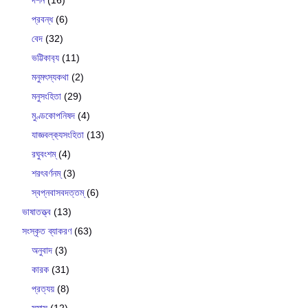
দর্শন
(16)
প্রবন্ধ
(6)
বেদ
(32)
ভট্টিকাব‍্য
(11)
মনুমৎস্যকথা
(2)
মনুসংহিতা
(29)
মুণ্ডকোপনিষদ
(4)
যাজ্ঞবল্ক‍্যসংহিতা
(13)
রঘুবংশম্
(4)
শরৎবর্ণনম্
(3)
স্বপ্নবাসবদত্তম্
(6)
ভাষাতত্ত্ব
(13)
সংস্কৃত ব্যাকরণ
(63)
অনুবাদ
(3)
কারক
(31)
প্রত্যয়
(8)