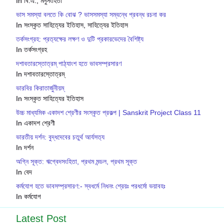
In বি.এ., মনুসংহিতা
ভাস সমস্যা বলতে কি বোঝ ? ভাসসমস্যা সম্বন্ধে প্রবন্ধ রচনা কর
In সংস্কৃত সাহিত্যের ইতিহাস, সাহিত্যের ইতিহাস
তর্কসংগ্রহ: প্রত‍্যক্ষের লক্ষণ ও দুটি প্রকারভেদের বৈশিষ্ট‍্য
In তর্কসংগ্রহ
দশাবতারস্তোত্রম্ পাঠ্যাংশ হতে ভাবসম্প্রসারণ
In দশাবতারস্তোত্রম্
ভারবির কিরাতার্জুনীয়ম্
In সংস্কৃত সাহিত্যের ইতিহাস
উচ্চ মাধ্যমিক একাদশ শ্রেণীর সংস্কৃত প্রকল্প | Sanskrit Project Class 11
In একাদশ শ্রেণী
ভারতীয় দর্শন: বুদ্ধদেবের চতুর্থ আর্যসত‍্য
In দর্শন
অগ্নি সূক্ত: ঋগ্বেদসংহিতা, প্রথম মন্ডল, প্রথম সূক্ত
In বেদ
কর্মযোগ হতে ভাবসম্প্রসারণ:- স্বধর্মে নিধনং শ্রেয়ঃ পরধর্মো ভয়াবহঃ
In কর্মযোগ
Latest Post