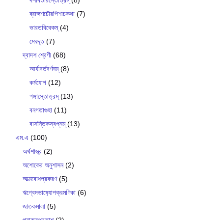
দশাবতারস্তোত্রম্
(8)
ব্রাহ্মণচৌরপিশাচকথা
(7)
ভারতবিবেকম্
(4)
মেঘদূত
(7)
দ্বাদশ শ্রেণী
(68)
আর্যাবর্তবর্ণনম্
(8)
কর্মযোগ
(12)
গঙ্গাস্তোত্রম্
(13)
বনগতাগুহা
(11)
বাসন্তিকস্বপ্নম্
(13)
এম.এ
(100)
অর্থশাস্ত্র
(2)
অশোকের অনুশাসন
(2)
আত্মবোধপ্রকরণ
(5)
ঋগ্বেদভাষ‍্যোপক্রমণিকা
(6)
জাতকমালা
(5)