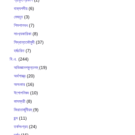
প্রাকৃতপ্রকাশ
(2)
বাক‍্যপদীয়
(6)
মেঘদূত
(3)
শিশুপালবধ
(7)
সাংখ‍্যকারিকা
(8)
সিদ্ধান্তকৌমুদী
(37)
হর্ষচরিত
(7)
বি.এ.
(244)
অভিজ্ঞানশকুন্তলম্
(19)
অর্থশাস্ত্র
(20)
অলংকার
(16)
ঈশোপনিষদ
(10)
কাদম্বরী
(8)
কিরাতার্জুনীয়ম্
(9)
ছন্দ
(11)
তর্কসংগ্রহ
(24)