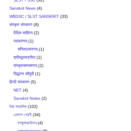
SLST / SSC
(92)
Sanskrit News
(4)
WBSSC / SLST SANSKRIT
(33)
संस्कृत संस्करण
(8)
वैदिक साहित्य
(2)
व्याकरणम्
(1)
सन्धिप्रकरणम्
(1)
श्रीमद्भगवद्गीता
(1)
संस्कृतसम्भाषणम्
(2)
सिद्धान्त कौमुदी
(1)
हिन्दी संस्करण
(5)
NET
(4)
Sanskrit Notes
(2)
উচ্চ মাধ্যমিক
(102)
একাদশ শ্রেণী
(34)
দশকুমারচরিতম্
(4)