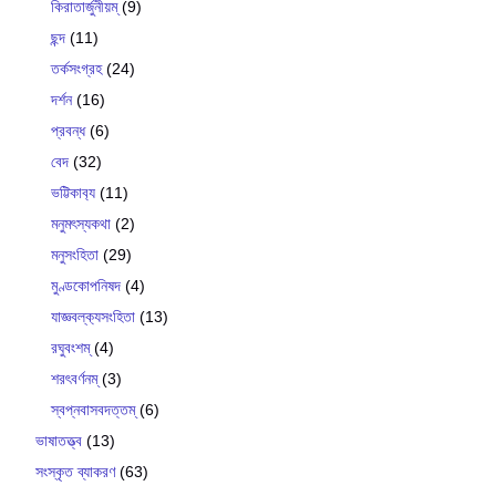
কিরাতার্জুনীয়ম্
(9)
ছন্দ
(11)
তর্কসংগ্রহ
(24)
দর্শন
(16)
প্রবন্ধ
(6)
বেদ
(32)
ভট্টিকাব‍্য
(11)
মনুমৎস্যকথা
(2)
মনুসংহিতা
(29)
মুণ্ডকোপনিষদ
(4)
যাজ্ঞবল্ক‍্যসংহিতা
(13)
রঘুবংশম্
(4)
শরৎবর্ণনম্
(3)
স্বপ্নবাসবদত্তম্
(6)
ভাষাতত্ত্ব
(13)
সংস্কৃত ব্যাকরণ
(63)