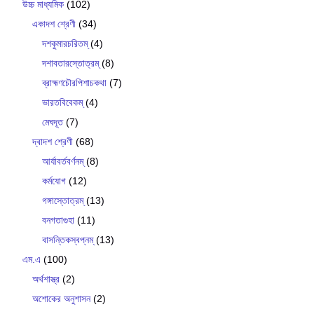
উচ্চ মাধ্যমিক
(102)
একাদশ শ্রেণী
(34)
দশকুমারচরিতম্
(4)
দশাবতারস্তোত্রম্
(8)
ব্রাহ্মণচৌরপিশাচকথা
(7)
ভারতবিবেকম্
(4)
মেঘদূত
(7)
দ্বাদশ শ্রেণী
(68)
আর্যাবর্তবর্ণনম্
(8)
কর্মযোগ
(12)
গঙ্গাস্তোত্রম্
(13)
বনগতাগুহা
(11)
বাসন্তিকস্বপ্নম্
(13)
এম.এ
(100)
অর্থশাস্ত্র
(2)
অশোকের অনুশাসন
(2)