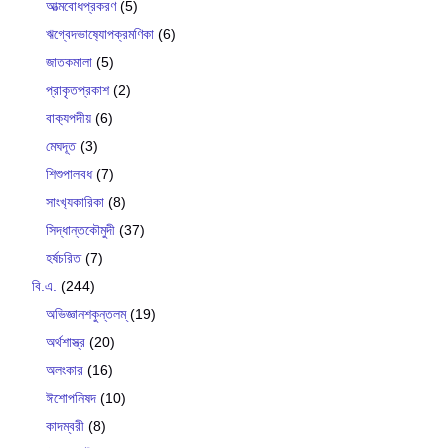
আত্মবোধপ্রকরণ
(5)
ঋগ্বেদভাষ‍্যোপক্রমণিকা
(6)
জাতকমালা
(5)
প্রাকৃতপ্রকাশ
(2)
বাক‍্যপদীয়
(6)
মেঘদূত
(3)
শিশুপালবধ
(7)
সাংখ‍্যকারিকা
(8)
সিদ্ধান্তকৌমুদী
(37)
হর্ষচরিত
(7)
বি.এ.
(244)
অভিজ্ঞানশকুন্তলম্
(19)
অর্থশাস্ত্র
(20)
অলংকার
(16)
ঈশোপনিষদ
(10)
কাদম্বরী
(8)