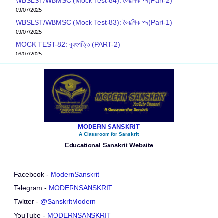
WBSLST/WBMSC (Mock Test-84): বৈকল্পিক পদ(Part-2)
09/07/2025
WBSLST/WBMSC (Mock Test-83): বৈকল্পিক পদ(Part-1)
09/07/2025
MOCK TEST-82: ব‍্যুৎপত্তি (PART-2)
06/07/2025
MODERN SANSKRIT
A Classroom for Sanskrit
Educational Sanskrit Website
Facebook -
ModernSanskrit
Telegram -
MODERNSANSKRIT
Twitter -
@SanskritModern
YouTube -
MODERNSANSKRIT