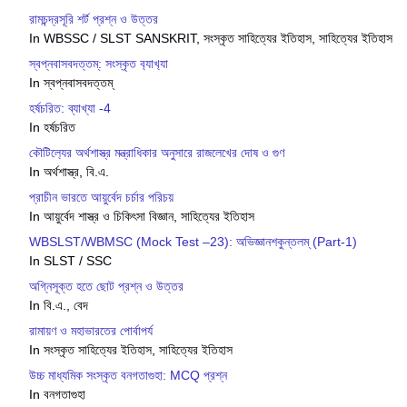
রামচন্দ্রসূরি শর্ট প্রশ্ন ও উত্তর
In WBSSC / SLST SANSKRIT, সংস্কৃত সাহিত্যের ইতিহাস, সাহিত্যের ইতিহাস
স্বপ্নবাসবদত্তম্: সংস্কৃত ব‍্যাখ‍্যা
In স্বপ্নবাসবদত্তম্
হর্ষচরিত: ব্যাখ্যা -4
In হর্ষচরিত
কৌটিল‍্যের অর্থশাস্ত্র মন্ত্রাধিকার অনুসারে রাজলেখের দোষ ও গুণ
In অর্থশাস্ত্র, বি.এ.
প্রাচীন ভারতে আয়ুর্বেদ চর্চার পরিচয়
In আয়ুর্বেদ শাস্ত্র ও চিকিৎসা বিজ্ঞান, সাহিত্যের ইতিহাস
WBSLST/WBMSC (Mock Test –23): অভিজ্ঞানশকুন্তলম্ (Part-1)
In SLST / SSC
অগ্নিসূক্ত হতে ছোট প্রশ্ন ও উত্তর
In বি.এ., বেদ
রামায়ণ ও মহাভারতের পোর্বাপর্য
In সংস্কৃত সাহিত্যের ইতিহাস, সাহিত্যের ইতিহাস
উচ্চ মাধ্যমিক সংস্কৃত বনগতাগুহা: MCQ প্রশ্ন
In বনগতাগুহা