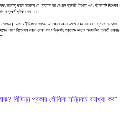
াভাববৎ ভূতলম্’ বললে ভূতলের যে প্রত‍্যক্ষ হয় সেখানে ভূতলটি বিশেষ‍্য এবং ঘটাভাবটি বিশেষণ।
ভাব সন্নিকর্ষ স্বীকার করা হয়।
ষ বলেছেন। এজন্য ইন্দ্রিয়কে জ্ঞানের অসাধারণ কারণ অর্থাৎ করন বলা হয়। সুতরাং প্রত‍্যক্ষ
যক্ষের লক্ষণ বিশ্লেষণ করলে বোঝা যায় সন্নিকর্ষই প্রত‍্যক্ষ জ্ঞানের অব‍্যবহিত পূর্ববর্তী ব‍্যাপার
ছেন।
 বিভিন্ন প্রকার লৌকিক সন্নিকর্ষ ব‍্যাখ‍্যা কর”