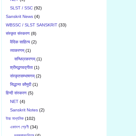
SLST / SSC
(92)
Sanskrit News
(4)
WBSSC / SLST SANSKRIT
(33)
संस्कृत संस्करण
(8)
वैदिक साहित्य
(2)
व्याकरणम्
(1)
सन्धिप्रकरणम्
(1)
श्रीमद्भगवद्गीता
(1)
संस्कृतसम्भाषणम्
(2)
सिद्धान्त कौमुदी
(1)
हिन्दी संस्करण
(5)
NET
(4)
Sanskrit Notes
(2)
উচ্চ মাধ্যমিক
(102)
একাদশ শ্রেণী
(34)
দশকুমারচরিতম্
(4)