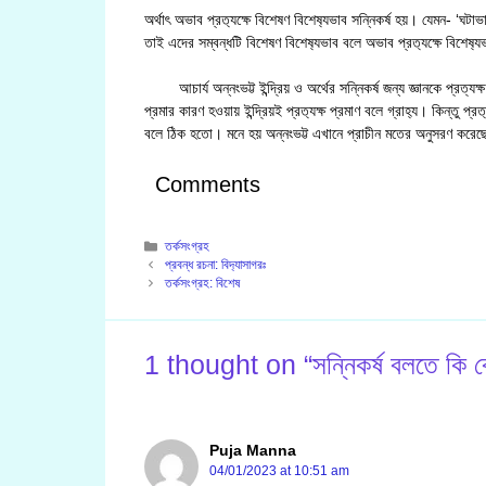
অর্থাৎ অভাব প্রত‍্যক্ষে বিশেষণ বিশেষ‍্যভাব সন্নিকর্ষ হয়। যেমন- ‘ঘট
তাই এদের সম্বন্ধটি বিশেষণ বিশেষ‍্যভাব বলে অভাব প্রত‍্যক্ষে বিশেষ‍্য
আচার্য অন্নংভট্ট ইন্দ্রিয় ও অর্থের সন্নিকর্ষ জন্য জ্ঞানকে প্রত্যক্
প্রমার কারণ হওয়ায় ইন্দ্রিয়ই প্রত‍্যক্ষ প্রমাণ বলে গ্রাহ‍্য। কিন্তু প্রত‍্
বলে ঠিক হতো। মনে হয় অন্নংভট্ট এখানে প্রাচীন মতের অনুসরণ করে
Comments
Categories
তর্কসংগ্রহ
প্রবন্ধ রচনা: বিদ‍্যাসাগরঃ
তর্কসংগ্রহ: বিশেষ
1 thought on “সন্নিকর্ষ বলতে কি বোঝ?
Puja Manna
04/01/2023 at 10:51 am