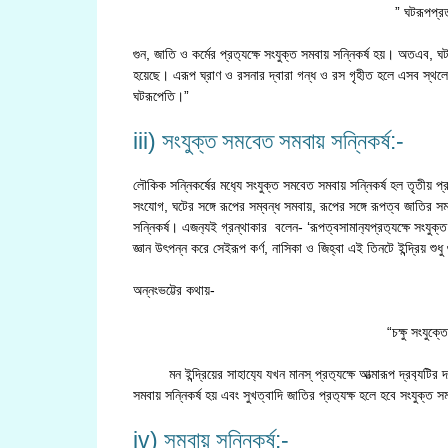
” ঘটরূপপ্রত
গুন, জাতি ও কর্মের প্রত‍্যক্ষে সংযুক্ত সমবায় সন্নিকর্ষ হয়। অতএব, ঘট
হয়েছে। এরূপ ঘ্রাণ ও রসনার দ্বারা গন্ধ ও রস গৃহীত হলে এসব স্থলেও
ঘটরূপেতি।”
iii) সংযুক্ত সমবেত সমবায় সন্নিকর্ষ:-
লৌকিক সন্নিকর্ষের মধ‍্যে সংযুক্ত সমবেত সমবায় সন্নিকর্ষ হল তৃতীয় প
সংযোগ, ঘটের সঙ্গে রূপের সম্বন্ধ সমবায়, রূপের সঙ্গে রূপত্ব জাতির 
সন্নিকর্ষ। এজন‍্যই গ্রন্থাকার বলেন- ‘রূপত্বসামান‍্যপ্রত‍্যক্ষে সংযুক
জ্ঞান উৎপন্ন করে সেইরূপ কর্ণ, নাসিকা ও জিহ্বা এই তিনটে ইন্দ্রিয় শু
অন্নংভট্টের কথায়-
“চক্ষু সংযুক্
মন ইন্দ্রিয়ের সাহায‍্যে যখন মানস্ প্রত‍্যক্ষে আত্মারূপ দ্রব‍্যটির দ
সমবায় সন্নিকর্ষ হয় এবং সুখত্বাদি জাতির প্রত‍্যক্ষ হলে হবে সংযুক্ত 
iv) সমবায় সন্নিকর্ষ:-