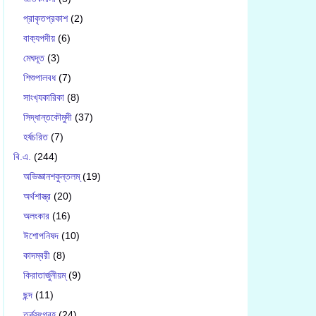
প্রাকৃতপ্রকাশ
(2)
বাক‍্যপদীয়
(6)
মেঘদূত
(3)
শিশুপালবধ
(7)
সাংখ‍্যকারিকা
(8)
সিদ্ধান্তকৌমুদী
(37)
হর্ষচরিত
(7)
বি.এ.
(244)
অভিজ্ঞানশকুন্তলম্
(19)
অর্থশাস্ত্র
(20)
অলংকার
(16)
ঈশোপনিষদ
(10)
কাদম্বরী
(8)
কিরাতার্জুনীয়ম্
(9)
ছন্দ
(11)
তর্কসংগ্রহ
(24)