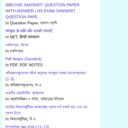
WBCHSE SANSKRIT QUESTION PAPER
WITH ANSWER | HS EXAM SANSKRIT
QUESTION PAPE…
In Question Paper, দ্বাদশ শ্রেণী
संस्कृत के कवि और उनकी रचनाएँ
In NET, हिन्दी संस्करण
তর্কসংগ্রহ: বিশেষ
In তর্কসংগ্রহ
Pdf Notes (Sanskrit)
In PDF, PDF NOTES
অভিজ্ঞানশকুন্তলম্ নাটক অনুসারে সংস্কৃত ভাষায় ভাবসম্প্রসারণ
(1-3)
In অভিজ্ঞানশকুন্তলম্, বি.এ.
ভারতীয় জ্যোতির্বিদ: ব্রহ্মগুপ্ত
In জ্যোতির্বিজ্ঞান ও গণিত, সাহিত্যের ইতিহাস
ভারবির কিরাতার্জুনীয়ম্ মহাকাব্যের প্রথম সর্গ বনপর্ব হতে ৬নং-এর
প্রশ্ন উত্ত…
In কিরাতার্জুনীয়ম্, বি.এ.
ঈশোপনিষদ মন্ত্র বাখ্যা-(11-13)