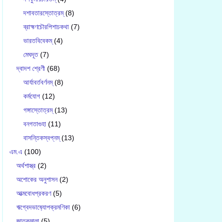
দশাবতারস্তোত্রম্
(8)
ব্রাহ্মণচৌরপিশাচকথা
(7)
ভারতবিবেকম্
(4)
মেঘদূত
(7)
দ্বাদশ শ্রেণী
(68)
আর্যাবর্তবর্ণনম্
(8)
কর্মযোগ
(12)
গঙ্গাস্তোত্রম্
(13)
বনগতাগুহা
(11)
বাসন্তিকস্বপ্নম্
(13)
এম.এ
(100)
অর্থশাস্ত্র
(2)
অশোকের অনুশাসন
(2)
আত্মবোধপ্রকরণ
(5)
ঋগ্বেদভাষ‍্যোপক্রমণিকা
(6)
জাতকমালা
(5)