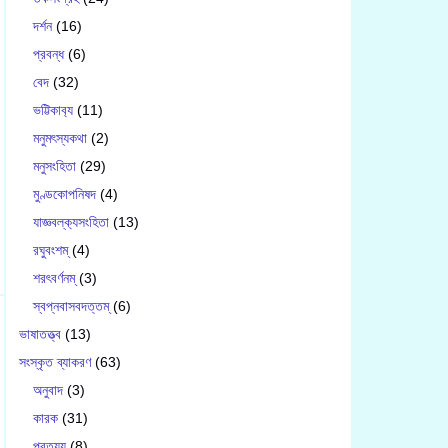
দর্শন
(16)
প্রবন্ধ
(6)
বেদ
(32)
ভট্টিকাব‍্য
(11)
মনুমৎস্যকথা
(2)
মনুসংহিতা
(29)
মুণ্ডকোপনিষদ
(4)
যাজ্ঞবল্ক‍্যসংহিতা
(13)
রঘুবংশম্
(4)
শরৎবর্ণনম্
(3)
স্বপ্নবাসবদত্তম্
(6)
ভাষাতত্ত্ব
(13)
সংস্কৃত ব্যাকরণ
(63)
অনুবাদ
(3)
কারক
(31)
প্রত্যয়
(8)