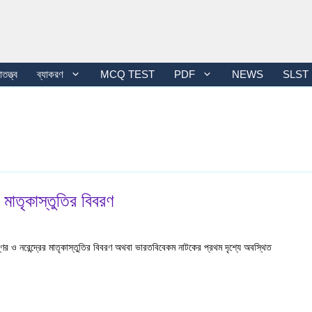
তত্ত্ব
ব্যাকরণ
MCQ TEST
PDF
NEWS
SLST
র মাতৃকাস্তুতির বিবরণ
্ণের ও নরেন্দ্রের মাতৃকাস্তুতির বিবরণ অথবা ভারতবিবেকম নাটকের প্রথম দৃশ্যে অবস্থিত