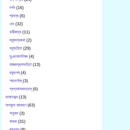
দর্শন
(16)
প্রবন্ধ
(6)
বেদ
(32)
ভট্টিকাব‍্য
(11)
মনুমৎস্যকথা
(2)
মনুসংহিতা
(29)
মুণ্ডকোপনিষদ
(4)
যাজ্ঞবল্ক‍্যসংহিতা
(13)
রঘুবংশম্
(4)
শরৎবর্ণনম্
(3)
স্বপ্নবাসবদত্তম্
(6)
ভাষাতত্ত্ব
(13)
সংস্কৃত ব্যাকরণ
(63)
অনুবাদ
(3)
কারক
(31)
প্রত্যয়
(8)