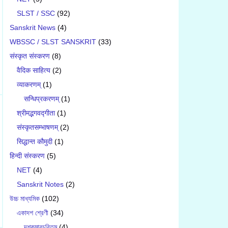
SLST / SSC
(92)
Sanskrit News
(4)
WBSSC / SLST SANSKRIT
(33)
संस्कृत संस्करण
(8)
वैदिक साहित्य
(2)
व्याकरणम्
(1)
सन्धिप्रकरणम्
(1)
श्रीमद्भगवद्गीता
(1)
संस्कृतसम्भाषणम्
(2)
सिद्धान्त कौमुदी
(1)
हिन्दी संस्करण
(5)
NET
(4)
Sanskrit Notes
(2)
উচ্চ মাধ্যমিক
(102)
একাদশ শ্রেণী
(34)
দশকুমারচরিতম্
(4)