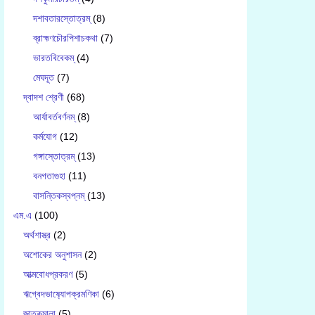
দশাবতারস্তোত্রম্
(8)
ব্রাহ্মণচৌরপিশাচকথা
(7)
ভারতবিবেকম্
(4)
মেঘদূত
(7)
দ্বাদশ শ্রেণী
(68)
আর্যাবর্তবর্ণনম্
(8)
কর্মযোগ
(12)
গঙ্গাস্তোত্রম্
(13)
বনগতাগুহা
(11)
বাসন্তিকস্বপ্নম্
(13)
এম.এ
(100)
অর্থশাস্ত্র
(2)
অশোকের অনুশাসন
(2)
আত্মবোধপ্রকরণ
(5)
ঋগ্বেদভাষ‍্যোপক্রমণিকা
(6)
জাতকমালা
(5)