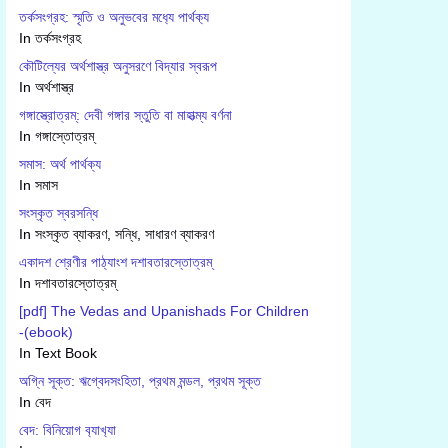
তর্কসংগ্রহ: স্মৃতি ও অনুভবের মধ‍্যে পার্থক‍্য
In তর্কসংগ্রহ
কৌটিল্যের অর্থশাস্ত্র অনুসরণে বিদ্যার স্বরূপ
In অর্থশাস্ত্র
গঙ্গাস্ত্রোত্রম্: দেবী গঙ্গার স্তুতি বা মাহাত্ম্য বর্ণনা
In গঙ্গাস্তোত্রম্
সমাস: অর্থ পার্থক্য
In সমাস
সংস্কৃত স্বরসন্ধি
In সংস্কৃত ব্যাকরণ, সন্ধি, সাধারণ ব্যাকরণ
একাদশ শ্রেণীর পাঠ্যাংশ দশাবতারস্তোত্রম্
In দশাবতারস্তোত্রম্
[pdf] The Vedas and Upanishads For Children
-(ebook)
In Text Book
অগ্নি সূক্ত: ঋগ্বেদসংহিতা, প্রথম মন্ডল, প্রথম সূক্ত
In বেদ
বেদ: বিনিয়োগ ব‍্যাখ‍্যা