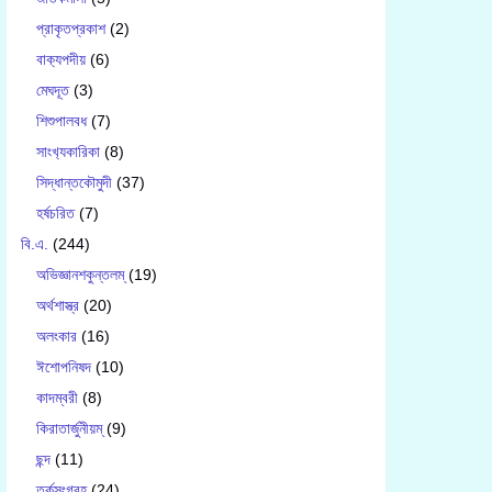
প্রাকৃতপ্রকাশ
(2)
বাক‍্যপদীয়
(6)
মেঘদূত
(3)
শিশুপালবধ
(7)
সাংখ‍্যকারিকা
(8)
সিদ্ধান্তকৌমুদী
(37)
হর্ষচরিত
(7)
বি.এ.
(244)
অভিজ্ঞানশকুন্তলম্
(19)
অর্থশাস্ত্র
(20)
অলংকার
(16)
ঈশোপনিষদ
(10)
কাদম্বরী
(8)
কিরাতার্জুনীয়ম্
(9)
ছন্দ
(11)
তর্কসংগ্রহ
(24)