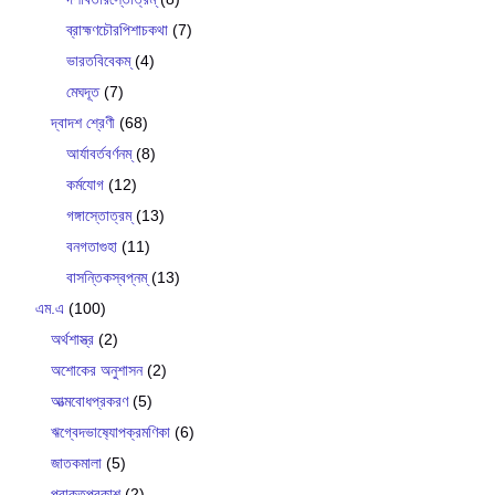
ব্রাহ্মণচৌরপিশাচকথা
(7)
ভারতবিবেকম্
(4)
মেঘদূত
(7)
দ্বাদশ শ্রেণী
(68)
আর্যাবর্তবর্ণনম্
(8)
কর্মযোগ
(12)
গঙ্গাস্তোত্রম্
(13)
বনগতাগুহা
(11)
বাসন্তিকস্বপ্নম্
(13)
এম.এ
(100)
অর্থশাস্ত্র
(2)
অশোকের অনুশাসন
(2)
আত্মবোধপ্রকরণ
(5)
ঋগ্বেদভাষ‍্যোপক্রমণিকা
(6)
জাতকমালা
(5)
প্রাকৃতপ্রকাশ
(2)