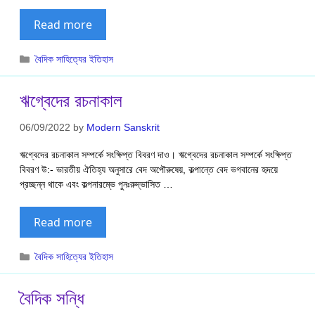
Read more
Categories
বৈদিক সাহিত্যের ইতিহাস
ঋগ্বেদের রচনাকাল
06/09/2022
by
Modern Sanskrit
ঋগ্বেদের রচনাকাল সম্পর্কে সংক্ষিপ্ত বিবরণ দাও। ঋগ্বেদের রচনাকাল সম্পর্কে সংক্ষিপ্ত
বিবরণ উ:- ভারতীয় ঐতিহ্য অনুসারে বেদ অপৌরুষেয়, কল্পান্তে বেদ ভগবানের হৃদয়ে
প্রচ্ছন্ন থাকে এবং কল্পনারম্ভে পুনঃরুদ্ভাসিত …
Read more
Categories
বৈদিক সাহিত্যের ইতিহাস
বৈদিক সন্ধি