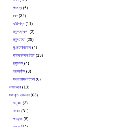
প্রবন্ধ
(6)
বেদ
(32)
ভট্টিকাব‍্য
(11)
মনুমৎস্যকথা
(2)
মনুসংহিতা
(29)
মুণ্ডকোপনিষদ
(4)
যাজ্ঞবল্ক‍্যসংহিতা
(13)
রঘুবংশম্
(4)
শরৎবর্ণনম্
(3)
স্বপ্নবাসবদত্তম্
(6)
ভাষাতত্ত্ব
(13)
সংস্কৃত ব্যাকরণ
(63)
অনুবাদ
(3)
কারক
(31)
প্রত্যয়
(8)
সমাস
(12)