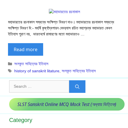
মহাভারতের রচনাকাল সম্বন্ধে সংক্ষিপ্ত বিবরণ দাও। মহাভারতের রচনাকাল সম্বন্ধে
সংক্ষিপ্ত বিবরণ উ:- মহর্ষি কৃষ্ণদ্বৈপায়ন বেদব‍্যাস রচিত মহাগ্রন্থ মহাভারত কেবল
ইতিহাস পুরাণ নয়, ভারতবর্ষে রামায়ণের মতো মহাভারতও …
Read more
Categories
সংস্কৃত সাহিত্যের ইতিহাস
Tags
history of sanskrit litature
,
সংস্কৃত সাহিত্যের ইতিহাস
Search
for:
SLST Sanskrit Online MCQ Mock Test (অধ্যায় ভিত্তিক)
Category