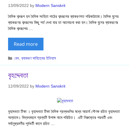
13/09/2022
by
Modern Sanskrit
বৈদিক শব্দরূপ হল বৈদিক সংহিতা পাঠের শব্দরূপের ব্যাকরণগত পরিকাঠামো। বৈদিক যুগের
ব্যাকরণের শব্দরূপের কিছু শর্ত দেখা যায় তা আলোচনা করা হল। বৈদিক যুগের ব্যাকরণের
বৈদিক শব্দরূপের …
Read more
Categories
বেদ
,
ব‍্যাকরণ সাহিত‍্যের ইতিহাস
বৃহদ্দেবতা
12/09/2022
by
Modern Sanskrit
বৃহদ্দেবতা টিকা । বৃহদ্দেবতা টিকা বৈদিক গ্রন্থগুলির মধ্যে আচার্য শৌণক রচিত বৃহদ্দেবতা
অন্যতম। বিদ্বৎমহলে গ্রন্থটি উপাঙ্গ নামে পরিচিত। এটি নিরুক্তের পরবর্তী এবং
সর্বানুক্রমণীর পূর্ববর্তী কালে রচিত …