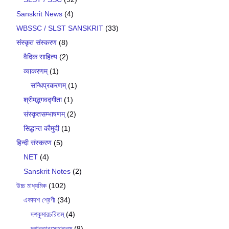
Sanskrit News
(4)
WBSSC / SLST SANSKRIT
(33)
संस्कृत संस्करण
(8)
वैदिक साहित्य
(2)
व्याकरणम्
(1)
सन्धिप्रकरणम्
(1)
श्रीमद्भगवद्गीता
(1)
संस्कृतसम्भाषणम्
(2)
सिद्धान्त कौमुदी
(1)
हिन्दी संस्करण
(5)
NET
(4)
Sanskrit Notes
(2)
উচ্চ মাধ্যমিক
(102)
একাদশ শ্রেণী
(34)
দশকুমারচরিতম্
(4)
দশাবতারস্তোত্রম্
(8)