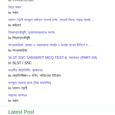
নিত‍্য সমাস
In সমাস
দ্বাদশ শ্রেণী সংস্কৃত কর্মযোগ তাৎপর্য বর্ণনা -স্বধর্মে নিধনং শ্রেয়ঃ পরধর্ম…
In কর্মযোগ
সিদ্ধান্তকৌমুদী: তুল‍্যাস‍্যপ্রযত্নং সবর্ণম্
In সিদ্ধান্তকৌমুদী
সাংখ‍্যকারিকা: ব‍্যক্ত ও অব‍্যক্তের সাধর্ম‍্য ও বৈধর্ম‍্য সাংখ‍্য রীতিতে ব‍…
In সাংখ‍্যকারিকা
SLST SSC SANSKRIT MCQ TEST-6: মহাভারত (PART-04)
In SLST / SSC
ভারতীয় জ্যোতির্বিদ: ব্রহ্মগুপ্ত
In জ্যোতির্বিজ্ঞান ও গণিত, সাহিত্যের ইতিহাস
সংস্কৃত প্রবন্ধ রচনা (উচ্চ মাধ্যমিক)
In দ্বাদশ শ্রেণী
সমাসের পদসাধন
In সমাস
Latest Post