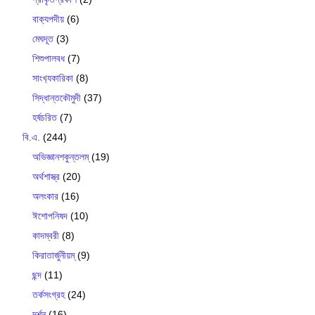
বাক‍্যপদীয়
(6)
মেঘদূত
(3)
শিশুপালবধ
(7)
সাংখ‍্যকারিকা
(8)
সিদ্ধান্তকৌমুদী
(37)
হর্ষচরিত
(7)
বি.এ.
(244)
অভিজ্ঞানশকুন্তলম্
(19)
অর্থশাস্ত্র
(20)
অলংকার
(16)
ঈশোপনিষদ
(10)
কাদম্বরী
(8)
কিরাতার্জুনীয়ম্
(9)
ছন্দ
(11)
তর্কসংগ্রহ
(24)
দর্শন
(16)