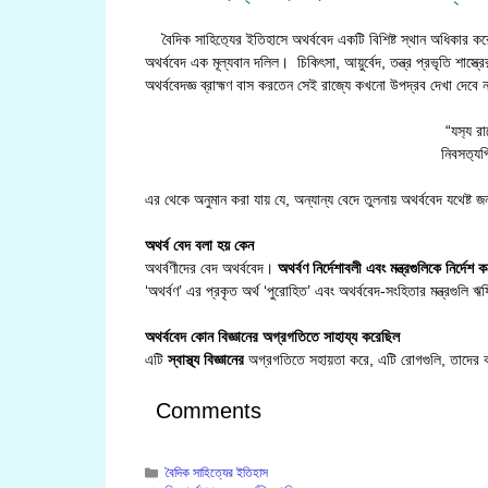
বৈদিক সাহিত‍্যের ইতিহাসে অথর্ববেদ একটি বিশিষ্ট স্থান অধিকার কর
অথর্ববেদ এক মূল্যবান দলিল। চিকিৎসা, আয়ুর্বেদ, তন্ত্র প্রভৃতি শা
অথর্ববেদজ্ঞ ব্রাহ্মণ বাস করতেন সেই রাজ্যে কখনো উপদ্রব দেখা দেবে 
“যস‍্য র
নিবসত‍্যপ
এর থেকে অনুমান করা যায় যে, অন্যান্য বেদে তুলনায় অথর্ববেদ যথেষ্ট জ
অথর্ব বেদ বলা হয় কেন
অথর্বণীদের বেদ অথর্ববেদ।
অথর্বণ নির্দেশাবলী এবং মন্ত্রগুলিকে নির্দে
‘অথর্বণ’ এর প্রকৃত অর্থ ‘পুরোহিত’ এবং অথর্ববেদ-সংহিতার মন্ত্রগুলি 
অথর্ববেদ কোন বিজ্ঞানের অগ্রগতিতে সাহায্য করেছিল
এটি
স্বাস্থ্য বিজ্ঞানের
অগ্রগতিতে সহায়তা করে, এটি রোগগুলি, তাদের কার
Comments
Categories
বৈদিক সাহিত্যের ইতিহাস