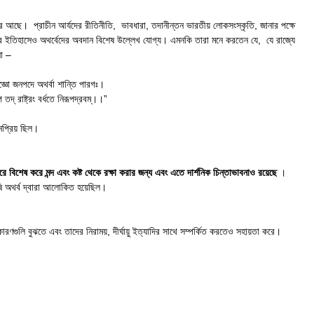
ে আছে। প্রাচীন আর্যদের রীতিনীতি, ভাবধারা, তদানীন্তন ভারতীয় লোকসংস্কৃতি, জানার পক্ষে
স্ত্রের ইতিহাসেও অথর্বেদের অবদান বিশেষ উল্লেখ যোগ্য। এমনকি তারা মনে করতেন যে, যে রাজ্যে
না –
াজ্ঞো জনপদে অথর্বা শান্তি পারগঃ।
ি তদ্ রাষ্ট্রং বর্ধতে নিরূপদ্রবম্।।”
নপ্রিয় ছিল।
শ করে বিশেষ করে মন্দ এবং কষ্ট থেকে রক্ষা করার জন্য এবং এতে দার্শনিক চিন্তাভাবনাও রয়েছে
।
ঋষি অথর্ব দ্বারা আলোকিত হয়েছিল।
ণগুলি বুঝতে এবং তাদের নিরাময়, দীর্ঘায়ু ইত্যাদির সাথে সম্পর্কিত করতেও সহায়তা করে।