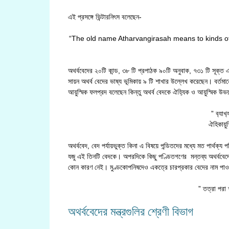
এই প্রসঙ্গে ভিন্টারনিৎস বলেছেন-
“The old name Atharvangirasah means to kinds of
অথর্ববেদের ২০টি কান্ড, ৩৮ টি প্রপাঠক ৯০টি অনুবাক, ৭৩১ টি সূক্ত এবং 
সায়ন অথর্ব বেদের ভাষ্য ভূমিকায় ৯ টি শাখার উল্লেখ করেছেন। বর্তমা
আয়ুস্মিক ফলপ্রদ বলেছেন কিন্তু অথর্ব বেদকে ঐহ‍্যিক ও আয়ুস্মিক উ
” ব‍্যাখ
ঐহিকায়ুস
অথর্ববেদ, বেদ পর্যায়ভুক্ত কিনা এ বিষয়ে পন্ডিতদের মধ্যে মত পার্থক
যজু এই তিনটি বেদকে। অপরদিকে কিছু পণ্ডিতগণের মন্তব্য অথর্ববেদের মন
কোন কারণ নেই। মুণ্ডকোপনিষদেও একত্রে চারপ্রকার বেদের নাম পাওয়
” তত্রা পরা 
অথর্ববেদের মন্ত্রগুলির শ্রেণী বিভাগ