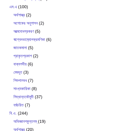
এম.এ
(100)
অর্থশাস্ত্র
(2)
অশোকের অনুশাসন
(2)
আত্মবোধপ্রকরণ
(5)
ঋগ্বেদভাষ‍্যোপক্রমণিকা
(6)
জাতকমালা
(5)
প্রাকৃতপ্রকাশ
(2)
বাক‍্যপদীয়
(6)
মেঘদূত
(3)
শিশুপালবধ
(7)
সাংখ‍্যকারিকা
(8)
সিদ্ধান্তকৌমুদী
(37)
হর্ষচরিত
(7)
বি.এ.
(244)
অভিজ্ঞানশকুন্তলম্
(19)
অর্থশাস্ত্র
(20)