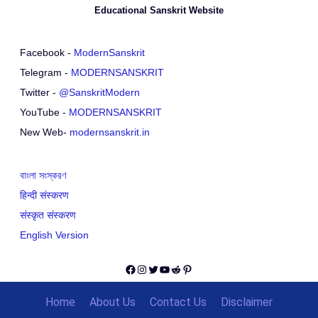
Educational Sanskrit Website
Facebook -
ModernSanskrit
Telegram -
MODERNSANSKRIT
Twitter -
@SanskritModern
YouTube -
MODERNSANSKRIT
New Web-
modernsanskrit.in
বাংলা সংস্করণ
हिन्दी संस्करण
संस्कृत संस्करण
English Version
Facebook
Instagram
Twitter
YouTube
Reddit
Pinterest
Home
About Us
Contact Us
Disclaimer