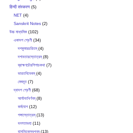
हिन्दी संस्करण
(5)
NET
(4)
Sanskrit Notes
(2)
উচ্চ মাধ্যমিক
(102)
একাদশ শ্রেণী
(34)
দশকুমারচরিতম্
(4)
দশাবতারস্তোত্রম্
(8)
ব্রাহ্মণচৌরপিশাচকথা
(7)
ভারতবিবেকম্
(4)
মেঘদূত
(7)
দ্বাদশ শ্রেণী
(68)
আর্যাবর্তবর্ণনম্
(8)
কর্মযোগ
(12)
গঙ্গাস্তোত্রম্
(13)
বনগতাগুহা
(11)
বাসন্তিকস্বপ্নম্
(13)