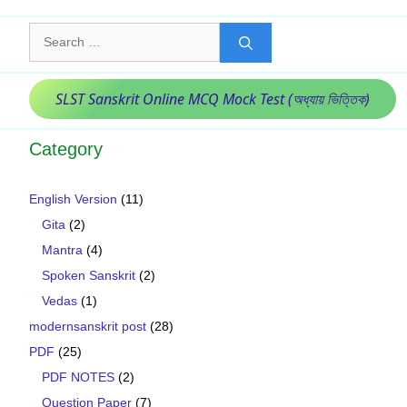
Search
for:
SLST Sanskrit Online MCQ Mock Test (অধ্যায় ভিত্তিক)
Category
English Version
(11)
Gita
(2)
Mantra
(4)
Spoken Sanskrit
(2)
Vedas
(1)
modernsanskrit post
(28)
PDF
(25)
PDF NOTES
(2)
Question Paper
(7)