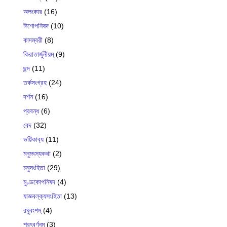
অলংকার
(16)
ঈশোপনিষদ
(10)
কাদম্বরী
(8)
কিরাতার্জুনীয়ম্
(9)
ছন্দ
(11)
তর্কসংগ্রহ
(24)
দর্শন
(16)
প্রবন্ধ
(6)
বেদ
(32)
ভট্টিকাব‍্য
(11)
মনুমৎস্যকথা
(2)
মনুসংহিতা
(29)
মুণ্ডকোপনিষদ
(4)
যাজ্ঞবল্ক‍্যসংহিতা
(13)
রঘুবংশম্
(4)
শরৎবর্ণনম্
(3)