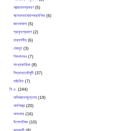
আত্মবোধপ্রকরণ
(5)
ঋগ্বেদভাষ‍্যোপক্রমণিকা
(6)
জাতকমালা
(5)
প্রাকৃতপ্রকাশ
(2)
বাক‍্যপদীয়
(6)
মেঘদূত
(3)
শিশুপালবধ
(7)
সাংখ‍্যকারিকা
(8)
সিদ্ধান্তকৌমুদী
(37)
হর্ষচরিত
(7)
বি.এ.
(244)
অভিজ্ঞানশকুন্তলম্
(19)
অর্থশাস্ত্র
(20)
অলংকার
(16)
ঈশোপনিষদ
(10)
কাদম্বরী
(8)