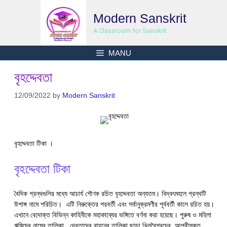
Skip
Modern Sanskrit
to
content
A Classroom for Sanskrit
MANU
বৃহদ্দেবতা
12/09/2022
by
Modern Sanskrit
বৃহদ্দেবতা টিকা ।
বৃহদ্দেবতা টিকা
বৈদিক গ্রন্থগুলির মধ্যে আচার্য শৌণক রচিত বৃহদ্দেবতা অন্যতম। বিদ্বৎমহলে গ্রন্থটি
উপাঙ্গ নামে পরিচিত। এটি নিরুক্তের পরবর্তী এবং সর্বানুক্রমণীর পূর্ববর্তী কালে রচিত হয়।
এখানে বেদোক্ত বিভিন্ন কাহিনীকে মহাকাব্যের ভঙ্গিতে বর্ণনা করা হয়েছে। পুরুষ ও মহিলা
ঋষিদের নামের তালিকা, দেবতাদের বাহনের তালিকা ছাড়া খিলবৈশ্বদের, আপ্রীসূক্ত