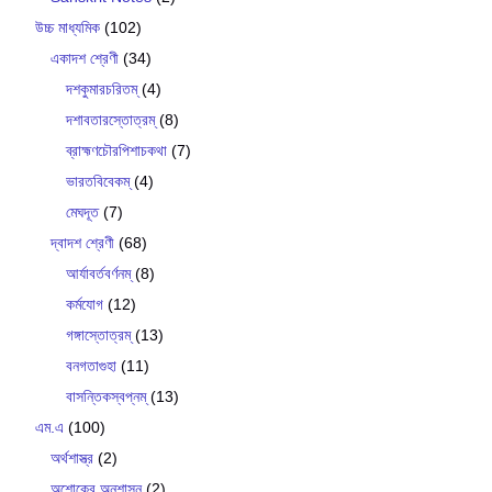
উচ্চ মাধ্যমিক
(102)
একাদশ শ্রেণী
(34)
দশকুমারচরিতম্
(4)
দশাবতারস্তোত্রম্
(8)
ব্রাহ্মণচৌরপিশাচকথা
(7)
ভারতবিবেকম্
(4)
মেঘদূত
(7)
দ্বাদশ শ্রেণী
(68)
আর্যাবর্তবর্ণনম্
(8)
কর্মযোগ
(12)
গঙ্গাস্তোত্রম্
(13)
বনগতাগুহা
(11)
বাসন্তিকস্বপ্নম্
(13)
এম.এ
(100)
অর্থশাস্ত্র
(2)
অশোকের অনুশাসন
(2)