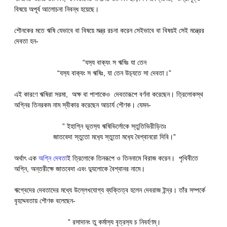
বিষয়ে অপূর্ব আলোচনা নিবন্ধ হয়েছে।
শৌনকের মতে ঋষি যেভাবে বা বিষয়ে মন্ত্র রচনা করেন সেইভাবে বা বিষয়ই সেই মন্ত্রের
দেবতা হন-
“যস‍্য বাক‍্যং স ঋষিঃ যা তেন
“যস‍্য বাক‍্যং স ঋষিঃ, যা তেন উচ‍্যতে সা দেবতা।”
এই কারণে ঋষিরা সরমা, অক্ষ বা পাশাকেও দেবতারূপে বর্ণনা করেছেন। ত্রিলোকস্থ
অগ্নির তিনরকম নাম স্বীকার করেছেন আচার্য শৌণক। যেমন-
” ইহাগ্নি ভূতস‍্য ঋষিভির্লোকে স্তুতিভিরীড়িতঃ
জাতবেদা স্তুতো মধ‍্যে স্তুতো মধ‍্যে বৈশ্বানরো দিবি।”
অর্থাৎ এক
অগ্নি দেবতা
ই ত্রিলোকে তিনরূপে ও তিননামে বিরাজ করেন। পৃথিবীতে
অগ্নি, অন্তরীক্ষে জাতবেদা এবং দ‍্যুলোকে বৈশ্বানর নামে।
ঋগ্বেদের দেবতাদের মধ্যে উল্লেখযোগ্য ব্যক্তিত্ব হলেন দেবরাজ ইন্দ্র। তাঁর সম্পর্কে
বৃহদ্দেবতায় শৌণক বলেছেন-
” রসাদানং তু কর্মাস‍্য বৃত্রস‍্য চ নিবর্হণম্।