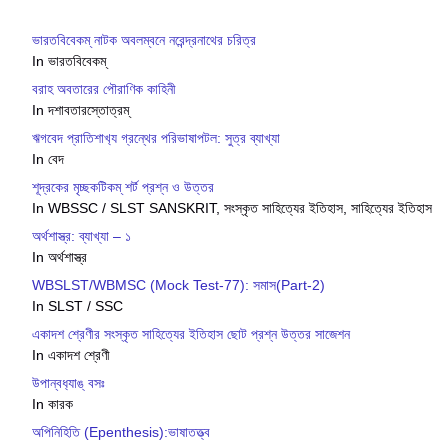
ভারতবিবেকম্ নাটক অবলম্বনে নরেন্দ্রনাথের চরিত্র
In ভারতবিবেকম্
বরাহ অবতারের পৌরাণিক কাহিনী
In দশাবতারস্তোত্রম্
ঋগবেদ প্রাতিশাখ‍্য গ্রন্থের পরিভাষাপটল: সুত্র ব্যাখ্যা
In বেদ
শূদ্রকের মৃচ্ছকটিকম্ শর্ট প্রশ্ন ও উত্তর
In WBSSC / SLST SANSKRIT, সংস্কৃত সাহিত্যের ইতিহাস, সাহিত্যের ইতিহাস
অর্থশাস্ত্র: ব্যাখ্যা – ১
In অর্থশাস্ত্র
WBSLST/WBMSC (Mock Test-77): সমাস(Part-2)
In SLST / SSC
একাদশ শ্রেণীর সংস্কৃত সাহিত্যের ইতিহাস ছোট প্রশ্ন উত্তর সাজেশন
In একাদশ শ্রেণী
উপান্বধ‍্যাঙ্ বসঃ
In কারক
অপিনিহিতি (Epenthesis):ভাষাতত্ত্ব