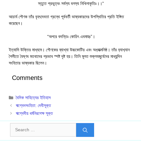
স্তুতে প্রভুত্বং সর্বস‍্য বলস‍্য নিখিলাকৃতিঃ।।”
আচার্য শৌণক তাঁর বৃহৎদেবতা গ্রন্থে পূর্ববর্তী ভাষ্যকারদের উপস্থিতির প্রতি ইঙ্গিত
করেছেন।
“অপরে বদন্তিঃ কোচিৎ এবমাহুঃ”।
ইত্যাদি উক্তির মাধ্যমে। শৌণকের ব্যাখ্যা উচ্চকোটির এবং অধ‍্যাত্মনিষ্ঠ। তাঁর ব‍্যাখ‍্যান
শৈলীতে বৈষ্ণব মতবাদের প্রভাব স্পষ্ট দৃষ্ট হয়। তিনি মূলত শুক্লযজুর্বেদের মাধ্যন্দিন
সংহিতার ভাষ্যকার ছিলেন।
Comments
Categories
বৈদিক সাহিত্যের ইতিহাস
ঋগ্বেদসংহিতা: দেবীসূক্ত
ঋগ্বেদীয় ধর্মনিরপেক্ষ সূক্ত
Search
for: