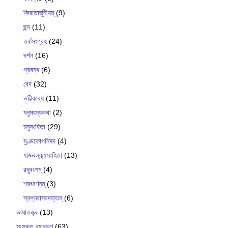
কিরাতার্জুনীয়ম্
(9)
ছন্দ
(11)
তর্কসংগ্রহ
(24)
দর্শন
(16)
প্রবন্ধ
(6)
বেদ
(32)
ভট্টিকাব‍্য
(11)
মনুমৎস্যকথা
(2)
মনুসংহিতা
(29)
মুণ্ডকোপনিষদ
(4)
যাজ্ঞবল্ক‍্যসংহিতা
(13)
রঘুবংশম্
(4)
শরৎবর্ণনম্
(3)
স্বপ্নবাসবদত্তম্
(6)
ভাষাতত্ত্ব
(13)
সংস্কৃত ব্যাকরণ
(63)