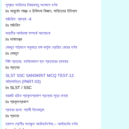
সুশ্রুত সংহিতার বিষয়বস্তু সংক্ষেপে বর্ণনা
In আয়ুর্বেদ শাস্ত্র ও চিকিৎসা বিজ্ঞান, সাহিত্যের ইতিহাস
হর্ষচরিত: ব্যাখ্যা -4
In হর্ষচরিত
ভারতীয় আর্যভাষা সম্পর্কে আলোচনা
In ভাষাতত্ত্ব
মেঘদূত পাঠ্যাংশ অনুসারে যক্ষ কর্তৃক প্রেরিত মেঘের বর্ণনা
In মেঘদূত
নিষ্টা প্রত‍্যয়: বর্তমানকালে ক্ত প্রত‍্যয়ের ব‍্যবহার
In প্রত্যয়
SLST SSC SANSKRIT MCQ TEST-12:
নাট্যসাহিত্য (PART-03)
In SLST / SSC
বররুচি রচিত প্রাকৃতপ্রকাশ গ্রন্থের সূত্র বাখ্যা
In প্রাকৃতপ্রকাশ
প্রবন্ধ রচনা: স্বামী বিবেকানন্দ
In প্রবন্ধ
দ্বাদশ শ্রেণীর সংস্কৃত আর্যাবর্তবর্ণনম্ – আর্যাবর্তের বর্ণনা