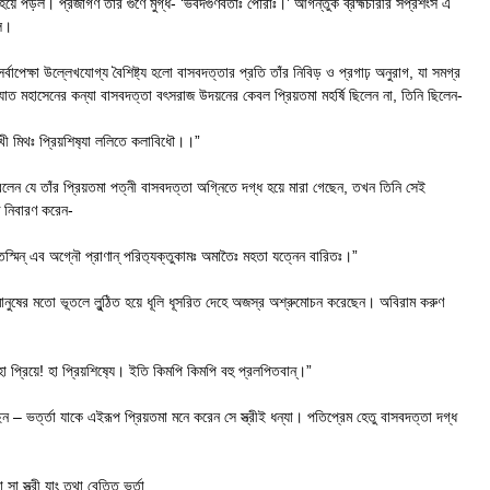
ীন হয়ে পড়ল। প্রজাগণ তার গুণে মুগ্ধ- ‘ভবদগুণবতাঃ পৌরাঃ।’ আগন্তুক ব্রহ্মচারীর সপ্রশংস এ
িল।
বাপেক্ষা উল্লেখযোগ্য বৈশিষ্ট্য হলো বাসবদত্তার প্রতি তাঁর নিবিড় ও প্রগাঢ় অনুরাগ, যা সমগ্র
দ‍্যোত মহাসেনের কন্যা বাসবদত্তা বৎসরাজ উদয়নের কেবল প্রিয়তমা মহর্ষি ছিলেন না, তিনি ছিলেন-
সখী মিথঃ প্রিয়শিষ‍্যা ললিতে কলাবিধৌ।।”
ন যে তাঁর প্রিয়তমা পত্নী বাসবদত্তা অগ্নিতে দগ্ধ হয়ে মারা গেছেন, তখন তিনি সেই
টে নিবারণ করেন-
তস্মিন্ এব অগ্নৌ প্রাণান্ পরিত‍্যক্তুকামঃ অমাতৈঃ মহতা যত্নেন বারিতঃ।”
মানুষের মতো ভূতলে লুন্ঠিত হয়ে ধূলি ধূসরিত দেহে অজস্র অশ্রুমোচন করেছেন। অবিরাম করুণ
া প্রিয়ে! হা প্রিয়শিষ‍্যে। ইতি কিমপি কিমপি বহু প্রলপিতবান্।”
েন – ভর্ত্তা যাকে এইরূপ প্রিয়তমা মনে করেন সে স্ত্রীই ধন্যা। পতিপ্রেম হেতু বাসবদত্তা দগ্ধ
যা সা স্ত্রী যাং তথা বেত্তি ভর্তা