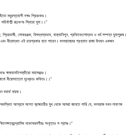
ীতো মধুরস্ত‍্যাগী দক্ষঃ প্রিয়ংবদঃ।
ুচির্বাগ্মী রূঢ়বংশঃ স্থিরো যুবা।।”
, প্রিয়ভাষী, লোকরঞ্জক, বিশুদ্ধস্বভাব, বাক‍্যানিপুন, প্রথিতবংশোদ্ভব ও ধর্য সম্পন্ন যুবাপুরুষ।
্ত এবং ধীরোদ্ধত এই চারপ্রকার হতে পারেন। বৎসরাজ‍্যের প্রখ‍্যাত রাজা উদয়ন একজন
নঃ ক্ষমাবানতিগম্ভীরো মহাসত্ত্বঃ।
ূঢ়মানো ধীরোদাত্তো দৃঢ়ব্রতঃ কথিতঃ।।”
ন যথার্থ নায়ক।
তে অবস্থিত আশ্রমে আগত ব্রহ্মচারীর মুখ থেকে আমরা জানতে পারি যে, বৎসরাজ যখন লাবাণক
োষিতনক্ষত্রচন্দ্রামিব নভোঅরমণীয়ঃ সংবৃত্তঃ স গ্রামঃ।”