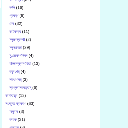
দর্শন
(16)
প্রবন্ধ
(6)
বেদ
(32)
ভট্টিকাব‍্য
(11)
মনুমৎস্যকথা
(2)
মনুসংহিতা
(29)
মুণ্ডকোপনিষদ
(4)
যাজ্ঞবল্ক‍্যসংহিতা
(13)
রঘুবংশম্
(4)
শরৎবর্ণনম্
(3)
স্বপ্নবাসবদত্তম্
(6)
ভাষাতত্ত্ব
(13)
সংস্কৃত ব্যাকরণ
(63)
অনুবাদ
(3)
কারক
(31)
প্রত্যয়
(8)