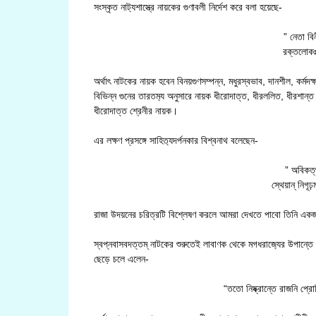
সংস্কৃত নাট‍্যশাস্ত্রে নায়কের গুণাবলী নির্দেশ করে বলা হয়েছে-
” নেতা বিন
রক্তলোকঃ শ
অর্থাৎ নাটকের নায়ক হবেন বিনয়গুণসম্পন্ন, মধুরস্বভাব, দানশীল, কর্মদক্ষ
বিভিন্ন গুনের তারতম‍্য অনুসারে নায়ক ধীরোদাত্ত, ধীরললিত, ধীরশান
ধীরোদাত্ত শ্রেনীর নায়ক।
এর লক্ষণ প্রসঙ্গে সাহিত‍্যদর্পনকার বিশ্বনাথ বলেছেন-
” অবিকত্থ
স্থেয়ান্ নিগ
রাজা উদয়নের চরিত্রটি বিশ্লেষণ করলে আমরা দেখতে পাবো তিনি একজ
স্বপ্নবাসবদত্তম্ নাটকের শুরুতেই লাবাণক থেকে মগধরাজ‍্যের উপান্
ছেড়ে চলে এলেন-
“ততো নিষ্ক্রান্তে রাজনি প্র