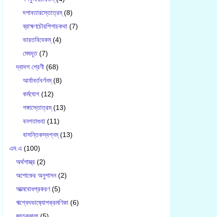
দশাবতারস্তোত্রম্
(8)
ব্রাহ্মণচৌরপিশাচকথা
(7)
ভারতবিবেকম্
(4)
মেঘদূত
(7)
দ্বাদশ শ্রেণী
(68)
আর্যাবর্তবর্ণনম্
(8)
কর্মযোগ
(12)
গঙ্গাস্তোত্রম্
(13)
বনগতাগুহা
(11)
বাসন্তিকস্বপ্নম্
(13)
এম.এ
(100)
অর্থশাস্ত্র
(2)
অশোকের অনুশাসন
(2)
আত্মবোধপ্রকরণ
(5)
ঋগ্বেদভাষ‍্যোপক্রমণিকা
(6)
জাতকমালা
(5)