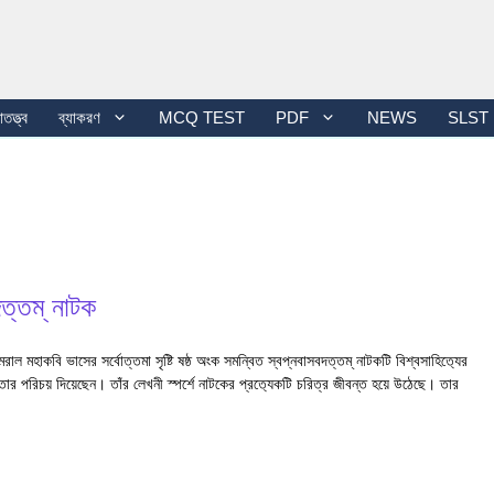
তত্ত্ব
ব্যাকরণ
MCQ TEST
PDF
NEWS
SLST
ত্তম্ নাটক
মহাকবি ভাসের সর্বোত্তমা সৃষ্টি ষষ্ঠ অংক সমন্বিত স্বপ্নবাসবদত্তম্ নাটকটি বিশ্বসাহিত‍্যের
তার পরিচয় দিয়েছেন। তাঁর লেখনী স্পর্শে নাটকের প্রত‍্যেকটি চরিত্র জীবন্ত হয়ে উঠেছে। তার