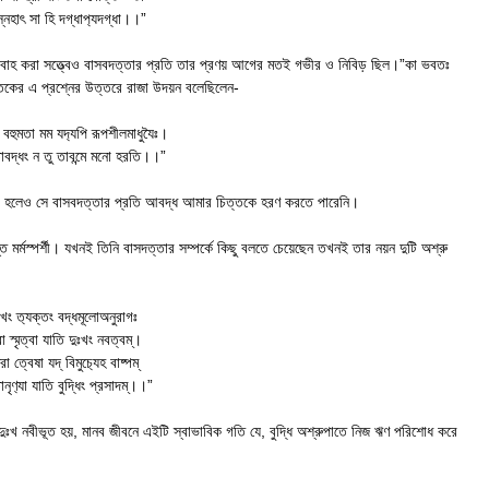
স্নেহাৎ সা হি দগ্ধাপ‍্যদগ্ধা।।”
ে বিবাহ করা সত্ত্বেও বাসবদত্তার প্রতি তার প্রণয় আগের মতই গভীর ও নিবিড় ছিল।”কা ভবতঃ
ন্তকের এ প্রশ্নের উত্তরে রাজা উদয়ন বলেছিলেন-
ী বহুমতা মম যদ‍্যপি রূপশীলমাধুযৈঃ।
াবদ্ধং ন তু তাবন্মে মনো হরতি।।”
রনীয়া হলেও সে বাসবদত্তার প্রতি আবদ্ধ আমার চিত্তকে হরণ করতে পারেনি।
র্মস্পর্শী। যখনই তিনি বাসদত্তার সম্পর্কে কিছু বলতে চেয়েছেন তখনই তার নয়ন দুটি অশ্রু
ঃখং ত‍্যক্তং বদ্ধমূলোঅনুরাগঃ
্বা স্মৃত্বা যাতি দুঃখং নবত্বম্।
রা ত্বেষা যদ্ বিমুচ‍্যেহ বাষ্পম্
ানৃণ‍্যা যাতি বুদ্ধিং প্রসাদম্।।”
ে দুঃখ নবীভূত হয়, মানব জীবনে এইটি স্বাভাবিক গতি যে, বুদ্ধি অশ্রুপাতে নিজ ঋণ পরিশোধ করে