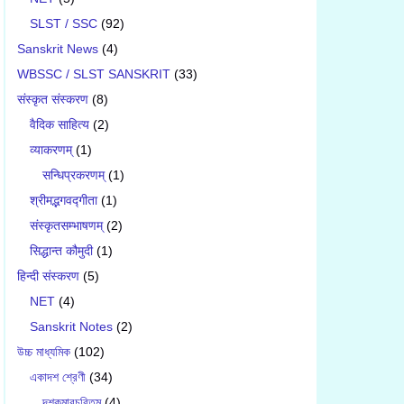
SLST / SSC
(92)
Sanskrit News
(4)
WBSSC / SLST SANSKRIT
(33)
संस्कृत संस्करण
(8)
वैदिक साहित्य
(2)
व्याकरणम्
(1)
सन्धिप्रकरणम्
(1)
श्रीमद्भगवद्गीता
(1)
संस्कृतसम्भाषणम्
(2)
सिद्धान्त कौमुदी
(1)
हिन्दी संस्करण
(5)
NET
(4)
Sanskrit Notes
(2)
উচ্চ মাধ্যমিক
(102)
একাদশ শ্রেণী
(34)
দশকুমারচরিতম্
(4)