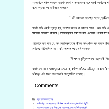
অপরদিকে পঞ্চম অঙ্কে স্বপ্নে দেখা বাসবদত্তার সঙ্গে কথোপকথনের পর 
বলে মন্তব্য করায় উদয়ন বলেছেন-
” যদি তাবদয়ং স্বপ্নো ধন‍্যম্ প্রতিব
অর্থাৎ যদি এইটি স্বপ্ন হয়, তাহলে আমার না জাগায় মঙ্গল। আর যদি এ
মিলনের অবকাশ থাকবে। বাসবদত্তার চরম উৎকর্ষ এখানেই প্রকাশিত হ
পরিশেষে বলা যায় যে, স্বপ্নবাসবদত্তম্ নাটকে সর্বগুণসম্পন্ন নায়ক 
চরিত্রে পরিলক্ষিত হয়। এই প্রসঙ্গে ভরতমুনি বলেছেন-
“শীলাবান্ বুদ্ধিসম্পন্নঃ সত‍্যবাদী জি
অর্থাৎ যে নায়ক আত্মশ্লাঘা করেন না, হর্ষশোকাদিতে অভিভূত না হয়ে বি
চরিত্রে এই সকল গুন গুলোই প্রস্ফুটিত হয়েছে।
Comments
Categories
স্বপ্নবাসবদত্তম্
ভট্টিকাব‍্য: সংস্কৃত ব্যাখ্যা – প্রভাতবাতাহতিকম্পিতাকৃতিঃ
স্বপ্নবাসবদত্তম্: উদয়নের স্বপ্নদৃশ‍্যের নাটকীয় তাৎপর্য