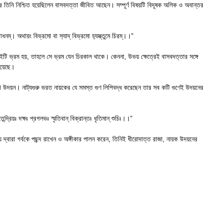
তিনি নিশ্চিত হয়েছিলেন বাসবদত্তা জীবিত আছেন। সম্পূর্ণ বিষয়টি বিদূষক অলিক ও অবান্তর
োধনম্। অথায়ং বিভ্রমো বা স‍্যাদ্ বিভ্রমো হ‍্যস্ত্তুমে চিরম্।।”
ইটি ভ্রম হয়, তাহলে সে ভ্রম যেন চিরকাল থাকে। কেননা, উভয় ক্ষেত্রেই বাসবদত্তার সঙ্গে
য়েছে।
রাজা উদয়ন। নাট্যগুরু ভরত নায়কের যে সমস্ত গুণ লিপিবদ্ধ করেছেন তার সব কটি গুণেই উদয়নের
তেন্দ্রিয়ঃ দক্ষঃ প্রগলভঃ স্মৃতিবান্ বিক্রান্তঃ ধৃতিমান্ শুচিঃ।।”
নয় দ্বারা গর্বকে পছন্দ রাখেন ও অঙ্গীকার পালন করেন, তিনিই ধীরোদাত্ত রাজা, নায়ক উদয়নের