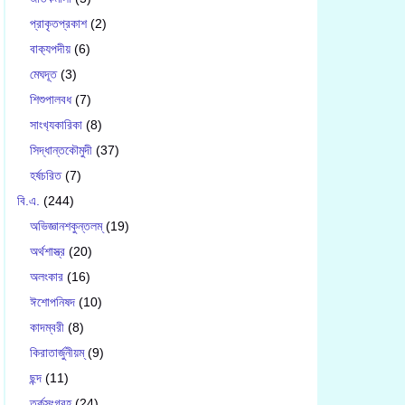
প্রাকৃতপ্রকাশ
(2)
বাক‍্যপদীয়
(6)
মেঘদূত
(3)
শিশুপালবধ
(7)
সাংখ‍্যকারিকা
(8)
সিদ্ধান্তকৌমুদী
(37)
হর্ষচরিত
(7)
বি.এ.
(244)
অভিজ্ঞানশকুন্তলম্
(19)
অর্থশাস্ত্র
(20)
অলংকার
(16)
ঈশোপনিষদ
(10)
কাদম্বরী
(8)
কিরাতার্জুনীয়ম্
(9)
ছন্দ
(11)
তর্কসংগ্রহ
(24)