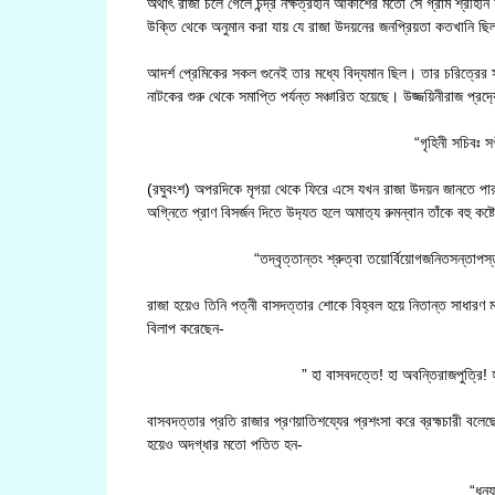
অর্থাৎ রাজা চলে গেলে চন্দ্র নক্ষত্রহীন আকাশের মতো সে গ্রাম শ্রীহ
উক্তি থেকে অনুমান করা যায় যে রাজা উদয়নের জনপ্রিয়তা কতখানি ছ
আদর্শ প্রেমিকের সকল গুনেই তার মধ্যে বিদ্যমান ছিল। তার চরিত্রের সর্
নাটকের শুরু থেকে সমাপ্তি পর্যন্ত সঞ্চারিত হয়েছে। উজ্জয়িনীরাজ প্র
“গৃহিনী সচিবঃ 
(রঘুবংশ) অপরদিকে মৃগয়া থেকে ফিরে এসে যখন রাজা উদয়ন জানতে পারলে
অগ্নিতে প্রাণ বিসর্জন দিতে উদ‍্যত হলে অমাত‍্য রুমন্বান তাঁকে বহু কষ্
“তদ্বৃত্তান্তং শ্রুত্বা তয়োর্বিয়োগজনিতসন্তাপস্
রাজা হয়েও তিনি পত্নী বাসদত্তার শোকে বিহ্বল হয়ে নিতান্ত সাধারণ 
বিলাপ করেছেন-
” হা বাসবদত্তে! হা অবন্তিরাজপুত্রি! হ
বাসবদত্তার প্রতি রাজার প্রণয়াতিশয্যের প্রশংসা করে ব্রহ্মচারী বলেছ
হয়েও অদগ্ধার মতো পতিত হন-
“ধন‍্