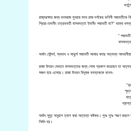
ভর্তু
রাজ্যরক্ষার জন্য বৎসরাজ পুনরায় মগধ রাজ দর্শকের ভগিনী পদ্মাবতীক
প্রিয়া-তদানীং তত্রভবতী বাসবদত্তা ইদানীং পদ্মাবতী বা?” বয়স‍্য বস
” পদ্মাবত
বাসবদত্ত
অর্থাৎ সৌন্দর্য, স্বভাব ও মাধুর্যে পদ্মাবতী আমার কাছে অত্যন্ত আদ
রাজা উদয়ন যেভাবে বাসবদত্তার জন্য শোক প্রকাশ করেছেন তা অত্যন্ত ম
সজল হয়ে এসেছে। রাজা উদয়ন বিদূষক বসন্তককে বলেন-
“দু
স্মৃত
যাত্
প্রাপ্ত
অর্থাৎ সুদৃঢ় অনুরাগ ত্যাগ করা অত্যন্ত কষ্টকর। পুনঃ পুনঃ স্মরণ করল
নির্মল হয়।