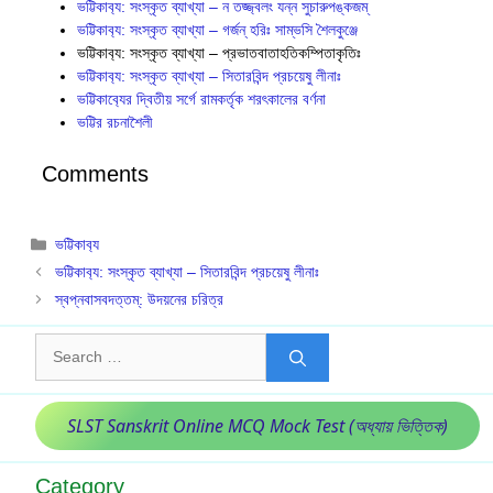
ভট্টিকাব‍্য: সংস্কৃত ব্যাখ্যা – ন তজ্জ্বলং যন্ন সুচারুপঙ্কজম্
ভট্টিকাব‍্য: সংস্কৃত ব্যাখ্যা – গর্জন্ হরিঃ সাম্ভসি শৈলকুঞ্জে
ভট্টিকাব‍্য: সংস্কৃত ব্যাখ্যা – প্রভাতবাতাহতিকম্পিতাকৃতিঃ
ভট্টিকাব‍্য: সংস্কৃত ব্যাখ্যা – সিতারবিন্দ প্রচয়েষু লীনাঃ
ভট্টিকাব‍্যের দ্বিতীয় সর্গে রামকর্তৃক শরৎকালের বর্ণনা
ভট্টির রচনাশৈলী
Comments
Categories
ভট্টিকাব‍্য
ভট্টিকাব‍্য: সংস্কৃত ব্যাখ্যা – সিতারবিন্দ প্রচয়েষু লীনাঃ
স্বপ্নবাসবদত্তম্: উদয়নের চরিত্র
Search
for:
SLST Sanskrit Online MCQ Mock Test (অধ্যায় ভিত্তিক)
Category