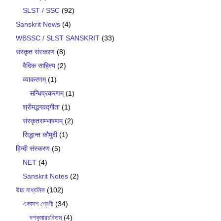
SLST / SSC
(92)
Sanskrit News
(4)
WBSSC / SLST SANSKRIT
(33)
संस्कृत संस्करण
(8)
वैदिक साहित्य
(2)
व्याकरणम्
(1)
सन्धिप्रकरणम्
(1)
श्रीमद्भगवद्गीता
(1)
संस्कृतसम्भाषणम्
(2)
सिद्धान्त कौमुदी
(1)
हिन्दी संस्करण
(5)
NET
(4)
Sanskrit Notes
(2)
উচ্চ মাধ্যমিক
(102)
একাদশ শ্রেণী
(34)
দশকুমারচরিতম্
(4)