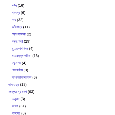
দর্শন
(16)
প্রবন্ধ
(6)
বেদ
(32)
ভট্টিকাব‍্য
(11)
মনুমৎস্যকথা
(2)
মনুসংহিতা
(29)
মুণ্ডকোপনিষদ
(4)
যাজ্ঞবল্ক‍্যসংহিতা
(13)
রঘুবংশম্
(4)
শরৎবর্ণনম্
(3)
স্বপ্নবাসবদত্তম্
(6)
ভাষাতত্ত্ব
(13)
সংস্কৃত ব্যাকরণ
(63)
অনুবাদ
(3)
কারক
(31)
প্রত্যয়
(8)