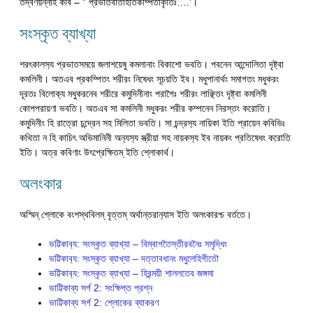
তদ্বর্ণয়ন্নাহ কবি – ” প্রভাতবাতাহতিকম্পিতাকৃতিঃ….’।
সংস্কৃত ব্যাখ্যা
শরৎকালস‍্য প্রভাতসময়ে জলাশয়েষু কমলানাং বিকাশো ভবতি। পবনেন আন্দোলিতা দৃষ্ট্বা
কমলিনী। অতএব প্রকম্পিতং শরীরং নিষেধং সূচয়তি ইব। মধুপানার্থং সমাগতং মধুকরং
দূরতঃ বিলোক‍্য মধুকরনেব শরীরে কমুদিনীনাং পরাগৈঃ শরীরং লাঞ্ছিতং দৃষ্ট্বা কমলিনী
কোপপরায়ণা ভবতি। অতএব সা কমলিনী মধুকরং শরীর কম্পনেন নিরস্তং করোতি।
কমুদিনীং হি রাত্রো চন্দ্রেন সহ মিলিতা ভবতি। সা চন্দ্রস‍্য নায়িকা ইতি প্রায়েন কবিভিঃ
কথিতা ন হি কাচিৎ অভিমানিনী অন‍্যস‍্য স্ত্রীয়া সহ নায়কস‍্য ইব নায়কং প্রতিষেধং করোতি
ইতি। অত্র কবিণাং উৎপ্রেক্ষিতম্ ইতি শ্লোকার্থ।
অলংকার
অস্মিন্ শ্লোকে বংশস্থবিলম্ বৃত্তম্ অর্থান্তরান‍্যাস ইতি অলংকারশ্চ বর্ততে।
ভট্টিকাব‍্য: সংস্কৃত ব্যাখ্যা – বিম্বাগতৈস্তীরবনৈঃ সমৃদ্ধিং
ভট্টিকাব‍্য: সংস্কৃত ব্যাখ্যা – দত্তাবধানং মধুলেহিগীতৌ
ভট্টিকাব‍্য: সংস্কৃত ব্যাখ্যা – হিরন্ময়ী শাললতেব জঙ্গমা
ভাট্টিকাব্য সর্গ 2: সংক্ষিপ্ত প্রশ্ন
ভাট্টিকাব্য সর্গ 2: শ্লোকের ব্যাকরণ