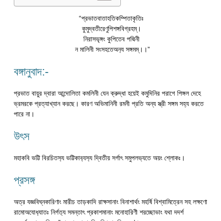
“প্রভাতবাতাহতিকম্পিতাকৃতিঃ
কুমুদ্বতীরেণুপিশঙ্গবিগ্রহম্।
নিরাসভৃঙ্গং কুপিতেব পদ্মিনী
ন মালিনী সংসহতেঅন‍্য সঙ্গমম্।।”
বঙ্গানুবাদ:-
প্রভাত বায়ুর দ্বারা আন্দোলিতা কমলিনী যেন ক্রুদ্ধা হয়েই কমুদিনির পরাগে পিঙ্গল দেহে
ভ্রমরকে প্রত্যাখ্যান করছে। কারণ অভিমানিনী রমনী প্রতি অন্য স্ত্রী সঙ্গম সহ্য করতে
পারে না।
উৎস
মহাকবি ভট্টি বিরচিতস‍্য ভট্টিকাব‍্যস‍্য দ্বিতীয় সর্গাৎ সমুপলভ‍্যতে অয়ং শ্লোকঃ।
প্রসঙ্গ
অত্র যজ্ঞবিঘ্নকারিণাং মারীচ তাড়কাদি রাক্ষসানাং বিনাশার্থং মহর্ষি বিশ্বামিত্রেন সহ লক্ষণো
রামোঅযোধ‍্যাতঃ নির্গত‍্য সমন্তাৎ প্রকাশমানাং মনোহারিণী শরচ্ছোভাং যথা দদর্শ