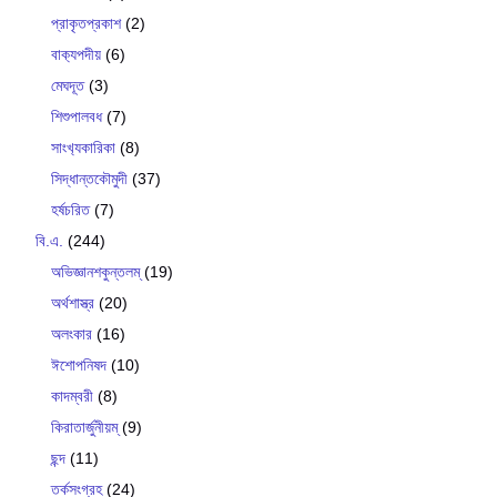
প্রাকৃতপ্রকাশ
(2)
বাক‍্যপদীয়
(6)
মেঘদূত
(3)
শিশুপালবধ
(7)
সাংখ‍্যকারিকা
(8)
সিদ্ধান্তকৌমুদী
(37)
হর্ষচরিত
(7)
বি.এ.
(244)
অভিজ্ঞানশকুন্তলম্
(19)
অর্থশাস্ত্র
(20)
অলংকার
(16)
ঈশোপনিষদ
(10)
কাদম্বরী
(8)
কিরাতার্জুনীয়ম্
(9)
ছন্দ
(11)
তর্কসংগ্রহ
(24)