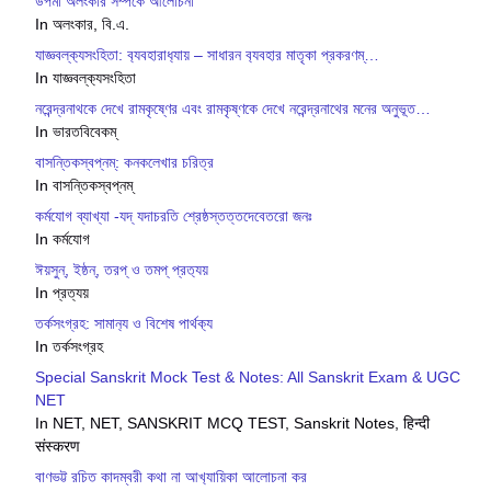
উপমা অলংকার সম্পর্কে আলোচনা
In অলংকার, বি.এ.
যাজ্ঞবল্ক‍্যসংহিতা: ব‍্যবহারাধ‍্যায় – সাধারন ব‍্যবহার মাতৃকা প্রকরণম্…
In যাজ্ঞবল্ক‍্যসংহিতা
নরেন্দ্রনাথকে দেখে রামকৃষ্ণের এবং রামকৃষ্ণকে দেখে নরেন্দ্রনাথের মনের অনুভূত…
In ভারতবিবেকম্
বাসন্তিকস্বপ্নম্: কনকলেখার চরিত্র
In বাসন্তিকস্বপ্নম্
কর্মযোগ ব্যাখ্যা -যদ্ যদাচরতি শ্রেষ্ঠস্তত্তদেবেতরাে জনঃ
In কর্মযোগ
ঈয়সুন্, ইষ্ঠন্, তরপ্ ও তমপ্ প্রত‍্যয়
In প্রত্যয়
তর্কসংগ্রহ: সামান‍্য ও বিশেষ পার্থক‍্য
In তর্কসংগ্রহ
Special Sanskrit Mock Test & Notes: All Sanskrit Exam & UGC
NET
In NET, NET, SANSKRIT MCQ TEST, Sanskrit Notes, हिन्दी
संस्करण
বাণভট্ট রচিত কাদম্বরী কথা না আখ‍্যায়িকা আলোচনা কর