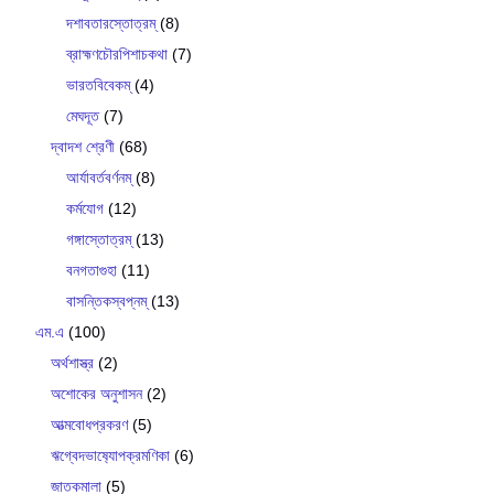
দশাবতারস্তোত্রম্
(8)
ব্রাহ্মণচৌরপিশাচকথা
(7)
ভারতবিবেকম্
(4)
মেঘদূত
(7)
দ্বাদশ শ্রেণী
(68)
আর্যাবর্তবর্ণনম্
(8)
কর্মযোগ
(12)
গঙ্গাস্তোত্রম্
(13)
বনগতাগুহা
(11)
বাসন্তিকস্বপ্নম্
(13)
এম.এ
(100)
অর্থশাস্ত্র
(2)
অশোকের অনুশাসন
(2)
আত্মবোধপ্রকরণ
(5)
ঋগ্বেদভাষ‍্যোপক্রমণিকা
(6)
জাতকমালা
(5)