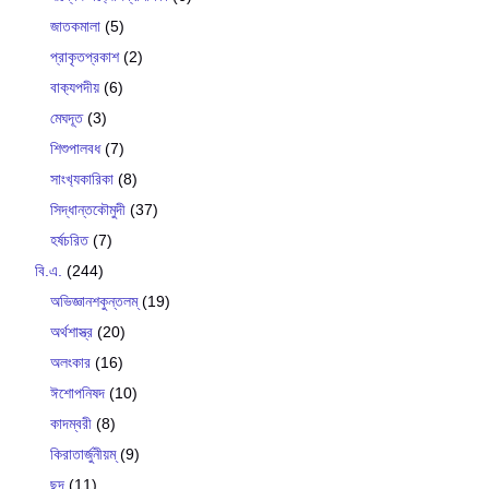
জাতকমালা
(5)
প্রাকৃতপ্রকাশ
(2)
বাক‍্যপদীয়
(6)
মেঘদূত
(3)
শিশুপালবধ
(7)
সাংখ‍্যকারিকা
(8)
সিদ্ধান্তকৌমুদী
(37)
হর্ষচরিত
(7)
বি.এ.
(244)
অভিজ্ঞানশকুন্তলম্
(19)
অর্থশাস্ত্র
(20)
অলংকার
(16)
ঈশোপনিষদ
(10)
কাদম্বরী
(8)
কিরাতার্জুনীয়ম্
(9)
ছন্দ
(11)