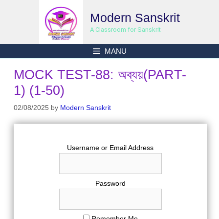
Skip
Modern Sanskrit
to
content
A Classroom for Sanskrit
MANU
MOCK TEST-88: অব্যয়(PART-
1) (1-50)
02/08/2025
by
Modern Sanskrit
Username or Email Address
Password
Remember Me