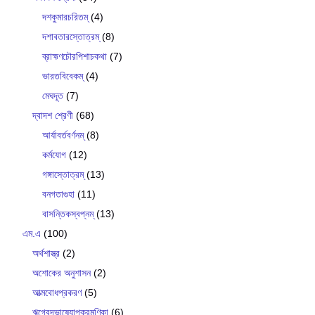
দশকুমারচরিতম্
(4)
দশাবতারস্তোত্রম্
(8)
ব্রাহ্মণচৌরপিশাচকথা
(7)
ভারতবিবেকম্
(4)
মেঘদূত
(7)
দ্বাদশ শ্রেণী
(68)
আর্যাবর্তবর্ণনম্
(8)
কর্মযোগ
(12)
গঙ্গাস্তোত্রম্
(13)
বনগতাগুহা
(11)
বাসন্তিকস্বপ্নম্
(13)
এম.এ
(100)
অর্থশাস্ত্র
(2)
অশোকের অনুশাসন
(2)
আত্মবোধপ্রকরণ
(5)
ঋগ্বেদভাষ‍্যোপক্রমণিকা
(6)