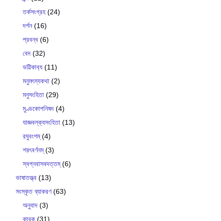
তর্কসংগ্রহ
(24)
দর্শন
(16)
প্রবন্ধ
(6)
বেদ
(32)
ভট্টিকাব‍্য
(11)
মনুমৎস্যকথা
(2)
মনুসংহিতা
(29)
মুণ্ডকোপনিষদ
(4)
যাজ্ঞবল্ক‍্যসংহিতা
(13)
রঘুবংশম্
(4)
শরৎবর্ণনম্
(3)
স্বপ্নবাসবদত্তম্
(6)
ভাষাতত্ত্ব
(13)
সংস্কৃত ব্যাকরণ
(63)
অনুবাদ
(3)
কারক
(31)