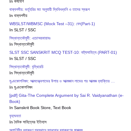
In কর্মযোগ
বাক‍্যপদীয়: ভর্তৃহরির মত অনুযায়ী দ্বিবিধধ্বনি ও তাদের স্বরূপ
In বাক‍্যপদীয়
WBSLST/WBMSC (Mock Test –31): বেদ(Part-1)
In SLST / SSC
সিদ্ধান্তকৌমুদী: এচোঅয়বায়াবঃ
In সিদ্ধান্তকৌমুদী
SLST SSC SANSKRIT MCQ TEST-10: নাট্যসাহিত্য (PART-01)
In SLST / SSC
সিদ্ধান্তকৌমুদী: বৃদ্ধিরেচি
In সিদ্ধান্তকৌমুদী
মুণ্ডকোপনিষদ: আত্মতত্ত্বলাভের উপায় ও আত্মজ্ঞান লাভের পর আত্মজ্ঞ ব‍্যাক্তির …
In মুণ্ডকোপনিষদ
[pdf] Gita-The Complete Argument by Sai R. Vaidyanathan (e-
Book)
In Sanskrit Book Store, Text Book
বৃহদ্দেবতা
In বৈদিক সাহিত্যের ইতিহাস
অপাণিনীয় ব‍্যাকরণ প্রস্থানে মুগ্ধবোধ ব‍্যাকরণের মাহাত্ম‍্য