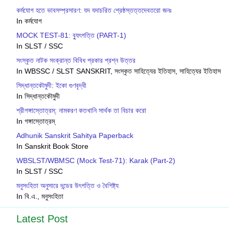
কর্মযোগ হতে ভাবসম্প্রসারণ: যদ যদাচরিত শ্রেষ্ঠস্তত্তদেবতরাে জনঃ
In কর্মযোগ
MOCK TEST-81: ব‍্যুৎপত্তি (PART-1)
In SLST / SSC
সংস্কৃত নাটক সংক্রান্ত বিবিধ প্রকার প্রশ্ন উত্তর
In WBSSC / SLST SANSKRIT, সংস্কৃত সাহিত্যের ইতিহাস, সাহিত্যের ইতিহাস
সিদ্ধান্তকৌমুদী: ইকো গুণবৃদ্ধী
In সিদ্ধান্তকৌমুদী
শ্রীগঙ্গাস্তোত্রম্: নামকরণ কতখানি সার্থক তা বিচার করো
In গঙ্গাস্তোত্রম্
Adhunik Sanskrit Sahitya Paperback
In Sanskrit Book Store
WBSLST/WBMSC (Mock Test-71): Karak (Part-2)
In SLST / SSC
মনুসংহিতা অনুসারে দন্ডের উৎপত্তি ও বৈশিষ্ট্য
In বি.এ., মনুসংহিতা
Latest Post