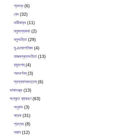
প্রবন্ধ
(6)
বেদ
(32)
ভট্টিকাব‍্য
(11)
মনুমৎস্যকথা
(2)
মনুসংহিতা
(29)
মুণ্ডকোপনিষদ
(4)
যাজ্ঞবল্ক‍্যসংহিতা
(13)
রঘুবংশম্
(4)
শরৎবর্ণনম্
(3)
স্বপ্নবাসবদত্তম্
(6)
ভাষাতত্ত্ব
(13)
সংস্কৃত ব্যাকরণ
(63)
অনুবাদ
(3)
কারক
(31)
প্রত্যয়
(8)
সমাস
(12)