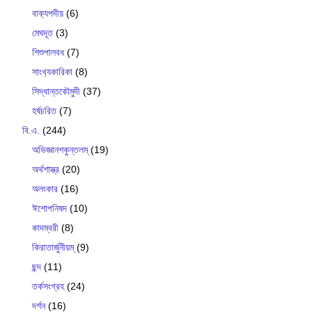
বাক‍্যপদীয়
(6)
মেঘদূত
(3)
শিশুপালবধ
(7)
সাংখ‍্যকারিকা
(8)
সিদ্ধান্তকৌমুদী
(37)
হর্ষচরিত
(7)
বি.এ.
(244)
অভিজ্ঞানশকুন্তলম্
(19)
অর্থশাস্ত্র
(20)
অলংকার
(16)
ঈশোপনিষদ
(10)
কাদম্বরী
(8)
কিরাতার্জুনীয়ম্
(9)
ছন্দ
(11)
তর্কসংগ্রহ
(24)
দর্শন
(16)