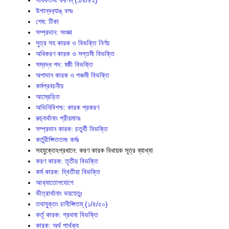
সাধকতমং করণম্ (১/৪/৪২)
উপান্বধ‍্যাঙ্ বসঃ
শেষ: টিকা
সম্প্রদান: সংজ্ঞা
সুত্র সহ কারক ও বিভক্তি নির্ণয়
অধিকরণ কারক ও সপ্তমী বিভক্তি
সম্বদ্ধ পদ: ষষ্ঠী বিভক্তি
অপাদান কারক ও পঞ্চমী বিভক্তি
কর্মপ্রবচনীয়
আম্রেড়িত
অভিনিবিশশ্চ: কারক প্রকরণ
রুচ‍্যর্থানাং প্রীয়মানঃ
সম্প্রদান কারক: চতুর্থী বিভক্তি
কর্তুরীপ্সিততমং কর্মঃ
সহযুক্তেঽপ্রধানে: করণ কারক বিধায়ক সূত্র ব্যাখ্যা
করণ কারক: তৃতীয় বিভক্তি
কর্ম কারক: দ্বিতীয়া বিভক্তি
আখ‍্যাতোপযোগে
ভীত্রার্থানাং ভয়হেতুঃ
তথাযুক্তং চানীপ্সিতম্ (১/৪/৫০)
কর্তৃ কারক: প্রথমা বিভক্তি
কারক: অর্থ পার্থক‍্য