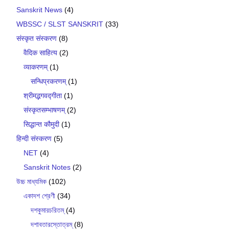
Sanskrit News
(4)
WBSSC / SLST SANSKRIT
(33)
संस्कृत संस्करण
(8)
वैदिक साहित्य
(2)
व्याकरणम्
(1)
सन्धिप्रकरणम्
(1)
श्रीमद्भगवद्गीता
(1)
संस्कृतसम्भाषणम्
(2)
सिद्धान्त कौमुदी
(1)
हिन्दी संस्करण
(5)
NET
(4)
Sanskrit Notes
(2)
উচ্চ মাধ্যমিক
(102)
একাদশ শ্রেণী
(34)
দশকুমারচরিতম্
(4)
দশাবতারস্তোত্রম্
(8)