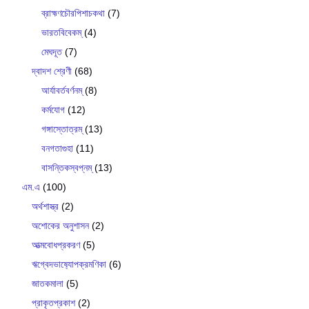
ব্রাহ্মণচৌরপিশাচকথা
(7)
ভারতবিবেকম্
(4)
মেঘদূত
(7)
দ্বাদশ শ্রেণী
(68)
আর্যাবর্তবর্ণনম্
(8)
কর্মযোগ
(12)
গঙ্গাস্তোত্রম্
(13)
বনগতাগুহা
(11)
বাসন্তিকস্বপ্নম্
(13)
এম.এ
(100)
অর্থশাস্ত্র
(2)
অশোকের অনুশাসন
(2)
আত্মবোধপ্রকরণ
(5)
ঋগ্বেদভাষ‍্যোপক্রমণিকা
(6)
জাতকমালা
(5)
প্রাকৃতপ্রকাশ
(2)