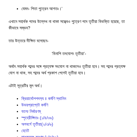
যেমন- পিতা পুত্রেন আগতঃ।’
এখানে সহার্থক পদের উল্লেখ না থাকা সত্ত্বেও পুত্রেণ পদে তৃতীয়া বিভক্তি হয়েছে, তা
কীভাবে সম্ভব?
তার উত্তরে দীক্ষিত বলেছেন-
‘বিনাপি তদযোগং তৃতীয়া’-
অর্থাৎ সহার্থক শব্দের সঙ্গে প্রত‍্যক্ষ সংযোগ না থাকলেও তৃতীয়া হবে। সহ শব্দের প্রত‍্যক্ষ
যোগ না থাক, সহ শব্দের অর্থ প্রকাশ পেলেই তৃতীয়া হবে।
এটাই সূত্রটির মূল অর্থ।
ক্রিয়ার্থোপপদস‍্য চ কর্মণি স্থানিন
উভয়প্রাপ্তৌ কর্মণি
যতশ্চ নির্ধারণম্
স্পৃহেরীপ্সিতঃ (১/৪/৩৬)
অপবর্গে তৃতীয়া(২/৩/৬)
হেতৌ