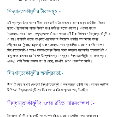
সিদ্ধান্তকৌমুদীর টীকাসমূহ:-
এই গ্রন্থের উপর অনেক টীকা ব‍্যাখ‍্যাদি রচিত হয়েছে। এদের মধ‍্যে ভট্টোজির নিজের
রচিত পৌঢ়মনোরমা নামক টীকাটি কথা সর্বাগ্রে উল্লেখযোগ্য। এছাড়া নাগেশ
‘বৃহচ্ছব্দেন্দুশেখর ‘ এবং ‘ লঘুশব্দেন্দুশেখর’ নামে আরও দুটি টীকা লিখেছেন সিদ্ধান্তকৌমুদী-র
ওপরে। বারানসী ধামের প্রখ‍্যাত বৈয়াকরণ ড.সীতারাম শাস্ত্রীর সম্পাদনায় সমগ্র
পৌঢ়মনোরমা (বৃহচ্ছব্দরত্নসহ) এবং বৃহচ্ছব্দেন্দুশেখর প্রকাশিত হয়েছে বারানসী থেকে।
সিদ্ধান্তকৌমুদী-র আরও উল্লেখযোগ‍্য টীকার মধ‍্যে জ্ঞানেন্দ্র সরস্বতীর তত্ত্ববোধিনী ও
বাসুদেবের বালমনোরমা বিশেষ উল্লেখযোগ্য। বস্তুতঃ সিদ্ধান্তকৌমুদী -র ওপর প্রায়
২৪/২৫ খানি টীকার সন্ধান পাওয়া গেছে, সবগুলি এখনও প্রকাশিত হয়নি।
সিদ্ধান্তকৌমুদীর জনপ্রিয়তা:-
টীকা-টীপ্পনীয় সংখ‍্যা দেখলেই সিদ্ধান্তক‍ৌমুদী-র জনপ্রিয়তা বোঝা যায়। আসলে ভট্টোজি
দীক্ষিতের সিদ্ধান্তকৌমুদী-কে ঘিরে যেন একটা সম্প্রদায় গড়ে উঠেছিল।
সিদ্ধান্তকৌমুদীর ওপর রচিত সারসংক্ষেপ :-
সিদ্ধান্তকৌমুদী-র কয়েকটি সারসংক্ষেপ রচিত হয়েছে। এগুলির মধ‍্যে বরদরাজের