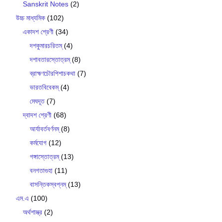
Sanskrit Notes
(2)
উচ্চ মাধ্যমিক
(102)
একাদশ শ্রেণী
(34)
দশকুমারচরিতম্
(4)
দশাবতারস্তোত্রম্
(8)
ব্রাহ্মণচৌরপিশাচকথা
(7)
ভারতবিবেকম্
(4)
মেঘদূত
(7)
দ্বাদশ শ্রেণী
(68)
আর্যাবর্তবর্ণনম্
(8)
কর্মযোগ
(12)
গঙ্গাস্তোত্রম্
(13)
বনগতাগুহা
(11)
বাসন্তিকস্বপ্নম্
(13)
এম.এ
(100)
অর্থশাস্ত্র
(2)