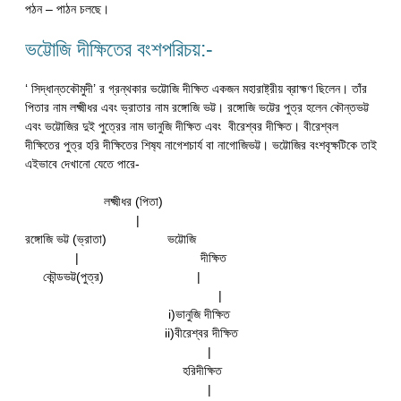
পঠন – পাঠন চলছে।
ভট্টোজি দীক্ষিতের বংশপরিচয়:-
‘ সিদ্ধান্তকৌমুদী’ র গ্রন্থকার ভট্টোজি দীক্ষিত একজন মহারাষ্ট্রীয় ব্রাহ্মণ ছিলেন। তাঁর
পিতার নাম লক্ষ্মীধর এবং ভ্রাতার নাম রঙ্গোজি ভট্ট। রঙ্গোজি ভট্টের পুত্র হলেন কৌন্তভট্ট
এবং ভট্টোজির দুই পুত্রের নাম ভানুজি দীক্ষিত এবং বীরেশ্বর দীক্ষিত। বীরেশ্বল
দীক্ষিতের পুত্র হরি দীক্ষিতের শিষ‍্য নাগেশচার্য বা নাগোজিভট্ট। ভট্টোজির বংশবৃক্ষটিকে তাই
এইভাবে দেখানো যেতে পারে-
লক্ষ্মীধর (পিতা)
|
রঙ্গোজি ভট্ট (ভ্রাতা) ভট্টোজি
| দীক্ষিত
কৌন্ডভট্ট(পুত্র) |
|
i)ভানুজি দীক্ষিত
ii)বীরেশ্বর দীক্ষিত
|
হরিদীক্ষিত
|