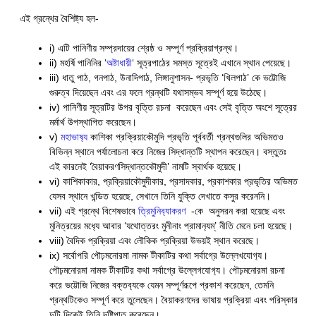
এই গ্রন্থের বৈশিষ্ট্য হল-
i) এটি পানিণীয় সম্প্রদায়ের শ্রেষ্ঠ ও সম্পূর্ণ প্রক্রিয়াগ্রন্থ।
ii) মহর্ষি পানিনির ‘
অষ্টাধায়ী
‘ সূত্রপাঠের সমস্ত সূত্রেই এখানে স্থান পেয়েছে।
iii) ধাতু পাঠ, গনপাঠ, উনাদিপাঠ, লিঙ্গানুশাসন- প্রভৃতি ‘খিলপাঠ’ কে ভট্টোজি
গুরুত্ব দিয়েছেন এবং এর ফলে গ্রন্থটি যথাসম্ভব সম্পূর্ণ হয়ে উঠেছে।
iv) পানিণীয় সূত্রটির উপর বৃত্তি রচনা করেছেন এবং সেই বৃত্তি অংশে সূত্রের
মর্মার্থ উপস্থাপিত করেছেন।
v)
মহাভাষ‍্য
কাশিকা প্রক্রিয়াকৌমুদি প্রভৃতি পূর্ববর্তী গ্রন্থগুলির অভিমতও
বিভিন্ন স্থানে পর্যালোচনা করে নিজের সিদ্ধান্তটি স্থাপন করেছেন। বস্তুতঃ
এই কারনেই ‘বৈয়াকরণসিদ্ধান্তকৌমুদী’ নামটি স্বার্থক হয়েছে।
vi) কাশিকাকার, প্রক্রিয়াকৌমুদীকার, প্রসাদকার, প্রকাশকার প্রভৃতির অভিমত
যেসব স্থানে খন্ডিত হয়েছে, সেখানে তিনি যুক্তি দেখাতে কসুর করেননি।
vii) এই গ্রন্থে বিশেষভাবে
ত্রিমুনিব‍্যাকরণ
-কে অনুসরন করা হয়েছে এবং
মুনিত্রয়ের মধ‍্যে আবার ‘যথোত্তরং মুনীনাং প্রামান‍্যম্’ নীতি মেনে চলা হয়েছে।
viii) বৈদিক প্রক্রিয়া এবং লৌকিক প্রক্রিয়া উভয়ই স্থান করেছে।
ix) সর্বোপরি পৌঢ়মনোরমা নামক টীকাটির কথা সর্বাগ্রে উল্লেখযোগ‍্য।
পৌঢ়মনোরমা নামক টীকাটির কথা সর্বাগ্রে উল্লেগযোগ‍্য। পৌঢ়মনোরমা রচনা
করে ভট্টোজি নিজের বক্তব‍্যকে যেমন সম্পূর্ণরূপে প্রকাশ করেছেন, তেমনি
গ্রন্থটিকেও সম্পূর্ণ করে তুলেছেন। বৈয়াকরণদের ভাষায় প্রক্রিয়া এবং পরিস্কার
দুটি দিকেই তিনি দৃষ্টিপাত করেছেন।