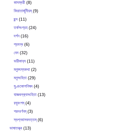
কাদম্বরী
(8)
কিরাতার্জুনীয়ম্
(9)
ছন্দ
(11)
তর্কসংগ্রহ
(24)
দর্শন
(16)
প্রবন্ধ
(6)
বেদ
(32)
ভট্টিকাব‍্য
(11)
মনুমৎস্যকথা
(2)
মনুসংহিতা
(29)
মুণ্ডকোপনিষদ
(4)
যাজ্ঞবল্ক‍্যসংহিতা
(13)
রঘুবংশম্
(4)
শরৎবর্ণনম্
(3)
স্বপ্নবাসবদত্তম্
(6)
ভাষাতত্ত্ব
(13)