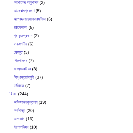
অশোকের অনুশাসন
(2)
আত্মবোধপ্রকরণ
(5)
ঋগ্বেদভাষ‍্যোপক্রমণিকা
(6)
জাতকমালা
(5)
প্রাকৃতপ্রকাশ
(2)
বাক‍্যপদীয়
(6)
মেঘদূত
(3)
শিশুপালবধ
(7)
সাংখ‍্যকারিকা
(8)
সিদ্ধান্তকৌমুদী
(37)
হর্ষচরিত
(7)
বি.এ.
(244)
অভিজ্ঞানশকুন্তলম্
(19)
অর্থশাস্ত্র
(20)
অলংকার
(16)
ঈশোপনিষদ
(10)