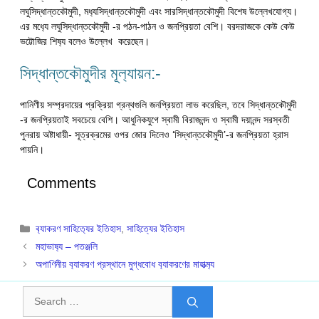
লঘুসিদ্ধান্তকৌমুদী, মধ‍্যসিদ্ধান্তকৌমুদী এবং সারসিদ্ধান্তক‍ৌমুদী বিশেষ উল্লেখযোগ্য।
এর মধ‍্যে লঘুসিদ্ধান্তকৌমুদী -র পঠন-পাঠন ও জনপ্রিয়তা বেশি। বরদরাজকে কেউ কেউ
ভট্টোজির শিষ‍্য বলেও উল্লেখ করেছেন।
সিদ্ধান্তকৌমুদীর মূল‍্যায়ন:-
পানিণীয় সম্প্রদায়ের প্রক্রিয়া গ্রন্থগুলি জনপ্রিয়তা লাভ করেছিল, তবে সিদ্ধান্তকৌমুদী
-র জনপ্রিয়তাই সবচেয়ে বেশি। আধুনিকযুগে স্বামী বিরাজনন্দ ও স্বামী দয়ানন্দ সরস্বতী
পুনরায় অষ্টাধায়ী- সূত্রক্রমের ওপর জোর দিলেও ‘সিদ্ধান্তকৌমুদী’-র জনপ্রিয়তা হ্রাস
পায়নি।
Comments
Categories
ব‍্যাকরণ সাহিত‍্যের ইতিহাস
,
সাহিত্যের ইতিহাস
মহাভাষ‍্য – পতঞ্জলি
অপাণিনীয় ব‍্যাকরণ প্রস্থানে মুগ্ধবোধ ব‍্যাকরণের মাহাত্ম‍্য
Search
for: