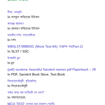
টিকা: ভবভূতি
In সংস্কৃত সাহিত্যের ইতিহাস
কাতন্ত্র ব্যাকরণ
In ব‍্যাকরণ সাহিত‍্যের ইতিহাস
ভারতীয় দর্শন: সপ্তভঙ্গীনয়
In দর্শন
WBSLST/WBMSC (Mock Test-84): বৈকল্পিক পদ(Part-2)
In SLST / SSC
উপজাতি ছন্দ
In ছন্দ
(pdf) sunāma: beautiful Sanskrit names pdf Paperback – 28
In PDF, Sanskrit Book Store, Text Book
সিদ্ধান্তকৌমুদী: বৃদ্ধিরাদৈচ্
In সিদ্ধান্তকৌমুদী
গঙ্গার অপর নাম ভাগীরথী হল কেন?
In গঙ্গাস্তোত্রম্
MCQ TEST: বনগতা গুহা (দ্বাদশ শ্রেণী)