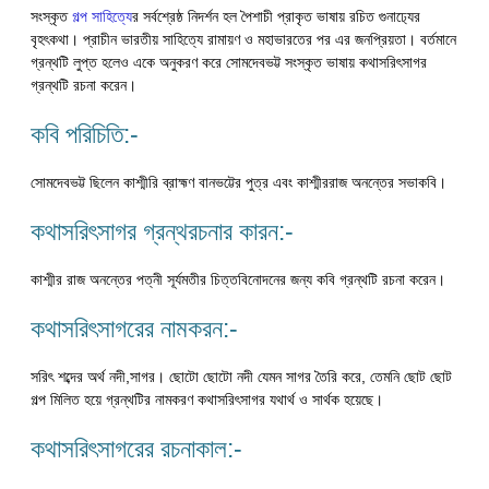
সংস্কৃত
গল্প সাহিত্যে
র সর্বশ্রেষ্ঠ নিদর্শন হল পৈশাচী প্রাকৃত ভাষায় রচিত গুনাঢ‍্যের
বৃহৎকথা। প্রাচীন ভারতীয় সাহিত্যে রামায়ণ ও মহাভারতের পর এর জনপ্রিয়তা। বর্তমানে
গ্রন্থটি লুপ্ত হলেও একে অনুকরণ করে সোমদেবভট্ট সংস্কৃত ভাষায় কথাসরিৎসাগর
গ্রন্থটি রচনা করেন।
কবি পরিচিতি:-
সোমদেবভট্ট ছিলেন কাশ্মীরি ব্রাহ্মণ বানভট্টের পুত্র এবং কাশ্মীররাজ অনন্তের সভাকবি।
কথাসরিৎসাগর গ্রন্থরচনার কারন:-
কাশ্মীর রাজ অনন্তের পত্নী সূর্যমতীর চিত্তবিনোদনের জন্য কবি গ্রন্থটি রচনা করেন।
কথাসরিৎসাগরের নামকরন:-
সরিৎ শব্দের অর্থ নদী,সাগর। ছোটো ছোটো নদী যেমন সাগর তৈরি করে, তেমনি ছোট ছোট
গল্প মিলিত হয়ে গ্রন্থটির নামকরণ কথাসরিৎসাগর যথার্থ ও সার্থক হয়েছে।
কথাসরিৎসাগরের রচনাকাল:-