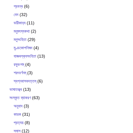
প্রবন্ধ
(6)
বেদ
(32)
ভট্টিকাব‍্য
(11)
মনুমৎস্যকথা
(2)
মনুসংহিতা
(29)
মুণ্ডকোপনিষদ
(4)
যাজ্ঞবল্ক‍্যসংহিতা
(13)
রঘুবংশম্
(4)
শরৎবর্ণনম্
(3)
স্বপ্নবাসবদত্তম্
(6)
ভাষাতত্ত্ব
(13)
সংস্কৃত ব্যাকরণ
(63)
অনুবাদ
(3)
কারক
(31)
প্রত্যয়
(8)
সমাস
(12)