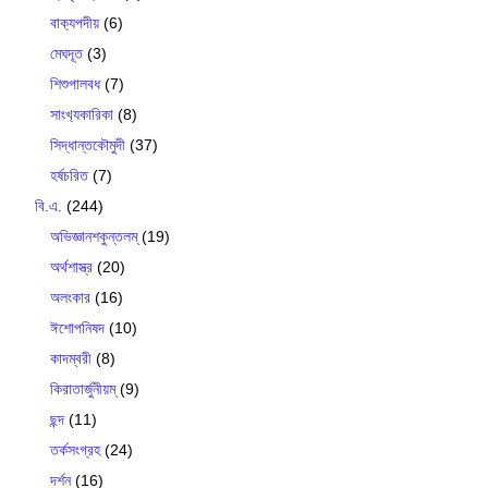
বাক‍্যপদীয়
(6)
মেঘদূত
(3)
শিশুপালবধ
(7)
সাংখ‍্যকারিকা
(8)
সিদ্ধান্তকৌমুদী
(37)
হর্ষচরিত
(7)
বি.এ.
(244)
অভিজ্ঞানশকুন্তলম্
(19)
অর্থশাস্ত্র
(20)
অলংকার
(16)
ঈশোপনিষদ
(10)
কাদম্বরী
(8)
কিরাতার্জুনীয়ম্
(9)
ছন্দ
(11)
তর্কসংগ্রহ
(24)
দর্শন
(16)