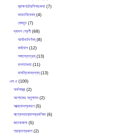
ব্রাহ্মণচৌরপিশাচকথা
(7)
ভারতবিবেকম্
(4)
মেঘদূত
(7)
দ্বাদশ শ্রেণী
(68)
আর্যাবর্তবর্ণনম্
(8)
কর্মযোগ
(12)
গঙ্গাস্তোত্রম্
(13)
বনগতাগুহা
(11)
বাসন্তিকস্বপ্নম্
(13)
এম.এ
(100)
অর্থশাস্ত্র
(2)
অশোকের অনুশাসন
(2)
আত্মবোধপ্রকরণ
(5)
ঋগ্বেদভাষ‍্যোপক্রমণিকা
(6)
জাতকমালা
(5)
প্রাকৃতপ্রকাশ
(2)