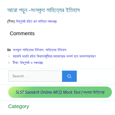
আরো পড়ুন -সংস্কৃত সাহিত্যের ইতিহাস
(টীকা)
বিষ্ণুশর্মা রচিত গল্প সাহিত্য পঞ্চতন্ত্র
Comments
Categories
সংস্কৃত সাহিত্যের ইতিহাস
,
সাহিত্যের ইতিহাস
মহাকবি ভারবি রচিত কিরাতার্জুনীয়ম্ মহাকাব্যের বনপর্ব হতে ভাবসম্প্রসারণ
টীকা: বিষ্ণুশর্মা ও পঞ্চতন্ত্র
Search
for:
SLST Sanskrit Online MCQ Mock Test (অধ্যায় ভিত্তিক)
Category