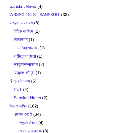
Sanskrit News
(4)
WBSSC / SLST SANSKRIT
(33)
संस्कृत संस्करण
(8)
वैदिक साहित्य
(2)
व्याकरणम्
(1)
सन्धिप्रकरणम्
(1)
श्रीमद्भगवद्गीता
(1)
संस्कृतसम्भाषणम्
(2)
सिद्धान्त कौमुदी
(1)
हिन्दी संस्करण
(5)
NET
(4)
Sanskrit Notes
(2)
উচ্চ মাধ্যমিক
(102)
একাদশ শ্রেণী
(34)
দশকুমারচরিতম্
(4)
দশাবতারস্তোত্রম্
(8)