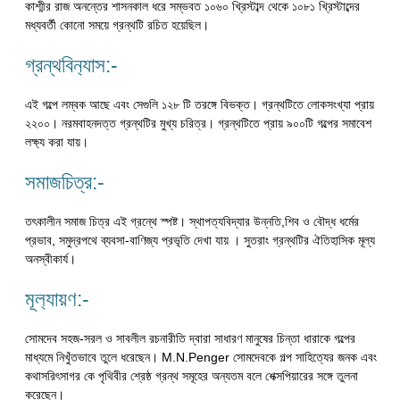
কাশ্মীর রাজ অনন্তের শাসনকাল ধরে সম্ভবত ১০৬০ খ্রিস্টাব্দ থেকে ১০৮১ খ্রিস্টাব্দের
মধ্যবর্তী কোনো সময়ে গ্রন্থটি রচিত হয়েছিল।
গ্রন্থবিন‍্যাস:-
এই গল্পে লম্বক আছে এবং সেগুলি ১২৮ টি তরঙ্গে বিভক্ত। গ্রন্থটিতে লোকসংখ্যা প্রায়
২২০০। নরমবাহনদত্ত গ্রন্থটির মুখ্য চরিত্র। গ্রন্থটিতে প্রায় ৯০০টি গল্পের সমাবেশ
লক্ষ্য করা যায়।
সমাজচিত্র:-
তৎকালীন সমাজ চিত্র এই গ্রন্থে স্পষ্ট। স্থাপত্যবিদ্যার উন্নতি,শিব ও বৌদ্ধ ধর্মের
প্রভাব, সমুদ্রপথে ব্যবসা-বাণিজ্য প্রভৃতি দেখা যায় । সুতরাং গ্রন্থটির ঐতিহাসিক মূল্য
অনস্বীকার্য।
মূল‍্যায়ণ:-
সোমদেব সহজ-সরল ও সাবলীল রচনারীতি দ্বারা সাধারণ মানুষের চিন্তা ধারাকে গল্পের
মাধ্যমে নিখুঁতভাবে তুলে ধরেছেন। M.N.Penger সোমদেবকে গল্প সাহিত্যের জনক এবং
কথাসরিৎসাগর কে পৃথিবীর শ্রেষ্ঠ গ্রন্থ সমূহের অন্যতম বলে শেক্সপিয়ারের সঙ্গে তুলনা
করেছেন।