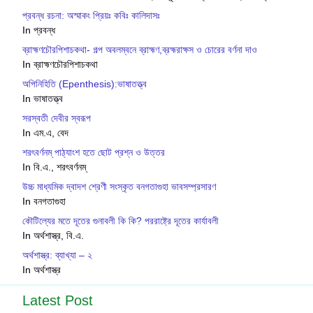
প্রবন্ধ রচনা: অস্মাকং প্রিয়ঃ কবিঃ কালিদাসঃ
In প্রবন্ধ
ব্রাহ্মণচৌরপিশাচকথা- গল্প অবলম্বনে ব্রাহ্মণ,ব্রহ্মরাক্ষস ও চোরের বর্ণনা দাও
In ব্রাহ্মণচৌরপিশাচকথা
অপিনিহিতি (Epenthesis):ভাষাতত্ত্ব
In ভাষাতত্ত্ব
সরস্বতী দেবীর স্বরূপ
In এম.এ, বেদ
শরৎবর্ণনম্ পাঠ্যাংশ হতে ছোট প্রশ্ন ও উত্তর
In বি.এ., শরৎবর্ণনম্
উচ্চ মাধ্যমিক দ্বাদশ শ্রেণী সংস্কৃত বনগতাগুহা ভাবসম্প্রসারণ
In বনগতাগুহা
কৌটিল্যের মতে দূতের গুনাবলী কি কি? পররাষ্ট্রে দূতের কার্যাবলী
In অর্থশাস্ত্র, বি.এ.
অর্থশাস্ত্র: ব্যাখ্যা – ২
In অর্থশাস্ত্র
Latest Post