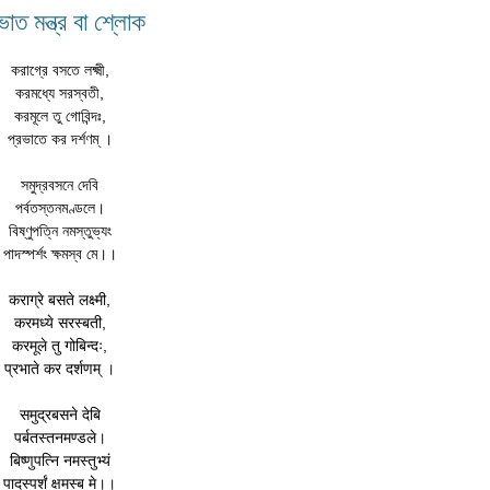
ভাত মন্ত্র বা শ্লোক
করাগ্রে বসতে লক্ষ্মী,
করমধ্যে সরস্বতী,
করমূলে তু গোবিন্দঃ,
প্রভাতে কর দর্শণম্ ।
সমুদ্রবসনে দেবি
পর্বতস্তনমণ্ডলে।
বিষ্ণুপত্নি নমস্তুভ্যং
পাদস্পর্শং ক্ষমস্ব মে।।
कराग्रे बसते लक्ष्मी,
करमध्ये सरस्बती,
करमूले तु गोबिन्दः,
प्रभाते कर दर्शणम् ।
समुद्रबसने देबि
पर्बतस्तनमण्डले।
बिष्णुपत्नि नमस्तुभ्यं
पादस्पर्शं क्षमस्ब मे।।