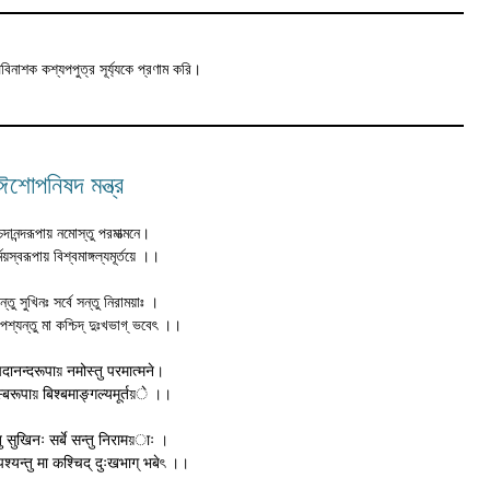
পবিনাশক কশ্যপপুত্র সূৰ্য্যকে প্রণাম করি।
ঈশোপনিষদ মন্ত্র
চিদানন্দরূপায় নমোস্তু পরমাত্মনে।
ময়স্বরূপায় বিশ্বমাঙ্গল্যমূর্তয়ে ।।
ন্তু সুখিনঃ সর্বে সন্তু নিরাময়াঃ ।
ি পশ্যন্তু মা কশ্চিদ্ দুঃখভাগ্ ভবেৎ ।।
दानन्दरूपाয় नमोस्तु परमात्मने।
য়स्बरूपाয় बिश्बमाङ्गल्यमूर्तয়े ।।
्तु सुखिनः सर्बे सन्तु निरामয়ाः ।
 पश्यन्तु मा कश्चिद् दुःखभाग् भबेৎ ।।