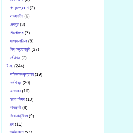
প্রাকৃতপ্রকাশ
(2)
বাক‍্যপদীয়
(6)
মেঘদূত
(3)
শিশুপালবধ
(7)
সাংখ‍্যকারিকা
(8)
সিদ্ধান্তকৌমুদী
(37)
হর্ষচরিত
(7)
বি.এ.
(244)
অভিজ্ঞানশকুন্তলম্
(19)
অর্থশাস্ত্র
(20)
অলংকার
(16)
ঈশোপনিষদ
(10)
কাদম্বরী
(8)
কিরাতার্জুনীয়ম্
(9)
ছন্দ
(11)
তর্কসংগ্রহ
(24)