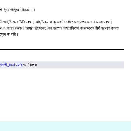
 শান্তিঃ শান্তিঃ শান্তিঃ ।।
ি আহুতি দেন তিনি ব্রহ্ম। আহুতি দ্বারা ব্রহ্মকর্ম সমাধানের প্রাপ্য ফল লাভ হয় ব্রহ্ম।
ক ও পালন করুক। আমরা দুইজনেই যেন পরস্পর সহযোগিতায় কর্ম্মক্ষেত্রে বীর্য প্রকাশ করতে
্বেষ না করি।
্বতী বন্দনা মন্ত্র
<- ক্লিক