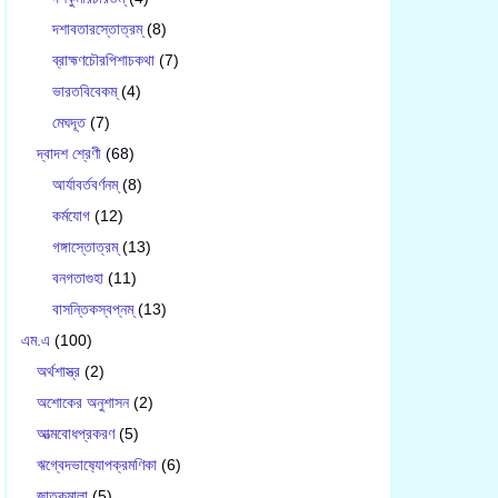
দশাবতারস্তোত্রম্
(8)
ব্রাহ্মণচৌরপিশাচকথা
(7)
ভারতবিবেকম্
(4)
মেঘদূত
(7)
দ্বাদশ শ্রেণী
(68)
আর্যাবর্তবর্ণনম্
(8)
কর্মযোগ
(12)
গঙ্গাস্তোত্রম্
(13)
বনগতাগুহা
(11)
বাসন্তিকস্বপ্নম্
(13)
এম.এ
(100)
অর্থশাস্ত্র
(2)
অশোকের অনুশাসন
(2)
আত্মবোধপ্রকরণ
(5)
ঋগ্বেদভাষ‍্যোপক্রমণিকা
(6)
জাতকমালা
(5)