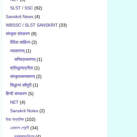
SLST / SSC
(92)
Sanskrit News
(4)
WBSSC / SLST SANSKRIT
(33)
संस्कृत संस्करण
(8)
वैदिक साहित्य
(2)
व्याकरणम्
(1)
सन्धिप्रकरणम्
(1)
श्रीमद्भगवद्गीता
(1)
संस्कृतसम्भाषणम्
(2)
सिद्धान्त कौमुदी
(1)
हिन्दी संस्करण
(5)
NET
(4)
Sanskrit Notes
(2)
উচ্চ মাধ্যমিক
(102)
একাদশ শ্রেণী
(34)
দশকুমারচরিতম্
(4)