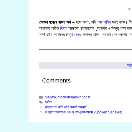
ওঁ
ভোজন মন্ত্রের বাংলা অর্থ
– যজ্ঞে অর্পণ, হবি এবং
অগ্নি
সবই ব্রহ্ম। যিন
আমাদের অধীত
বিদ্যা
আমাদের দুইজনকেই (আচার্য্য ও শিষ্য) রক্ষা করু
সমর্থ হই। আমাদের বিদ্যা
তেজঃ
সম্পন্ন হউক। আমরা যেন পরস্পর বিদ
সরস
Comments
Categories
Mantra
,
modernsanskrit post
Tags
श्लोक
संस्कृत के कवि और उनकी रचनाएँ
সংস্কৃত সম্ভাষণের প্রথম পাঠ-(सम्भाषणम् -Spoken Sanskrit)