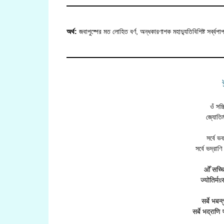
অর্থ:
জবাপুষ্পের মত লোহিত বর্ণ, অন্ধকারণাশক মহাদ্যুতিবিশিষ্ট সৰ্ব্বপা
ওঁ সচ্
জ্যোতির্
সর্বে ভব
সর্বে ভদ্রাণ
ओँ सच्चि
ज्योतिर्म
सर्बे भबन
सर्बे भद्राणि