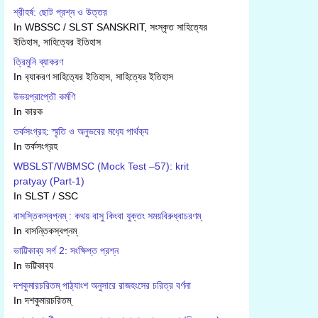
শ্রীহর্ষ: ছোট প্রশ্ন ও উত্তর
In WBSSC / SLST SANSKRIT, সংস্কৃত সাহিত্যের
ইতিহাস, সাহিত্যের ইতিহাস
ত্রিমুনি ব্যাকরণ
In ব‍্যাকরণ সাহিত‍্যের ইতিহাস, সাহিত্যের ইতিহাস
উভয়প্রাপ্তৌ কর্মণি
In কারক
তর্কসংগ্রহ: স্মৃতি ও অনুভবের মধ‍্যে পার্থক‍্য
In তর্কসংগ্রহ
WBSLST/WBMSC (Mock Test –57): krit
pratyay (Part-1)
In SLST / SSC
বাসস্তিকস্বপ্নম্ : কথয় বাসু কিংবা যুক্তং সময়বিরুধ্বাচরণম্
In বাসন্তিকস্বপ্নম্
ভাট্টিকাব্য সর্গ 2: সংক্ষিপ্ত প্রশ্ন
In ভট্টিকাব‍্য
দশকুমারচরিতম্ পাঠ্যাংশ অনুসারে রাজহংসের চরিত্র বর্ণনা
In দশকুমারচরিতম্