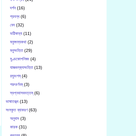
দর্শন
(16)
প্রবন্ধ
(6)
বেদ
(32)
ভট্টিকাব‍্য
(11)
মনুমৎস্যকথা
(2)
মনুসংহিতা
(29)
মুণ্ডকোপনিষদ
(4)
যাজ্ঞবল্ক‍্যসংহিতা
(13)
রঘুবংশম্
(4)
শরৎবর্ণনম্
(3)
স্বপ্নবাসবদত্তম্
(6)
ভাষাতত্ত্ব
(13)
সংস্কৃত ব্যাকরণ
(63)
অনুবাদ
(3)
কারক
(31)
প্রত্যয়
(8)