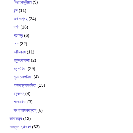
কিরাতার্জুনীয়ম্
(9)
ছন্দ
(11)
তর্কসংগ্রহ
(24)
দর্শন
(16)
প্রবন্ধ
(6)
বেদ
(32)
ভট্টিকাব‍্য
(11)
মনুমৎস্যকথা
(2)
মনুসংহিতা
(29)
মুণ্ডকোপনিষদ
(4)
যাজ্ঞবল্ক‍্যসংহিতা
(13)
রঘুবংশম্
(4)
শরৎবর্ণনম্
(3)
স্বপ্নবাসবদত্তম্
(6)
ভাষাতত্ত্ব
(13)
সংস্কৃত ব্যাকরণ
(63)