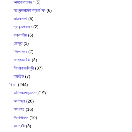
আত্মবোধপ্রকরণ
(5)
ঋগ্বেদভাষ‍্যোপক্রমণিকা
(6)
জাতকমালা
(5)
প্রাকৃতপ্রকাশ
(2)
বাক‍্যপদীয়
(6)
মেঘদূত
(3)
শিশুপালবধ
(7)
সাংখ‍্যকারিকা
(8)
সিদ্ধান্তকৌমুদী
(37)
হর্ষচরিত
(7)
বি.এ.
(244)
অভিজ্ঞানশকুন্তলম্
(19)
অর্থশাস্ত্র
(20)
অলংকার
(16)
ঈশোপনিষদ
(10)
কাদম্বরী
(8)