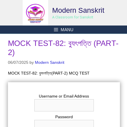
Skip
Modern Sanskrit
to
content
A Classroom for Sanskrit
MANU
MOCK TEST-82: ব‍্যুৎপত্তি (PART-
2)
06/07/2025
by
Modern Sanskrit
MOCK TEST-82: ব‍্যুৎপত্তি(PART-2) MCQ TEST
Username or Email Address
Password