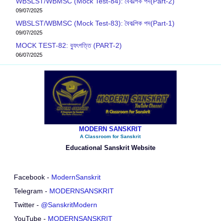
WBSLST/WBMSC (Mock Test-84): বৈকল্পিক পদ(Part-2)
09/07/2025
WBSLST/WBMSC (Mock Test-83): বৈকল্পিক পদ(Part-1)
09/07/2025
MOCK TEST-82: ব‍্যুৎপত্তি (PART-2)
06/07/2025
MODERN SANSKRIT
A Classroom for Sanskrit
Educational Sanskrit Website
Facebook -
ModernSanskrit
Telegram -
MODERNSANSKRIT
Twitter -
@SanskritModern
YouTube -
MODERNSANSKRIT