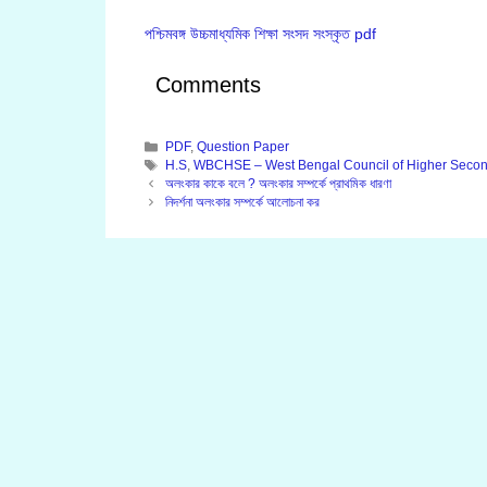
পশ্চিমবঙ্গ উচ্চমাধ্যমিক শিক্ষা সংসদ সংস্কৃত pdf
Comments
Categories
PDF
,
Question Paper
Tags
H.S
,
WBCHSE – West Bengal Council of Higher Secon
অলংকার কাকে বলে ? অলংকার সম্পর্কে প্রাথমিক ধারণা
নিদর্শনা অলংকার সম্পর্কে আলোচনা কর