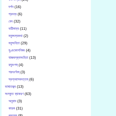
দর্শন
(16)
প্রবন্ধ
(6)
বেদ
(32)
ভট্টিকাব‍্য
(11)
মনুমৎস্যকথা
(2)
মনুসংহিতা
(29)
মুণ্ডকোপনিষদ
(4)
যাজ্ঞবল্ক‍্যসংহিতা
(13)
রঘুবংশম্
(4)
শরৎবর্ণনম্
(3)
স্বপ্নবাসবদত্তম্
(6)
ভাষাতত্ত্ব
(13)
সংস্কৃত ব্যাকরণ
(63)
অনুবাদ
(3)
কারক
(31)
প্রত্যয়
(8)