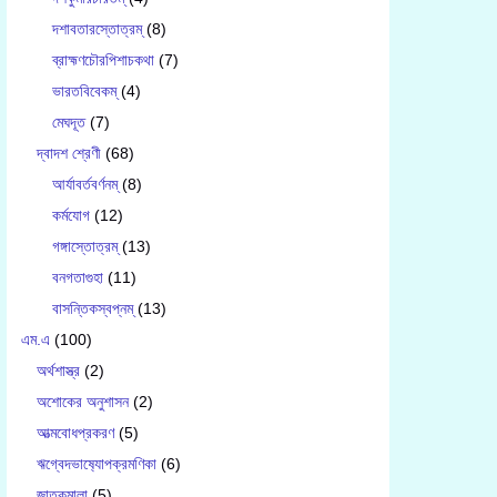
দশাবতারস্তোত্রম্
(8)
ব্রাহ্মণচৌরপিশাচকথা
(7)
ভারতবিবেকম্
(4)
মেঘদূত
(7)
দ্বাদশ শ্রেণী
(68)
আর্যাবর্তবর্ণনম্
(8)
কর্মযোগ
(12)
গঙ্গাস্তোত্রম্
(13)
বনগতাগুহা
(11)
বাসন্তিকস্বপ্নম্
(13)
এম.এ
(100)
অর্থশাস্ত্র
(2)
অশোকের অনুশাসন
(2)
আত্মবোধপ্রকরণ
(5)
ঋগ্বেদভাষ‍্যোপক্রমণিকা
(6)
জাতকমালা
(5)