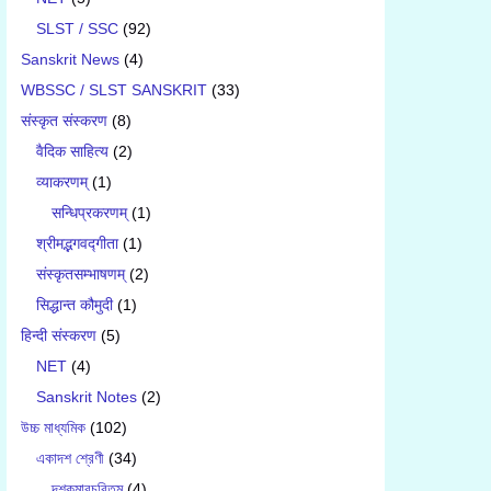
SLST / SSC
(92)
Sanskrit News
(4)
WBSSC / SLST SANSKRIT
(33)
संस्कृत संस्करण
(8)
वैदिक साहित्य
(2)
व्याकरणम्
(1)
सन्धिप्रकरणम्
(1)
श्रीमद्भगवद्गीता
(1)
संस्कृतसम्भाषणम्
(2)
सिद्धान्त कौमुदी
(1)
हिन्दी संस्करण
(5)
NET
(4)
Sanskrit Notes
(2)
উচ্চ মাধ্যমিক
(102)
একাদশ শ্রেণী
(34)
দশকুমারচরিতম্
(4)