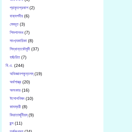
প্রাকৃতপ্রকাশ
(2)
বাক‍্যপদীয়
(6)
মেঘদূত
(3)
শিশুপালবধ
(7)
সাংখ‍্যকারিকা
(8)
সিদ্ধান্তকৌমুদী
(37)
হর্ষচরিত
(7)
বি.এ.
(244)
অভিজ্ঞানশকুন্তলম্
(19)
অর্থশাস্ত্র
(20)
অলংকার
(16)
ঈশোপনিষদ
(10)
কাদম্বরী
(8)
কিরাতার্জুনীয়ম্
(9)
ছন্দ
(11)
তর্কসংগ্রহ
(24)