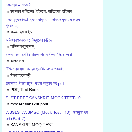
মহাভাষ‍্য – পতঞ্জলি
In ব‍্যাকরণ সাহিত‍্যের ইতিহাস, সাহিত্যের ইতিহাস
যাজ্ঞবল্ক‍্যসংহিতা: ব‍্যবহারাধ‍্যায় – সাধারন ব‍্যবহার মাতৃকা
প্রকরণম্…
In যাজ্ঞবল্ক‍্যসংহিতা
অভিজ্ঞানশকুন্তলম্: বিদূষকের চরিত্র
In অভিজ্ঞানশকুন্তলম্
বনগতা গুহা গল্পটির নামকরণের সার্থকতা বিচার করো
In বনগতাগুহা
দীক্ষিত ব‍্যাখ‍্যা: প্রত‍্যাহারেষ্বিতাং ন গ্রহণম্
In সিদ্ধান্তকৌমুদী
জয়দেবের গীতগোবিন্দ- বাংলা অনুবাদ সহ pdf
In PDF, Text Book
SLST FREE SANSKRIT MOCK TEST-10
In modernsanskrit post
WBSLST/WBMSC (Mock Test –48): সংস্কৃত শব্দ
রূপ (Part-7)
In SANSKRIT MCQ TEST