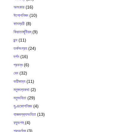
অলংকার
(16)
ঈশোপনিষদ
(10)
কাদম্বরী
(8)
কিরাতার্জুনীয়ম্
(9)
ছন্দ
(11)
তর্কসংগ্রহ
(24)
দর্শন
(16)
প্রবন্ধ
(6)
বেদ
(32)
ভট্টিকাব‍্য
(11)
মনুমৎস্যকথা
(2)
মনুসংহিতা
(29)
মুণ্ডকোপনিষদ
(4)
যাজ্ঞবল্ক‍্যসংহিতা
(13)
রঘুবংশম্
(4)
শরৎবর্ণনম্
(3)