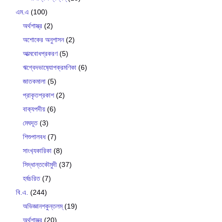
এম.এ
(100)
অর্থশাস্ত্র
(2)
অশোকের অনুশাসন
(2)
আত্মবোধপ্রকরণ
(5)
ঋগ্বেদভাষ‍্যোপক্রমণিকা
(6)
জাতকমালা
(5)
প্রাকৃতপ্রকাশ
(2)
বাক‍্যপদীয়
(6)
মেঘদূত
(3)
শিশুপালবধ
(7)
সাংখ‍্যকারিকা
(8)
সিদ্ধান্তকৌমুদী
(37)
হর্ষচরিত
(7)
বি.এ.
(244)
অভিজ্ঞানশকুন্তলম্
(19)
অর্থশাস্ত্র
(20)