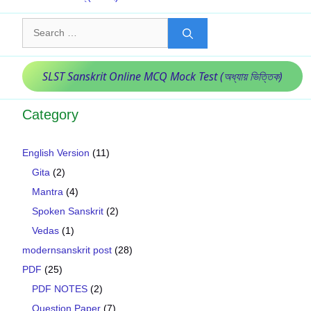
Search
for:
SLST Sanskrit Online MCQ Mock Test (অধ্যায় ভিত্তিক)
Category
English Version
(11)
Gita
(2)
Mantra
(4)
Spoken Sanskrit
(2)
Vedas
(1)
modernsanskrit post
(28)
PDF
(25)
PDF NOTES
(2)
Question Paper
(7)