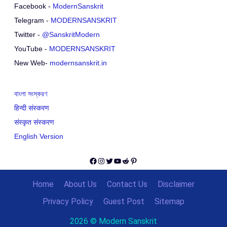
Facebook -
ModernSanskrit
Telegram -
MODERNSANSKRIT
Twitter -
@SanskritModern
YouTube -
MODERNSANSKRIT
New Web-
modernsanskrit.in
বাংলা সংস্করণ
हिन्दी संस्करण
संस्कृत संस्करण
English Version
Facebook
Instagram
Twitter
YouTube
Reddit
Pinterest
Home
About Us
Contact Us
Disclaimer
Privacy Policy
Guest Post
Sitemap
2026 © Modern Sanskrit