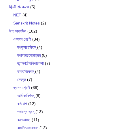
हिन्दी संस्करण
(5)
NET
(4)
Sanskrit Notes
(2)
উচ্চ মাধ্যমিক
(102)
একাদশ শ্রেণী
(34)
দশকুমারচরিতম্
(4)
দশাবতারস্তোত্রম্
(8)
ব্রাহ্মণচৌরপিশাচকথা
(7)
ভারতবিবেকম্
(4)
মেঘদূত
(7)
দ্বাদশ শ্রেণী
(68)
আর্যাবর্তবর্ণনম্
(8)
কর্মযোগ
(12)
গঙ্গাস্তোত্রম্
(13)
বনগতাগুহা
(11)
বাসন্তিকস্বপ্নম্
(13)