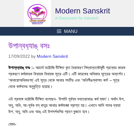
Skip
Modern Sanskrit
to
content
A Classroom for Sanskrit
MANU
উপান্বধ‍্যাঙ্ বসঃ
17/09/2022
by
Modern Sanskrit
উপান্বধ‍্যাঙ্ বসঃ :-
আচার্য ভট্টোজি দীক্ষিত কৃত বৈয়াকরণ সিদ্ধান্তকৌমুদী গ্রন্থের কারক
প্রকরণে কর্মকারক বিধায়ক বিধায়ক সূত্র এটি। এটি কারকের অধিকার সূত্রের অন্তর্গত।
‘আধারোঅধিকরণম্’ এই সূত্র থেকে আধার পদটির এবং ‘অধিশীঙস্থাসাং কর্ম’ – সূত্র
থেকে কর্মপদের অনুবৃত্তি হয়েছে।
এই প্রসঙ্গে ভট্টোজি দীক্ষিত বলেছেন- ‘উপাদি পূর্বস‍্য বসতেরাধারঃ কর্ম স‍্যাৎ’। অর্থাৎ উপ,
অনু, অধি, আ-পূর্বক বস্ ধাতুর আধার কর্মসংজ্ঞা প্রাপ্ত হয়। এখানে আদি পদের দ্বারা
উপ, অনু, অধি এবং আঙ্ এই উপসর্গগুলির গ্রহণ বুজতে হবে।
যেমন-