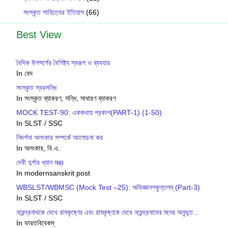
সংস্কৃত সাহিত্যের ইতিহাস
(66)
Best View
বৈদিক উপসর্গের বৈশিষ্ট‍্য স্বরূপ ও ব্যবহার
In বেদ
সংস্কৃত স্বরসন্ধি
In সংস্কৃত ব্যাকরণ, সন্ধি, সাধারণ ব্যাকরণ
MOCK TEST-90: এককথায় প্রকাশ(PART-1) (1-50)
In SLST / SSC
নিদর্শনা অলংকার সম্পর্কে আলোচনা কর
In অলংকার, বি.এ.
দেবী দুর্গার ধ্যান মন্ত্র
In modernsanskrit post
WBSLST/WBMSC (Mock Test –25): অভিজ্ঞানশকুন্তলম্ (Part-3)
In SLST / SSC
নরেন্দ্রনাথকে দেখে রামকৃষ্ণের এবং রামকৃষ্ণকে দেখে নরেন্দ্রনাথের মনের অনুভূত…
In ভারতবিবেকম্