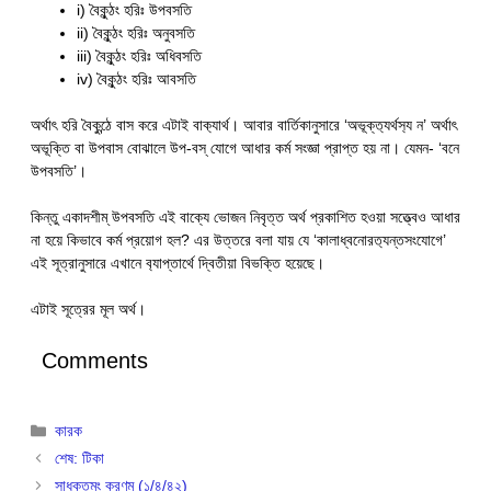
i) বৈকুন্ঠং হরিঃ উপবসতি
ii) বৈকুন্ঠং হরিঃ অনুবসতি
iii) বৈকুন্ঠং হরিঃ অধিবসতি
iv) বৈকুন্ঠং হরিঃ আবসতি
অর্থাৎ হরি বৈকুন্ঠে বাস করে এটাই বাক‍্যার্থ। আবার বার্তিকানুসারে ‘অভূক্ত‍্যর্থস‍্য ন’ অর্থাৎ
অভূক্তি বা উপবাস বোঝালে উপ-বস্ যোগে আধার কর্ম সংজ্ঞা প্রাপ্ত হয় না। যেমন- ‘বনে
উপবসতি’।
কিন্তু একাদশীম্ উপবসতি এই বাক্যে ভোজন নিবৃত্ত অর্থ প্রকাশিত হওয়া সত্ত্বেও আধার
না হয়ে কিভাবে কর্ম প্রয়োগ হল? এর উত্তরে বলা যায় যে ‘কালাধ্বনোরত‍্যন্তসংযোগে’
এই সূত্রানুসারে এখানে ব‍্যাপ্তার্থে দ্বিতীয়া বিভক্তি হয়েছে।
এটাই সূত্রের মূল অর্থ।
Comments
Categories
কারক
শেষ: টিকা
সাধকতমং করণম্ (১/৪/৪২)