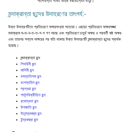
শাপেনাস্তং গমিত মহিমা বর্ষভোগ‍্যেন ভর্তুঃ।”
মন্দাক্রান্তা ছন্দের উদাহরণের তাৎপর্য:-
উক্ত উদাহরণটিতে প্রতিচরণে অক্ষরসংখ‍্যা সতেরো। এছাড়া প্রতিচরনে অক্ষরসজ্জা
যথাক্রমে ম-ভ-ন-ত-ত-গ-গ গণ আছে এবং প্রতিচরণে চতুর্থ অক্ষর ও পরবর্তী ষষ্ঠ অক্ষর
এবং তারপর সপ্তম অক্ষরের পর যতি থাকায় উক্ত উদাহরণটি মন্দাক্রান্তা ছন্দের স্বার্থক
হয়েছে।
মন্দাক্রান্তা ছন্দ
শিখরিনী ছন্দ
মালিনী ছন্দ
বসন্ততিলক ছন্দ
বংশস্থবিল ছন্দ
স্রগ্ধরা ছন্দ
শার্দূলবিক্রীড়িত ছন্দ
রথোদ্ধতা ছন্দ
উপজাতি ছন্দ
উপেন্দ্রবজ্রা ছন্দ
ইন্দ্রবজ্রা ছন্দ