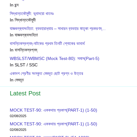
In ছন্দ
সিদ্ধান্তকৌমুদী: ভূবাদয়ো ধাতবঃ
In সিদ্ধান্তকৌমুদী
যাজ্ঞবল্ক‍্যসংহিতা: ব‍্যবহারাধ‍্যায় – সাধারন ব‍্যবহার মাতৃকা প্রকরণম্…
In যাজ্ঞবল্ক‍্যসংহিতা
বাসন্তিকস্বপ্নম্-নাটকের প্রথম তিনটি শ্লোকের ভাবার্থ
In বাসন্তিকস্বপ্নম্
WBSLST/WBMSC (Mock Test-80): সমাস(Part-5)
In SLST / SSC
একাদশ শ্রেণীর সংস্কৃত মেঘদূত ছোট প্রশ্ন ও উত্তর
In মেঘদূত
Latest Post
MOCK TEST-90: এককথায় প্রকাশ(PART-1) (1-50)
02/08/2025
MOCK TEST-90: এককথায় প্রকাশ(PART-1) (1-50)
02/08/2025