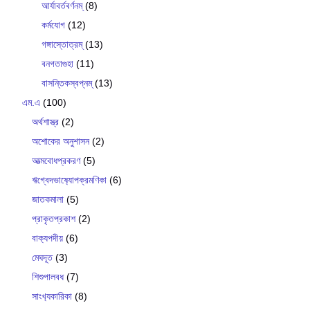
আর্যাবর্তবর্ণনম্
(8)
কর্মযোগ
(12)
গঙ্গাস্তোত্রম্
(13)
বনগতাগুহা
(11)
বাসন্তিকস্বপ্নম্
(13)
এম.এ
(100)
অর্থশাস্ত্র
(2)
অশোকের অনুশাসন
(2)
আত্মবোধপ্রকরণ
(5)
ঋগ্বেদভাষ‍্যোপক্রমণিকা
(6)
জাতকমালা
(5)
প্রাকৃতপ্রকাশ
(2)
বাক‍্যপদীয়
(6)
মেঘদূত
(3)
শিশুপালবধ
(7)
সাংখ‍্যকারিকা
(8)