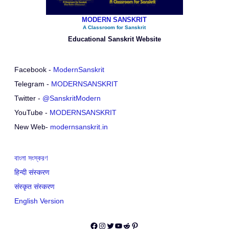
MODERN SANSKRIT
A Classroom for Sanskrit
Educational Sanskrit Website
Facebook -
ModernSanskrit
Telegram -
MODERNSANSKRIT
Twitter -
@SanskritModern
YouTube -
MODERNSANSKRIT
New Web-
modernsanskrit.in
বাংলা সংস্করণ
हिन्दी संस्करण
संस्कृत संस्करण
English Version
Facebook
Instagram
Twitter
YouTube
Reddit
Pinterest