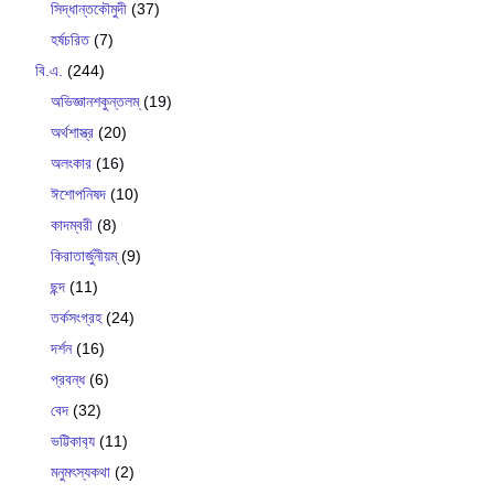
সিদ্ধান্তকৌমুদী
(37)
হর্ষচরিত
(7)
বি.এ.
(244)
অভিজ্ঞানশকুন্তলম্
(19)
অর্থশাস্ত্র
(20)
অলংকার
(16)
ঈশোপনিষদ
(10)
কাদম্বরী
(8)
কিরাতার্জুনীয়ম্
(9)
ছন্দ
(11)
তর্কসংগ্রহ
(24)
দর্শন
(16)
প্রবন্ধ
(6)
বেদ
(32)
ভট্টিকাব‍্য
(11)
মনুমৎস্যকথা
(2)