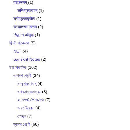
व्याकरणम्
(1)
सन्धिप्रकरणम्
(1)
श्रीमद्भगवद्गीता
(1)
संस्कृतसम्भाषणम्
(2)
सिद्धान्त कौमुदी
(1)
हिन्दी संस्करण
(5)
NET
(4)
Sanskrit Notes
(2)
উচ্চ মাধ্যমিক
(102)
একাদশ শ্রেণী
(34)
দশকুমারচরিতম্
(4)
দশাবতারস্তোত্রম্
(8)
ব্রাহ্মণচৌরপিশাচকথা
(7)
ভারতবিবেকম্
(4)
মেঘদূত
(7)
দ্বাদশ শ্রেণী
(68)