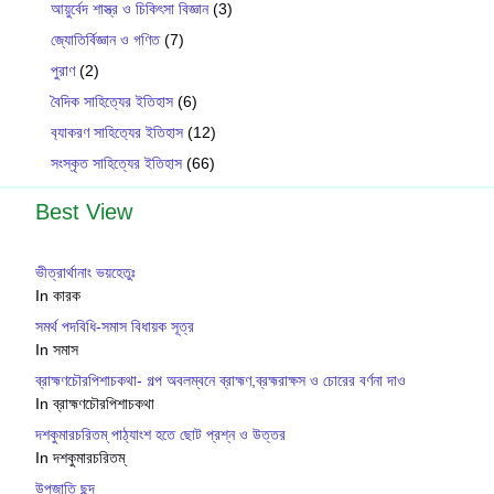
আয়ুর্বেদ শাস্ত্র ও চিকিৎসা বিজ্ঞান
(3)
জ্যোতির্বিজ্ঞান ও গণিত
(7)
পুরাণ
(2)
বৈদিক সাহিত্যের ইতিহাস
(6)
ব‍্যাকরণ সাহিত‍্যের ইতিহাস
(12)
সংস্কৃত সাহিত্যের ইতিহাস
(66)
Best View
ভীত্রার্থানাং ভয়হেতুঃ
In কারক
সমর্থ পদবিধি-সমাস বিধায়ক সূত্র
In সমাস
ব্রাহ্মণচৌরপিশাচকথা- গল্প অবলম্বনে ব্রাহ্মণ,ব্রহ্মরাক্ষস ও চোরের বর্ণনা দাও
In ব্রাহ্মণচৌরপিশাচকথা
দশকুমারচরিতম্ পাঠ্যাংশ হতে ছোট প্রশ্ন ও উত্তর
In দশকুমারচরিতম্
উপজাতি ছন্দ