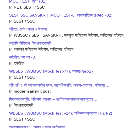
MCQ TEST: পুরাণ (01)
In NET, SLST / SSC
SLST SSC SANSKRIT MCQ TEST-8: কাব্যসাহিত্য (PART-02)
In SLST / SSC
শ্রীহর্ষ: ছোট প্রশ্ন ও উত্তর
In WBSSC / SLST SANSKRIT, সংস্কৃত সাহিত্যের ইতিহাস, সাহিত্যের ইতিহাস
ভট্টোজি দীক্ষিতের সিদ্ধান্তকৌমুদী
In ব‍্যাকরণ সাহিত‍্যের ইতিহাস, সাহিত্যের ইতিহাস
হর্ষচরিত: ব্যাখ্যা -3
In হর্ষচরিত
WBSLST/WBMSC (Mock Test-77): সমাস(Part-2)
In SLST / SSC
শ্রী শ্রী চণ্ডী মহাসরস্বতীর ধ্যান; নারায়ণীস্তুতি; অর্গলা-স্তোত্র; মহিষাসুর…
In modernsanskrit post
সিদ্ধান্তক‍ৌমুদী: পরিভাষা ব‍্যাখ‍্যা – পরনিত‍্যান্তরঙ্গাপবাদানামুত্তর…
In সিদ্ধান্তকৌমুদী
WBSLST/WBMSC (Mock Test –24): অভিজ্ঞানশকুন্তলম্ (Part-2)
In SLST / SSC
আত্মবোধপ্রকারণ : আত্মার একত্ব প্রতিপাদন