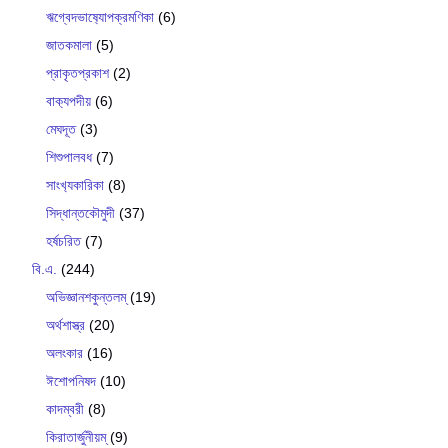
ঋগ্বেদভাষ‍্যোপক্রমণিকা
(6)
জাতকমালা
(5)
প্রাকৃতপ্রকাশ
(2)
বাক‍্যপদীয়
(6)
মেঘদূত
(3)
শিশুপালবধ
(7)
সাংখ‍্যকারিকা
(8)
সিদ্ধান্তকৌমুদী
(37)
হর্ষচরিত
(7)
বি.এ.
(244)
অভিজ্ঞানশকুন্তলম্
(19)
অর্থশাস্ত্র
(20)
অলংকার
(16)
ঈশোপনিষদ
(10)
কাদম্বরী
(8)
কিরাতার্জুনীয়ম্
(9)