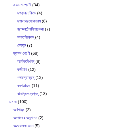
একাদশ শ্রেণী
(34)
দশকুমারচরিতম্
(4)
দশাবতারস্তোত্রম্
(8)
ব্রাহ্মণচৌরপিশাচকথা
(7)
ভারতবিবেকম্
(4)
মেঘদূত
(7)
দ্বাদশ শ্রেণী
(68)
আর্যাবর্তবর্ণনম্
(8)
কর্মযোগ
(12)
গঙ্গাস্তোত্রম্
(13)
বনগতাগুহা
(11)
বাসন্তিকস্বপ্নম্
(13)
এম.এ
(100)
অর্থশাস্ত্র
(2)
অশোকের অনুশাসন
(2)
আত্মবোধপ্রকরণ
(5)