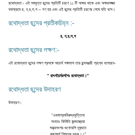
রথোদ্ধতা:- এই সমবৃত্ত ছন্দের প্রতিটি চরণে ১১ টি অক্ষর থাকে এবং অক্ষরসজ্জা
যথাক্রমে র, ন,র,ল,গ – গণ হয় এবং এই ছন্দের প্রতিটি চরণের শেষে যতি বসে।
রথোদ্ধতা ছন্দের প্রতীকচিহ্ন :-
র, ন,র,ল,গ
রথোদ্ধতা ছন্দের লক্ষণ:-
এই রথোদ্ধতা ছন্দের লক্ষণ প্রসঙ্গে আচার্য গঙ্গাদাস তার ছন্দমঞ্জরী গ্রন্থে বলেছেন-
” রাৎপরৈর্নরলগৈঃ রথোদ্ধতা।”
রথোদ্ধতা ছন্দের উদাহরণ
উদাহরণ:-
“এবমাশ্রমবিরুদ্ধবৃত্তিনা
সংযতঃ কিমিতি জন্মতস্ত্বয়া
সত্ত্বসংশয় গুণোঅপি দূষ‍্যতে
কৃষ্ণসর্প শিশুনেব চন্দনঃ।।”