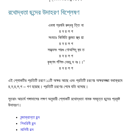
রথোদ্ধতা ছন্দের উদাহরণ বিশ্লেষণ
এবমা শ্রমবি রুদ্ধবৃ ত্তি না
র ন র ল গ
সংযতঃ কিমিতি জন্মত স্ত্ব য়া
র ন র ল গ
সত্ত্বসং শয়গু ণোঅপিদূ ষ‍্য ত
র ন র ল গ
কৃষ্ণস র্পশিশু নেবচ ন্দ নঃ।।”
র ন র ল গ
এই শ্লোকটির প্রতিটি চরণে ১১টি অক্ষর আছে এবং প্রতিটি চরণের অক্ষরসজ্জা যথাক্রমে
র,ন,র,ল,গ – গণ হয়েছে। প্রতিটি চরণের শেষে যতি বসেছে।
সুতরাং আচার্য গঙ্গাদাসের লক্ষণ অনুযায়ী শ্লোকটি রথোদ্ধতা নামক সমবৃত্ত ছন্দের প্রকৃষ্ট
উদাহরণ।
মন্দাক্রান্তা ছন্দ
শিখরিনী ছন্দ
মালিনী ছন্দ