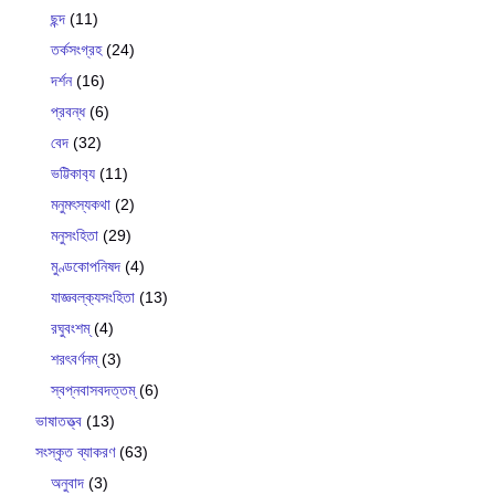
ছন্দ
(11)
তর্কসংগ্রহ
(24)
দর্শন
(16)
প্রবন্ধ
(6)
বেদ
(32)
ভট্টিকাব‍্য
(11)
মনুমৎস্যকথা
(2)
মনুসংহিতা
(29)
মুণ্ডকোপনিষদ
(4)
যাজ্ঞবল্ক‍্যসংহিতা
(13)
রঘুবংশম্
(4)
শরৎবর্ণনম্
(3)
স্বপ্নবাসবদত্তম্
(6)
ভাষাতত্ত্ব
(13)
সংস্কৃত ব্যাকরণ
(63)
অনুবাদ
(3)