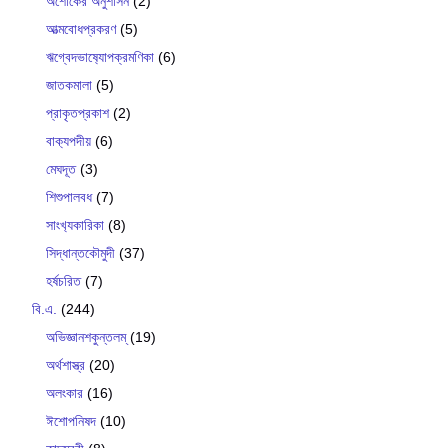
অশোকের অনুশাসন
(2)
আত্মবোধপ্রকরণ
(5)
ঋগ্বেদভাষ‍্যোপক্রমণিকা
(6)
জাতকমালা
(5)
প্রাকৃতপ্রকাশ
(2)
বাক‍্যপদীয়
(6)
মেঘদূত
(3)
শিশুপালবধ
(7)
সাংখ‍্যকারিকা
(8)
সিদ্ধান্তকৌমুদী
(37)
হর্ষচরিত
(7)
বি.এ.
(244)
অভিজ্ঞানশকুন্তলম্
(19)
অর্থশাস্ত্র
(20)
অলংকার
(16)
ঈশোপনিষদ
(10)