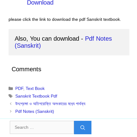
Download
please click the link to download the pdf Sanskrit textbook.
Also, You can download - 
Pdf Notes 
(Sanskrit)
Comments
Categories
PDF
,
Text Book
Tags
Sanskrit Textbook Pdf
উৎপ্রেক্ষা ও অতিশয়োক্তি অলংকারের মধ‍্যে পার্থক্য
Pdf Notes (Sanskrit)
Search
for: