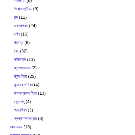
কাদম্বরী
(8)
কিরাতার্জুনীয়ম্
(9)
ছন্দ
(11)
তর্কসংগ্রহ
(24)
দর্শন
(16)
প্রবন্ধ
(6)
বেদ
(32)
ভট্টিকাব‍্য
(11)
মনুমৎস্যকথা
(2)
মনুসংহিতা
(29)
মুণ্ডকোপনিষদ
(4)
যাজ্ঞবল্ক‍্যসংহিতা
(13)
রঘুবংশম্
(4)
শরৎবর্ণনম্
(3)
স্বপ্নবাসবদত্তম্
(6)
ভাষাতত্ত্ব
(13)