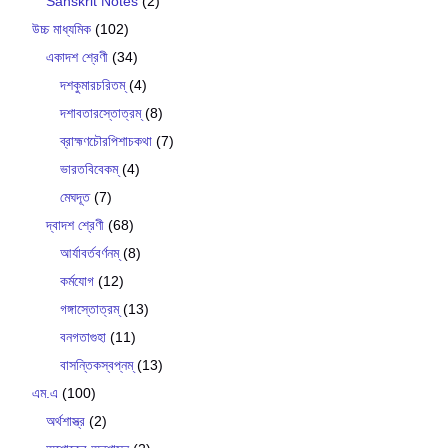
Sanskrit Notes
(2)
উচ্চ মাধ্যমিক
(102)
একাদশ শ্রেণী
(34)
দশকুমারচরিতম্
(4)
দশাবতারস্তোত্রম্
(8)
ব্রাহ্মণচৌরপিশাচকথা
(7)
ভারতবিবেকম্
(4)
মেঘদূত
(7)
দ্বাদশ শ্রেণী
(68)
আর্যাবর্তবর্ণনম্
(8)
কর্মযোগ
(12)
গঙ্গাস্তোত্রম্
(13)
বনগতাগুহা
(11)
বাসন্তিকস্বপ্নম্
(13)
এম.এ
(100)
অর্থশাস্ত্র
(2)