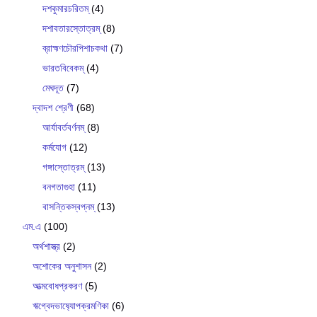
দশকুমারচরিতম্
(4)
দশাবতারস্তোত্রম্
(8)
ব্রাহ্মণচৌরপিশাচকথা
(7)
ভারতবিবেকম্
(4)
মেঘদূত
(7)
দ্বাদশ শ্রেণী
(68)
আর্যাবর্তবর্ণনম্
(8)
কর্মযোগ
(12)
গঙ্গাস্তোত্রম্
(13)
বনগতাগুহা
(11)
বাসন্তিকস্বপ্নম্
(13)
এম.এ
(100)
অর্থশাস্ত্র
(2)
অশোকের অনুশাসন
(2)
আত্মবোধপ্রকরণ
(5)
ঋগ্বেদভাষ‍্যোপক্রমণিকা
(6)