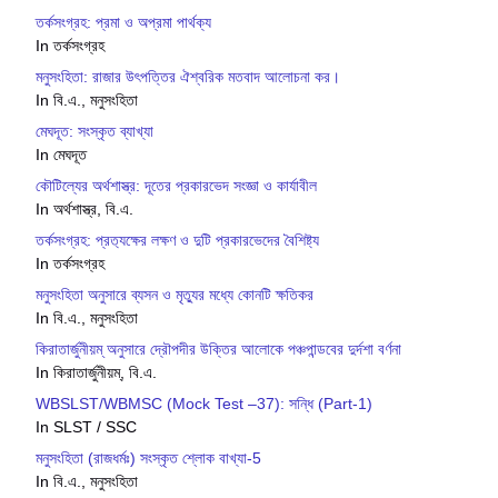
তর্কসংগ্রহ: প্রমা ও অপ্রমা পার্থক্য
In তর্কসংগ্রহ
মনুসংহিতা: রাজার উৎপত্তির ঐশ্বরিক মতবাদ আলোচনা কর।
In বি.এ., মনুসংহিতা
মেঘদূত: সংস্কৃত ব্যাখ্যা
In মেঘদূত
কৌটিল্যের অর্থশাস্ত্র: দূতের প্রকারভেদ সংজ্ঞা ও কার্যাবীল
In অর্থশাস্ত্র, বি.এ.
তর্কসংগ্রহ: প্রত‍্যক্ষের লক্ষণ ও দুটি প্রকারভেদের বৈশিষ্ট‍্য
In তর্কসংগ্রহ
মনুসংহিতা অনুসারে ব্যসন ও মৃত্যুর মধ্যে কোনটি ক্ষতিকর
In বি.এ., মনুসংহিতা
কিরাতার্জুনীয়ম্ অনুসারে দ্রৌপদীর উক্তির আলোকে পঞ্চপান্ডবের দুর্দশা বর্ণনা
In কিরাতার্জুনীয়ম্, বি.এ.
WBSLST/WBMSC (Mock Test –37): সন্ধি (Part-1)
In SLST / SSC
মনুসংহিতা (রাজধর্মঃ) সংস্কৃত শ্লোক বাখ্যা-5
In বি.এ., মনুসংহিতা