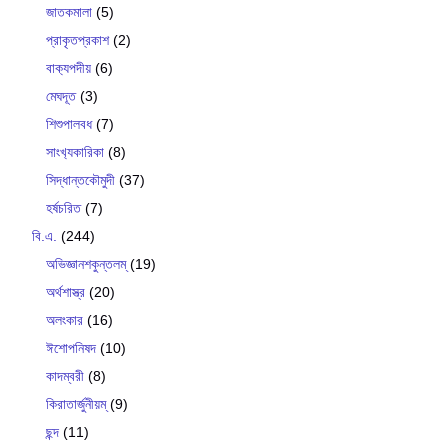
জাতকমালা
(5)
প্রাকৃতপ্রকাশ
(2)
বাক‍্যপদীয়
(6)
মেঘদূত
(3)
শিশুপালবধ
(7)
সাংখ‍্যকারিকা
(8)
সিদ্ধান্তকৌমুদী
(37)
হর্ষচরিত
(7)
বি.এ.
(244)
অভিজ্ঞানশকুন্তলম্
(19)
অর্থশাস্ত্র
(20)
অলংকার
(16)
ঈশোপনিষদ
(10)
কাদম্বরী
(8)
কিরাতার্জুনীয়ম্
(9)
ছন্দ
(11)