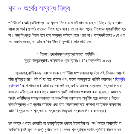
শব্দ ও অর্থের সম্বন্ধ নিত‍্য
পাণিনী তাঁর অষ্টাধ‍্যায়ীগ্রন্থ -এ শব্দকে নিত্য বলে স্বীকার করেছেন। নিত‍্য শব্দের দ্বারা
বাচ‍্য যে অর্থ (শব্দার্থ) তাকেও নিত‍্য হতে হবে। তা না হলে শব্দের নিত‍্যত্ব সুপ্রতিষ্ঠিত হবে
না। সম্বন্ধিদ্বয় নিত‍্য হলে তার সম্বন্ধ অনিত‍্য হতে পারে না। বাক্যপদীয়কারও যে এই
মত সমর্থন করেন, তা তাঁর কারিকাটিতেই সুস্পষ্ট। কারিকাটি হল-
” নিত‍্যাঃ শব্দার্থসম্বন্ধস্তত্রাম্নাতা মহষিভিঃ।
সূত্রাণামনুতস্ত্রাণাং ভাষ‍্যানাঞ্চ প্রণেতৃভিঃ।।” (বাক‍্যপদীয় ১/২৩)
সূত্রকার,বার্তিককার এবং ভাষ‍্যকার পাণিনীয় সম্প্রদায়ের মূর্দ্ধণ‍্য এই তিনজন আচার্য
যাঁরা মুনিত্রয় রূপে পরিগণিত হয়ে থাকেন এবং যাদের নামানুসারে পাণিনী ব‍্যাকরণ ‘
ত্রিমুণি
ব‍্যাকরণ
‘ রূপে পরিচিত। তারা যে সকলেই শব্দ,অর্থ ও তাদের সম্বন্ধের নিত‍্যতা বিষয়ে
একমত- এটা সূচনা করার জন‍্য আম্নাত শব্দটি কারিকায় প্রয়োগ করা হয়েছে। আম্নাত
অর্থাৎ অবিচ্ছিন্ন সম্প্রদায়ক্রমে যা গুরু-শিষ‍্য পরম্পরায় অনুশিষ্ট হয়ে আসছে। সিদ্ধে
শব্দার্থসম্বন্ধে-এই প্রথম বার্তিকে এবং তার আলোচনাবসরে পস্পশা আহ্নিকে ভাষ‍্যকার
অতি বিস্তৃত ভাবে শব্দ,অর্থ ও সম্বন্ধের নিত‍্যতা সম্বন্ধে বিচার করেছেন।
শব্দ বলতে এখানে শব্দজাতি বা শব্দাকৃতি(ঘট শব্দত্ব ইত‍‍্যাদিরূপ) অর্থ বলতে অর্থাকৃতি বা
অর্থজাতি (ঘট-ত্বা দি রূপ) বুঝতে হবে। কেননা শব্দ ব্যক্তি অর্থাৎ প্রতিটি উচ্চমান শব্দ