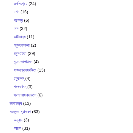
তর্কসংগ্রহ
(24)
দর্শন
(16)
প্রবন্ধ
(6)
বেদ
(32)
ভট্টিকাব‍্য
(11)
মনুমৎস্যকথা
(2)
মনুসংহিতা
(29)
মুণ্ডকোপনিষদ
(4)
যাজ্ঞবল্ক‍্যসংহিতা
(13)
রঘুবংশম্
(4)
শরৎবর্ণনম্
(3)
স্বপ্নবাসবদত্তম্
(6)
ভাষাতত্ত্ব
(13)
সংস্কৃত ব্যাকরণ
(63)
অনুবাদ
(3)
কারক
(31)