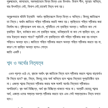
পুরুষভেদে, কালভেদে, অবস্থাভেদে ভিন্ন ভিন্ন এবং উৎপাদ- বিনাশ শীল, সুতরাং অনিত‍্য,
যার উৎপত্তি নেই, বিনাশ নেই,তাকেই নিত‍্য বলা হয়।
অনুরূপভাবে ঘটাদি ইত‍্যাদি অর্থও ব্যক্তিরূপে ভিন্ন ভিন্ন ও অনিত্য। কিন্তু জাতিরূপে
তা নিত্য। অর্থাৎ জাতিতে শক্তি স্বীকার করাই সঙ্গত হয়। ব্যক্তিতে শক্তি স্বীকার করা
নির্দোষ নয়। দৃষ্টান্তরূপ বলা যায় যে, পৃথিবীতে গো ব‍্যাক্তি অনন্ত। অতীতে কত গো
ব‍্যাক্তি ছিল, বর্তমানে কত গো ব‍্যাক্তি আছে, ভবিষ্যতেই বা কত গো ব্যক্তি হবে, কে
তার ইয়ত্তা করতে পারে? প্রতিটি গো ব‍্যাক্তিতে যদি শক্তি স্বীকার করা হয় তাহলে
শক্তিও অনন্ত হবে। জাতিতে শক্তি স্বীকার করলে অনন্ত শক্তি স্বীকার করতে হয় না,
কারণ গো ব্যক্তি অনন্ত হলেও গোত্ব
জাতি একটি।
শব্দ ও অর্থের নিত‍্যত্ব
এখন প্রশ্ন ওঠে যে, শব্দকে অর্থাৎ শব্দ জাতিকে নিত্য বলে স্বীকার করলে শব্দের বাচ‍্যার্থও
কি নিত‍্য হবে? শব্দ, নিত‍্য, কিন্তু তার অর্থ অনিত্য হলে শব্দের নিত্যতা সুপ্রতিষ্ঠিত হবে
না। এজন্য শব্দের নিত্যতা স্বীকার করার সঙ্গে সঙ্গেই অর্থের নিত্যতা স্বীকারও
অপরিহার্য। শব্দ অর্থ বিচ্ছিন্ন, অর্থ শব্দ বিচ্ছিন্ন থাকতে পারে না। অন্যটি যেহেতু শব্দের
অর্থ, এজন্য ওদের সম্বন্ধ অবশ্য স্বীকার করতে হবে এবং সেই সম্বন্ধকেও নিত‍্য বলতে
হবে।