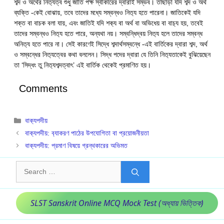
শব্দ ও অর্থের নিত‍্যত্ব শুধু জাতি পক্ষ স্বীকারের দ্বারাই সম্ভব। তাছাড়া যদি শব্দ ও অর্থ
ব্যক্তি -কেই বোঝায়, তবে তাদের মধ্যে সম্বন্ধও নিত‍্য হতে পারেনা। জাতিকেই যদি
শক্ত বা বাচক বলা যায়, এবং জাতিই যদি শক‍্য বা অর্থ বা অভিধেয় বা বাচ‍্য হয়, তবেই
তাদের সম্বন্ধও নিত‍্য হতে পারে, অন্যথা নয়। সম্বন্ধিদ্বয় নিত‍্য হলে তাদের সম্বন্ধ
অনিত‍্য হতে পারে না। সেই কারণেই সিদ্ধে শব্দার্থসম্বন্ধে -এই বার্তিকের দ্বারা শব্দ, অর্থ
ও সম্বন্ধের নিত‍্যত্বের কথা বললেন। সিদ্ধ পদের দ্বারা যে তিনি নিত‍্যতাকেই বুঝিয়েছেন
তা ‘সিদ্ধং তু নিত‍্যশব্দত্বাৎ’ এই বার্তিক থেকেই প্রমাণিত হয়।
Comments
Categories
বাক‍্যপদীয়
বাক‍্যপদীয়: ব‍্যাকরণ পাঠের উপযোগিতা বা প্রয়োজনীয়তা
বাক‍্যপদীয়: প্রমাণ বিষয়ে গ্রন্থকারের অভিমত
Search
for:
SLST Sanskrit Online MCQ Mock Test (অধ্যায় ভিত্তিক)