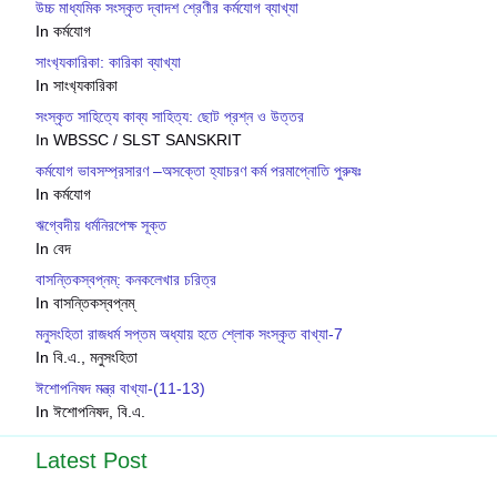
উচ্চ মাধ্যমিক সংস্কৃত দ্বাদশ শ্রেণীর কর্মযোগ ব্যাখ্যা
In কর্মযোগ
সাংখ‍্যকারিকা: কারিকা ব্যাখ্যা
In সাংখ‍্যকারিকা
সংস্কৃত সাহিত্যে কাব্য সাহিত্য: ছোট প্রশ্ন ও উত্তর
In WBSSC / SLST SANSKRIT
কর্মযোগ ভাবসম্প্রসারণ –অসক্তো হ্যাচরণ কর্ম পরমাপ্নোতি পুরুষঃ
In কর্মযোগ
ঋগ্বেদীয় ধর্মনিরপেক্ষ সূক্ত
In বেদ
বাসন্তিকস্বপ্নম্: কনকলেখার চরিত্র
In বাসন্তিকস্বপ্নম্
মনুসংহিতা রাজধর্ম সপ্তম অধ্যায় হতে শ্লোক সংস্কৃত বাখ্যা-7
In বি.এ., মনুসংহিতা
ঈশোপনিষদ মন্ত্র বাখ্যা-(11-13)
In ঈশোপনিষদ, বি.এ.
Latest Post