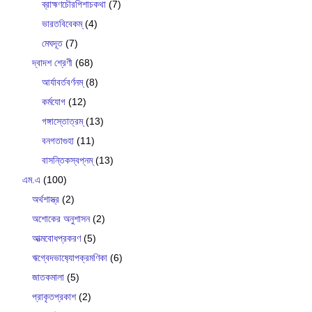
ব্রাহ্মণচৌরপিশাচকথা
(7)
ভারতবিবেকম্
(4)
মেঘদূত
(7)
দ্বাদশ শ্রেণী
(68)
আর্যাবর্তবর্ণনম্
(8)
কর্মযোগ
(12)
গঙ্গাস্তোত্রম্
(13)
বনগতাগুহা
(11)
বাসন্তিকস্বপ্নম্
(13)
এম.এ
(100)
অর্থশাস্ত্র
(2)
অশোকের অনুশাসন
(2)
আত্মবোধপ্রকরণ
(5)
ঋগ্বেদভাষ‍্যোপক্রমণিকা
(6)
জাতকমালা
(5)
প্রাকৃতপ্রকাশ
(2)