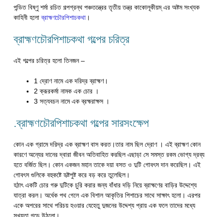
পন্ডিত বিষ্ণু শর্মা রচিত গল্পগ্রন্থ পঞ্চতন্ত্রের তৃতীয় তন্ত্র কাকোলূকীয়ম্ এর অষ্টম সংখ্যক
কাহিনী হলো
ব্রাহ্মণচৌরপিশাচকথা
।
ব্রাহ্মণচৌরপিশাচকথা গল্পের চরিত্র
এই গল্পের চরিত্র হলো তিনজন –
1 দ্রোণ নামে এক দরিদ্র ব্রাহ্মণ।
2 ক্রূরকর্মা নামক এক চোর ।
3 সত্যবচন নামে এক ব্রহ্মরাক্ষস ।
.ব্রাহ্মণচৌরপিশাচকথা গল্পের সারসংক্ষেপ
কোন এক গ্রামে দরিদ্র এক ব্রাহ্মণ বাস করত।তার নাম ছিল দ্রোণ । এই ব্রাহ্মণ কোন
কারণে অন্যের দানের দ্বারা জীবন অতিবাহিত করছিল এছাড়া সে সমস্ত রকম ভোগ্য দ্রব্য
হতে বর্জিত ছিল। কোন একজন মহান তাকে দয়া বসত ও দুটি গোবৎস দান করেছিল। এই
গোবৎস গুলিকে বহুকষ্টে হৃষ্টপুষ্ট করে বড় করে তুলেছিল।
হঠাৎ একটি চোর গরু দুটিকে চুরি করার জন্য বাঁধার দড়ি নিয়ে ব্রাহ্মণের বাড়ির উদ্দেশ্যে
যাত্রা করল। অর্ধেক পথ গেলে এক বিশাল আকৃতির পিশাচের সাথে সাক্ষাৎ হলো। এরপর
একে অপরের সাথে পরিচয় হওয়ার যেহেতু দুজনের উদ্দেশ্য প্রায় এক ফলে তাদের মধ্যে
সখ্যতা গড়ে উঠলো।