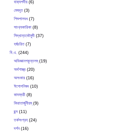
বাক‍্যপদীয়
(6)
মেঘদূত
(3)
শিশুপালবধ
(7)
সাংখ‍্যকারিকা
(8)
সিদ্ধান্তকৌমুদী
(37)
হর্ষচরিত
(7)
বি.এ.
(244)
অভিজ্ঞানশকুন্তলম্
(19)
অর্থশাস্ত্র
(20)
অলংকার
(16)
ঈশোপনিষদ
(10)
কাদম্বরী
(8)
কিরাতার্জুনীয়ম্
(9)
ছন্দ
(11)
তর্কসংগ্রহ
(24)
দর্শন
(16)