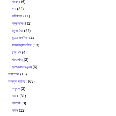
প্রবন্ধ
(6)
বেদ
(32)
ভট্টিকাব‍্য
(11)
মনুমৎস্যকথা
(2)
মনুসংহিতা
(29)
মুণ্ডকোপনিষদ
(4)
যাজ্ঞবল্ক‍্যসংহিতা
(13)
রঘুবংশম্
(4)
শরৎবর্ণনম্
(3)
স্বপ্নবাসবদত্তম্
(6)
ভাষাতত্ত্ব
(13)
সংস্কৃত ব্যাকরণ
(63)
অনুবাদ
(3)
কারক
(31)
প্রত্যয়
(8)
সমাস
(12)