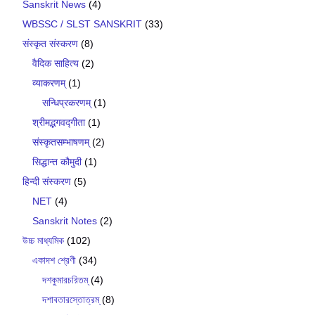
Sanskrit News
(4)
WBSSC / SLST SANSKRIT
(33)
संस्कृत संस्करण
(8)
वैदिक साहित्य
(2)
व्याकरणम्
(1)
सन्धिप्रकरणम्
(1)
श्रीमद्भगवद्गीता
(1)
संस्कृतसम्भाषणम्
(2)
सिद्धान्त कौमुदी
(1)
हिन्दी संस्करण
(5)
NET
(4)
Sanskrit Notes
(2)
উচ্চ মাধ্যমিক
(102)
একাদশ শ্রেণী
(34)
দশকুমারচরিতম্
(4)
দশাবতারস্তোত্রম্
(8)