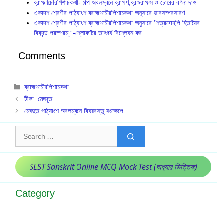
ব্রাহ্মণচৌরপিশাচকথা- গল্প অবলম্বনে ব্রাহ্মণ,ব্রহ্মরাক্ষস ও চোরের বর্ণনা দাও
একাদশ শ্রেণীর পাঠ্যাংশ ব্রাহ্মণচৌরপিশাচকথা অনুসারে ভাবসম্প্রসারণ
একাদশ শ্রেণীর পাঠ্যাংশ ব্রাহ্মণচৌরপিশাচকথা অনুসারে ”শত্রবোহপি হিতায়ৈব
বিবদন্ড পরস্পরম্ ”-শ্লোকটির তাৎপর্য বিশ্লেষন কর
Comments
Categories
ব্রাহ্মণচৌরপিশাচকথা
টীকা: মেঘদূত
মেঘদুত পাঠ্যাংশ অবলম্বনে বিষয়বস্তু সংক্ষেপে
Search
for:
SLST Sanskrit Online MCQ Mock Test (অধ্যায় ভিত্তিক)
Category