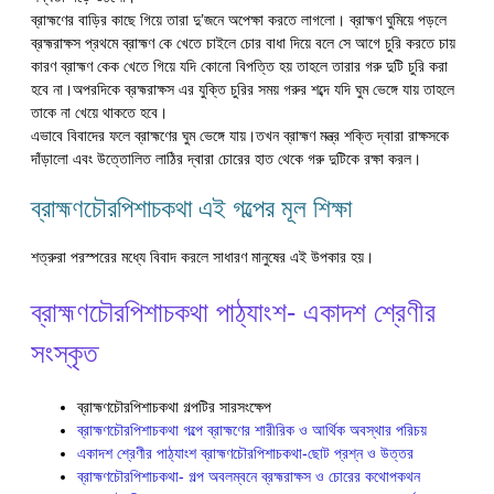
ব্রাহ্মণের বাড়ির কাছে গিয়ে তারা দু’জনে অপেক্ষা করতে লাগলো। ব্রাহ্মণ ঘুমিয়ে পড়লে
ব্রহ্মরাক্ষস প্রথমে ব্রাহ্মণ কে খেতে চাইলে চোর বাধা দিয়ে বলে সে আগে চুরি করতে চায়
কারণ ব্রাহ্মণ কেক খেতে গিয়ে যদি কোনো বিপত্তি হয় তাহলে তারার গরু দুটি চুরি করা
হবে না।অপরদিকে ব্রহ্মরাক্ষস এর যুক্তি চুরির সময় গরুর শব্দে যদি ঘুম ভেঙ্গে যায় তাহলে
তাকে না খেয়ে থাকতে হবে।
এভাবে বিবাদের ফলে ব্রাহ্মণের ঘুম ভেঙ্গে যায়।তখন ব্রাহ্মণ মন্ত্র শক্তি দ্বারা রাক্ষসকে
দাঁড়ালো এবং উত্তোলিত লাঠির দ্বারা চোরের হাত থেকে গরু দুটিকে রক্ষা করল।
ব্রাহ্মণচৌরপিশাচকথা এই গল্পের মূল শিক্ষা
শত্রুরা পরস্পরের মধ্যে বিবাদ করলে সাধারণ মানুষের এই উপকার হয়।
ব্রাহ্মণচৌরপিশাচকথা পাঠ্যাংশ- একাদশ শ্রেণীর
সংস্কৃত
ব্রাহ্মণচৌরপিশাচকথা গল্পটির সারসংক্ষেপ
ব্রাহ্মণচৌরপিশাচকথা গল্পে ব্রাহ্মণের শারীরিক ও আর্থিক অবস্থার পরিচয়
একাদশ শ্রেণীর পাঠ্যাংশ ব্রাহ্মণচৌরপিশাচকথা-ছোট প্রশ্ন ও উত্তর
ব্রাহ্মণচৌরপিশাচকথা- গল্প অবলম্বনে ব্রহ্মরাক্ষস ও চোরের কথোপকথন