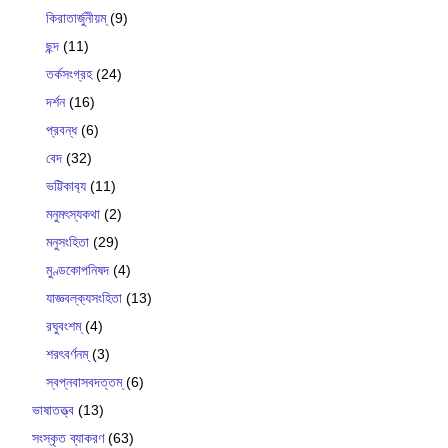
কিরাতার্জুনীয়ম্
(9)
ছন্দ
(11)
তর্কসংগ্রহ
(24)
দর্শন
(16)
প্রবন্ধ
(6)
বেদ
(32)
ভট্টিকাব‍্য
(11)
মনুমৎস্যকথা
(2)
মনুসংহিতা
(29)
মুণ্ডকোপনিষদ
(4)
যাজ্ঞবল্ক‍্যসংহিতা
(13)
রঘুবংশম্
(4)
শরৎবর্ণনম্
(3)
স্বপ্নবাসবদত্তম্
(6)
ভাষাতত্ত্ব
(13)
সংস্কৃত ব্যাকরণ
(63)