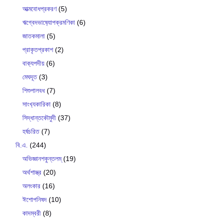
আত্মবোধপ্রকরণ
(5)
ঋগ্বেদভাষ‍্যোপক্রমণিকা
(6)
জাতকমালা
(5)
প্রাকৃতপ্রকাশ
(2)
বাক‍্যপদীয়
(6)
মেঘদূত
(3)
শিশুপালবধ
(7)
সাংখ‍্যকারিকা
(8)
সিদ্ধান্তকৌমুদী
(37)
হর্ষচরিত
(7)
বি.এ.
(244)
অভিজ্ঞানশকুন্তলম্
(19)
অর্থশাস্ত্র
(20)
অলংকার
(16)
ঈশোপনিষদ
(10)
কাদম্বরী
(8)