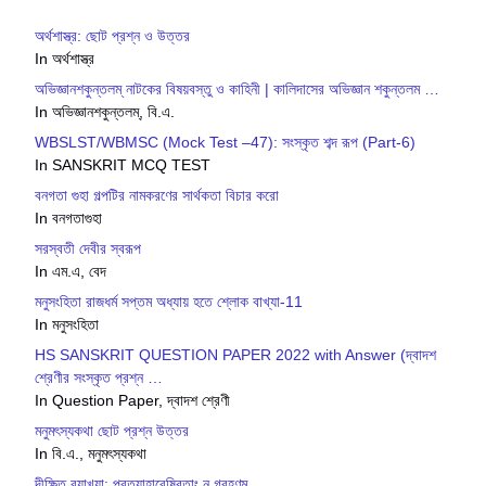
অর্থশাস্ত্র: ছোট প্রশ্ন ও উত্তর
In অর্থশাস্ত্র
অভিজ্ঞানশকুন্তলম্ নাটকের বিষয়বস্তু ও কাহিনী | কালিদাসের অভিজ্ঞান শকুন্তলম …
In অভিজ্ঞানশকুন্তলম্, বি.এ.
WBSLST/WBMSC (Mock Test –47): সংস্কৃত শব্দ রূপ (Part-6)
In SANSKRIT MCQ TEST
বনগতা গুহা গল্পটির নামকরণের সার্থকতা বিচার করো
In বনগতাগুহা
সরস্বতী দেবীর স্বরূপ
In এম.এ, বেদ
মনুসংহিতা রাজধর্ম সপ্তম অধ্যায় হতে শ্লোক বাখ্যা-11
In মনুসংহিতা
HS SANSKRIT QUESTION PAPER 2022 with Answer (দ্বাদশ
শ্রেণীর সংস্কৃত প্রশ্ন …
In Question Paper, দ্বাদশ শ্রেণী
মনুমৎস্যকথা ছোট প্রশ্ন উত্তর
In বি.এ., মনুমৎস্যকথা
দীক্ষিত ব‍্যাখ‍্যা: প্রত‍্যাহারেষ্বিতাং ন গ্রহণম্