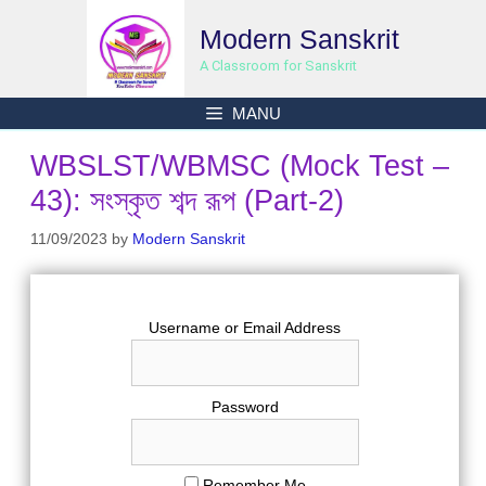
Skip
Modern Sanskrit
to
content
A Classroom for Sanskrit
MANU
WBSLST/WBMSC (Mock Test –
43): সংস্কৃত শব্দ রূপ (Part-2)
11/09/2023
by
Modern Sanskrit
Username or Email Address
Password
Remember Me