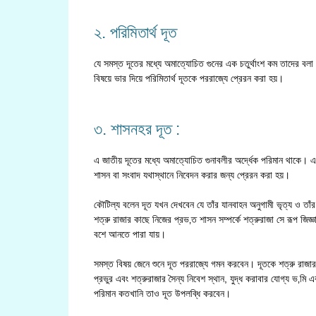
২. পরিমিতার্থ দূত
যে সমস্ত দূতের মধ্যে অমাত্যোচিত গুনের এক চতুর্থাংশ কম তাদের বলা হয় পর
বিষয়ে ভার দিয়ে পরিমিতার্থ দূতকে পররাজ্যে প্রেরন করা হয়।
৩. শাসনহর দূত :
এ জাতীয় দূতের মধ্যে অমাত্যোচিত গুনাবলীর অর্দ্ধেক পরিমান থাকে। এ 
শাসন বা সংবাদ যথাস্থানে নিবেদন করার জন্য প্রেরন করা হয়।
কৌটিল্য বলেন দূত যখন দেখবেন যে তাঁর যানবাহন অনুগামী ভৃত্য ও তা
শত্রু রাজার কাছে নিজের প্রভ‚ত শাসন সম্পর্কে শত্রুরাজা সে রূপ জ
বশে আনতে পারা যায়।
সমস্ত বিষয় জেনে শুনে দূত পররাজ্যে গমন করবেন। দূতকে শত্রু রাজার অ
প্রভুর এবং শত্রুরাজার সৈন্য নিবেশ স্থান, যুদ্ধ করাবার যোগ্য ভ‚মি এ
পরিমান কতখানি তাও দূত উপলব্ধি করবেন।