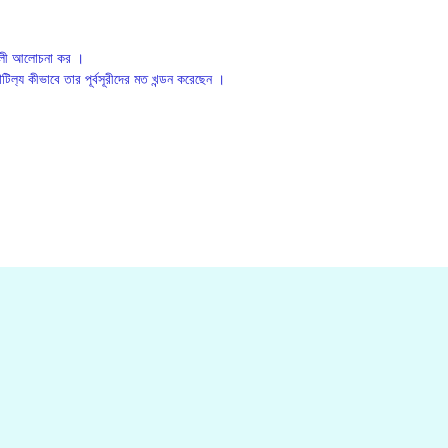
্যাবলী আলোচনা কর ।
 কৌটিল‍্য কীভাবে তার পূর্বসূরীদের মত খন্ডন করেছেন ।