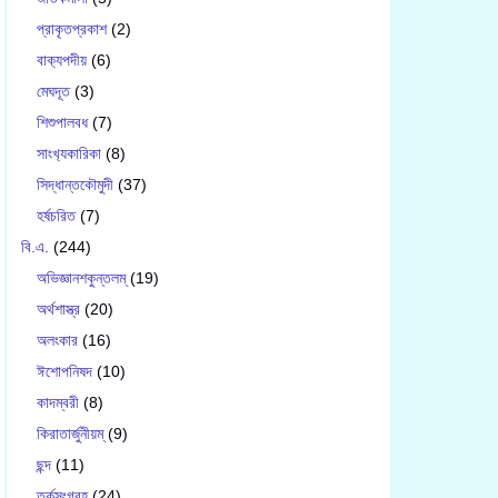
প্রাকৃতপ্রকাশ
(2)
বাক‍্যপদীয়
(6)
মেঘদূত
(3)
শিশুপালবধ
(7)
সাংখ‍্যকারিকা
(8)
সিদ্ধান্তকৌমুদী
(37)
হর্ষচরিত
(7)
বি.এ.
(244)
অভিজ্ঞানশকুন্তলম্
(19)
অর্থশাস্ত্র
(20)
অলংকার
(16)
ঈশোপনিষদ
(10)
কাদম্বরী
(8)
কিরাতার্জুনীয়ম্
(9)
ছন্দ
(11)
তর্কসংগ্রহ
(24)