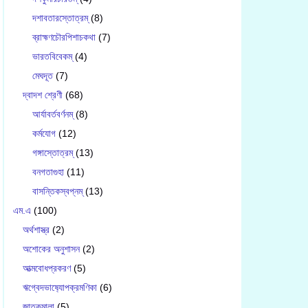
দশাবতারস্তোত্রম্
(8)
ব্রাহ্মণচৌরপিশাচকথা
(7)
ভারতবিবেকম্
(4)
মেঘদূত
(7)
দ্বাদশ শ্রেণী
(68)
আর্যাবর্তবর্ণনম্
(8)
কর্মযোগ
(12)
গঙ্গাস্তোত্রম্
(13)
বনগতাগুহা
(11)
বাসন্তিকস্বপ্নম্
(13)
এম.এ
(100)
অর্থশাস্ত্র
(2)
অশোকের অনুশাসন
(2)
আত্মবোধপ্রকরণ
(5)
ঋগ্বেদভাষ‍্যোপক্রমণিকা
(6)
জাতকমালা
(5)