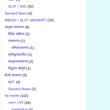
SLST / SSC
(92)
Sanskrit News
(4)
WBSSC / SLST SANSKRIT
(33)
संस्कृत संस्करण
(8)
वैदिक साहित्य
(2)
व्याकरणम्
(1)
सन्धिप्रकरणम्
(1)
श्रीमद्भगवद्गीता
(1)
संस्कृतसम्भाषणम्
(2)
सिद्धान्त कौमुदी
(1)
हिन्दी संस्करण
(5)
NET
(4)
Sanskrit Notes
(2)
উচ্চ মাধ্যমিক
(102)
একাদশ শ্রেণী
(34)
দশকুমারচরিতম্
(4)