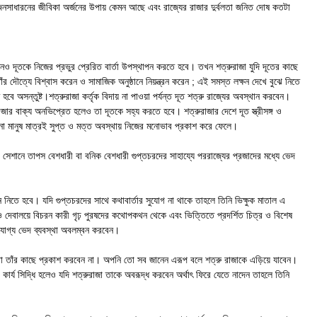
, জনসাধারনের জীবিকা অর্জনের উপায় কেমন আছে এবং রাজ্যের রাজার দুর্বলতা জনিত দোষ কতটা
েও দূতকে নিজের প্রভুর প্রেরিত বার্তা উপস্থাপন করতে হবে। তখন শত্রুরাজা যুদি দূতের কাছে
র দৌত্যে বিশ্বাস করেন ও সামাজিক অনুষ্ঠানে নিয়ন্ত্রন করেন ; এই সমস্ত লক্ষন দেখে বুঝে নিতে
বে অসন্তুষ্ট।শত্রুরাজা কর্তৃক বিদায় না পাওয়া পর্যন্ত দূত শত্রু রাজ্যের অবস্থান করবেন।
জার বাক্য অনভিপ্রেত হলেও তা দূতকে সহ্য করতে হবে। শত্রুরাজার দেশে দূত স্ত্রীসঙ্গ ও
া মানুষ মাত্রই সুপ্ত ও মত্ত অবস্থায় নিজের মনোভাব প্রকাশ করে ফেলে।
শানে তাপস বেশধারী বা বনিক বেশধারী গুপ্তচরদের সাহায্যে পররাজ্যের প্রজাদের মধ্যে ভেদ
নিতে হবে। যদি গুপ্তচরদের সাথে কথাবার্তার সুযোগ না থাকে তাহলে তিনি ভিক্ষুক মাতাল এ
ন ও দেবালয়ে বিচরন কারী গৃঢ় পুরষদের কথোপকথন থেকে এবং ভিত্তিতে প্রদর্শিত চিত্র ও বিশেষ
াযোগ্য ভেদ ব্যবস্থা অবলম্বন করবেন।
্থা তাঁর কাছে প্রকাশ করবেন না। অপনি তো সব জানেন এরূপ বলে শত্রু রাজাকে এড়িয়ে যাবেন।
কার্য সিদ্ধি হলেও যদি শত্রুরাজা তাকে অবরূদ্ধ করবেন অর্থাৎ ফিরে যেতে নাদেন তাহলে তিনি