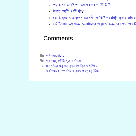
পদ কাকে বলে? পদ কয় প্রকার ও কী কী?
উপায় কয়টি ও কী কী
?
কৌটিল্যের মতে দূতের গুনাবলী কি কি? পররাষ্ট্রে দূতের কার
কৌটিল‍্যের অর্থশাস্ত্র মন্ত্রাধিকার অনুসারে মন্ত্রনার স্থান ও
Comments
Categories
অর্থশাস্ত্র
,
বি.এ.
Tags
অর্থশাস্ত্র
,
কৌটিল্যের অর্থশাস্ত্র
মনুসংহিতা অনুসারে দন্ডের উৎপত্তি ও বৈশিষ্ট্য
অর্থশাস্ত্রের দূতপ্রণিধি অনুসারে গুরুত্বপূর্ণ টীকা