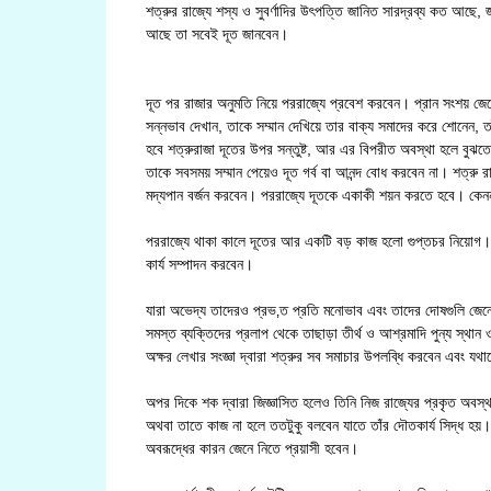
শত্রুর রাজ্যে শস্য ও সুবর্ণাদির উৎপত্তি জানিত সারদ্রব্য কত আছে
আছে তা সবেই দূত জানবেন।
দূত পর রাজার অনুমতি নিয়ে পররাজ্যে প্রবেশ করবেন। প্রান সংশয় জেন
সন্নভাব দেখান, তাকে সম্মান দেখিয়ে তার বাক্য সমাদের করে শোনেন, তাঁ
হবে শত্রুরাজা দূতের উপর সন্তুষ্ট, আর এর বিপরীত অবস্থা হলে বুঝতে হ
তাকে সবসময় সম্মান পেয়েও দূত গর্ব বা আনন্দ বোধ করবেন না। শত্রু রা
মদ্যপান বর্জন করবেন। পররাজ্যে দূতকে একাকী শয়ন করতে হবে। কেনন
পররাজ্যে থাকা কালে দূতের আর একটি বড় কাজ হলো গুপ্তচর নিয়োগ। সে
কার্য সম্পাদন করবেন।
যারা অভেদ্য তাদেরও প্রভ‚ত প্রতি মনোভাব এবং তাদের দোষগুলি জেনে 
সমস্ত ব্যক্তিদের প্রলাপ থেকে তাছাড়া তীর্থ ও আশ্রমাদি পুন্য স্থা
অক্ষর লেখার সংজ্ঞা দ্বারা শত্রুর সব সমাচার উপলব্ধি করবেন এবং যথ
অপর দিকে শক দ্বারা জিজ্ঞাসিত হলেও তিনি নিজ রাজ্যের প্রকৃত অবস
অথবা তাতে কাজ না হলে ততটুকু বলবেন যাতে তাঁর দৌতকার্য সিদ্ধ হয়। 
অবরূদ্ধের কারন জেনে নিতে প্রয়াসী হবেন।