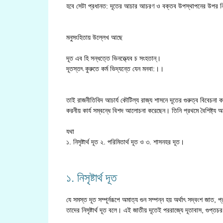
হবে সেটা প্রধানত: দূতের আচার আচরণ ও বক্তব উপস্থাপনের উপর ন
মনুসংহিতায় উল্লেখ আছে
দূত এব হি সন্ধত্তে ভিনত্ত্যেব চ সংহতান্।
দূতস্তৎ কুরুতে কর্ম ভিদ্যন্তে যেন মনবা:।।
তাই রাজনীতিবিদ আচার্য কৌটিল্য রাজ্য শাসনে দূতের গুরুত্ব বিবেচনা কর
করনীয় কার্য সম্বন্ধে বিশদ আলোচনা করেছেন। তিনি প্রথমে বৈশিষ্ট্য 
যথা
১. নিসৃষ্টার্থ দূত ২. পরিমিতার্থ দূত ও ৩. শাসনহর দূত।
১. নিসৃষ্টার্থ দূত
যে সমস্ত দূত সম্পূর্নরূপে অমাত্য গুন সম্পন্ন হয় অর্থাৎ সদ্বংশ জাত, 
তাদের নিসৃষ্টার্থ দূত বলে। এই জাতীয় দূতেই পররাজ্যে দূতাবাস, গুপ্ত