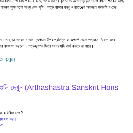
ন নিবেদন ও নিজ প্রভ‚র কাছে শত্রু দেশের বৃত্তান্ত জ্ঞাপন পূর্বকৃত সন্ধি রক্ষন, শত্রুর কাছে
, শত্রুর সুহৃদগনের মধ্যে ভেদ সৃষ্টি। শত্রু রাজার বন্ধু ও রতেœর অপহরন সকলেই দ‚তের
েন। তাছাড়া শত্রুর রাজার দূতগনের উপর প্রতিদূত ও অপসর্প নামক গুপ্তচর নিয়োগ করে
ষোর ব্যবস্থা করবেন। শত্রুদূতগন মিত্র সংগ্রহাদি কার্য করতে না পারে।
িক করুন
উত্তর গুলি দেখুন (Arthashastra Sanskrit Hons
 ও কার্যাবীল লেখ?
‍্যাখ‍্যা কর।
ুণ