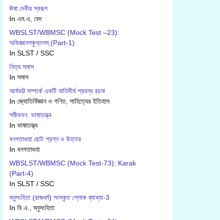
ঊষা দেবীর স্বরূপ
In এম.এ, বেদ
WBSLST/WBMSC (Mock Test –23):
অভিজ্ঞানশকুন্তলম্ (Part-1)
In SLST / SSC
নিত‍্য সমাস
In সমাস
আর্যভট্ট সম্পর্কে একটি নাতিদীর্ঘ প্রবন্ধ রচনা
In জ্যোতির্বিজ্ঞান ও গণিত, সাহিত্যের ইতিহাস
সমীভবন: ভাষাতত্ত্ব
In ভাষাতত্ত্ব
বনগতাগুহা ছোট প্রশ্ন ও উত্তর
In বনগতাগুহা
WBSLST/WBMSC (Mock Test-73): Karak
(Part-4)
In SLST / SSC
মনুসংহিতা (রাজধর্ম) সংস্কৃত শ্লোক ব্যাখ্যা-3
In বি.এ., মনুসংহিতা