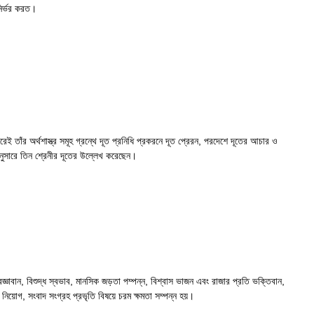
ির্ভর করত।
েই তাঁর অর্থশাস্ত্র সমূহ গ্রন্থে দূত প্রনিধি প্রকরনে দূত প্রেরন, পরদেশে দূতের আচার ও
অনুসারে তিন শ্রেনীর দূতের উল্লেখ করেছেন।
প্রজ্ঞাবান, বিশুদ্ধ স্বভাব, মানসিক জড়তা পম্পন্ন, বিশ্বাস ভাজন এবং রাজার প্রতি ভক্তিবান,
চর নিয়োগ, সংবাদ সংগ্রহ প্রভৃতি বিষয়ে চরম ক্ষমতা সম্পন্ন হয়।