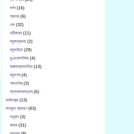
দর্শন
(16)
প্রবন্ধ
(6)
বেদ
(32)
ভট্টিকাব‍্য
(11)
মনুমৎস্যকথা
(2)
মনুসংহিতা
(29)
মুণ্ডকোপনিষদ
(4)
যাজ্ঞবল্ক‍্যসংহিতা
(13)
রঘুবংশম্
(4)
শরৎবর্ণনম্
(3)
স্বপ্নবাসবদত্তম্
(6)
ভাষাতত্ত্ব
(13)
সংস্কৃত ব্যাকরণ
(63)
অনুবাদ
(3)
কারক
(31)
প্রত্যয়
(8)