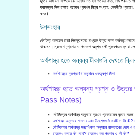
দূতের কার্যাবলী সম্পর্কে কৌটিল্যের মত হল শত্রুর কাছে নিজ প্রভ‚ত শাস
যথাসম্ভব নিজ রাজার প্রতাপ প্রদর্শন মিত্র সংগ্রহ, ভেদনীতি প্রয়োগ
কাজ।
উপসংহার
কৌটিল্য বলেছেন রাজা নিজদূতগনের মাধ্যমে উক্ত সকল কর্মসমূহ করাব
থাকবেন। স্বদেশে দৃশ্যমান ও পরদেশে অদৃশ্য রক্ষী পুরুষগনের দ্বারা ক্
অর্থশাস্ত্র হতে অন্যন্য টীকাগুলি দেখতে ক্ল
অর্থশাস্ত্রের দূতপ্রণিধি অনুসারে গুরুত্বপূর্ণ টীকা
অর্থশাস্ত্র হতে অন্যন্য প্রশ্ন ও 
Pass Notes)
কৌটিল্যের অর্থশাস্ত্র অনুসারে দূতএর প্রকারভেদ দূতের সংজ্ঞা
অর্থশাস্ত্র অনুসারে শাসন রচনার উদ্দেশ্যগুলি কয়টি ও কী কী? ব
কৌটিল‍্যের অর্থশাস্ত্র মন্ত্রাধিকার অনুসারে রাজলেখের দোষ ও গ
রাজলেখ বলতে কী বোঝ? রাজলেখ কয় প্রকার ও কী কী?