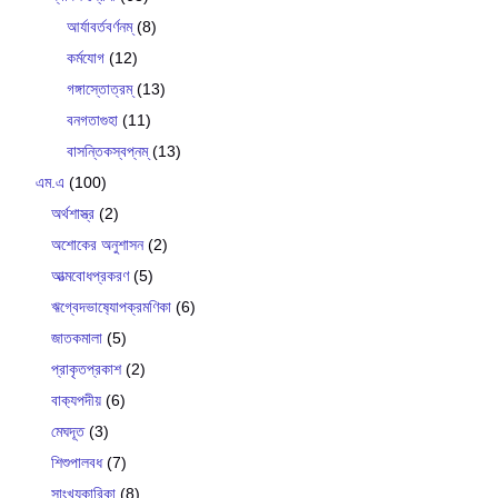
আর্যাবর্তবর্ণনম্
(8)
কর্মযোগ
(12)
গঙ্গাস্তোত্রম্
(13)
বনগতাগুহা
(11)
বাসন্তিকস্বপ্নম্
(13)
এম.এ
(100)
অর্থশাস্ত্র
(2)
অশোকের অনুশাসন
(2)
আত্মবোধপ্রকরণ
(5)
ঋগ্বেদভাষ‍্যোপক্রমণিকা
(6)
জাতকমালা
(5)
প্রাকৃতপ্রকাশ
(2)
বাক‍্যপদীয়
(6)
মেঘদূত
(3)
শিশুপালবধ
(7)
সাংখ‍্যকারিকা
(8)