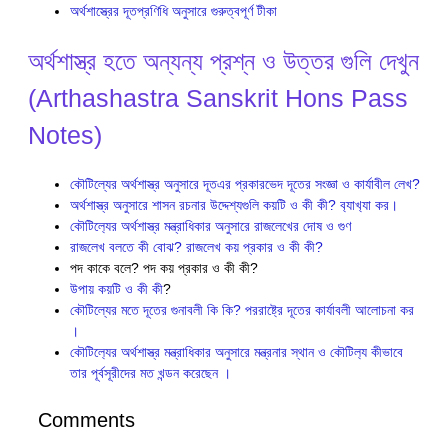
অর্থশাস্ত্রের দূতপ্রণিধি অনুসারে গুরুত্বপূর্ণ টীকা
অর্থশাস্ত্র হতে অন্যন্য প্রশ্ন ও উত্তর গুলি দেখুন
(Arthashastra Sanskrit Hons Pass
Notes)
কৌটিল্যের অর্থশাস্ত্র অনুসারে দূতএর প্রকারভেদ দূতের সংজ্ঞা ও কার্যাবীল লেখ?
অর্থশাস্ত্র অনুসারে শাসন রচনার উদ্দেশ্যগুলি কয়টি ও কী কী? ব‍্যাখ‍্যা কর।
কৌটিল‍্যের অর্থশাস্ত্র মন্ত্রাধিকার অনুসারে রাজলেখের দোষ ও গুণ
রাজলেখ বলতে কী বোঝ? রাজলেখ কয় প্রকার ও কী কী?
পদ কাকে বলে? পদ কয় প্রকার ও কী কী?
উপায় কয়টি ও কী কী
?
কৌটিল্যের মতে দূতের গুনাবলী কি কি? পররাষ্ট্রে দূতের কার্যাবলী আলোচনা কর
।
কৌটিল‍্যের অর্থশাস্ত্র মন্ত্রাধিকার অনুসারে মন্ত্রনার স্থান ও কৌটিল‍্য কীভাবে
তার পূর্বসূরীদের মত খন্ডন করেছেন ।
Comments