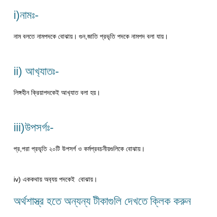
i)নামঃ-
নাম বলতে নামপদকে বোঝায়। গুন,জাতি প্রভৃতি পদকে নামপদ বলা যায়।
ii) আখ‍্যাতঃ-
লিঙ্গহীন ক্রিয়াপদকেই আখ‍্যাত বলা হয়।
iii)উপসর্গঃ-
প্র,পরা প্রভৃতি ২০টি উপসর্গ ও কর্মপ্রবচনীয়গুলিকে বোঝায়।
iv) এককথায় অব‍্যয় পদকেই বোঝায়।
অর্থশাস্ত্র হতে অন্যন্য টীকাগুলি দেখতে ক্লিক করুন