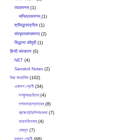
व्याकरणम्
(1)
सन्धिप्रकरणम्
(1)
श्रीमद्भगवद्गीता
(1)
संस्कृतसम्भाषणम्
(2)
सिद्धान्त कौमुदी
(1)
हिन्दी संस्करण
(5)
NET
(4)
Sanskrit Notes
(2)
উচ্চ মাধ্যমিক
(102)
একাদশ শ্রেণী
(34)
দশকুমারচরিতম্
(4)
দশাবতারস্তোত্রম্
(8)
ব্রাহ্মণচৌরপিশাচকথা
(7)
ভারতবিবেকম্
(4)
মেঘদূত
(7)
দ্বাদশ শ্রেণী
(68)