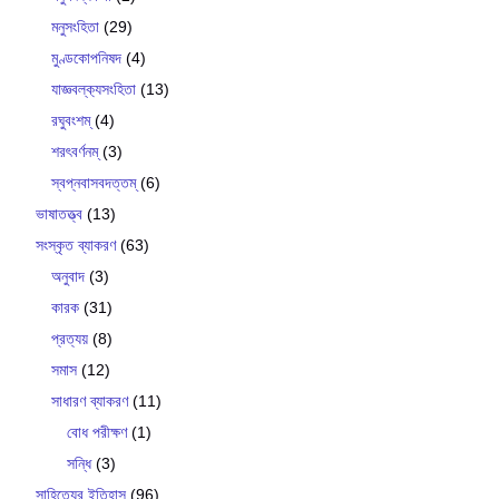
মনুসংহিতা
(29)
মুণ্ডকোপনিষদ
(4)
যাজ্ঞবল্ক‍্যসংহিতা
(13)
রঘুবংশম্
(4)
শরৎবর্ণনম্
(3)
স্বপ্নবাসবদত্তম্
(6)
ভাষাতত্ত্ব
(13)
সংস্কৃত ব্যাকরণ
(63)
অনুবাদ
(3)
কারক
(31)
প্রত্যয়
(8)
সমাস
(12)
সাধারণ ব্যাকরণ
(11)
বোধ পরীক্ষণ
(1)
সন্ধি
(3)
সাহিত্যের ইতিহাস
(96)