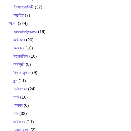
সিদ্ধান্তকৌমুদী
(37)
হর্ষচরিত
(7)
বি.এ.
(244)
অভিজ্ঞানশকুন্তলম্
(19)
অর্থশাস্ত্র
(20)
অলংকার
(16)
ঈশোপনিষদ
(10)
কাদম্বরী
(8)
কিরাতার্জুনীয়ম্
(9)
ছন্দ
(11)
তর্কসংগ্রহ
(24)
দর্শন
(16)
প্রবন্ধ
(6)
বেদ
(32)
ভট্টিকাব‍্য
(11)
মনুমৎস্যকথা
(2)