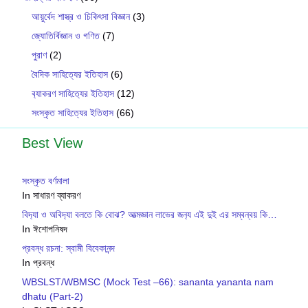
আয়ুর্বেদ শাস্ত্র ও চিকিৎসা বিজ্ঞান
(3)
জ্যোতির্বিজ্ঞান ও গণিত
(7)
পুরাণ
(2)
বৈদিক সাহিত্যের ইতিহাস
(6)
ব‍্যাকরণ সাহিত‍্যের ইতিহাস
(12)
সংস্কৃত সাহিত্যের ইতিহাস
(66)
Best View
সংস্কৃত বর্ণমালা
In সাধারণ ব্যাকরণ
বিদ‍্যা ও অবিদ‍্যা বলতে কি বোঝ? আত্মজ্ঞান লাভের জন‍্য এই দুই এর সম্বন্বয় কি…
In ঈশোপনিষদ
প্রবন্ধ রচনা: স্বামী বিবেকানন্দ
In প্রবন্ধ
WBSLST/WBMSC (Mock Test –66): sananta yananta nam
dhatu (Part-2)