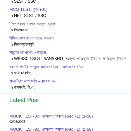
In SLST / SSC
MCQ TEST: পুরাণ (01)
In NET, SLST / SSC
শিশুপালবধম্: শ্লোক সংস্কৃত ব্যাখ্যা
In শিশুপালবধ
দীক্ষিত ব‍্যাখ‍্যা: লণ্ সূত্রে অকারশ্চ
In সিদ্ধান্তকৌমুদী
মায়ুরাজ শর্ট প্রশ্ন ও উত্তর
In WBSSC / SLST SANSKRIT, সংস্কৃত সাহিত্যের ইতিহাস, সাহিত্যের ইতিহাস
দ্বাদশ শ্রেণীর সংস্কৃত আর্যাবর্তবর্ণনম্ – আর্যাবর্তের বর্ণনা
In আর্যাবর্তবর্ণনম্
বানোচ্ছিষ্টং জগৎ সর্বম্ – ব‍্যাখ‍্যা কর
In কাদম্বরী, বি.এ.
Latest Post
MOCK TEST-90: এককথায় প্রকাশ(PART-1) (1-50)
02/08/2025
MOCK TEST-90: এককথায় প্রকাশ(PART-1) (1-50)