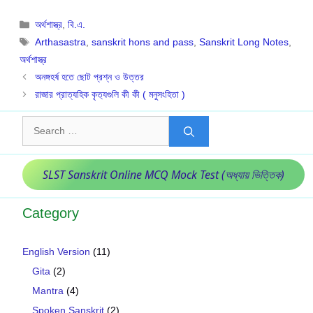
Categories
অর্থশাস্ত্র
,
বি.এ.
Tags
Arthasastra
,
sanskrit hons and pass
,
Sanskrit Long Notes
,
অর্থশাস্ত্র
অনঙ্গহর্ষ হতে ছোট প্রশ্ন ও উত্তর
রাজার প্রাত্যহিক কৃত‍্যগুলি কী কী ( মনুসংহিতা )
Search
for:
SLST Sanskrit Online MCQ Mock Test (অধ্যায় ভিত্তিক)
Category
English Version
(11)
Gita
(2)
Mantra
(4)
Spoken Sanskrit
(2)