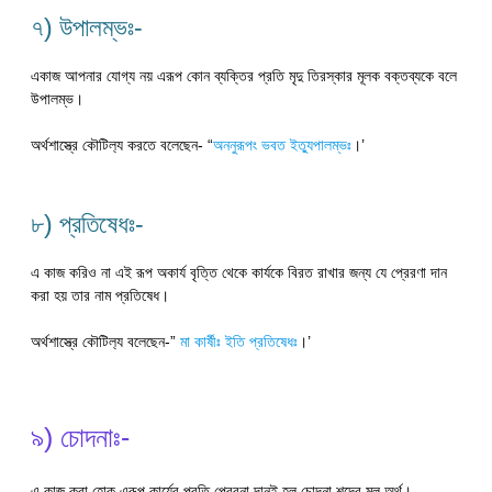
৭) উপালম্ভঃ-
একাজ আপনার যোগ্য নয় এরূপ কোন ব্যক্তির প্রতি মৃদু তিরস্কার মূলক বক্তব্যকে বলে
উপালম্ভ।
অর্থশাস্ত্রে কৌটিল‍্য করতে বলেছেন- “
অননুরূপং ভবত ইত‍্যুপালম্ভঃ
।’
৮) প্রতিষেধঃ-
এ কাজ করিও না এই রূপ অকার্য বৃত্তি থেকে কার্যকে বিরত রাখার জন্য যে প্রেরণা দান
করা হয় তার নাম প্রতিষেধ।
অর্থশাস্ত্রে কৌটিল‍্য বলেছেন-”
মা কার্ষীঃ ইতি প্রতিষেধঃ
।’
৯) চোদনাঃ-
এ কাজ করা হোক এরূপ কার্যের প্রতি প্রেরনা দানই হল চোদনা শব্দের মূল অর্থ।