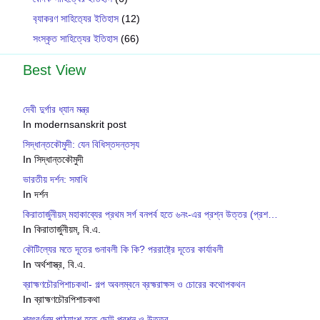
ব‍্যাকরণ সাহিত‍্যের ইতিহাস
(12)
সংস্কৃত সাহিত্যের ইতিহাস
(66)
Best View
দেবী দুর্গার ধ্যান মন্ত্র
In modernsanskrit post
সিদ্ধান্তকৌমুদী: যেন বিধিস্তদন্তস‍্য
In সিদ্ধান্তকৌমুদী
ভারতীয় দর্শন: সমাধি
In দর্শন
কিরাতার্জুনীয়ম্ মহাকাব্যের প্রথম সর্গ বনপর্ব হতে ৬নং-এর প্রশ্ন উত্তর (প্রশ…
In কিরাতার্জুনীয়ম্, বি.এ.
কৌটিল্যের মতে দূতের গুনাবলী কি কি? পররাষ্ট্রে দূতের কার্যাবলী
In অর্থশাস্ত্র, বি.এ.
ব্রাহ্মণচৌরপিশাচকথা- গল্প অবলম্বনে ব্রহ্মরাক্ষস ও চোরের কথোপকথন
In ব্রাহ্মণচৌরপিশাচকথা
শরৎবর্ণনম্ পাঠ্যাংশ হতে ছোট প্রশ্ন ও উত্তর