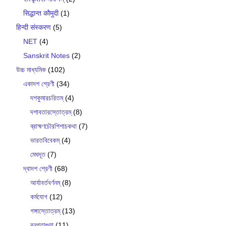
सिद्धान्त कौमुदी
(1)
हिन्दी संस्करण
(5)
NET
(4)
Sanskrit Notes
(2)
উচ্চ মাধ্যমিক
(102)
একাদশ শ্রেণী
(34)
দশকুমারচরিতম্
(4)
দশাবতারস্তোত্রম্
(8)
ব্রাহ্মণচৌরপিশাচকথা
(7)
ভারতবিবেকম্
(4)
মেঘদূত
(7)
দ্বাদশ শ্রেণী
(68)
আর্যাবর্তবর্ণনম্
(8)
কর্মযোগ
(12)
গঙ্গাস্তোত্রম্
(13)
বনগতাগুহা
(11)