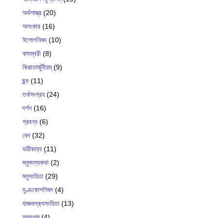
অর্থশাস্ত্র
(20)
অলংকার
(16)
ঈশোপনিষদ
(10)
কাদম্বরী
(8)
কিরাতার্জুনীয়ম্
(9)
ছন্দ
(11)
তর্কসংগ্রহ
(24)
দর্শন
(16)
প্রবন্ধ
(6)
বেদ
(32)
ভট্টিকাব‍্য
(11)
মনুমৎস্যকথা
(2)
মনুসংহিতা
(29)
মুণ্ডকোপনিষদ
(4)
যাজ্ঞবল্ক‍্যসংহিতা
(13)
রঘুবংশম্
(4)