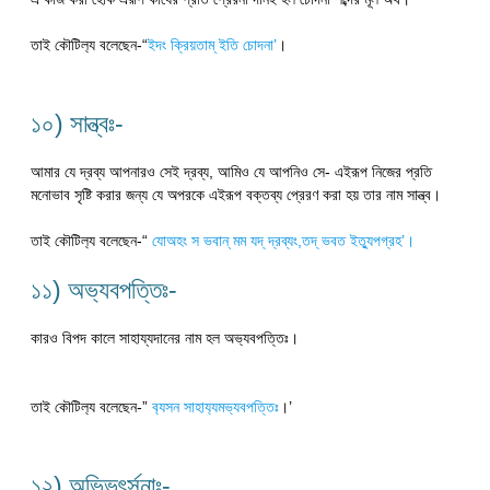
তাই কৌটিল‍্য বলেছেন-“
ইদং ক্রিয়তাম্ ইতি চোদনা’
।
১০) সান্ত্বঃ-
আমার যে দ্রব্য আপনারও সেই দ্রব্য, আমিও যে আপনিও সে- এইরূপ নিজের প্রতি
মনোভাব সৃষ্টি করার জন্য যে অপরকে এইরূপ বক্তব্য প্রেরণ করা হয় তার নাম সান্ত্ব।
তাই কৌটিল‍্য বলেছেন-“
যোঅহং স ভবান্ মম যদ্ দ্রব্যং,তদ্ ভবত ইত‍্যুপগ্রহ’।
১১) অভ‍্যবপত্তিঃ-
কারও বিপদ কালে সাহায্যদানের নাম হল অভ‍্যবপত্তিঃ।
তাই কৌটিল‍্য বলেছেন-”
ব‍্যসন সাহায‍্যমভ‍্যবপত্তিঃ
।’
১২) অভিভৎর্সনাঃ-