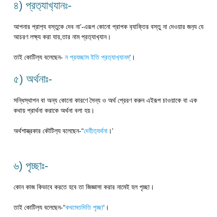
৪) প্রত‍্যাখ‍্যানঃ-
আপনার প্রাপ‍্য বস্তুকে দেব না’-এরূপ কোনো প্রাপক ব‍্যাক্তির বস্তু না দেওয়ার জন‍্য যে
আচরণ লক্ষ্য করা যায়,তার নাম প্রত‍্যাখ‍্যান।
তাই কোটিল‍্য বলেছেন-
ন প্রযচ্ছাম ইতি প্রত‍্যাখ‍্যানম্
‘।
৫) অর্থনাঃ-
সন্ধিস্থাপন বা অন্য কোনো কারণে সৈন্য ও অর্থ প্রেরণ করুন এইরূপ চাওয়াকে বা এক
কথায় প্রার্থনা করাকে অর্থনা বলা হয়।
অর্থশাস্ত্রকার কৌটিল‍্য বলেছেন-“
দেহীত‍্যর্থনা
।’
৬) পৃচ্ছাঃ-
কোন কাজ কিভাবে করতে হবে তা জিজ্ঞাসা করার নামেই হল পৃচ্ছা।
তাই কোটিল‍্য বলেছেন-“
কথমেতদিতি পৃচ্ছা
‘।