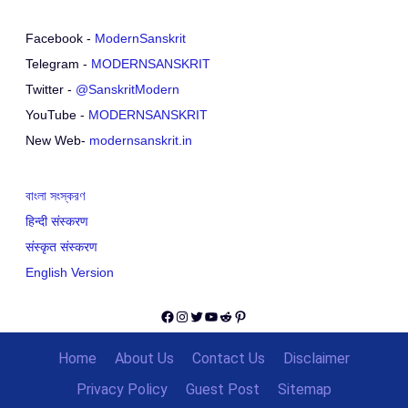
Facebook -
ModernSanskrit
Telegram -
MODERNSANSKRIT
Twitter -
@SanskritModern
YouTube -
MODERNSANSKRIT
New Web-
modernsanskrit.in
বাংলা সংস্করণ
हिन्दी संस्करण
संस्कृत संस्करण
English Version
Facebook
Instagram
Twitter
YouTube
Reddit
Pinterest
Home
About Us
Contact Us
Disclaimer
Privacy Policy
Guest Post
Sitemap