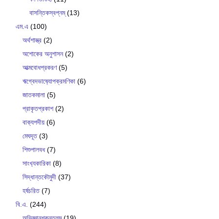
বাসন্তিকস্বপ্নম্
(13)
এম.এ
(100)
অর্থশাস্ত্র
(2)
অশোকের অনুশাসন
(2)
আত্মবোধপ্রকরণ
(5)
ঋগ্বেদভাষ‍্যোপক্রমণিকা
(6)
জাতকমালা
(5)
প্রাকৃতপ্রকাশ
(2)
বাক‍্যপদীয়
(6)
মেঘদূত
(3)
শিশুপালবধ
(7)
সাংখ‍্যকারিকা
(8)
সিদ্ধান্তকৌমুদী
(37)
হর্ষচরিত
(7)
বি.এ.
(244)
অভিজ্ঞানশকুন্তলম্
(19)