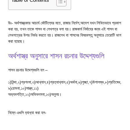
Table of Contents
উঃ- অর্থশাস্ত্রকার আচার্য কৌটিল‍্যের মতে, রাজার নির্দেশ,আদেশ যখন লিখিতভাবে প্রকাশ
করা হয়, তখন তাকে শাসন বা লেখপত্র বলা হয়। রাজকার্য নির্বাহের জন‍্য এই শাসন বা
লেখপত্রের উপর নির্ভর করতে হয়। রাজলেখ বা শাসনের বিষয়বস্তু অনুসারে তেরোটি ভাগ
করা হয়েছে।
অর্থশাস্ত্র অনুসারে শাসন রচনার উদ্দেশ্যগুলি
শাসন রচনার উদ্দেশ্যগুলি হল –
১)নিন্দা,২)প্রশংসা,৩)আখ‍্যান,৪)প্রত‍্যাখ‍্যান,৫)অর্থনা,৬)পৃচ্ছা,৭)উপালম্ভ,৮)প্রতিষেধ,
৯)চোদনা,১০)সান্ত্ব,১১)
অভ‍্যবপত্তি,১২)অভিভৎসনা,১৩)অনুনয়।
নিম্নে এগুলি ব‍্যাখ‍্যা করা হল-