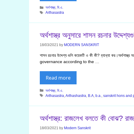
Categories
অর্থশাস্ত্র
,
বি.এ.
Tags
Arthasastra
অর্থশাস্ত্র অনুসারে শাসন রচনার উদ্দেশ্য
18/03/2021
by
MODERN SANSKRIT
শাসন রচনার উদ্দেশ্য গুলি কয়েকটি ও কী কী? ব‍্যাখ‍্যা কর।অর্থশ
governance according to the …
Read more
Categories
অর্থশাস্ত্র
,
বি.এ.
Tags
Arthasastra
,
Arthashastra
,
B.A
,
b.a.
,
sanskrit hons and 
অর্থশাস্ত্র: রাজলেখ বলতে কী বোঝ? র
18/03/2021
by
Modern Sanskrit