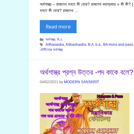
অর্থশাস্ত্র – রাজলেখ বলতে কী বোঝ? রাজলেখ কয়প্রকার ও কী
বলতে কী বোঝ? রাজলেখ …
Read more
Categories
অর্থশাস্ত্র
,
বি.এ.
Tags
Arthasastra
,
Arthashastra
,
B.A
,
b.a.
,
BA Hons and pass
কৌটিল্যের অর্থশাস্ত্র
অর্থশাস্ত্র প্রশ্ন উত্তর -পদ কাকে বল
04/02/2021
by
MODERN SANSKRIT