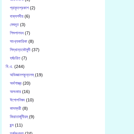
প্রাকৃতপ্রকাশ
(2)
বাক‍্যপদীয়
(6)
মেঘদূত
(3)
শিশুপালবধ
(7)
সাংখ‍্যকারিকা
(8)
সিদ্ধান্তকৌমুদী
(37)
হর্ষচরিত
(7)
বি.এ.
(244)
অভিজ্ঞানশকুন্তলম্
(19)
অর্থশাস্ত্র
(20)
অলংকার
(16)
ঈশোপনিষদ
(10)
কাদম্বরী
(8)
কিরাতার্জুনীয়ম্
(9)
ছন্দ
(11)
তর্কসংগ্রহ
(24)