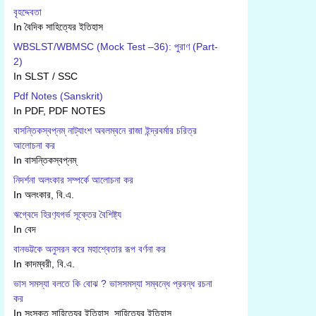
বৃহদ্দেবতা
In বৈদিক সাহিত্যের ইতিহাস
WBSLST/WBMSC (Mock Test –36): পুরাণ (Part-
2)
In SLST / SSC
Pdf Notes (Sanskrit)
In PDF, PDF NOTES
বাসন্তিকস্বপ্নম্ নাট্যাংশ অবলম্বনে রাজা ইন্দ্রবর্মার চরিত্র
আলোচনা কর
In বাসন্তিকস্বপ্নম্
নিদর্শনা অলংকার সম্পর্কে আলোচনা কর
In অলংকার, বি.এ.
ঋগ্বেদে হিরণ‍্যগর্ভ সূক্তের বৈশিষ্ট‍্য
In বেদ
বানভট্টকে অনুসরন করে মহাশ্বেতার রূপ বর্ণনা কর
In কাদম্বরী, বি.এ.
ভাস সমস্যা বলতে কি বোঝ ? ভাসসমস্যা সম্বন্ধে প্রবন্ধ রচনা
কর
In সংস্কৃত সাহিত্যের ইতিহাস, সাহিত্যের ইতিহাস