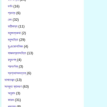
দর্শন
(16)
প্রবন্ধ
(6)
বেদ
(32)
ভট্টিকাব‍্য
(11)
মনুমৎস্যকথা
(2)
মনুসংহিতা
(29)
মুণ্ডকোপনিষদ
(4)
যাজ্ঞবল্ক‍্যসংহিতা
(13)
রঘুবংশম্
(4)
শরৎবর্ণনম্
(3)
স্বপ্নবাসবদত্তম্
(6)
ভাষাতত্ত্ব
(13)
সংস্কৃত ব্যাকরণ
(63)
অনুবাদ
(3)
কারক
(31)
প্রত্যয়
(8)