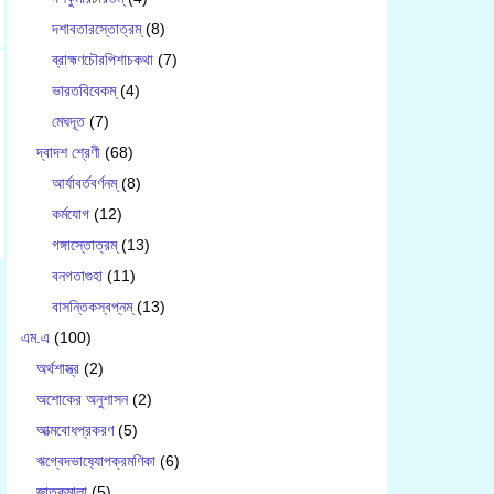
দশাবতারস্তোত্রম্
(8)
ব্রাহ্মণচৌরপিশাচকথা
(7)
ভারতবিবেকম্
(4)
মেঘদূত
(7)
দ্বাদশ শ্রেণী
(68)
আর্যাবর্তবর্ণনম্
(8)
কর্মযোগ
(12)
গঙ্গাস্তোত্রম্
(13)
বনগতাগুহা
(11)
বাসন্তিকস্বপ্নম্
(13)
এম.এ
(100)
অর্থশাস্ত্র
(2)
অশোকের অনুশাসন
(2)
আত্মবোধপ্রকরণ
(5)
ঋগ্বেদভাষ‍্যোপক্রমণিকা
(6)
জাতকমালা
(5)