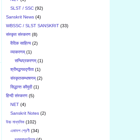
SLST / SSC
(92)
Sanskrit News
(4)
WBSSC / SLST SANSKRIT
(33)
संस्कृत संस्करण
(8)
वैदिक साहित्य
(2)
व्याकरणम्
(1)
सन्धिप्रकरणम्
(1)
श्रीमद्भगवद्गीता
(1)
संस्कृतसम्भाषणम्
(2)
सिद्धान्त कौमुदी
(1)
हिन्दी संस्करण
(5)
NET
(4)
Sanskrit Notes
(2)
উচ্চ মাধ্যমিক
(102)
একাদশ শ্রেণী
(34)
দশকুমারচরিতম্
(4)