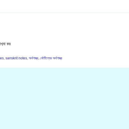
খ‍্যা কর
tes
,
sanskrit notes
,
অর্থশাস্ত্র
,
কৌটিল্যের অর্থশাস্ত্র