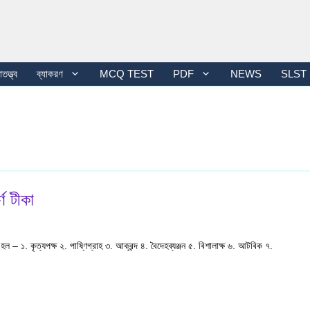
তত্ত্ব
ব্যাকরণ
MCQ TEST
PDF
NEWS
SLST
্ণ টীকা
রা হল – ১. কৃত্যপক্ষ ২. পাষ্ণিগ্রাহ ৩. আক্রন্দ ৪. বৈদেহব্যঞ্জন ৫. বিশালাক্ষ ৬. আটবিক ৭.