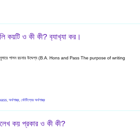
গুলি কয়টি ও কী কী? ব‍্যাখ‍্যা কর।
াস্ত্র অনুসারে শাসন রচনার উদ্দেশ্য (B.A. Hons and Pass The purpose of writing
pass
,
অর্থশাস্ত্র
,
কৌটিল্যের অর্থশাস্ত্র
াজলেখ কয় প্রকার ও কী কী?