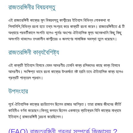
রাজতরঙ্গিনীর বিষয়বস্তু
এই রাজতরঙ্গিনী কাব্যের মূল বিষয়বস্তু কাশ্মীরের ইতিহাস বিভিন্ন লোককথা বা
শিলালিপি,বিভিন্ন রচনা হতে তথ্য সংগ্রহ করে কাব্যটি রচনা করেন। রাজতরঙ্গিনীতে 4 টি
অধ্যায়ে পরবর্তীকালে সংগতি হলেও পূর্বের অংশের ঐতিহাসিক মূল্য অনেকখানি কিছু কিছু
অসংগতি থাকলেও তৎকালীন কাশ্মীরের ও জনগণের সামাজিক অবস্থা তুলে ধরেছেন।
রাজতরঙ্গিনী কাব‍্যবৈশিষ্ট‍্য
এই কাব্যটি ইতিহাস হিসাবে যেমন আদরণীয় তেমনি কাব্য রসিকদের কাছে কাব্য হিসাবে
আদরণীয। সংক্ষিপ্ত ভাবে রচনা কাব্যের উৎকর্ষতা নষ্ট হয়নি তবে ঐতিহাসিক কাব্য হলেও
গ্রন্থটি শান্তরস প্রধান।
উপসংহার
পূর্বে ঐতিহাসিক কাব্যের রচয়িতাগন ছিলেন রাজার আশ্রিত। তারা রাজার জীবনের কীর্তি
কাহিনীও বর্ণনা করেছেন।কিন্তু কলহন ছিলেন একমাত্র ব্যতিক্রম যিনি কাব্যের মাধ্যমে
ইতিহাস ( রাজতরঙ্গিনী )রচনা করেছিলেন।
(FAQ) রাজতরঙ্গিনী গ্রন্থ সম্পর্কে জিজ্ঞাস্য ?