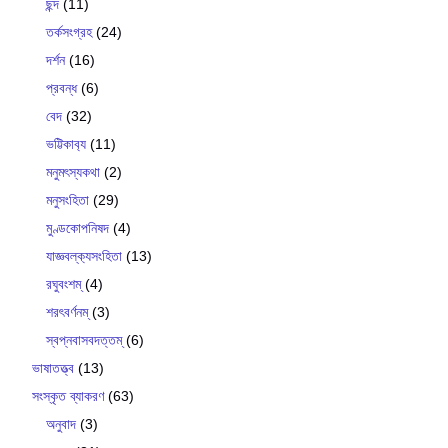
ছন্দ
(11)
তর্কসংগ্রহ
(24)
দর্শন
(16)
প্রবন্ধ
(6)
বেদ
(32)
ভট্টিকাব‍্য
(11)
মনুমৎস্যকথা
(2)
মনুসংহিতা
(29)
মুণ্ডকোপনিষদ
(4)
যাজ্ঞবল্ক‍্যসংহিতা
(13)
রঘুবংশম্
(4)
শরৎবর্ণনম্
(3)
স্বপ্নবাসবদত্তম্
(6)
ভাষাতত্ত্ব
(13)
সংস্কৃত ব্যাকরণ
(63)
অনুবাদ
(3)