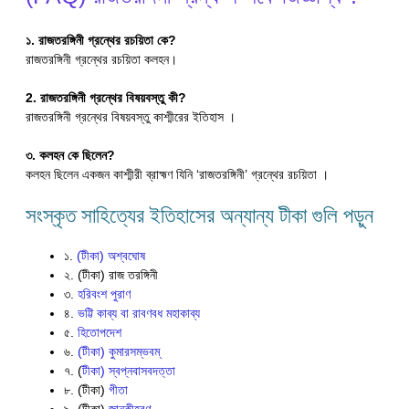
১. রাজতরঙ্গিনী গ্রন্থের রচয়িতা কে?
রাজতরঙ্গিনী গ্রন্থের রচয়িতা কলহন।
2.
রাজতরঙ্গিনী গ্রন্থের বিষয়বস্তু কী?
রাজতরঙ্গিনী গ্রন্থের বিষয়বস্তু কাশ্মীরের ইতিহাস ।
৩.
কলহন কে ছিলেন?
কলহন ছিলেন একজন কাশ্মীরী ব্রাহ্মণ যিনি ‘রাজতরঙ্গিনী’ গ্রন্থের রচয়িতা ।
সংস্কৃত সাহিত্যের ইতিহাসের অন্যান্য টীকা গুলি পড়ুন
১.
(টীকা) অশ্বঘোষ
২. (টীকা) রাজ তরঙ্গিনী
৩.
হরিবংশ পুরাণ
৪.
ভট্টি কাব্য বা রাবণবধ মহাকাব্য
৫.
হিতোপদেশ
৬.
(টীকা) কুমারসম্ভবম্
৭. (
টীকা) স্বপ্নবাসবদত্তা
৮. (টীকা)
গীতা