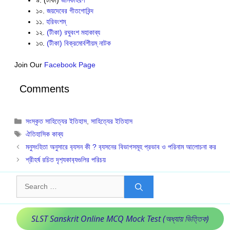
৯. (টীকা)
জানকীহরণ
১০.
জয়দেবের গীতগোবিন্দ
১১.
হরিবংশম্
১২.
(টীকা) রঘুবংশ মহাকাব্য
১৩.
(টীকা) বিক্রমোর্বশীয়ম্ নাটক
Join Our
Facebook Page
Comments
Categories
সংস্কৃত সাহিত্যের ইতিহাস
,
সাহিত্যের ইতিহাস
Tags
ঐতিহাসিক কাব্য
মনুসংহিতা অনুসারে ব‍্যসন কী ? ব‍্যসনের বিভাগসমূহ প্রভাব ও পরিনাম আলোচনা কর
শ্রীহর্ষ রচিত দৃশ‍্যকাব‍্যগুলির পরিচয়
Search
for:
SLST Sanskrit Online MCQ Mock Test (অধ্যায় ভিত্তিক)