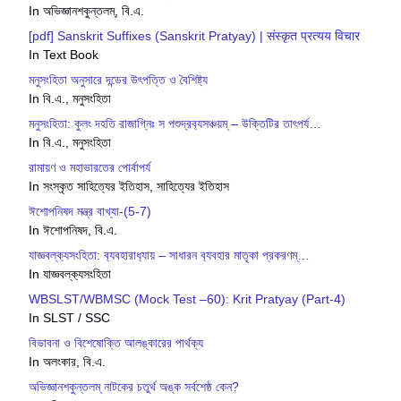
In অভিজ্ঞানশকুন্তলম্, বি.এ.
[pdf] Sanskrit Suffixes (Sanskrit Pratyay) | संस्कृत प्रत्यय विचार
In Text Book
মনুসংহিতা অনুসারে দন্ডের উৎপত্তি ও বৈশিষ্ট্য
In বি.এ., মনুসংহিতা
মনুসংহিতা: কুলং দহতি রাজাগ্নিঃ স পশুদ্রব‍্যসঞ্চয়ম্ – উক্তিটির তাৎপর্য…
In বি.এ., মনুসংহিতা
রামায়ণ ও মহাভারতের পোর্বাপর্য
In সংস্কৃত সাহিত্যের ইতিহাস, সাহিত্যের ইতিহাস
ঈশোপনিষদ মন্ত্র বাখ্যা-(5-7)
In ঈশোপনিষদ, বি.এ.
যাজ্ঞবল্ক‍্যসংহিতা: ব‍্যবহারাধ‍্যায় – সাধারন ব‍্যবহার মাতৃকা প্রকরণম্…
In যাজ্ঞবল্ক‍্যসংহিতা
WBSLST/WBMSC (Mock Test –60): Krit Pratyay (Part-4)
In SLST / SSC
বিভাবনা ও বিশেষোক্তি আলঙ্কারের পার্থক্য
In অলংকার, বি.এ.
অভিজ্ঞানশকুন্তলম্ নাটকের চতুর্থ অঙ্ক সর্বশেষ্ঠ কেন?