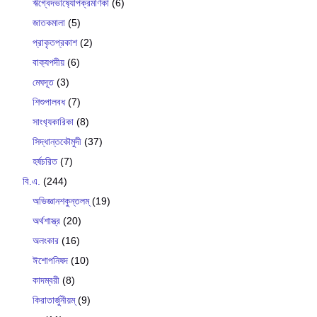
ঋগ্বেদভাষ‍্যোপক্রমণিকা
(6)
জাতকমালা
(5)
প্রাকৃতপ্রকাশ
(2)
বাক‍্যপদীয়
(6)
মেঘদূত
(3)
শিশুপালবধ
(7)
সাংখ‍্যকারিকা
(8)
সিদ্ধান্তকৌমুদী
(37)
হর্ষচরিত
(7)
বি.এ.
(244)
অভিজ্ঞানশকুন্তলম্
(19)
অর্থশাস্ত্র
(20)
অলংকার
(16)
ঈশোপনিষদ
(10)
কাদম্বরী
(8)
কিরাতার্জুনীয়ম্
(9)