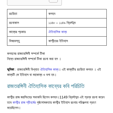
রচয়িতা
কলহন
রচনাকাল
১১৪৮ – ১১৪৯ খ্রিস্টাব্দ
কাব্যের প্রকার
ঐতিহাসিক কাব্য
বিষয়বস্তু
কাশ্মীরের ইতিহাস
কলহনের রাজতরঙ্গিনী সম্পর্কে টিকা
নিম্নে রাজতরঙ্গিনী সম্পর্কে টিকা রচনা করা হল ।
ভূমিকা
: রাজতরঙ্গিনী বিখ্যাত
ঐতিহাসিক কাব্য
। এই কাব্যটির রচয়িতা কলহন । এই
কাব্যটি কে ইতিহাস বা মহাকাব্য ও বলা হয।
রাজতরঙ্গিনী ঐতিহাসিক কাব্যের কবি পরিচিতি
কাশ্মীর রাজ জয়সিংহের সভাকবি ছিলেন কলহন।1149 খ্রিস্টাব্দে এই গ্রন্থ রচনা করেন
তবে
কাশ্মীর রাজ শ্রীহর্ষের
পৃষ্ঠপোষকতায় কাশ্মীর ইতিহাস রচনায় পরিকল্পনা গ্রহণ
করেছিলেন।