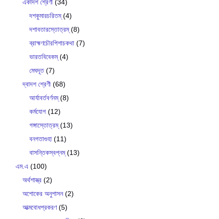
একাদশ শ্রেণী
(34)
দশকুমারচরিতম্
(4)
দশাবতারস্তোত্রম্
(8)
ব্রাহ্মণচৌরপিশাচকথা
(7)
ভারতবিবেকম্
(4)
মেঘদূত
(7)
দ্বাদশ শ্রেণী
(68)
আর্যাবর্তবর্ণনম্
(8)
কর্মযোগ
(12)
গঙ্গাস্তোত্রম্
(13)
বনগতাগুহা
(11)
বাসন্তিকস্বপ্নম্
(13)
এম.এ
(100)
অর্থশাস্ত্র
(2)
অশোকের অনুশাসন
(2)
আত্মবোধপ্রকরণ
(5)