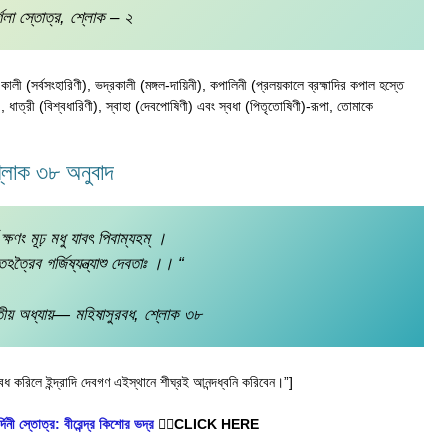
্গলা স্তোত্র, শ্লোক – ২
নী); কালী (সর্বসংহারিণী), ভদ্রকালী (মঙ্গল-দায়িনী), কপালিনী (প্রলয়কালে ব্রহ্মাদির কপাল হস্তে
য়ী), ধাত্রী (বিশ্বধারিণী), স্বাহা (দেবপোষিণী) এবং স্বধা (পিতৃতোষিণী)-রূপা, তোমাকে
 শ্লোক ৩৮ অনুবাদ
 ক্ষণং মূঢ় মধু যাবৎ পিবাম্যহম্‌ ।
তেঽত্রৈব গর্জিষ্যন্ত্যাশু দেবতাঃ ।। “
তৃতীয় অধ্যায়— মহিষাসুরবধ, শ্লোক ৩৮
ধ করিলে ইন্দ্রাদি দেবগণ এইস্থানে শীঘ্রই আনন্দধ্বনি করিবেন।”]
র্দিনী স্তোত্র: বীরেন্দ্র কিশোর ভদ্র
👈🏿CLICK HERE