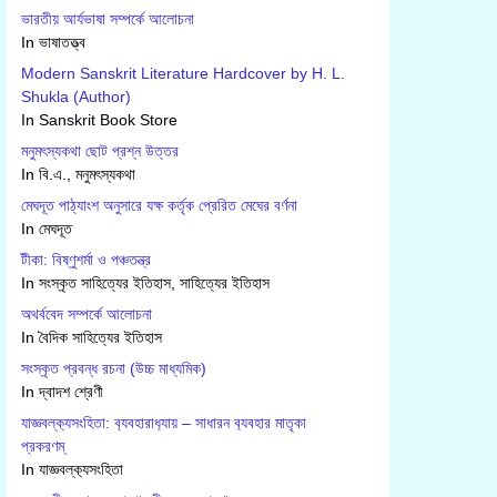
ভারতীয় আর্যভাষা সম্পর্কে আলোচনা
In ভাষাতত্ত্ব
Modern Sanskrit Literature Hardcover by H. L.
Shukla (Author)
In Sanskrit Book Store
মনুমৎস্যকথা ছোট প্রশ্ন উত্তর
In বি.এ., মনুমৎস্যকথা
মেঘদূত পাঠ্যাংশ অনুসারে যক্ষ কর্তৃক প্রেরিত মেঘের বর্ণনা
In মেঘদূত
টীকা: বিষ্ণুশর্মা ও পঞ্চতন্ত্র
In সংস্কৃত সাহিত্যের ইতিহাস, সাহিত্যের ইতিহাস
অথর্ববেদ সম্পর্কে আলোচনা
In বৈদিক সাহিত্যের ইতিহাস
সংস্কৃত প্রবন্ধ রচনা (উচ্চ মাধ্যমিক)
In দ্বাদশ শ্রেণী
যাজ্ঞবল্ক‍্যসংহিতা: ব‍্যবহারাধ‍্যায় – সাধারন ব‍্যবহার মাতৃকা
প্রকরণম্
In যাজ্ঞবল্ক‍্যসংহিতা