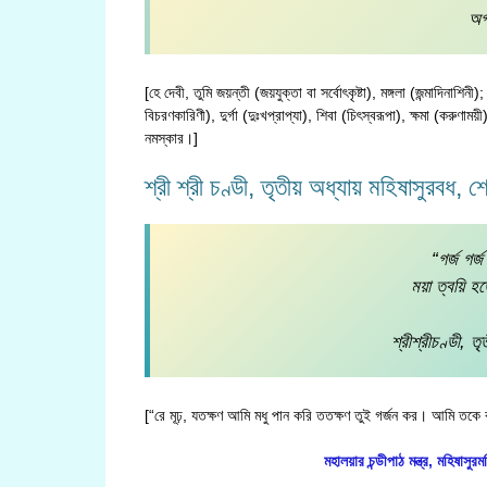
অর
[হে দেবী, তুমি জয়ন্তী (জয়যুক্তা বা সর্বোৎকৃষ্টা), মঙ্গলা (জন্মাদিনাশি
বিচরণকারিণী), দুর্গা (দুঃখপ্রাপ্যা), শিবা (চিৎস্বরূপা), ক্ষমা (করুণাম
নমস্কার।]
শ্রী শ্রী চণ্ডী, তৃতীয় অধ্যায় মহিষাসুরবধ,
“গর্জ গর্জ
ময়া ত্বয়ি হ
শ্রীশ্রীচণ্ডী, 
[“রে মূঢ়, যতক্ষণ আমি মধু পান করি ততক্ষণ তুই গর্জন কর। আমি তকে ব
মহালয়ার চন্ডীপাঠ মন্ত্র, মহিষাসুরম