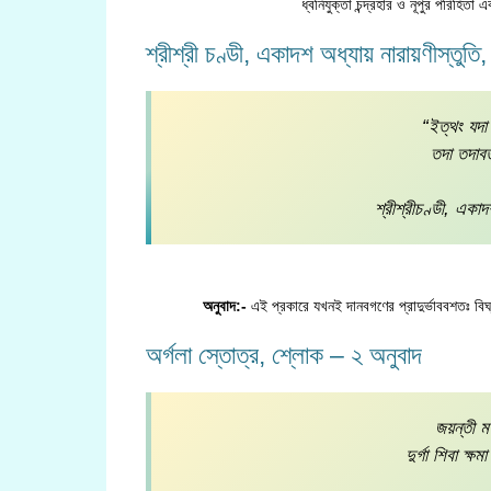
ধ্বনিযুক্তা চন্দ্রহার ও নূপুর পরিহিতা 
শ্রীশ্রী চণ্ডী, একাদশ অধ্যায় নারায়ণীস্ত
“ইত্থং যদা
তদা তদাবতী
শ্রীশ্রীচণ্ডী, একা
অনুবাদ:-
এই প্রকারে যখনই দানবগণের প্রাদুর্ভাববশতঃ ব
অর্গলা স্তোত্র, শ্লোক – ২ অনুবাদ
জয়ন্তী 
দুর্গা শিবা ক্ষ