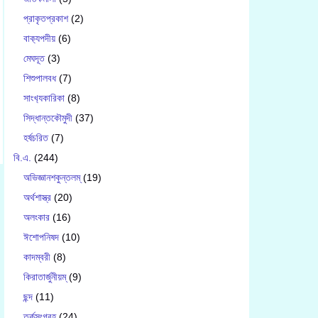
প্রাকৃতপ্রকাশ
(2)
বাক‍্যপদীয়
(6)
মেঘদূত
(3)
শিশুপালবধ
(7)
সাংখ‍্যকারিকা
(8)
সিদ্ধান্তকৌমুদী
(37)
হর্ষচরিত
(7)
বি.এ.
(244)
অভিজ্ঞানশকুন্তলম্
(19)
অর্থশাস্ত্র
(20)
অলংকার
(16)
ঈশোপনিষদ
(10)
কাদম্বরী
(8)
কিরাতার্জুনীয়ম্
(9)
ছন্দ
(11)
তর্কসংগ্রহ
(24)