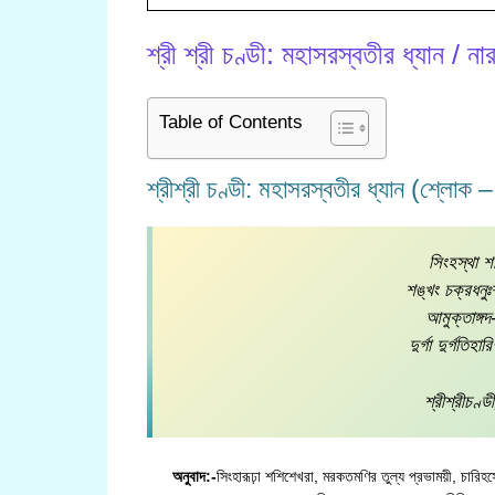
শ্রী শ্রী চণ্ডী: মহাসরস্বতীর ধ্যান / না
Table of Contents
শ্রীশ্রী চণ্ডী: মহাসরস্বতীর ধ্যান (শ্লোক 
সিংহস্থা শশ
শঙ্খং চক্রধনুঃশ
আমুক্তাঙ্গদ
দুর্গা দুর্গতি
শ্রীশ্রীচণ্
অনুবাদ:-
সিংহারূঢ়া শশিশেখরা, মরকতমণির তুল্য প্রভাময়ী, চারিহস্ত