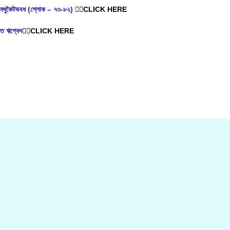
়— মধুকৈটভবধ (শ্লোক – ৭৩-৮২)
👈🏿CLICK HERE
্ত ঋগ্বেদ
👈🏿CLICK HERE