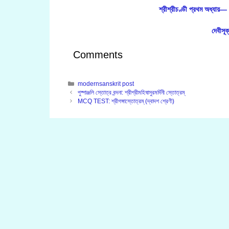
শ্রীশ্রীচণ্ডী প্রথম অধ্যায
দেবীসূক
Comments
Categories
modernsanskrit post
পুষ্পাঞ্জলি স্তোত্র বন্দনা: শ্রীশ্রীমহিষাসুরমর্দিনী স্তোত্রম্‌
MCQ TEST: শ্রীগঙ্গাস্তোত্রম্ (দ্বাদশ শ্রেণী)