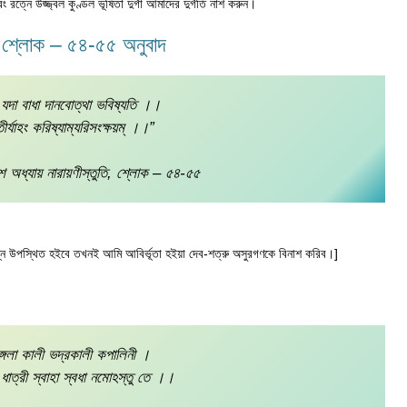
এবং রত্নে উজ্জ্বল কুণ্ডল ভূষিতা দুর্গা আমাদের দুর্গতি নাশ করুন।
ুতি, শ্লোক – ৫৪-৫৫ অনুবাদ
 যদা বাধা দানবোত্থা ভবিষ্যতি ।।
র্যাহং করিষ্যাম্যরিসংক্ষয়ম্‌ ।।”
দশ অধ্যায় নারায়ণীস্তুতি, শ্লোক – ৫৪-৫৫
িঘ্ন উপস্থিত হইবে তখনই আমি আবির্ভূতা হইয়া দেব-শত্রু অসুরগণকে বিনাশ করিব।]
মঙ্গলা কালী ভদ্রকালী কপালিনী ।
মা ধাত্রী স্বাহা স্বধা নমোঽস্তু তে ।।