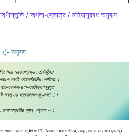
রায়ণীস্তুতি / অর্গলা-স্তোত্র / মহিষাসুরবধ অনুবাদ
– ২)- অনুবাদ
িশেখরা মরকতপ্রখ্যা চতুর্ভির্ভুজৈঃ
রাংশ্চ দধতী নেত্রৈস্ত্রিভিঃ শোভিতা ।
-হার-কঙ্কণ-রণৎ-কাঞ্চীক্বণন্নূপুরা
হারিণী ভবতু নো রত্নোল্লসৎকুণ্ডলা ।।
ডী, মহাসরস্বতীর ধ্যান, শ্লোক – ২
ে শঙ্খ, চক্র ও ধনুর্বাণ ধারিণী, ত্রিনয়ন দ্বারা শোভিতা, কেয়ূর, হার ও বলয় এবং মৃদু-মধুর