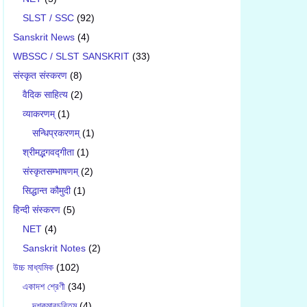
SLST / SSC
(92)
Sanskrit News
(4)
WBSSC / SLST SANSKRIT
(33)
संस्कृत संस्करण
(8)
वैदिक साहित्य
(2)
व्याकरणम्
(1)
सन्धिप्रकरणम्
(1)
श्रीमद्भगवद्गीता
(1)
संस्कृतसम्भाषणम्
(2)
सिद्धान्त कौमुदी
(1)
हिन्दी संस्करण
(5)
NET
(4)
Sanskrit Notes
(2)
উচ্চ মাধ্যমিক
(102)
একাদশ শ্রেণী
(34)
দশকুমারচরিতম্
(4)