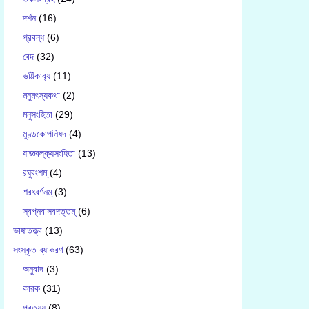
দর্শন
(16)
প্রবন্ধ
(6)
বেদ
(32)
ভট্টিকাব‍্য
(11)
মনুমৎস্যকথা
(2)
মনুসংহিতা
(29)
মুণ্ডকোপনিষদ
(4)
যাজ্ঞবল্ক‍্যসংহিতা
(13)
রঘুবংশম্
(4)
শরৎবর্ণনম্
(3)
স্বপ্নবাসবদত্তম্
(6)
ভাষাতত্ত্ব
(13)
সংস্কৃত ব্যাকরণ
(63)
অনুবাদ
(3)
কারক
(31)
প্রত্যয়
(8)