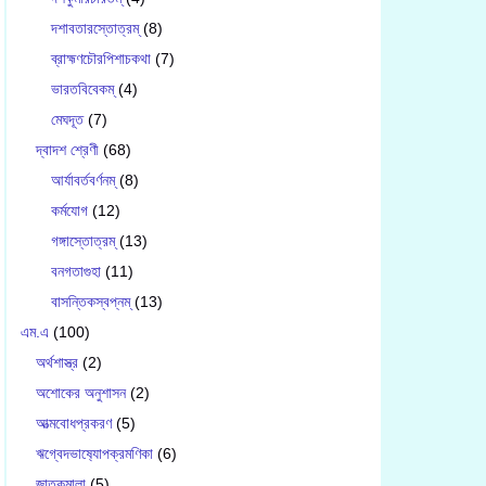
দশাবতারস্তোত্রম্
(8)
ব্রাহ্মণচৌরপিশাচকথা
(7)
ভারতবিবেকম্
(4)
মেঘদূত
(7)
দ্বাদশ শ্রেণী
(68)
আর্যাবর্তবর্ণনম্
(8)
কর্মযোগ
(12)
গঙ্গাস্তোত্রম্
(13)
বনগতাগুহা
(11)
বাসন্তিকস্বপ্নম্
(13)
এম.এ
(100)
অর্থশাস্ত্র
(2)
অশোকের অনুশাসন
(2)
আত্মবোধপ্রকরণ
(5)
ঋগ্বেদভাষ‍্যোপক্রমণিকা
(6)
জাতকমালা
(5)