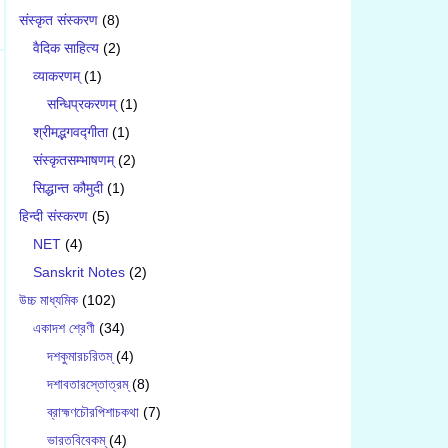
संस्कृत संस्करण
(8)
वैदिक साहित्य
(2)
व्याकरणम्
(1)
सन्धिप्रकरणम्
(1)
श्रीमद्भगवद्गीता
(1)
संस्कृतसम्भाषणम्
(2)
सिद्धान्त कौमुदी
(1)
हिन्दी संस्करण
(5)
NET
(4)
Sanskrit Notes
(2)
উচ্চ মাধ্যমিক
(102)
একাদশ শ্রেণী
(34)
দশকুমারচরিতম্
(4)
দশাবতারস্তোত্রম্
(8)
ব্রাহ্মণচৌরপিশাচকথা
(7)
ভারতবিবেকম্
(4)