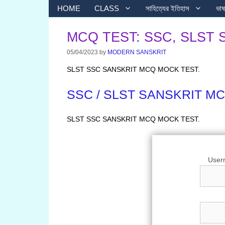
Skip
HOME
CLASS
সাহিত্যের ইতিহাস
ভাষা
to
content
MCQ TEST: SSC, SLST
05/04/2023
by
MODERN SANSKRIT
SLST SSC SANSKRIT MCQ MOCK TEST.
SSC / SLST SANSKRIT M
SLST SSC SANSKRIT MCQ MOCK TEST.
User