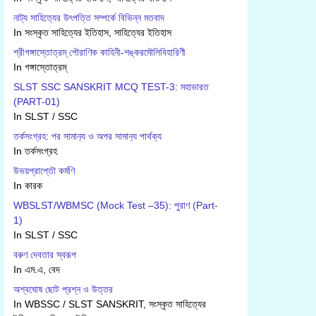
নাট্য সাহিত্যের উৎপত্তি সম্পর্কে বিভিন্ন মতবাদ
In সংস্কৃত সাহিত্যের ইতিহাস, সাহিত্যের ইতিহাস
শ্রীগঙ্গাস্তোত্রম্ পৌরাণিক কাহিনী-শঙ্করমৌলিবিহারিণী
In গঙ্গাস্তোত্রম্
SLST SSC SANSKRIT MCQ TEST-3: মহাভারত
(PART-01)
In SLST / SSC
তর্কসংগ্রহ: পর সামান‍্য ও অপর সামান‍্য পার্থক্য
In তর্কসংগ্রহ
উভয়প্রাপ্তৌ কর্মণি
In কারক
WBSLST/WBMSC (Mock Test –35): পুরাণ (Part-
1)
In SLST / SSC
বরুণ দেবতার স্বরূপ
In এম.এ, বেদ
অশ্বঘোষ ছোট প্রশ্ন ও উত্তর
In WBSSC / SLST SANSKRIT, সংস্কৃত সাহিত্যের