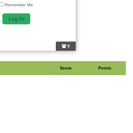
Remember Me
0
Score
Points