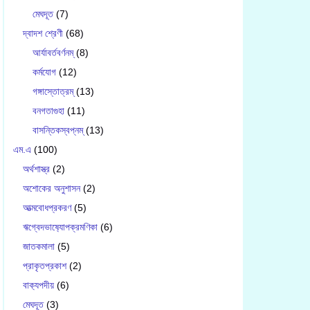
মেঘদূত
(7)
দ্বাদশ শ্রেণী
(68)
আর্যাবর্তবর্ণনম্
(8)
কর্মযোগ
(12)
গঙ্গাস্তোত্রম্
(13)
বনগতাগুহা
(11)
বাসন্তিকস্বপ্নম্
(13)
এম.এ
(100)
অর্থশাস্ত্র
(2)
অশোকের অনুশাসন
(2)
আত্মবোধপ্রকরণ
(5)
ঋগ্বেদভাষ‍্যোপক্রমণিকা
(6)
জাতকমালা
(5)
প্রাকৃতপ্রকাশ
(2)
বাক‍্যপদীয়
(6)
মেঘদূত
(3)