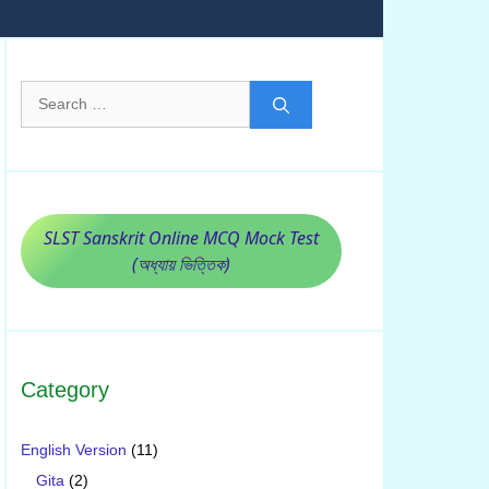
Search
for:
SLST Sanskrit Online MCQ Mock Test
(অধ্যায় ভিত্তিক)
Category
English Version
(11)
Gita
(2)