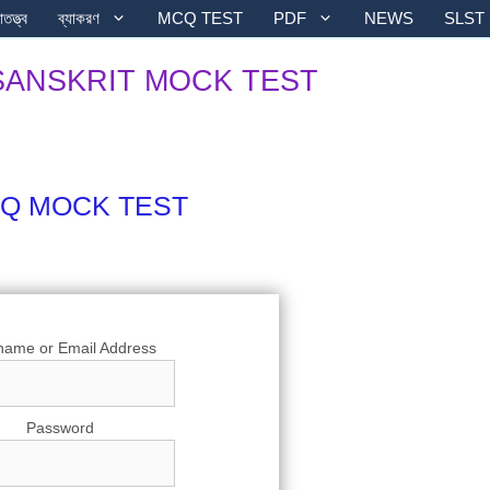
তত্ত্ব
ব্যাকরণ
MCQ TEST
PDF
NEWS
SLST
 SANSKRIT MOCK TEST
CQ MOCK TEST
name or Email Address
Password