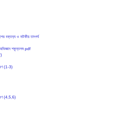
পের বক্তব‍্য ও নাটকীয় তাৎপর্য
 অভিজ্ঞান শকুন্তলম pdf
2)
ারণ (1-3)
সারণ (4,5,6)