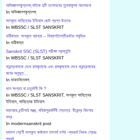
অভিজ্ঞানশকুন্তলম্ নাটকে দুটি তপোবনের তুলনামূলক আলোচনা
In অভিজ্ঞানশকুন্তলম্
সংস্কৃত সাহিত্যের ইতিহাস ছোট প্রশ্ন উত্তর
In WBSSC / SLST SANSKRIT
ভট্টিকাব‍্য: সংস্কৃত ব্যাখ্যা – বিম্বাগতৈস্তীরবনৈঃ সমৃদ্ধিং
In ভট্টিকাব‍্য
Sanskrit SSC (SLST) পরীক্ষা প্রস্তুতি
In WBSSC / SLST SANSKRIT
নরেন্দ্রনাথকে দেখে রামকৃষ্ণের এবং রামকৃষ্ণকে দেখে নরেন্দ্রনাথের
মনের অনুভূত…
In ভারতবিবেকম্
ভান সংগ্রহ বা চতুর্ভানী কি ?
In WBSSC / SLST SANSKRIT, সংস্কৃত সাহিত্যের
ইতিহাস, সাহিত্যের ইতিহাস
মহালয়ার চন্ডীপাঠ মন্ত্র, মহিষাসুরমর্দিনী স্তোত্র: বীরেন্দ্র কিশোর
ভদ্র
In modernsanskrit post
দ্বাদশ শ্রেণী সংস্কৃত কর্মযোগ তাৎপর্য বর্ণনা -স্বধর্মে নিধনং শ্রেয়ঃ
পরধর্ম…