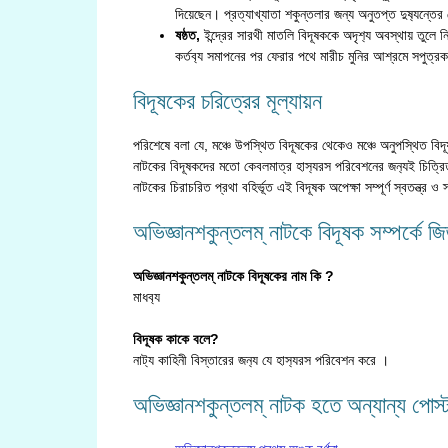
দিয়েছেন। প্রত্যাখ্যাতা শকুন্তলার জন্য অনুতপ্ত দুষ‍্যন্তে
ষষ্ঠত,
ইন্দ্রের সারথী মাতলি বিদূষককে অদৃশ‍্য অবস্থায় তুলে ন
কর্তব‍্য সমাপনের পর ফেরার পথে মারীচ মুনির আশ্রমে সপুত্র
বিদূষকের চরিত্রের মূল্যায়ন
পরিশেষে বলা যে, মঞ্চে উপস্থিত বিদূষকের থেকেও মঞ্চে অনুপস্থিত বিদ
নাটকের বিদূষকদের মতো কেবলমাত্র হাস‍্যরস পরিবেশনের জন‍্যই চিত্রিত 
নাটকের চিরাচরিত প্রথা বহির্ভূত এই বিদূষক অপেক্ষা সম্পূর্ণ স্বতন্ত্র ও 
অভিজ্ঞানশকুন্তলম্ নাটকে বিদূষক সম্পর্কে 
অভিজ্ঞানশকুন্তলম্ নাটকে বিদূষকের নাম কি ?
মাধব‍্য
বিদূষক কাকে বলে?
নাট‍্য কাহিনী বিস্তারের জন‍্য যে হাস‍্যরস পরিবেশন করে ।
অভিজ্ঞানশকুন্তলম্ নাটক হতে অন্যান্য পোস্