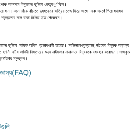
র শোক অবদমনে বিদূষকের ভূমিকা গুরুত্বপূর্ণ ছিল।
িয়ে যান। ফলে তাঁকে বাঁচাতে দুষ‍্যন্তের ক্ষত্রিয় তেজ ফিরে আসে এবং স্বর্গে গিয়ে যথাযথ
ক শকুন্তলার সঙ্গে রাজা মিলিত হতে পেরেছেন।
ূষকের ভূমিকা নাটকে অধিক প্রভাবশালী হয়েছে। ‘অভিজ্ঞানশকুন্তলম্’ নাটকের বিদূষক অন‍্যান‍্য
হননি, নাট‍্য কাহিনী বিস্তারের জন‍্য নাট‍্যকার নানাভাবে বিদূষককে ব‍্যবহার করেছেন। সংস্কৃত
স্বমহিমায় সমুজ্জ্বল।
জিজ্ঞাস্য(FAQ)
টগুলি