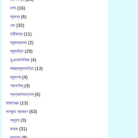
দর্শন
(16)
প্রবন্ধ
(6)
বেদ
(32)
ভট্টিকাব‍্য
(11)
মনুমৎস্যকথা
(2)
মনুসংহিতা
(29)
মুণ্ডকোপনিষদ
(4)
যাজ্ঞবল্ক‍্যসংহিতা
(13)
রঘুবংশম্
(4)
শরৎবর্ণনম্
(3)
স্বপ্নবাসবদত্তম্
(6)
ভাষাতত্ত্ব
(13)
সংস্কৃত ব্যাকরণ
(63)
অনুবাদ
(3)
কারক
(31)
প্রত্যয়
(8)