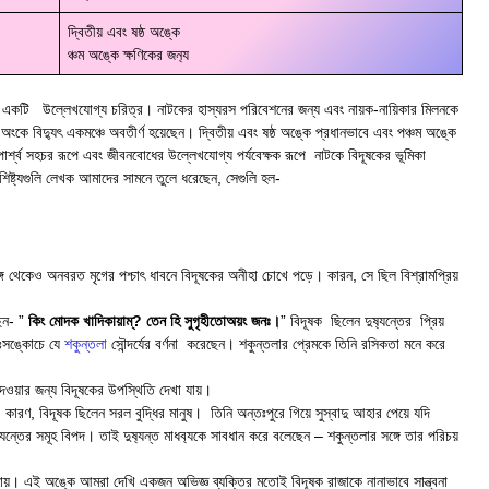
দ্বিতীয় এবং ষষ্ঠ অঙ্কে
ঞ্চম অঙ্কে ক্ষণিকের জন‍্য
য একটি উল্লেখযোগ্য চরিত্র। নাটকের হাস্যরস পরিবেশনের জন্য এবং নায়ক-নায়িকার মিলনকে
 অংকে বিদ্যুৎ একমঞ্চে অবতীর্ণ হয়েছেন। দ্বিতীয় এবং ষষ্ঠ অঙ্কে প্রধানভাবে এবং পঞ্চম অঙ্কে
ার্শ্ব সহচর রূপে এবং জীবনবোধের উল্লেখযোগ্য পর্যবেক্ষক রূপে নাটকে বিদূষকের ভূমিকা
শিষ্ট‍্যগুলি লেখক আমাদের সামনে তুলে ধরেছেন, সেগুলি হল-
সঙ্গে থেকেও অনবরত মৃগের পশ্চাৎ ধাবনে বিদূষকের অনীহা চোখে পড়ে। কারন, সে ছিল বিশ্রামপ্রিয়
েন- ”
কিং মোদক খাদিকায়াম্? তেন হি সুগৃহীতোঅয়ং জনঃ।
” বিদূষক ছিলেন দুষ‍্যন্তের প্রিয়
িঃসঙ্কোচে যে
শকুন্তলা
সৌন্দর্যের বর্ণনা করেছেন। শকুন্তলার প্রেমকে তিনি রসিকতা মনে করে
দেওয়ার জন্য বিদূষকের উপস্থিতি দেখা যায়।
া। কারণ, বিদূষক ছিলেন সরল বুদ্ধির মানুষ। তিনি অন্তঃপুরে গিয়ে সুস্বাদু আহার পেয়ে যদি
্যন্তের সমূহ বিপদ। তাই দুষ‍্যন্ত‍ মাধব‍্যকে সাবধান করে বলেছেন – শকুন্তলার সঙ্গে তার পরিচয়
া যায়। এই অঙ্কে আমরা দেখি একজন অভিজ্ঞ ব্যক্তির মতোই বিদূষক রাজাকে নানাভাবে সান্ত্বনা