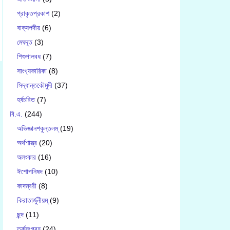
প্রাকৃতপ্রকাশ
(2)
বাক‍্যপদীয়
(6)
মেঘদূত
(3)
শিশুপালবধ
(7)
সাংখ‍্যকারিকা
(8)
সিদ্ধান্তকৌমুদী
(37)
হর্ষচরিত
(7)
বি.এ.
(244)
অভিজ্ঞানশকুন্তলম্
(19)
অর্থশাস্ত্র
(20)
অলংকার
(16)
ঈশোপনিষদ
(10)
কাদম্বরী
(8)
কিরাতার্জুনীয়ম্
(9)
ছন্দ
(11)
তর্কসংগ্রহ
(24)