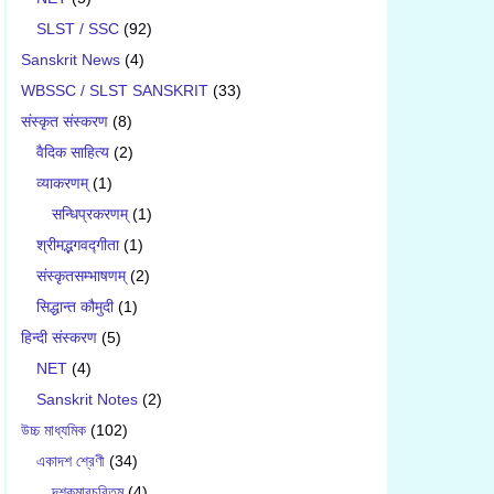
SLST / SSC
(92)
Sanskrit News
(4)
WBSSC / SLST SANSKRIT
(33)
संस्कृत संस्करण
(8)
वैदिक साहित्य
(2)
व्याकरणम्
(1)
सन्धिप्रकरणम्
(1)
श्रीमद्भगवद्गीता
(1)
संस्कृतसम्भाषणम्
(2)
सिद्धान्त कौमुदी
(1)
हिन्दी संस्करण
(5)
NET
(4)
Sanskrit Notes
(2)
উচ্চ মাধ্যমিক
(102)
একাদশ শ্রেণী
(34)
দশকুমারচরিতম্
(4)