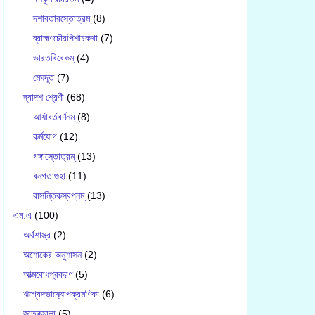
দশাবতারস্তোত্রম্
(8)
ব্রাহ্মণচৌরপিশাচকথা
(7)
ভারতবিবেকম্
(4)
মেঘদূত
(7)
দ্বাদশ শ্রেণী
(68)
আর্যাবর্তবর্ণনম্
(8)
কর্মযোগ
(12)
গঙ্গাস্তোত্রম্
(13)
বনগতাগুহা
(11)
বাসন্তিকস্বপ্নম্
(13)
এম.এ
(100)
অর্থশাস্ত্র
(2)
অশোকের অনুশাসন
(2)
আত্মবোধপ্রকরণ
(5)
ঋগ্বেদভাষ‍্যোপক্রমণিকা
(6)
জাতকমালা
(5)