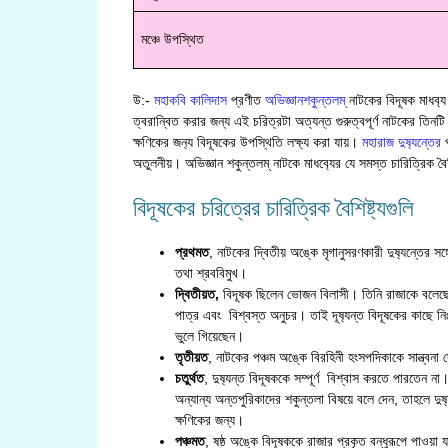
মঞ্চে উপস্থিত
উ:-
মহাকবি কালিদাস
প্রণীত
অভিজ্ঞানশকুন্তলম্
নাটকের বিদূষক মাধব‍্
ত্বরান্বিত করার জন্য এই চরিত্রটা অত্যন্ত গুরুত্বপূর্ণ নাটকের তিনটি
ক্ষণিকের জন‍্য বিদূষকের উপস্থিতি লক্ষ‍্য করা যায়।
মহারাজ দুষ‍্যন্তের
প
অতুলনীয়। অভিজ্ঞান শকুন্তলম্ নাটকে মাধব‍্যের যে সমস্ত চারিত্রিক বৈ
বিদূষকের চরিত্রের চারিত্রিক বৈশিষ্ট‍্যগুলি
প্রথমত
, নাটকের দ্বিতীয় অঙ্কে মৃগানুসরণকারী দুষ‍্যন্তের 
তথা শ্রববিমুখ।
দ্বিতীয়ত,
বিদূষক ছিলেন ভোজন বিলাসী। তিনি রাজাকে বলেছ
পাত্র এবং বিশ্বস্ত অনুচর। তাই দূষ‍্যন্ত বিদূষকের কাছে ন
ভুলে গিয়েছেন।
তৃতীয়ত
, নাটকের পঞ্চম অঙ্কে বিরহিনী হংসপদিকাকে সান্ত্বনা 
চতুর্থত
, দুষ‍্যন্ত বিদূষককে সম্পূর্ণ বিশ্বাস করতে পারতেন ন
অন্যান্য অন্তপুরিকাদের শকুন্তলা বিষয়ে বলে দেন, তাহলে দুষ‍
ক্ষণিকের জন্য।
পঞ্চমত
, ষষ্ঠ অঙ্কে বিদূষককে রাজার প্রকৃত বন্ধুরূপে পাওয়