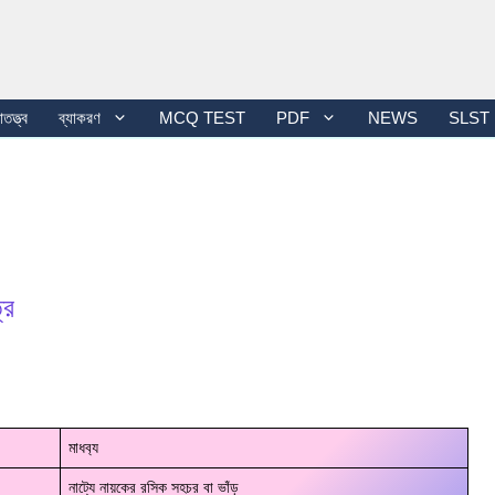
তত্ত্ব
ব্যাকরণ
MCQ TEST
PDF
NEWS
SLST
্র
মাধব‍্য
নাট্যে নায়কের রসিক সহচর বা ভাঁড়