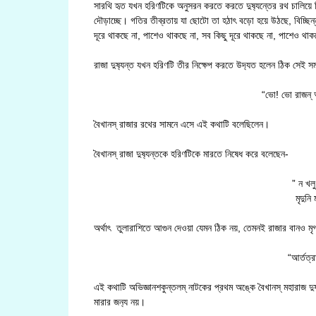
সারথি হৃত যখন হরিণটিকে অনুসরন করতে করতে দুষ‍্যন্তের রথ চালিয়ে নি
দৌড়াচ্ছে। গতির তীব্রতায় যা ছোটো তা হঠাৎ বড়ো হয়ে উঠছে, বিচ্ছিন্ন ব
দূরে থাকছে না, পাশেও থাকছে না, সব কিছু দূরে থাকছে না, পাশেও থাকছ
রাজা দুষ‍্যন্ত যখন হরিণটি তীর নিক্ষেপ করতে উদ‍্যত হলেন ঠিক সেই
“ভো! ভো রাজন্ আ
বৈখানস্ রাজার রথের সামনে এসে এই কথাটি বলেছিলেন।
বৈখানস্ রাজা দুষ‍্যন্তকে হরিণটিকে মারতে নিষেধ করে বলেছেন-
” ন খলু
মৃদুনি
অর্থাৎ তুলারাশিতে আগুন দেওয়া যেমন ঠিক নয়, তেমনই রাজার বানও মৃগ
“আর্তত্রা
এই কথাটি অভিজ্ঞানশকুন্তলম্ নাটকের প্রথম অঙ্কে বৈখানস্ মহারাজ দুষ‍
মারার জন‍্য নয়।