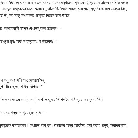
য়ে যাচ্ছিলেন তখন মনে হচ্ছিল রথের বাহন ঘোড়াগুলো সূর্য এবং ইন্দ্রের ঘোড়াদের থেকেও দ্রুত
স্তুও সংযুক্তের মতো দেখাচ্ছে, বাঁকা জিনিসেও সোজা দেখাচ্ছে, মুহূর্তের জন‍্যও কোনো কিছু
ে না, সব কিছু ক্ষণকালের মধ‍্যেই পিছনে চলে যাচ্ছে।
 সময় আশ্রয়বাসী তাপস বৈখানস্ বলে উঠলেন –
শ্রম মৃগঃ অয়ং ন হন্তব‍্যঃ ন হন্তব‍্যঃ।”
 ন খলু বানঃ সন্নিপাত‍্যেঅয়মস্মিন্
 মৃগশরীরে তুলরাশি ইব অগ্নিঃ।”
দেহে আঘাতের যোগ‍্য নয়। এখানে তুলারাশি পদটির পাঠান্তর হল পুষ্পরাশি।
নায় বঃ শস্ত্রং ন প্রহর্তুমনাগসি” –
্যন্তকে বলেছিলেন। কথাটির অর্থ হল- রাজাদের অস্ত্র আর্তদের রক্ষা করার জন‍্য, নিরাপরাধকে