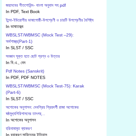
জয়দেবের গীতগোবিন্দ- বাংলা অনুবাদ সহ pdf
In PDF, Text Book
ইন্দো-ইউরোপীয় ভাষাগোষ্ঠী-উপশ্রেণী ও চারটি উপশ্রেণীর বৈশিষ্ট্য
In ভাষাতত্ত্ব
WBSLST/WBMSC (Mock Test –29):
অর্থশাস্ত্র(Part-1)
In SLST / SSC
সংজ্ঞান সূক্ত হতে ছোট প্রশ্ন ও উত্তর
In বি.এ., বেদ
Pdf Notes (Sanskrit)
In PDF, PDF NOTES
WBSLST/WBMSC (Mock Test-75): Karak
(Part-6)
In SLST / SSC
অশোকের অনুশাসন: দেবপ্রিয় প্রিয়দর্শী রাজা অশোকের
ষষ্ঠমুখ‍্যগিরিশাসনের তাৎপর্…
In অশোকের অনুশাসন
হরিনামামৃত ব্যাকরণ
In ব‍্যাকরণ সাহিত‍্যের ইতিহাস