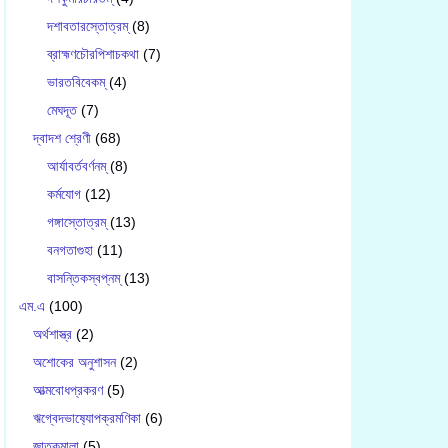
দশাবতারস্তোত্রম্
(8)
ব্রাহ্মণচৌরপিশাচকথা
(7)
ভারতবিবেকম্
(4)
মেঘদূত
(7)
দ্বাদশ শ্রেণী
(68)
আর্যাবর্তবর্ণনম্
(8)
কর্মযোগ
(12)
গঙ্গাস্তোত্রম্
(13)
বনগতাগুহা
(11)
বাসন্তিকস্বপ্নম্
(13)
এম.এ
(100)
অর্থশাস্ত্র
(2)
অশোকের অনুশাসন
(2)
আত্মবোধপ্রকরণ
(5)
ঋগ্বেদভাষ‍্যোপক্রমণিকা
(6)
জাতকমালা
(5)