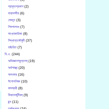
প্রাকৃতপ্রকাশ
(2)
বাক‍্যপদীয়
(6)
মেঘদূত
(3)
শিশুপালবধ
(7)
সাংখ‍্যকারিকা
(8)
সিদ্ধান্তকৌমুদী
(37)
হর্ষচরিত
(7)
বি.এ.
(244)
অভিজ্ঞানশকুন্তলম্
(19)
অর্থশাস্ত্র
(20)
অলংকার
(16)
ঈশোপনিষদ
(10)
কাদম্বরী
(8)
কিরাতার্জুনীয়ম্
(9)
ছন্দ
(11)
তর্কসংগ্রহ
(24)