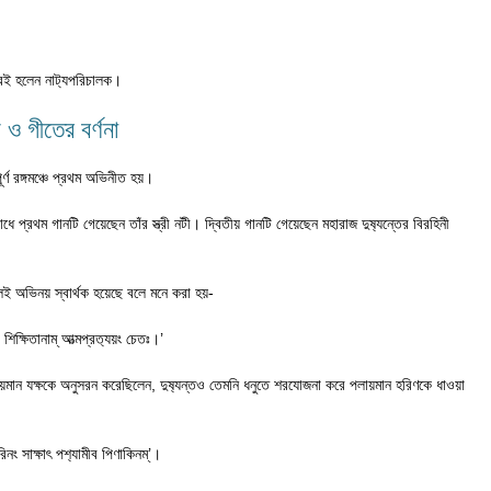
ারই হলেন নাট‍্যপরিচালক।
ও গীতের বর্ণনা
ূর্ণ রঙ্গমঞ্চে প্রথম অভিনীত হয়।
 প্রথম গানটি গেয়েছেন তাঁর স্ত্রী নটী। দ্বিতীয় গানটি গেয়েছেন মহারাজ দুষ‍্যন্তের বিরহিনী
রলেই অভিনয় স্বার্থক হয়েছে বলে মনে করা হয়-
শিক্ষিতানাম্ আত্মপ্রত‍্যয়ং চেতঃ।’
ায়মান যক্ষকে অনুসরন করেছিলেন, দুষ‍্যন্তও তেমনি ধনুতে শরযোজনা করে পলায়মান হরিণকে ধাওয়া
ারিনং সাক্ষাৎ পশ‍্যামীব পিণাকিনম্’।