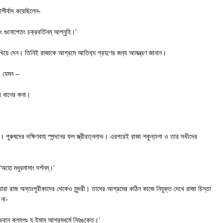
আশীর্বাদ করেছিলেন-
বং গুনোপেতং চক্রবর্তিনম্ আপ্নুহি।’
েখিয়ে দেন। তিনিই রাজাকে আশ্রমে আতিথ‍্য গ্রহণের জন‍্য আমন্ত্রণ জানান।
। যেমন –
র ধানের কনা।
।
িল। পুরুষদের দক্ষিণবাহু স্পন্দনের ফল স্ত্রীরত্নলাভ। এরপরেই রাজা শকুন্তলা ও তার সখীদের
‘অহো মধুরমাসাং দর্শনম্।’
রা রাজ অন্তঃপুরীকাদের থেকেও সুন্দরী। তাদের আশ্রমের কঠিন কাজে নিযুক্ত দেখে রাজা চিন্তা
 না-
ভবান্ কশ‍্যপঃ য ইমাম্ আশ্রমধর্মে নিযুঙক্তে।’