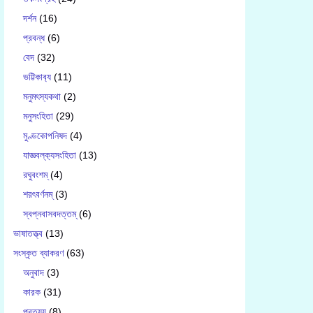
দর্শন
(16)
প্রবন্ধ
(6)
বেদ
(32)
ভট্টিকাব‍্য
(11)
মনুমৎস্যকথা
(2)
মনুসংহিতা
(29)
মুণ্ডকোপনিষদ
(4)
যাজ্ঞবল্ক‍্যসংহিতা
(13)
রঘুবংশম্
(4)
শরৎবর্ণনম্
(3)
স্বপ্নবাসবদত্তম্
(6)
ভাষাতত্ত্ব
(13)
সংস্কৃত ব্যাকরণ
(63)
অনুবাদ
(3)
কারক
(31)
প্রত্যয়
(8)