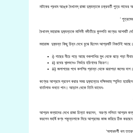
নাটকের প্রথম অঙ্কে বৈখানস্ রাজা দুষ‍্যন্তকে চক্রবর্তী পুত্র লাভের 
‘ পুত্রমে
বৈখানস্ মহারাজ দুষ‍্যন্তকে মালিনী নদীতীরে কুলপতি কণ্বের আশমটি দ
মহারাজ দুষ‍্যন্ত কিছু চিহ্ন দেখে বুঝে ছিলেন আশ্রমটি নিকটেই আছে
i) গাছের নীচে পড়ে আছে শুকপাখির মুখ থেকে ঝড়ে পড়া নীবা
ii) রথের শব্দশুনেও নির্ভয়ে হরিণদের বিচরণ।
iii) জলাশয়ের পথে কলশির প্রান্ত থেকে ঝরাপড়া জলের দাগ
কণ্বের আশ্রমে প্রবেশ করার সময় দুষ‍্যন্তের দক্ষিমবাহু স্পন্দিত হয়েছ
বার্তালাভ শুনতে পান। আড়াল থেকে তিনি ভাবেন-
আশ্রম কন্যাদের দেখে রাজা চিন্তা করলেন, অরণ্য ললিতা আশ্রম কন্যা
করলেন মহর্ষি কণ্ব শকুন্তলাকে দিয়ে আশ্রমের কাজ করিয়ে ঠিক করছেন
‘অসাধুদর্শী খলু তত্র