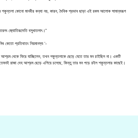
রলেন শকুন্তলা কোনো মানবীর কন‍্যা নয়, কারন, দৈবিক প্রভাব ছাড়া এই রকম আলোক সামান‍্যরূপ
াতরলং জ‍্যোতিরূদেতি বসুধাতলাৎ।”
কমিব কেতো প্রতিবাতং নিয়মানস‍্য ‘-
ি আশ্রম থেকে ফিরে যাচ্ছিলেন, তখন শকুন্তলাকে ছেড়ে যেতে তার মন চাইছিল না। একটি
ে, তেমনই রাজা দেহ আশ্রম ছেড়ে এগিয়ে চলেছে, কিন্তু তার মন পড়ে রইল শকুন্তলার কাছেই।