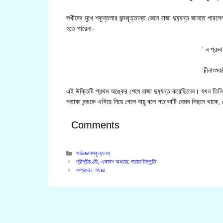
সখীদের মুখে শকুন্তলার জন্মবৃত্তান্ত জেনে রাজা দুষ‍্যন্ত জানতে পা
হতে পারেনা-
‘ ন প্রভ
‘চীনাংশু
এই উক্তিটি প্রথম অঙ্কের শেষে রাজা দুষ‍্যন্ত করেছিলেন। যখন তিন
পতাকা দন্ডকে এগিয়ে নিয়ে গেলে বায়ু বলে পতাকাটি যেমন পিছনে থাক
Comments
Categories
অভিজ্ঞানশকুন্তলম্
শ্রীশ্রীচণ্ডী, একাদশ অধ্যায়: নারায়াণীস্তুতি
সম্প্রদান: সংজ্ঞা