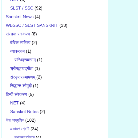
SLST / SSC
(92)
Sanskrit News
(4)
WBSSC / SLST SANSKRIT
(33)
संस्कृत संस्करण
(8)
वैदिक साहित्य
(2)
व्याकरणम्
(1)
सन्धिप्रकरणम्
(1)
श्रीमद्भगवद्गीता
(1)
संस्कृतसम्भाषणम्
(2)
सिद्धान्त कौमुदी
(1)
हिन्दी संस्करण
(5)
NET
(4)
Sanskrit Notes
(2)
উচ্চ মাধ্যমিক
(102)
একাদশ শ্রেণী
(34)
দশকুমারচরিতম্
(4)