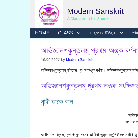
Skip
Modern Sanskrit
to
content
A Classroom for Sanskrit
HOME
CLASS
সাহিত্যের ইতিহাস
ভাষা
অভিজ্ঞানশকুন্তলম্ প্রথম অঙ্ক বর্ণনা
16/09/2022
by
Modern Sanskrit
অভিজ্ঞানশকুন্তলম্ নাটকের প্রথম অঙ্ক বর্ণনা। অভিজ্ঞানশকুন্তলম্ নাটক
অভিজ্ঞানশকুন্তলম্ প্রথম অঙ্ক সংক্ষিপ্ত
নান্দী কাকে বলে
” আশীর্বচন
দেবদ্বিজন
অর্থাৎ দেব, দ্বিজ, নৃপ প্রমুখ গনের আশীর্বাদযুক্ত স্তুতিই হল নান্দী। নান্