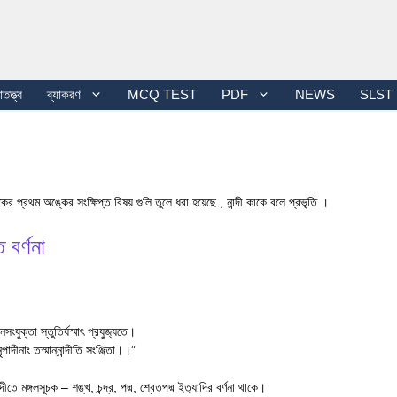
তত্ত্ব
ব্যাকরণ
MCQ TEST
PDF
NEWS
SLST
ের প্রথম অঙ্কের সংক্ষিপ্ত বিষয় গুলি তুলে ধরা হয়েছে , নান্দী কাকে বলে প্রভৃতি ।
 বর্ণনা
সংযুক্তা স্তুতির্যস্মাৎ প্রযুজ‍্যতে।
ৃপাদীনাং তস্মান্নান্দীতি সংঞ্জিতা।।”
দীতে মঙ্গলসূচক – শঙ্খ, চন্দ্র, পদ্ম, শ্বেতপদ্ম ইত‍্যাদির বর্ণনা থাকে।