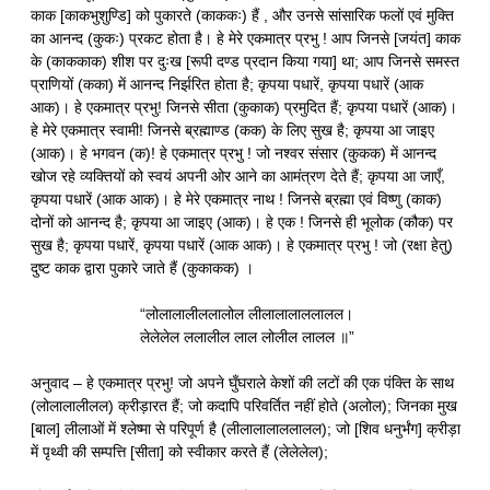
काक [काकभुशुण्डि] को पुकारते (काककः) हैं , और उनसे सांसारिक फलों एवं मुक्ति
का आनन्द (कुकः) प्रकट होता है। हे मेरे एकमात्र प्रभु ! आप जिनसे [जयंत] काक
के (काककाक) शीश पर दुःख [रूपी दण्ड प्रदान किया गया] था; आप जिनसे समस्त
प्राणियों (कका) में आनन्द निर्झरित होता है; कृपया पधारें, कृपया पधारें (आक
आक)। हे एकमात्र प्रभु! जिनसे सीता (कुकाक) प्रमुदित हैं; कृपया पधारें (आक)।
हे मेरे एकमात्र स्वामी! जिनसे ब्रह्माण्ड (कक) के लिए सुख है; कृपया आ जाइए
(आक)। हे भगवन (क)! हे एकमात्र प्रभु ! जो नश्वर संसार (कुकक) में आनन्द
खोज रहे व्यक्तियों को स्वयं अपनी ओर आने का आमंत्रण देते हैं; कृपया आ जाएँ,
कृपया पधारें (आक आक)। हे मेरे एकमात्र नाथ ! जिनसे ब्रह्मा एवं विष्णु (काक)
दोनों को आनन्द है; कृपया आ जाइए (आक)। हे एक ! जिनसे ही भूलोक (कौक) पर
सुख है; कृपया पधारें, कृपया पधारें (आक आक)। हे एकमात्र प्रभु ! जो (रक्षा हेतु)
दुष्ट काक द्वारा पुकारे जाते हैं (कुकाकक) ।
“लोलालालीललालोल लीलालालाललालल।
लेलेलेल ललालील लाल लोलील लालल ॥”
अनुवाद – हे एकमात्र प्रभु! जो अपने घुँघराले केशों की लटों की एक पंक्ति के साथ
(लोलालालीलल) क्रीड़ारत हैं; जो कदापि परिवर्तित नहीं होते (अलोल); जिनका मुख
[बाल] लीलाओं में श्लेष्मा से परिपूर्ण है (लीलालालाललालल); जो [शिव धनुर्भंग] क्रीड़ा
में पृथ्वी की सम्पत्ति [सीता] को स्वीकार करते हैं (लेलेलेल);