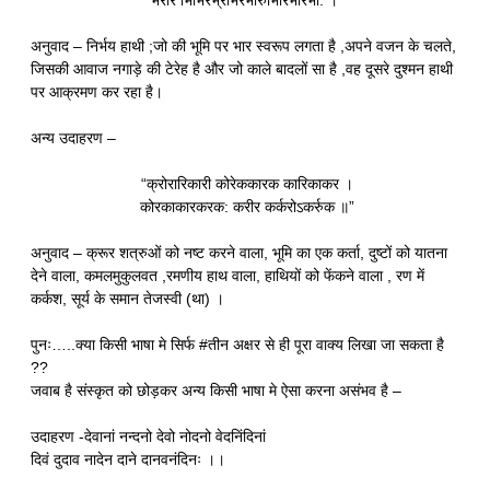
भेरीरे भिभिरभ्राभैरभीरुभिरिभैरिभा: ।”
अनुवाद – निर्भय हाथी ;जो की भूमि पर भार स्वरूप लगता है ,अपने वजन के चलते,
जिसकी आवाज नगाड़े की टेरेह है और जो काले बादलों सा है ,वह दूसरे दुश्मन हाथी
पर आक्रमण कर रहा है।
अन्य उदाहरण –
“क्रोरारिकारी कोरेककारक कारिकाकर ।
कोरकाकारकरक: करीर कर्करोऽकर्रुक ॥”
अनुवाद – क्रूर शत्रुओं को नष्ट करने वाला, भूमि का एक कर्ता, दुष्टों को यातना
देने वाला, कमलमुकुलवत ,रमणीय हाथ वाला, हाथियों को फेंकने वाला , रण में
कर्कश, सूर्य के समान तेजस्वी (था) ।
पुनः…..क्या किसी भाषा मे सिर्फ #तीन अक्षर से ही पूरा वाक्य लिखा जा सकता है
??
जवाब है संस्कृत को छोड़कर अन्य किसी भाषा मे ऐसा करना असंभव है –
उदाहरण -देवानां नन्दनो देवो नोदनो वेदनिंदिनां
दिवं दुदाव नादेन दाने दानवनंदिनः ।।