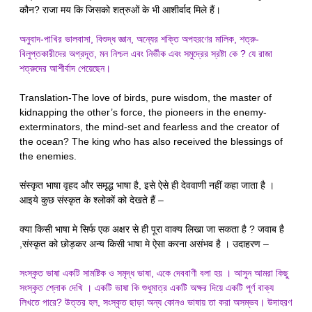
कौन? राजा मय कि जिसको शत्रुओं के भी आशीर्वाद मिले हैं।
অনুবাদ-পাখির ভালবাসা, বিশুদ্ধ জ্ঞান, অন্যের শক্তি অপহরণের মালিক, শত্রু-
বিলুপ্তকারীদের অগ্রদূত, মন নিশ্চল এবং নির্ভীক এবং সমুদ্রের স্রষ্টা কে ? যে রাজা
শত্রুদের আশীর্বাদ পেয়েছেন।
Translation-The love of birds, pure wisdom, the master of
kidnapping the other’s force, the pioneers in the enemy-
exterminators, the mind-set and fearless and the creator of
the ocean? The king who has also received the blessings of
the enemies.
संस्कृत भाषा वृहद और समृद्ध भाषा है, इसे ऐसे ही देववाणी नहीं कहा जाता है ।
आइये कुछ संस्कृत के श्लोकों को देखते हैं –
क्या किसी भाषा मे सिर्फ एक अक्षर से ही पूरा वाक्य लिखा जा सकता है ? जवाब है
,संस्कृत को छोड़कर अन्य किसी भाषा मे ऐसा करना असंभव है । उदाहरण –
সংস্কৃত ভাষা একটি সামষ্টিক ও সমৃদ্ধ ভাষা, একে দেববাণী বলা হয় । আসুন আমরা কিছু
সংস্কৃত শ্লোক দেখি । একটি ভাষা কি শুধুমাত্র একটি অক্ষর দিয়ে একটি পূর্ণ বাক্য
লিখতে পারে? উত্তর হল, সংস্কৃত ছাড়া অন্য কোনও ভাষায় তা করা অসম্ভব। উদাহরণ