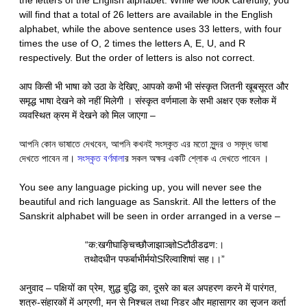
the letters of the English alphabet. While we look carefully, you
will find that a total of 26 letters are available in the English
alphabet, while the above sentence uses 33 letters, with four
times the use of O, 2 times the letters A, E, U, and R
respectively. But the order of letters is also not correct.
आप किसी भी भाषा को उठा के देखिए, आपको कभी भी संस्कृत जितनी खूबसूरत और
समृद्ध भाषा देखने को नहीं मिलेगी । संस्कृत वर्णमाला के सभी अक्षर एक श्लोक में
व्यवस्थित क्रम में देखने को मिल जाएगा –
আপনি কোন ভাষাতে দেখবেন, আপনি কখনই সংস্কৃত এর মতো সুন্দর ও সমৃদ্ধ ভাষা
দেখতে পাবেন না।
সংস্কৃত বর্ণমালা
র সকল অক্ষর একটি শ্লোক এ দেখতে পাবেন ।
You see any language picking up, you will never see the
beautiful and rich language as Sanskrit. All the letters of the
Sanskrit alphabet will be seen in order arranged in a verse –
“क:खगीघाङ्चिच्छौजाझाञ्ज्ञोSटौठीडढण:।
तथोदधीन पफर्बाभीर्मयोSरिल्वाशिषां सह।।”
अनुवाद – पक्षियों का प्रेम, शुद्ध बुद्धि का, दूसरे का बल अपहरण करने में पारंगत,
शत्रु-संहारकों में अग्रणी, मन से निश्चल तथा निडर और महासागर का सृजन कर्ता