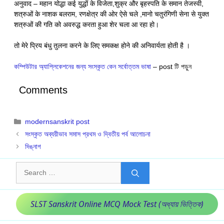
अनुवाद – महान योद्धा कई युद्धों के विजेता,शुक्र और बृहस्पति के समान तेजस्वी,
शत्रुओं के नाशक बलराम, रणक्षेत्र की ओर ऐसे चले ,मानो चतुरंगिणी सेना से युक्त
शत्रुओं की गति को अवरुद्ध करता हुआ शेर चला आ रहा हो।
तो मेरे प्रिय बंधु तुलना करने के लिए समकक्ष होने की अनिवार्यता होती है ।
কম্পিউটার অ্যাপ্লিকেশনের জন্য সংস্কৃত কেন সর্বোত্তম ভাষা
– post টি পড়ুন
Comments
Categories
modernsanskrit post
সংস্কৃত অব্যয়ীভাব সমাস প্রথম ও দ্বিতীয় পর্ব আলোচনা
দিঙ্নাগ
Search
for:
SLST Sanskrit Online MCQ Mock Test (অধ্যায় ভিত্তিক)