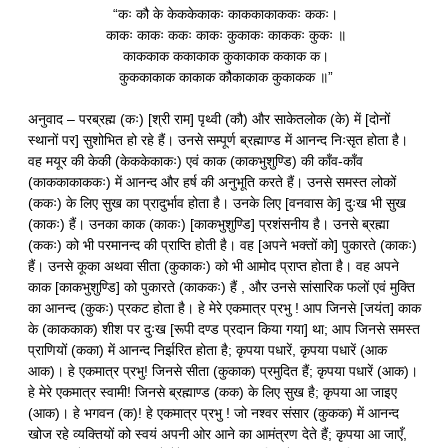
“कः कौ के केककेकाकः काककाकाककः ककः।
काकः काकः ककः काकः कुकाकः काककः कुकः ॥
काककाक ककाकाक कुकाकाक ककाक क।
कुककाकाक काकाक कौकाकाक कुकाकक ॥”
अनुवाद – परब्रह्म (कः) [श्री राम] पृथ्वी (कौ) और साकेतलोक (के) में [दोनों
स्थानों पर] सुशोभित हो रहे हैं। उनसे सम्पूर्ण ब्रह्माण्ड में आनन्द निःसृत होता है।
वह मयूर की केकी (केककेकाकः) एवं काक (काकभुशुण्डि) की काँव-काँव
(काककाकाककः) में आनन्द और हर्ष की अनुभूति करते हैं। उनसे समस्त लोकों
(ककः) के लिए सुख का प्रादुर्भाव होता है। उनके लिए [वनवास के] दुःख भी सुख
(काकः) हैं। उनका काक (काकः) [काकभुशुण्डि] प्रशंसनीय है। उनसे ब्रह्मा
(ककः) को भी परमानन्द की प्राप्ति होती है। वह [अपने भक्तों को] पुकारते (काकः)
हैं। उनसे कूका अथवा सीता (कुकाकः) को भी आमोद प्राप्त होता है। वह अपने
काक [काकभुशुण्डि] को पुकारते (काककः) हैं , और उनसे सांसारिक फलों एवं मुक्ति
का आनन्द (कुकः) प्रकट होता है। हे मेरे एकमात्र प्रभु ! आप जिनसे [जयंत] काक
के (काककाक) शीश पर दुःख [रूपी दण्ड प्रदान किया गया] था; आप जिनसे समस्त
प्राणियों (कका) में आनन्द निर्झरित होता है; कृपया पधारें, कृपया पधारें (आक
आक)। हे एकमात्र प्रभु! जिनसे सीता (कुकाक) प्रमुदित हैं; कृपया पधारें (आक)।
हे मेरे एकमात्र स्वामी! जिनसे ब्रह्माण्ड (कक) के लिए सुख है; कृपया आ जाइए
(आक)। हे भगवन (क)! हे एकमात्र प्रभु ! जो नश्वर संसार (कुकक) में आनन्द
खोज रहे व्यक्तियों को स्वयं अपनी ओर आने का आमंत्रण देते हैं; कृपया आ जाएँ,