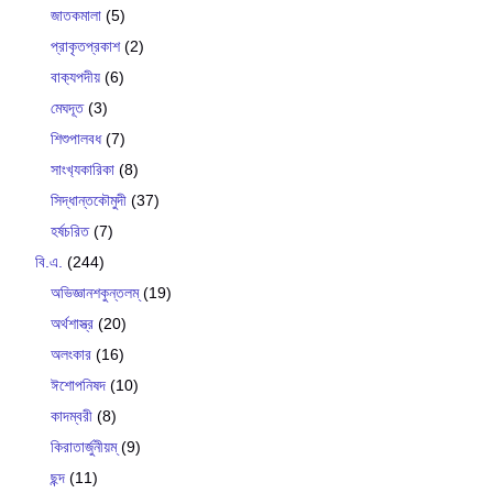
জাতকমালা
(5)
প্রাকৃতপ্রকাশ
(2)
বাক‍্যপদীয়
(6)
মেঘদূত
(3)
শিশুপালবধ
(7)
সাংখ‍্যকারিকা
(8)
সিদ্ধান্তকৌমুদী
(37)
হর্ষচরিত
(7)
বি.এ.
(244)
অভিজ্ঞানশকুন্তলম্
(19)
অর্থশাস্ত্র
(20)
অলংকার
(16)
ঈশোপনিষদ
(10)
কাদম্বরী
(8)
কিরাতার্জুনীয়ম্
(9)
ছন্দ
(11)