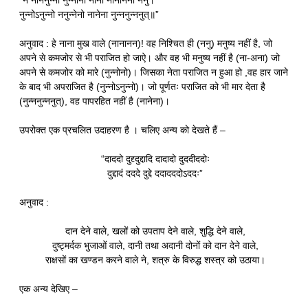
“न नोननुन्नो नुन्नोनो नाना नानानना ननु।
नुन्नोऽनुन्नो ननुन्नेनो नानेना नुन्ननुन्ननुत्॥”
अनुवाद : हे नाना मुख वाले (नानानन)! वह निश्चित ही (ननु) मनुष्य नहीं है, जो
अपने से कमजोर से भी पराजित हो जाऐ। और वह भी मनुष्य नहीं है (ना-अना) जो
अपने से कमजोर को मारे (नुन्नोनो)। जिसका नेता पराजित न हुआ हो ,वह हार जाने
के बाद भी अपराजित है (नुन्नोऽनुन्नो)। जो पूर्णतः पराजित को भी मार देता है
(नुन्ननुन्ननुत्), वह पापरहित नहीं है (नानेना)।
उपरोक्त एक प्रचलित उदाहरण है । चलिए अन्य को देखते हैं –
“दाददो दुद्द्दुद्दादि दादादो दुददीददोः
दुद्दादं दददे दुद्दे ददादददोऽददः”
अनुवाद :
दान देने वाले, खलों को उपताप देने वाले, शुद्धि देने वाले,
दुष्ट्मर्दक भुजाओं वाले, दानी तथा अदानी दोनों को दान देने वाले,
राक्षसों का खण्डन करने वाले ने, शत्रु के विरुद्ध शस्त्र को उठाया।
एक अन्य देखिए –