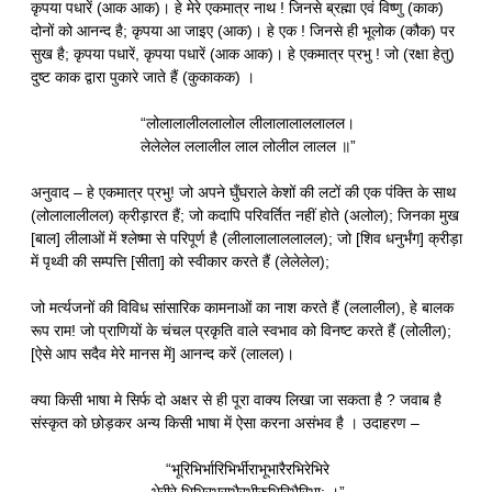
कृपया पधारें (आक आक)। हे मेरे एकमात्र नाथ ! जिनसे ब्रह्मा एवं विष्णु (काक)
दोनों को आनन्द है; कृपया आ जाइए (आक)। हे एक ! जिनसे ही भूलोक (कौक) पर
सुख है; कृपया पधारें, कृपया पधारें (आक आक)। हे एकमात्र प्रभु ! जो (रक्षा हेतु)
दुष्ट काक द्वारा पुकारे जाते हैं (कुकाकक) ।
“लोलालालीललालोल लीलालालाललालल।
लेलेलेल ललालील लाल लोलील लालल ॥”
अनुवाद – हे एकमात्र प्रभु! जो अपने घुँघराले केशों की लटों की एक पंक्ति के साथ
(लोलालालीलल) क्रीड़ारत हैं; जो कदापि परिवर्तित नहीं होते (अलोल); जिनका मुख
[बाल] लीलाओं में श्लेष्मा से परिपूर्ण है (लीलालालाललालल); जो [शिव धनुर्भंग] क्रीड़ा
में पृथ्वी की सम्पत्ति [सीता] को स्वीकार करते हैं (लेलेलेल);
जो मर्त्यजनों की विविध सांसारिक कामनाओं का नाश करते हैं (ललालील), हे बालक
रूप राम! जो प्राणियों के चंचल प्रकृति वाले स्वभाव को विनष्ट करते हैं (लोलील);
[ऐसे आप सदैव मेरे मानस में] आनन्द करें (लालल)।
क्या किसी भाषा मे सिर्फ दो अक्षर से ही पूरा वाक्य लिखा जा सकता है ? जवाब है
संस्कृत को छोड़कर अन्य किसी भाषा में ऐसा करना असंभव है । उदाहरण –
“भूरिभिर्भारिभिर्भीराभूभारैरभिरेभिरे