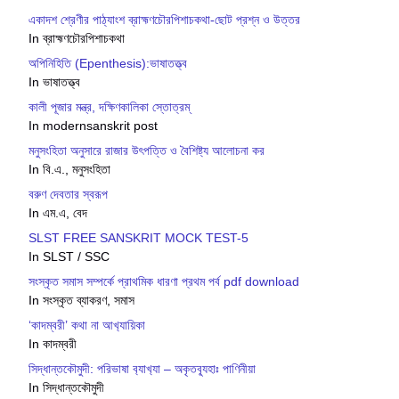
একাদশ শ্রেণীর পাঠ্যাংশ ব্রাহ্মণচৌরপিশাচকথা-ছোট প্রশ্ন ও উত্তর
In ব্রাহ্মণচৌরপিশাচকথা
অপিনিহিতি (Epenthesis):ভাষাতত্ত্ব
In ভাষাতত্ত্ব
কালী পূজার মন্ত্র, দক্ষিণকালিকা স্তোত্রম্
In modernsanskrit post
মনুসংহিতা অনুসারে রাজার উৎপত্তি ও বৈশিষ্ট্য আলোচনা কর
In বি.এ., মনুসংহিতা
বরুণ দেবতার স্বরূপ
In এম.এ, বেদ
SLST FREE SANSKRIT MOCK TEST-5
In SLST / SSC
সংস্কৃত সমাস সম্পর্কে প্রাথমিক ধারণা প্রথম পর্ব pdf download
In সংস্কৃত ব্যাকরণ, সমাস
‘কাদম্বরী’ কথা না আখ‍্যায়িকা
In কাদম্বরী
সিদ্ধান্তক‍ৌমুদী: পরিভাষা ব‍্যাখ‍্যা – অকৃতব‍্যূহাঃ পাণিনীয়া
In সিদ্ধান্তকৌমুদী