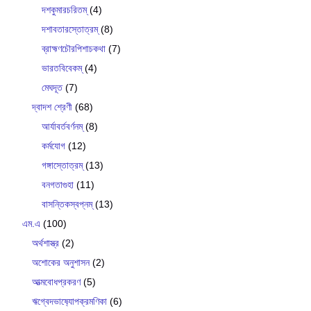
দশকুমারচরিতম্
(4)
দশাবতারস্তোত্রম্
(8)
ব্রাহ্মণচৌরপিশাচকথা
(7)
ভারতবিবেকম্
(4)
মেঘদূত
(7)
দ্বাদশ শ্রেণী
(68)
আর্যাবর্তবর্ণনম্
(8)
কর্মযোগ
(12)
গঙ্গাস্তোত্রম্
(13)
বনগতাগুহা
(11)
বাসন্তিকস্বপ্নম্
(13)
এম.এ
(100)
অর্থশাস্ত্র
(2)
অশোকের অনুশাসন
(2)
আত্মবোধপ্রকরণ
(5)
ঋগ্বেদভাষ‍্যোপক্রমণিকা
(6)