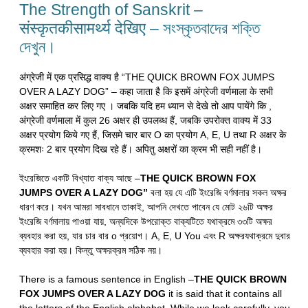
The Strength of Sanskrit –
संस्कृतकीसामर्थ्य देखिए – সংস্কৃতবাদের শক্তি
দেখুন।
अंग्रेजी में एक प्रसिद्ध वाक्य है “THE QUICK BROWN FOX JUMPS
OVER A LAZY DOG” – कहा जाता है कि इसमें अंग्रेजी वर्णमाला के सभी
अक्षर समाहित कर लिए गए । जबकि यदि हम ध्यान से देखे तो आप पायेंगे कि ,
अंग्रेजी वर्णमाला में कुल 26 अक्षर ही उपलब्ध हैं, जबकि उपरोक्त वाक्य में 33
अक्षर प्रयोग किये गए हैं, जिसमे चार बार O का प्रयोग A, E, U तथा R अक्षर के
क्रमशः 2 बार प्रयोग दिख रहे हैं। अपितु अक्षरों का क्रम भी सही नहीं है।
ইংরেজিতে একটি বিখ্যাত বাক্য আছে –
THE QUICK BROWN FOX
JUMPS OVER A LAZY DOG”
বলা হয় যে এটি ইংরেজি বর্ণমালার সকল অক্ষর
ধারণ করে। যখন আমরা সাবধানে তাকাই, আপনি দেখতে পাবেন যে মোট ২৬টি অক্ষর
ইংরেজি বর্ণমালায় পাওয়া যায়, অন্যদিকে উপরোক্ত বাক্যটিতে যথাক্রমে ৩৩টি অক্ষর
ব্যবহার করা হয়, যার চার বার o প্রয়োগ। A, E, U You এবং R অক্ষরযথাক্রমে দুবার
ব্যবহার করা হয়। কিন্তু অক্ষরক্রম সঠিক নয়।
There is a famous sentence in English –
THE QUICK BROWN
FOX JUMPS OVER A LAZY DOG
it is said that it contains all