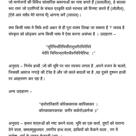
जो मर्त्यजनों की विविध सांसारिक कामनाओं का नाश करते हैं (ललालील), हे बालक
रूप राम! जो प्राणियों के चंचल प्रकृति वाले स्वभाव को विनष्ट करते हैं (लोलील);
[ऐसे आप सदैव मेरे मानस में] आनन्द करें (लालल)।
क्या किसी भाषा मे सिर्फ #दो अक्षर से ही पूरा वाक्य लिखा जा सकता है ? जवाब है
संस्कृत को छोड़कर अन्य किसी भाषा में ऐसा करना असंभव है । उदाहरण –
“भूरिभिर्भारिभिर्भीराभूभारैरभिरेभिरे
भेरीरे भिभिरभ्राभैरभीरुभिरिभैरिभा: ।”
अनुवाद – निर्भय हाथी ;जो की भूमि पर भार स्वरूप लगता है ,अपने वजन के चलते,
जिसकी आवाज नगाड़े की टेरेह है और जो काले बादलों सा है ,वह दूसरे दुश्मन हाथी
पर आक्रमण कर रहा है।
अन्य उदाहरण –
“क्रोरारिकारी कोरेककारक कारिकाकर ।
कोरकाकारकरक: करीर कर्करोऽकर्रुक ॥”
अनुवाद – क्रूर शत्रुओं को नष्ट करने वाला, भूमि का एक कर्ता, दुष्टों को यातना
देने वाला, कमलमुकुलवत ,रमणीय हाथ वाला, हाथियों को फेंकने वाला , रण में