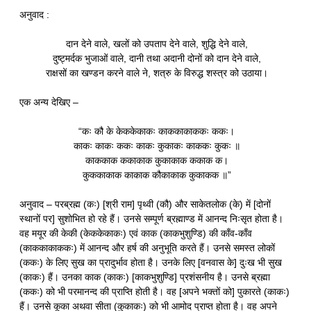
अनुवाद :
दान देने वाले, खलों को उपताप देने वाले, शुद्धि देने वाले,
दुष्ट्मर्दक भुजाओं वाले, दानी तथा अदानी दोनों को दान देने वाले,
राक्षसों का खण्डन करने वाले ने, शत्रु के विरुद्ध शस्त्र को उठाया।
एक अन्य देखिए –
“कः कौ के केककेकाकः काककाकाककः ककः।
काकः काकः ककः काकः कुकाकः काककः कुकः ॥
काककाक ककाकाक कुकाकाक ककाक क।
कुककाकाक काकाक कौकाकाक कुकाकक ॥”
अनुवाद – परब्रह्म (कः) [श्री राम] पृथ्वी (कौ) और साकेतलोक (के) में [दोनों
स्थानों पर] सुशोभित हो रहे हैं। उनसे सम्पूर्ण ब्रह्माण्ड में आनन्द निःसृत होता है।
वह मयूर की केकी (केककेकाकः) एवं काक (काकभुशुण्डि) की काँव-काँव
(काककाकाककः) में आनन्द और हर्ष की अनुभूति करते हैं। उनसे समस्त लोकों
(ककः) के लिए सुख का प्रादुर्भाव होता है। उनके लिए [वनवास के] दुःख भी सुख
(काकः) हैं। उनका काक (काकः) [काकभुशुण्डि] प्रशंसनीय है। उनसे ब्रह्मा
(ककः) को भी परमानन्द की प्राप्ति होती है। वह [अपने भक्तों को] पुकारते (काकः)
हैं। उनसे कूका अथवा सीता (कुकाकः) को भी आमोद प्राप्त होता है। वह अपने