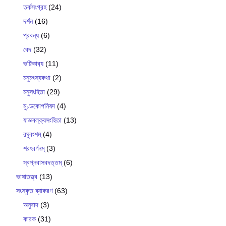
তর্কসংগ্রহ
(24)
দর্শন
(16)
প্রবন্ধ
(6)
বেদ
(32)
ভট্টিকাব‍্য
(11)
মনুমৎস্যকথা
(2)
মনুসংহিতা
(29)
মুণ্ডকোপনিষদ
(4)
যাজ্ঞবল্ক‍্যসংহিতা
(13)
রঘুবংশম্
(4)
শরৎবর্ণনম্
(3)
স্বপ্নবাসবদত্তম্
(6)
ভাষাতত্ত্ব
(13)
সংস্কৃত ব্যাকরণ
(63)
অনুবাদ
(3)
কারক
(31)