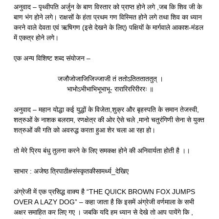
अनुवाद – पृथ्वीपति अर्जुन के बाण विस्तार को प्राप्त होने लगे ,जब कि शिव जी के
बाण भंग होने लगे। राक्षसों के हंता प्रथम गण विस्मित होने लगे तथा शिव का ध्यान
करने वाले देवता एवं ऋषिगण (इसे देखने के लिए) पक्षियों के मार्गवाले आकाश-मंडल
में एकत्र होने लगे।
एक अन्य विशिष्ट शब्द संयोजन –
जजौजोजाजिजिज्जाजी तं ततोऽतितताततुत् ।
भाभोऽभीभाभिभूभाभू- रारारिररिरीररः ॥
अनुवाद – महान योद्धा कई युद्धों के विजेता,शुक्र और बृहस्पति के समान तेजस्वी,
शत्रुओं के नाशक बलराम, रणक्षेत्र की ओर ऐसे चले ,मानो चतुरंगिणी सेना से युक्त
शत्रुओं की गति को अवरुद्ध करता हुआ शेर चला आ रहा हो।
तो मेरे प्रिय बंधु तुलना करने के लिए समकक्ष होने की अनिवार्यता होती है ।।
साभार : अजेष्ठ त्रिपाठी#संस्कृतकीसामर्थ्य_देखिए
अंग्रेजी में एक प्रसिद्ध वाक्य है “THE QUICK BROWN FOX JUMPS
OVER A LAZY DOG” – कहा जाता है कि इसमें अंग्रेजी वर्णमाला के सभी
अक्षर समाहित कर लिए गए । जबकि यदि हम ध्यान से देखे तो आप पायेंगे कि ,