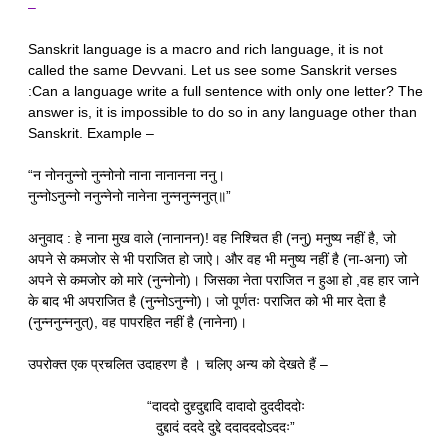
–
Sanskrit language is a macro and rich language, it is not
called the same Devvani. Let us see some Sanskrit verses
:Can a language write a full sentence with only one letter? The
answer is, it is impossible to do so in any language other than
Sanskrit. Example –
“न नोननुन्नो नुन्नोनो नाना नानानना ननु।
नुन्नोऽनुन्नो ननुन्नेनो नानेना नुन्ननुन्ननुत्॥”
अनुवाद : हे नाना मुख वाले (नानानन)! वह निश्चित ही (ननु) मनुष्य नहीं है, जो
अपने से कमजोर से भी पराजित हो जाऐ। और वह भी मनुष्य नहीं है (ना-अना) जो
अपने से कमजोर को मारे (नुन्नोनो)। जिसका नेता पराजित न हुआ हो ,वह हार जाने
के बाद भी अपराजित है (नुन्नोऽनुन्नो)। जो पूर्णतः पराजित को भी मार देता है
(नुन्ननुन्ननुत्), वह पापरहित नहीं है (नानेना)।
उपरोक्त एक प्रचलित उदाहरण है । चलिए अन्य को देखते हैं –
“दाददो दुद्द्दुद्दादि दादादो दुददीददोः
दुद्दादं दददे दुद्दे ददादददोऽददः”