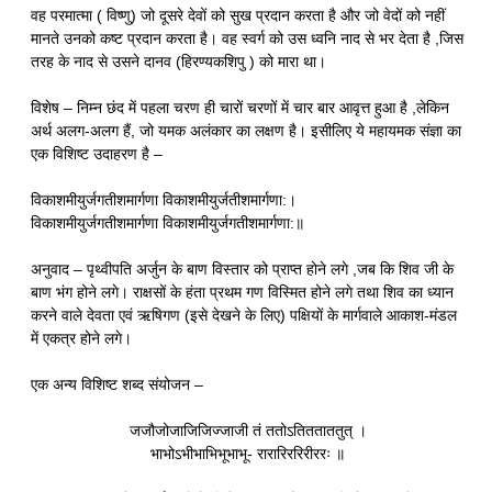
वह परमात्मा ( विष्णु) जो दूसरे देवों को सुख प्रदान करता है और जो वेदों को नहीं
मानते उनको कष्ट प्रदान करता है। वह स्वर्ग को उस ध्वनि नाद से भर देता है ,जिस
तरह के नाद से उसने दानव (हिरण्यकशिपु ) को मारा था।
विशेष – निम्न छंद में पहला चरण ही चारों चरणों में चार बार आवृत्त हुआ है ,लेकिन
अर्थ अलग-अलग हैं, जो यमक अलंकार का लक्षण है। इसीलिए ये महायमक संज्ञा का
एक विशिष्ट उदाहरण है –
विकाशमीयुर्जगतीशमार्गणा विकाशमीयुर्जतीशमार्गणा:।
विकाशमीयुर्जगतीशमार्गणा विकाशमीयुर्जगतीशमार्गणा:॥
अनुवाद – पृथ्वीपति अर्जुन के बाण विस्तार को प्राप्त होने लगे ,जब कि शिव जी के
बाण भंग होने लगे। राक्षसों के हंता प्रथम गण विस्मित होने लगे तथा शिव का ध्यान
करने वाले देवता एवं ऋषिगण (इसे देखने के लिए) पक्षियों के मार्गवाले आकाश-मंडल
में एकत्र होने लगे।
एक अन्य विशिष्ट शब्द संयोजन –
जजौजोजाजिजिज्जाजी तं ततोऽतितताततुत् ।
भाभोऽभीभाभिभूभाभू- रारारिररिरीररः ॥