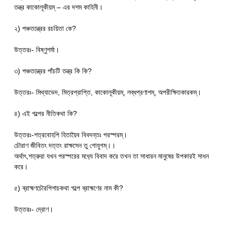
তন্ত্র কাকোলূকীয়ম্ – এর দশম কাহিনী।
২) পঞ্চতন্ত্রের রচয়িতা কে?
উত্তরঃ- বিষ্ণুশর্মা।
৩) পঞ্চতন্ত্রের পাঁচটি তন্ত্র কি কি?
উত্তরঃ- মিথ্যাভেদ, মিত্রপ্রাপ্তি, কাকোলূকীয়ম্, লব্ধপ্রণাশম্, অপরীক্ষিতকারকম্।
৪) এই গল্পের নীতিকথা কি?
উত্তরঃ-শত্রবোহপি হিতায়ৈব বিবদন্তঃ পরস্পরম্।
চৌরাণ জীবিতং দত্তং রাক্ষসেন তু গোযুগম্।।
অর্থাৎ,শত্রুরা যখন পরস্পরের মধ‍্যে বিবাদ করে তখন তা সাধারন মানুষের উপকারই সাধন
করে।
৫) ব্রাহ্মণচৌরপিশাচকথা গল্পে ব্রাহ্মণের নাম কী?
উত্তরঃ- দ্রোণ।