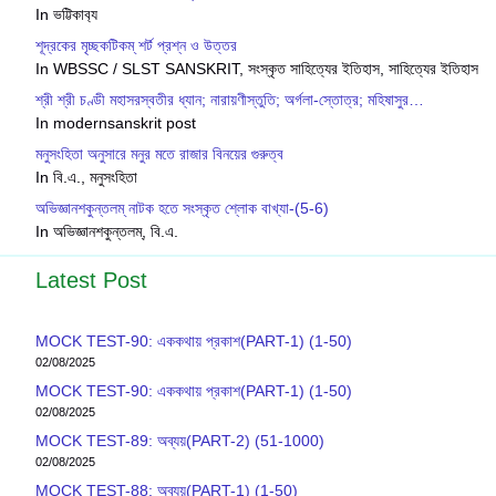
In ভট্টিকাব‍্য
শূদ্রকের মৃচ্ছকটিকম্ শর্ট প্রশ্ন ও উত্তর
In WBSSC / SLST SANSKRIT, সংস্কৃত সাহিত্যের ইতিহাস, সাহিত্যের ইতিহাস
শ্রী শ্রী চণ্ডী মহাসরস্বতীর ধ্যান; নারায়ণীস্তুতি; অর্গলা-স্তোত্র; মহিষাসুর…
In modernsanskrit post
মনুসংহিতা অনুসারে মনুর মতে রাজার বিনয়ের গুরুত্ব
In বি.এ., মনুসংহিতা
অভিজ্ঞানশকুন্তলম্ নাটক হতে সংস্কৃত শ্লোক বাখ্যা-(5-6)
In অভিজ্ঞানশকুন্তলম্, বি.এ.
Latest Post
MOCK TEST-90: এককথায় প্রকাশ(PART-1) (1-50)
02/08/2025
MOCK TEST-90: এককথায় প্রকাশ(PART-1) (1-50)
02/08/2025
MOCK TEST-89: অব্যয়(PART-2) (51-1000)
02/08/2025
MOCK TEST-88: অব্যয়(PART-1) (1-50)