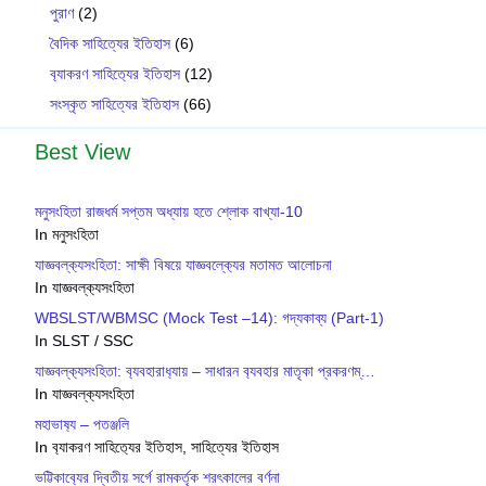
পুরাণ
(2)
বৈদিক সাহিত্যের ইতিহাস
(6)
ব‍্যাকরণ সাহিত‍্যের ইতিহাস
(12)
সংস্কৃত সাহিত্যের ইতিহাস
(66)
Best View
মনুসংহিতা রাজধর্ম সপ্তম অধ্যায় হতে শ্লোক বাখ্যা-10
In মনুসংহিতা
যাজ্ঞবল্ক‍্যসংহিতা: সাক্ষী বিষয়ে যাজ্ঞবল্ক‍্যের মতামত আলোচনা
In যাজ্ঞবল্ক‍্যসংহিতা
WBSLST/WBMSC (Mock Test –14): গদ্যকাব্য (Part-1)
In SLST / SSC
যাজ্ঞবল্ক‍্যসংহিতা: ব‍্যবহারাধ‍্যায় – সাধারন ব‍্যবহার মাতৃকা প্রকরণম্…
In যাজ্ঞবল্ক‍্যসংহিতা
মহাভাষ‍্য – পতঞ্জলি
In ব‍্যাকরণ সাহিত‍্যের ইতিহাস, সাহিত্যের ইতিহাস
ভট্টিকাব‍্যের দ্বিতীয় সর্গে রামকর্তৃক শরৎকালের বর্ণনা