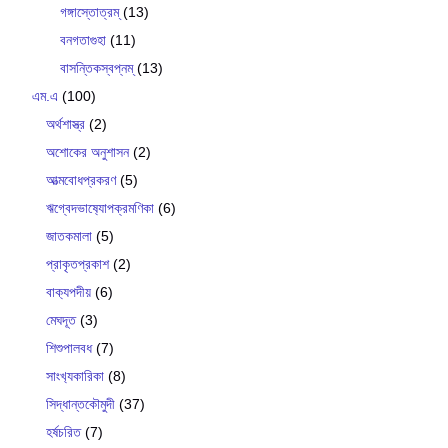
গঙ্গাস্তোত্রম্
(13)
বনগতাগুহা
(11)
বাসন্তিকস্বপ্নম্
(13)
এম.এ
(100)
অর্থশাস্ত্র
(2)
অশোকের অনুশাসন
(2)
আত্মবোধপ্রকরণ
(5)
ঋগ্বেদভাষ‍্যোপক্রমণিকা
(6)
জাতকমালা
(5)
প্রাকৃতপ্রকাশ
(2)
বাক‍্যপদীয়
(6)
মেঘদূত
(3)
শিশুপালবধ
(7)
সাংখ‍্যকারিকা
(8)
সিদ্ধান্তকৌমুদী
(37)
হর্ষচরিত
(7)