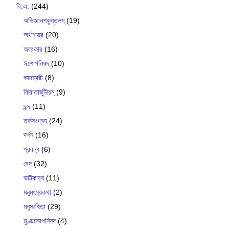
বি.এ.
(244)
অভিজ্ঞানশকুন্তলম্
(19)
অর্থশাস্ত্র
(20)
অলংকার
(16)
ঈশোপনিষদ
(10)
কাদম্বরী
(8)
কিরাতার্জুনীয়ম্
(9)
ছন্দ
(11)
তর্কসংগ্রহ
(24)
দর্শন
(16)
প্রবন্ধ
(6)
বেদ
(32)
ভট্টিকাব‍্য
(11)
মনুমৎস্যকথা
(2)
মনুসংহিতা
(29)
মুণ্ডকোপনিষদ
(4)