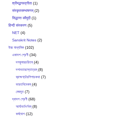
श्रीमद्भगवद्गीता
(1)
संस्कृतसम्भाषणम्
(2)
सिद्धान्त कौमुदी
(1)
हिन्दी संस्करण
(5)
NET
(4)
Sanskrit Notes
(2)
উচ্চ মাধ্যমিক
(102)
একাদশ শ্রেণী
(34)
দশকুমারচরিতম্
(4)
দশাবতারস্তোত্রম্
(8)
ব্রাহ্মণচৌরপিশাচকথা
(7)
ভারতবিবেকম্
(4)
মেঘদূত
(7)
দ্বাদশ শ্রেণী
(68)
আর্যাবর্তবর্ণনম্
(8)
কর্মযোগ
(12)