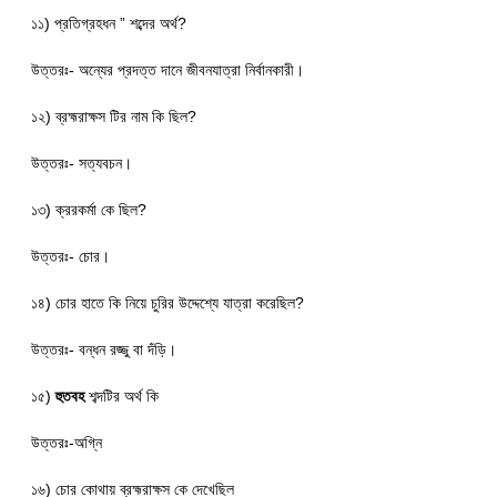
১১) প্রতিগ্রহধন ” শব্দের অর্থ?
উত্তরঃ- অন্যের প্রদত্ত দানে জীবনযাত্রা নির্বানকারী।
১২) ব্রহ্মরাক্ষস টির নাম কি ছিল?
উত্তরঃ- সত্যবচন।
১৩) ক্ররকর্মা কে ছিল?
উত্তরঃ- চোর।
১৪) চোর হাতে কি নিয়ে চুরির উদ্দেশ্যে যাত্রা করেছিল?
উত্তরঃ- বন্ধন রজ্জু বা দঁড়ি।
১৫)
হুতবহ
শব্দটির অর্থ কি
উত্তরঃ-অগ্নি
১৬) চোর কোথায় ব্রহ্মরাক্ষস কে দেখেছিল