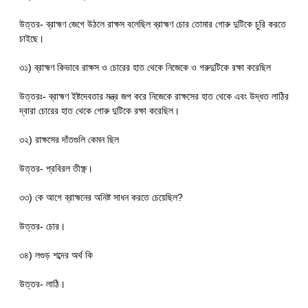
উত্তর- ব্রাহ্মণ জেগে উঠলে রাক্ষস বলেছিল ব্রাহ্মণ চোর তোমার গোরু দুটিকে চুরি করতে
চাইছে।
৩১) ব্রাহ্মণ কিভাবে রাক্ষস ও চোরের হাত থেকে নিজেকে ও গরুদুটিকে রক্ষা করেছিল
উত্তরঃ- ব্রাহ্মণ ইষ্টদেবতার মন্ত্র জপ করে নিজেকে রাক্ষসের হাত থেকে এবং উদ্ধত লাঠির
দ্বারা চোরের হাত থেকে গোরু দুটিকে রক্ষা করেছিল।
৩২) রাক্ষসের দাঁতগুলি কেমন ছিল
উত্তর- প্রবিরল তীক্ষ্ণ।
৩৩) কে আগে ব্রাহ্মনের অনিষ্ট সাধন করতে চেয়েছিল?
উত্তর- চোর।
৩৪) লগুড় শব্দের অর্থ কি
উত্তর- লাঠি।