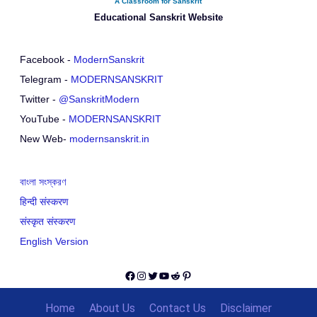
A Classroom for Sanskrit
Educational Sanskrit Website
Facebook -
ModernSanskrit
Telegram -
MODERNSANSKRIT
Twitter -
@SanskritModern
YouTube -
MODERNSANSKRIT
New Web-
modernsanskrit.in
বাংলা সংস্করণ
हिन्दी संस्करण
संस्कृत संस्करण
English Version
Facebook
Instagram
Twitter
YouTube
Reddit
Pinterest
Home
About Us
Contact Us
Disclaimer