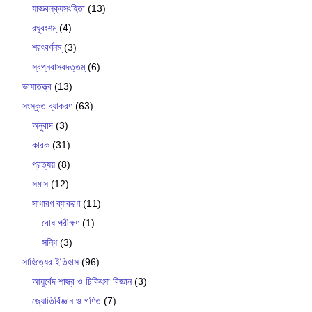
যাজ্ঞবল্ক‍্যসংহিতা
(13)
রঘুবংশম্
(4)
শরৎবর্ণনম্
(3)
স্বপ্নবাসবদত্তম্
(6)
ভাষাতত্ত্ব
(13)
সংস্কৃত ব্যাকরণ
(63)
অনুবাদ
(3)
কারক
(31)
প্রত্যয়
(8)
সমাস
(12)
সাধারণ ব্যাকরণ
(11)
বোধ পরীক্ষণ
(1)
সন্ধি
(3)
সাহিত্যের ইতিহাস
(96)
আয়ুর্বেদ শাস্ত্র ও চিকিৎসা বিজ্ঞান
(3)
জ্যোতির্বিজ্ঞান ও গণিত
(7)