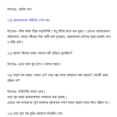
উত্তরঃ- অর্ধেক পথে
১৭)
ব্রহ্মরাক্ষসের শারীরিক বর্ণনা
দাও
উত্তরঃ- ফাঁকা ফাঁকা তীক্ষ্ণ দন্তবিশিষ্ট। উচু বাঁশির মতো নাক যুক্ত। চোখের প্রান্তরভাগ
রক্তিমবর্ণ, সমগ্র শরীরের শিরা ধমনী গুলি দৃশ্যমান, শুষ্ককপোল,অগ্নির ন্যায় তামাটে কেশ
ও দাঁড়ি গুলি।
১৮) ব্রাহ্মণ কিসের দ্বারা গোবৎস দুটি বাড়িয়ে তুলেছিল?
উত্তরঃ- চেয়ে আনা ঘৃত,তৈল ও ঘাসের দ্বারা।
১৯) ভদ্র! নৈষ ন‍্যায়ঃ- বক্তা কে? ভদ্র শব্দে কাকে সম্বোধন করা হয়েছে? কোনটি ন‍্যায়
হচ্ছিল না?
উত্তরঃ- উক্তিটির বক্তা চোর।
ভদ্র শব্দ দ্বারা ব্রহ্মরাক্ষসকে সম্বোধন করা হয়েছে।
চোরের গরু অপহরণের পূর্বে রাক্ষসের ব্রাহ্মণকে ভক্ষণ করার প্রয়াস ন‍্যায় সঙ্গত হচ্ছিল না।
২০) চোর পূর্বে গরু চুরির প্রস্তাব দিয়েছিল কেন