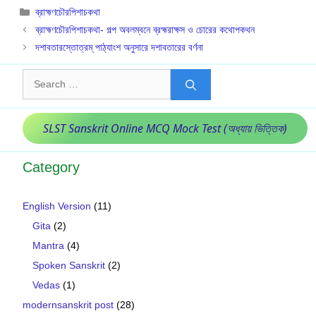
Categories
ব্রাহ্মণচৌরপিশাচকথা
ব্রাহ্মণচৌরপিশাচকথা- গল্প অবলম্বনে ব্রহ্মরাক্ষস ও চোরের কথোপকথন
দশাবতারস্তোত্রম্ পাঠ্যাংশ অনুসারে দশাবতারের বর্ণনা
Search
for:
SLST Sanskrit Online MCQ Mock Test (অধ্যায় ভিত্তিক)
Category
English Version
(11)
Gita
(2)
Mantra
(4)
Spoken Sanskrit
(2)
Vedas
(1)
modernsanskrit post
(28)