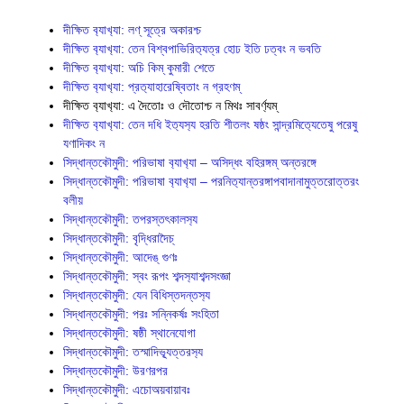
দীক্ষিত ব‍্যাখ‍্যা: লণ্ সূত্রে অকারশ্চ
দীক্ষিত ব‍্যাখ‍্যা: তেন বিশ্বপাভিরিত‍্যত্র হোঢ ইতি ঢত্বং ন ভবতি
দীক্ষিত ব‍্যাখ‍্যা: অচি কিম্ কুমারী শেতে
দীক্ষিত ব‍্যাখ‍্যা: প্রত‍্যাহারেষ্বিতাং ন গ্রহণম্
দীক্ষিত ব‍্যাখ‍্যা: এ দৈতোঃ ও দৌতোশ্চ ন মিথঃ সাবর্ণ‍্যম্
দীক্ষিত ব‍্যাখ‍্যা: তেন দধি ইত‍্যস‍্য হরতি শীতলং ষষ্ঠং সান্দ্রমিত‍্যেতেষু পরেষু
যণাদিকং ন
সিদ্ধান্তক‍ৌমুদী: পরিভাষা ব‍্যাখ‍্যা – অসিদ্ধং বহিরঙ্গম্ অন্তরঙ্গে
সিদ্ধান্তক‍ৌমুদী: পরিভাষা ব‍্যাখ‍্যা – পরনিত‍্যান্তরঙ্গাপবাদানামুত্তরোত্তরং
বলীয়
সিদ্ধান্তকৌমুদী: তপরস্তৎকালস‍্য
সিদ্ধান্তকৌমুদী: বৃদ্ধিরাদৈচ্
সিদ্ধান্তকৌমুদী: আদেঙ্ গুণঃ
সিদ্ধান্তকৌমুদী: স্বং রূপং শব্দস‍্যাশব্দসংজ্ঞা
সিদ্ধান্তকৌমুদী: যেন বিধিস্তদন্তস‍্য
সিদ্ধান্তকৌমুদী: পরঃ সন্নিকর্ষঃ সংহিতা
সিদ্ধান্তকৌমুদী: ষষ্ঠী স্থানেযোগা
সিদ্ধান্তকৌমুদী: তস্মাদিভ‍্যূত্তরস‍্য
সিদ্ধান্তকৌমুদী: উরণরপর
সিদ্ধান্তকৌমুদী: এচোঅয়বায়াবঃ