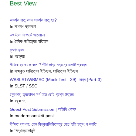
Best View
অকর্মক ধাতু কখন সকর্মক ধাতু হয়?
In সাধারণ ব্যাকরণ
অথর্ববেদ সম্পর্কে আলোচনা
In বৈদিক সাহিত্যের ইতিহাস
কৃৎপ্রত‍্যয়
In প্রত্যয়
গীতিকাব্য কাকে বলে ? গীতিকাব্য সম্বন্ধে একটি প্রবন্ধ
In সংস্কৃত সাহিত্যের ইতিহাস, সাহিত্যের ইতিহাস
WBSLST/WBMSC (Mock Test –39): সন্ধি (Part-3)
In SLST / SSC
রঘুবংশম্: ত্রয়োদশ সর্গ হতে ছোট প্রশ্ন উত্তর
In রঘুবংশম্
Guest Post Submission | অতিথি পোস্ট
In modernsanskrit post
দীক্ষিত ব‍্যাখ‍্যা: তেন বিশ্বপাভিরিত‍্যত্র হোঢ ইতি ঢত্বং ন ভবতি
In সিদ্ধান্তকৌমুদী