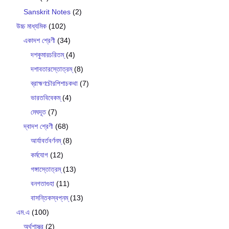
Sanskrit Notes
(2)
উচ্চ মাধ্যমিক
(102)
একাদশ শ্রেণী
(34)
দশকুমারচরিতম্
(4)
দশাবতারস্তোত্রম্
(8)
ব্রাহ্মণচৌরপিশাচকথা
(7)
ভারতবিবেকম্
(4)
মেঘদূত
(7)
দ্বাদশ শ্রেণী
(68)
আর্যাবর্তবর্ণনম্
(8)
কর্মযোগ
(12)
গঙ্গাস্তোত্রম্
(13)
বনগতাগুহা
(11)
বাসন্তিকস্বপ্নম্
(13)
এম.এ
(100)
অর্থশাস্ত্র
(2)