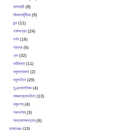
কাদম্বরী
(8)
কিরাতার্জুনীয়ম্
(9)
ছন্দ
(11)
তর্কসংগ্রহ
(24)
দর্শন
(16)
প্রবন্ধ
(6)
বেদ
(32)
ভট্টিকাব‍্য
(11)
মনুমৎস্যকথা
(2)
মনুসংহিতা
(29)
মুণ্ডকোপনিষদ
(4)
যাজ্ঞবল্ক‍্যসংহিতা
(13)
রঘুবংশম্
(4)
শরৎবর্ণনম্
(3)
স্বপ্নবাসবদত্তম্
(6)
ভাষাতত্ত্ব
(13)