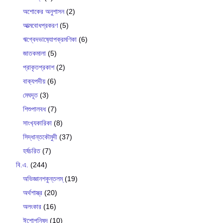
অশোকের অনুশাসন
(2)
আত্মবোধপ্রকরণ
(5)
ঋগ্বেদভাষ‍্যোপক্রমণিকা
(6)
জাতকমালা
(5)
প্রাকৃতপ্রকাশ
(2)
বাক‍্যপদীয়
(6)
মেঘদূত
(3)
শিশুপালবধ
(7)
সাংখ‍্যকারিকা
(8)
সিদ্ধান্তকৌমুদী
(37)
হর্ষচরিত
(7)
বি.এ.
(244)
অভিজ্ঞানশকুন্তলম্
(19)
অর্থশাস্ত্র
(20)
অলংকার
(16)
ঈশোপনিষদ
(10)