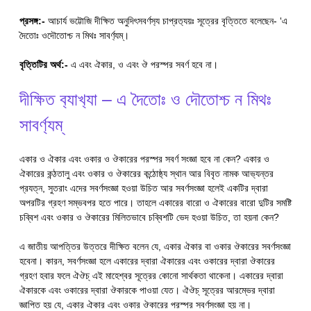
প্রসঙ্গ:-
আচার্য ভট্টোজি দীক্ষিত অনুদিৎসবর্ণস‍্য চাপ্রত‍্যয়ঃ সূত্রের বৃত্তিতে বলেছেন- ‘এ
দৈতোঃ ওদৌতোশ্চ ন মিথঃ সাবর্ণ‍্যম্।
বৃত্তিটির অর্থ:-
এ এবং ঐকার, ও এবং ঔ পরস্পর সবর্ণ হবে না।
দীক্ষিত ব‍্যাখ‍্যা – এ দৈতোঃ ও দৌতোশ্চ ন মিথঃ
সাবর্ণ‍্যম্
একার ও ঐকার এবং ওকার ও ঔকারের পরস্পর সবর্ণ সংজ্ঞা হবে না কেন? একার ও
ঐকারের কন্ঠতালু এবং ওকার ও ঔকারের কন্ঠোষ্ঠ‍্য স্থান আর বিবৃত নামক আভ‍্যন্তর
প্রযত্ন, সুতরাং এদের সবর্ণসংজ্ঞা হওয়া উচিত আর সবর্ণসংজ্ঞা হলেই একটির দ্বারা
অপরটির গ্রহণ সম্ভবপর হতে পারে। তাহলে একারের বারো ও ঐকারের বারো দুটির সমষ্টি
চব্বিশ এবং ওকার ও ঔকারের মিলিতভাবে চব্বিশটি ভেদ হওয়া উচিত, তা হয়না কেন?
এ জাতীয় আপত্তির উত্তরে দীক্ষিত বলেন যে, একার ঐকার বা ওকার ঔকারের সবর্ণসংজ্ঞা
হবেনা। কারন, সবর্ণসংজ্ঞা হলে একারের দ্বারা ঐকারের এবং ওকারের দ্বারা ঔকারের
গ্রহণ হবার ফলে ঐঔচ্ এই মাহেশ্বর সূত্রের কোনো সার্থকতা থাকেনা। একারের দ্বারা
ঐকারকে এবং ওকারের দ্বারা ঔকারকে পাওয়া যেত। ঐঔচ্ সূত্রের আরম্ভের দ্বারা
জ্ঞাপিত হয় যে, একার ঐকার এবং ওকার ঔকারের পরস্পর সবর্ণসংজ্ঞা হয় না।