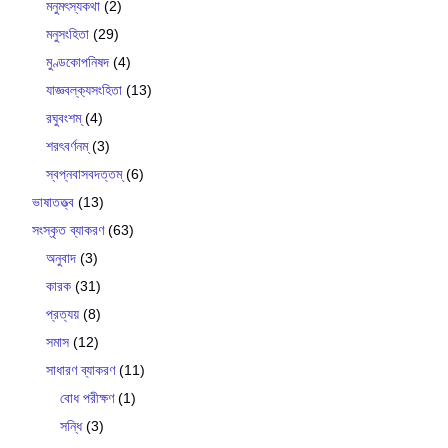
মনুমৎস্যকথা
(2)
মনুসংহিতা
(29)
মুণ্ডকোপনিষদ
(4)
যাজ্ঞবল্ক‍্যসংহিতা
(13)
রঘুবংশম্
(4)
শরৎবর্ণনম্
(3)
স্বপ্নবাসবদত্তম্
(6)
ভাষাতত্ত্ব
(13)
সংস্কৃত ব্যাকরণ
(63)
অনুবাদ
(3)
কারক
(31)
প্রত্যয়
(8)
সমাস
(12)
সাধারণ ব্যাকরণ
(11)
বোধ পরীক্ষণ
(1)
সন্ধি
(3)