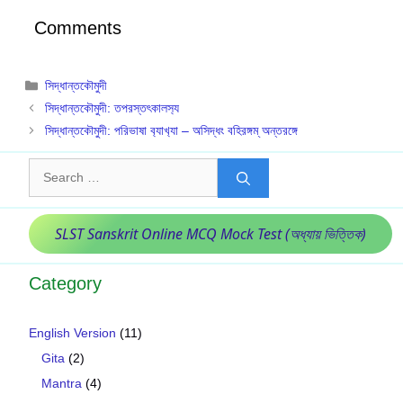
Comments
Categories
সিদ্ধান্তকৌমুদী
সিদ্ধান্তকৌমুদী: তপরস্তৎকালস‍্য
সিদ্ধান্তক‍ৌমুদী: পরিভাষা ব‍্যাখ‍্যা – অসিদ্ধং বহিরঙ্গম্ অন্তরঙ্গে
Search
for:
SLST Sanskrit Online MCQ Mock Test (অধ্যায় ভিত্তিক)
Category
English Version
(11)
Gita
(2)
Mantra
(4)