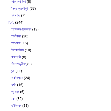
সাংখ‍্যকারিকা
(8)
সিদ্ধান্তকৌমুদী
(37)
হর্ষচরিত
(7)
বি.এ.
(244)
অভিজ্ঞানশকুন্তলম্
(19)
অর্থশাস্ত্র
(20)
অলংকার
(16)
ঈশোপনিষদ
(10)
কাদম্বরী
(8)
কিরাতার্জুনীয়ম্
(9)
ছন্দ
(11)
তর্কসংগ্রহ
(24)
দর্শন
(16)
প্রবন্ধ
(6)
বেদ
(32)
ভট্টিকাব‍্য
(11)