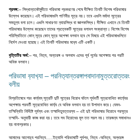
প্রসঙ্গ:
– সিদ্ধান্তকৌমুদীতে পরিভাষা প্রকরণের শেষে দীক্ষিত তিনটি বিশেষ পরিভাষার
উল্লেখ করেছেন। এই পরিভাষাগুলি পাণিনীর সূত্র নয়। তবে এগুলি মর্যাদা সূত্রের
সমতুল‍্য বলা চলে। এগুলি সাধারণত ন‍্যায়সিদ্ধ বা জ্ঞাপকসিদ্ধ। দীক্ষিত এখানে যে তিনটি
পরিভাষার উল্লেখ করেছেন তাদের প্রত‍্যেকটি সূত্রের বলাবল সংক্রান্ত। বিশেষ বিশেষ
পরিস্থিতিতে কোন্ সূত্র কোন্ সূত্র অপেক্ষা বলবান হবে সে বিষয়ে এই পরিভাষাগুলিতে
নির্দেশ দেওয়া হয়েছে। এই তিনটি পরিভাষার মধ‍্যে এটি একটি।
বৃত্তিটির অর্থ:
– পর, নিত‍্য, অন্তরঙ্গ ও অপবাদ এদের পূর্ব পূর্বের অপেক্ষায় পর পরটি
অধিক বলবান।
পরিভাষা ব‍্যাখ‍্যা – পরনিত‍্যান্তরঙ্গাপবাদানামুত্তরোত্তরং
বলীয়
বিপ্রতিষেধে পরং কার্য‍্যম্ সূত্রটি দুটি সূত্রের বিরোধ ঘটলে পূর্ববর্তী সূত্রবোধিত কার্য‍্যের
অপেক্ষায় পরবর্তী সূত্রবোধিত কার্য‍্য যে অধিক বলবান হয় তা উপাদান করে। যেমন-
তস্মিন্নিতি নির্দিষ্টে পূর্বস‍্য এবং তস্মাদিত‍্যুত্তরস‍্য – এই দুই পরিভাষার বিরোধে পরসূত্র
তস্মাদি- অনুযায়ী কাজ করা হয়। তবে সব বিরোধের মূল তত সরল নয়। তারজন‍্য সমাধানও
হয় নানাপ্রকার।
আমাদের আলোচ‍্য পরনিত‍্য…..ইত‍্যাদি পরিভাষাটি পূর্বপর, নিত‍্য -অনিত‍্য, অন্থরঙ্গ