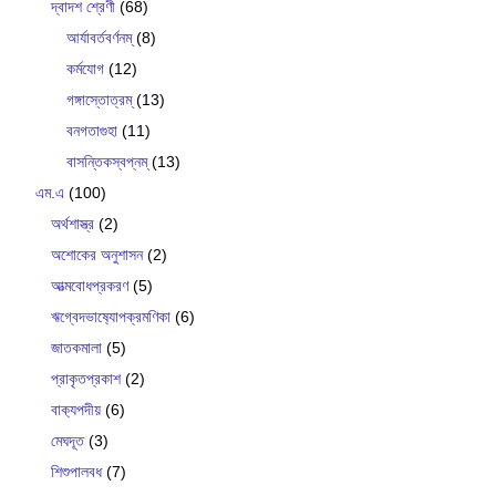
দ্বাদশ শ্রেণী
(68)
আর্যাবর্তবর্ণনম্
(8)
কর্মযোগ
(12)
গঙ্গাস্তোত্রম্
(13)
বনগতাগুহা
(11)
বাসন্তিকস্বপ্নম্
(13)
এম.এ
(100)
অর্থশাস্ত্র
(2)
অশোকের অনুশাসন
(2)
আত্মবোধপ্রকরণ
(5)
ঋগ্বেদভাষ‍্যোপক্রমণিকা
(6)
জাতকমালা
(5)
প্রাকৃতপ্রকাশ
(2)
বাক‍্যপদীয়
(6)
মেঘদূত
(3)
শিশুপালবধ
(7)