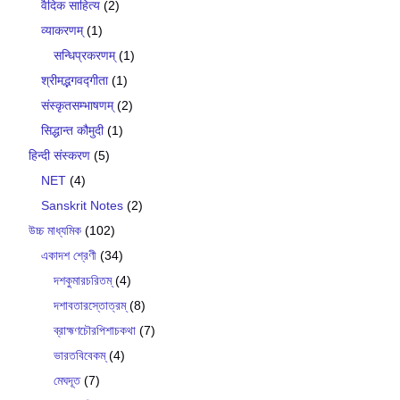
वैदिक साहित्य
(2)
व्याकरणम्
(1)
सन्धिप्रकरणम्
(1)
श्रीमद्भगवद्गीता
(1)
संस्कृतसम्भाषणम्
(2)
सिद्धान्त कौमुदी
(1)
हिन्दी संस्करण
(5)
NET
(4)
Sanskrit Notes
(2)
উচ্চ মাধ্যমিক
(102)
একাদশ শ্রেণী
(34)
দশকুমারচরিতম্
(4)
দশাবতারস্তোত্রম্
(8)
ব্রাহ্মণচৌরপিশাচকথা
(7)
ভারতবিবেকম্
(4)
মেঘদূত
(7)