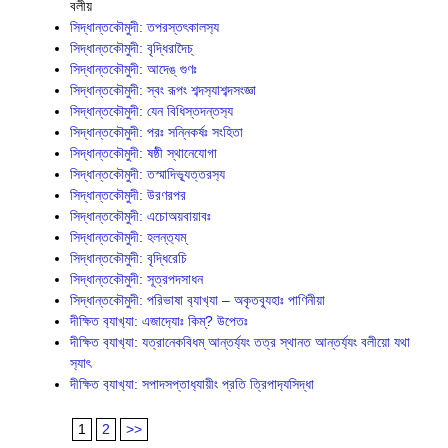
বলীয়
সিদ্ধান্তকৌমুদী: তপরস্তৎকালস‍্য
সিদ্ধান্তকৌমুদী: বৃদ্ধিরাদৈচ্
সিদ্ধান্তকৌমুদী: আদেঙ্ গুণঃ
সিদ্ধান্তকৌমুদী: স্বং রূপং শব্দস‍্যাশব্দসংজ্ঞা
সিদ্ধান্তকৌমুদী: যেন বিধিস্তদন্তস‍্য
সিদ্ধান্তকৌমুদী: পরঃ সন্নিকর্ষঃ সংহিতা
সিদ্ধান্তকৌমুদী: ষষ্ঠী স্থানেযোগা
সিদ্ধান্তকৌমুদী: তস্মাদিভ‍্যূত্তরস‍্য
সিদ্ধান্তকৌমুদী: উরণরপর
সিদ্ধান্তকৌমুদী: এচোঅয়বায়াবঃ
সিদ্ধান্তকৌমুদী: হলন্ত‍্যম্
সিদ্ধান্তকৌমুদী: বৃদ্ধিরেচি
সিদ্ধান্তকৌমুদী: সূত্রপদসাধন
সিদ্ধান্তক‍ৌমুদী: পরিভাষা ব‍্যাখ‍্যা – অকৃতব‍্যূহাঃ পাণিনীয়া
দীক্ষিত ব‍্যাখ‍্যা: এজাদ‍্যোঃ কিম্? উপেতঃ
দীক্ষিত ব‍্যাখ‍্যা: যত্রানেকবিধম্ আন্তর্য‍্যং তত্র স্থানত আন্তর্য‍্যং বলীয়ো যথা
স‍্যাৎ
দীক্ষিত ব‍্যাখ‍্যা: সপাদসপ্তাধ‍্যায়ীং প্রতি ত্রিপাদ‍্যসিদ্ধা
1
2
>>