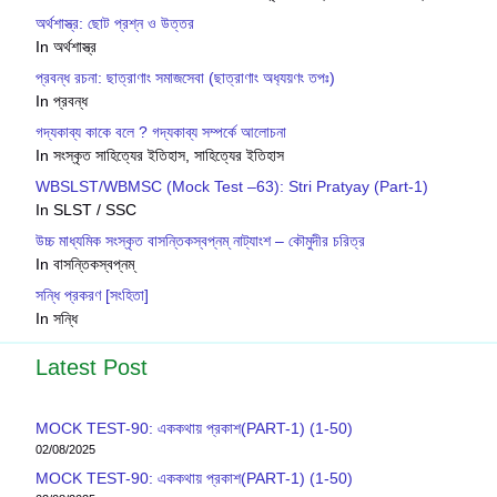
অর্থশাস্ত্র: ছোট প্রশ্ন ও উত্তর
In অর্থশাস্ত্র
প্রবন্ধ রচনা: ছাত্রাণাং সমাজসেবা (ছাত্রাণাং অধ‍্যয়ণং তপঃ)
In প্রবন্ধ
গদ্যকাব্য কাকে বলে ? গদ্যকাব্য সম্পর্কে আলোচনা
In সংস্কৃত সাহিত্যের ইতিহাস, সাহিত্যের ইতিহাস
WBSLST/WBMSC (Mock Test –63): Stri Pratyay (Part-1)
In SLST / SSC
উচ্চ মাধ্যমিক সংস্কৃত বাসন্তিকস্বপ্নম্ নাট্যাংশ – কৌমুদীর চরিত্র
In বাসন্তিকস্বপ্নম্
সন্ধি প্রকরণ [সংহিতা]
In সন্ধি
Latest Post
MOCK TEST-90: এককথায় প্রকাশ(PART-1) (1-50)
02/08/2025
MOCK TEST-90: এককথায় প্রকাশ(PART-1) (1-50)