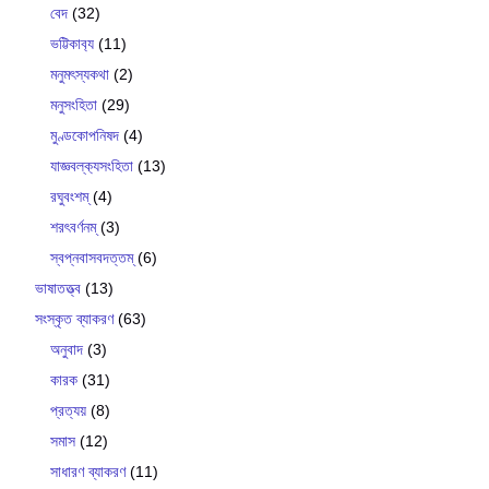
বেদ
(32)
ভট্টিকাব‍্য
(11)
মনুমৎস্যকথা
(2)
মনুসংহিতা
(29)
মুণ্ডকোপনিষদ
(4)
যাজ্ঞবল্ক‍্যসংহিতা
(13)
রঘুবংশম্
(4)
শরৎবর্ণনম্
(3)
স্বপ্নবাসবদত্তম্
(6)
ভাষাতত্ত্ব
(13)
সংস্কৃত ব্যাকরণ
(63)
অনুবাদ
(3)
কারক
(31)
প্রত্যয়
(8)
সমাস
(12)
সাধারণ ব্যাকরণ
(11)