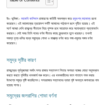
Table of Contents
উঃ- ভূমিকা:-
মহাকবি কালিদাস
রামায়ণের কাহিনী অবলম্বন করে
রঘুবংশম্ মহাকাব্য
রচনা
করেছেন। এই মহাকাব্যের ত্রয়োদশ সর্গটি আমাদের পাঠ‍্যাংশ রূপে গৃহীত হয়েছে। এই
সর্গে আমরা দেখি রামচন্দ্র সীতাকে নিয়ে পুষ্পক রথে আরোহন করে অযোধ্যাতে প্রত্যাবর্তন
করছেন। সেই সময় তিনি পথের বর্ণনা সীতার কাছে সুন্দরভাবে তুলে ধরেছেন। তখনই
সমস্ত দৃশ্য গুলির মধ্যে সমুদ্রের শোভা ও মাহাত্ম্য বর্ণনা করে গঙ্গা-যমুনার সঙ্গম বর্ণনা
করেছেন।
সমুদ্র সৃষ্টির কারণ
রামচন্দ্রের পূর্বপুরুষেরা অর্থাৎ সগর রাজার সন্তানগণ পিতার অপহৃত যজ্ঞের ঘোড়া অনুসন্ধান
করতে করতে পৃথিবীর খননকার্য শুরু করেন। এর খননকারীদের ফলে পাতালে গমন করার
উদ্দেশ্যে সমুদ্র সৃষ্টি করেছিলেন। সগররাজার সন্তানদের দ্বারা সৃষ্ট অনন্ত‍্য জলাধারের নাম
হয়েছে সাগর।
সমুদ্রের জলরাশির শোভা বর্ণনা