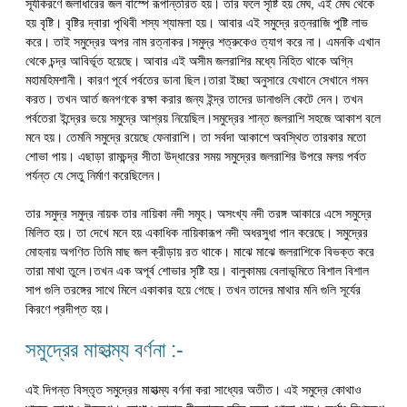
সূর্যকিরণে জলাধারের জল বাস্পে রূপান্তরিত হয়। তার ফলে সৃষ্টি হয় মেঘ, এই মেঘ থেকে
হয় বৃষ্টি। বৃষ্টির দ্বারা পৃথিবী শস্য শ্যামলা হয়। আবার এই সমুদ্রে রত্নরাজি পুষ্টি লাভ
করে। তাই সমুদ্রের অপর নাম রত্নাকর।সমুদ্র শত্রুকেও ত্যাগ করে না। এমনকি এখান
থেকে চন্দ্র আবির্ভূত হয়েছে। আবার এই অসীম জলরাশির মধ্যে নিহিত থাকে অগ্নি
মহামহিমশানী। কারণ পূর্বে পর্বতের ডানা ছিল।তারা ইচ্ছা অনুসারে যেখানে সেখানে গমন
করত। তখন আর্ত জনগণকে রক্ষা করার জন্য ইন্দ্র তাদের ডানাগুলি কেটে দেন। তখন
পর্বতেরা ইন্দ্রের ভয়ে সমুদ্রে আশ্রয় নিয়েছিল।সমুদ্রের শান্ত জলরাশি সহজে আকাশ বলে
মনে হয়। তেমনি সমুদ্রে রয়েছে ফেনারাশি। তা সর্বদা আকাশে অবস্থিত তারকার মতো
শোভা পায়। এছাড়া রামচন্দ্র সীতা উদ্ধারের সময় সমুদ্রের জলরাশির উপরে মলয় পর্বত
পর্যন্ত যে সেতু নির্মাণ করেছিলেন।
তার সমুদ্র সমুদ্র নায়ক তার নায়িকা নদী সমূহ। অসংখ্য নদী তরঙ্গ আকারে এসে সমুদ্রে
মিলিত হয়। তা দেখে মনে হয় একাধিক নায়িকারূপ নদী অধরসুধা পান করেছে। সমুদ্রের
মোহনায় অগণিত তিমি মাছ জল ক্রীড়ায় রত থাকে। মাঝে মাঝে জলরাশিকে বিভক্ত করে
তারা মাথা তুলে।তখন এক অপূর্ব শোভার সৃষ্টি হয়। বালুকাময় বেলাভূমিতে বিশাল বিশাল
সাপ গুলি তরঙ্গের সাথে মিলে একাকার হয়ে গেছে। তখন তাদের মাথার মনি গুলি সূর্যের
কিরণে প্রদীপ্ত হয়।
সমুদ্রের মাহাত্ম্য বর্ণনা :-
এই দিগন্ত বিস্তৃত সমুদ্রের মাহাত্ম্য বর্ণনা করা সাধ্যের অতীত। এই সমুদ্রে কোথাও