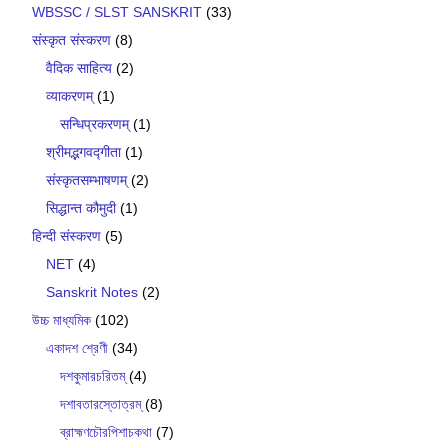
WBSSC / SLST SANSKRIT
(33)
संस्कृत संस्करण
(8)
वैदिक साहित्य
(2)
व्याकरणम्
(1)
सन्धिप्रकरणम्
(1)
श्रीमद्भगवद्गीता
(1)
संस्कृतसम्भाषणम्
(2)
सिद्धान्त कौमुदी
(1)
हिन्दी संस्करण
(5)
NET
(4)
Sanskrit Notes
(2)
উচ্চ মাধ্যমিক
(102)
একাদশ শ্রেণী
(34)
দশকুমারচরিতম্
(4)
দশাবতারস্তোত্রম্
(8)
ব্রাহ্মণচৌরপিশাচকথা
(7)