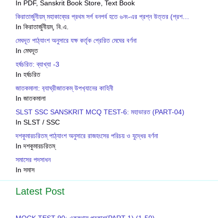
In PDF, Sanskrit Book Store, Text Book
কিরাতার্জুনীয়ম্ মহাকাব্যের প্রথম সর্গ বনপর্ব হতে ৬নং-এর প্রশ্ন উত্তর (প্রশ…
In কিরাতার্জুনীয়ম্, বি.এ.
মেঘদূত পাঠ্যাংশ অনুসারে যক্ষ কর্তৃক প্রেরিত মেঘের বর্ণনা
In মেঘদূত
হর্ষচরিত: ব্যাখ্যা -3
In হর্ষচরিত
জাতকমালা: ব‍্যাঘ্রীজাতকম্ উপখ‍্যানের কাহিনী
In জাতকমালা
SLST SSC SANSKRIT MCQ TEST-6: মহাভারত (PART-04)
In SLST / SSC
দশকুমারচরিতম্ পাঠ্যাংশ অনুসারে রাজহংসের পরিচয় ও যুদ্ধের বর্ণনা
In দশকুমারচরিতম্
সমাসের পদসাধন
In সমাস
Latest Post
MOCK TEST-90: এককথায় প্রকাশ(PART-1) (1-50)