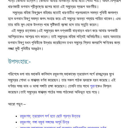
শান্ত কোথাও উদ্বেগ। কোথাও আবার নীলকান্ত মনির মতো শোভা পায়। অর্থাৎ বিশ্বরূপ
ধারণকারী ভগবান শ্রীকৃষ্ণের রূপের মতো এই সমুদ্রের স্বরূপ অবর্ণনীয়।
সমুদ্রের মহিমা বিষ্ণুরূপ মহিমার মতোই ধারণাতীত প্রলয়কালে সমস্ত পৃথিবী জলমগ্ন
হলে ভগবান বিষ্ণু সমস্ত জগৎ সংহার করে এই সমুদ্রে অনন্ত শয্যায় শায়িত থাকেন। এবং
তার নাভি মূল থেকে উৎপন্ন পদ্মে সৃষ্টিকর্তা ব্রহ্মা বসে তার স্তুতি করেন।
এই সমুদ্র রত্নাকর।এই সমুদ্রের জল দগ্ধকারী বাড়বাড়ন ধারণ করে আবার অপকারী
আশ্রিতকেও আশ্রয় দান করেন। তাই সমুদ্রের মহিমা সত্যিই অনির্বচনীয়। বরাহ অবতারে
ভগবান বিষ্ণু যখন পৃথিবীকে উদ্ধার করেছিলেন তখন সমুদ্রে স্ফিত জলরাশি ক্ষণিকের জন্য
লজ্জা মুখী পৃথিবীর অবগুন্ঠন।
উপসংহার:-
পরিশেষে বলা যায় মহাকবি কালিদাস রঘুবংশম্ মহাকাব্যে ত্রয়োদশ সর্গে রামচন্দ্রের মুখে
সমুদ্রের শোভা ও মাহাত্ম্য বর্ণনা করেছেন। তার সকল পাঠক হৃদয়কে হরন করেছে। এই
বর্ণনার সময় ভাব ও ভাষা সঙ্গতি রক্ষা করেছেন। তেমনি তার সাথে
পুরাণ
কেও মিশ্রন
করেছেন।তাই সমুদ্রের মাহাত্ম্য পাঠের সময় পাঠকেরা অভিভূত হয়ে পড়ে।
আরো পড়ুন –
রঘুবংশম্: ত্রয়োদশ সর্গ হতে ছোট প্রশ্ন উত্তর
রঘুবংশম্: গঙ্গা যমুনা সঙ্গমের অপূর্ব চিত্র