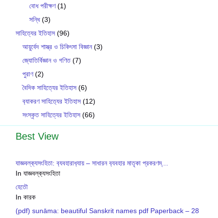
বোধ পরীক্ষণ
(1)
সন্ধি
(3)
সাহিত্যের ইতিহাস
(96)
আয়ুর্বেদ শাস্ত্র ও চিকিৎসা বিজ্ঞান
(3)
জ্যোতির্বিজ্ঞান ও গণিত
(7)
পুরাণ
(2)
বৈদিক সাহিত্যের ইতিহাস
(6)
ব‍্যাকরণ সাহিত‍্যের ইতিহাস
(12)
সংস্কৃত সাহিত্যের ইতিহাস
(66)
Best View
যাজ্ঞবল্ক‍্যসংহিতা: ব‍্যবহারাধ‍্যায় – সাধারন ব‍্যবহার মাতৃকা প্রকরণম্…
In যাজ্ঞবল্ক‍্যসংহিতা
হেতৌ
In কারক
(pdf) sunāma: beautiful Sanskrit names pdf Paperback – 28