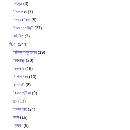
মেঘদূত
(3)
শিশুপালবধ
(7)
সাংখ‍্যকারিকা
(8)
সিদ্ধান্তকৌমুদী
(37)
হর্ষচরিত
(7)
বি.এ.
(244)
অভিজ্ঞানশকুন্তলম্
(19)
অর্থশাস্ত্র
(20)
অলংকার
(16)
ঈশোপনিষদ
(10)
কাদম্বরী
(8)
কিরাতার্জুনীয়ম্
(9)
ছন্দ
(11)
তর্কসংগ্রহ
(24)
দর্শন
(16)
প্রবন্ধ
(6)