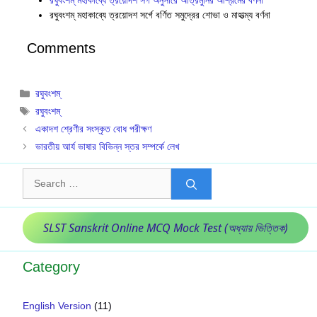
রঘুবংশম্ মহাকাব্যে ত্রয়োদশ সর্গ অনুসারে অত্রিমুনির আশ্রমের বর্ণনা
রঘুবংশম্ মহাকাব্যে ত্রয়োদশ সর্গে বর্ণিত সমুদ্রের শোভা ও মাহাত্ম্য বর্ণনা
Comments
Categories
রঘুবংশম্
Tags
রঘুবংশম্
একাদশ শ্রেণীর সংস্কৃত বোধ পরীক্ষণ
ভারতীয় আর্য ভাষার বিভিন্ন স্তর সম্পর্কে লেখ
Search
for:
SLST Sanskrit Online MCQ Mock Test (অধ্যায় ভিত্তিক)
Category
English Version
(11)