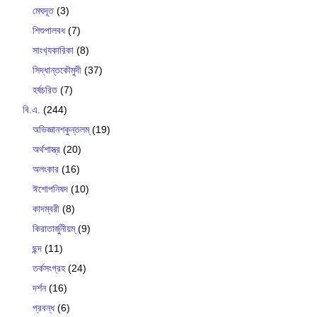
মেঘদূত
(3)
শিশুপালবধ
(7)
সাংখ‍্যকারিকা
(8)
সিদ্ধান্তকৌমুদী
(37)
হর্ষচরিত
(7)
বি.এ.
(244)
অভিজ্ঞানশকুন্তলম্
(19)
অর্থশাস্ত্র
(20)
অলংকার
(16)
ঈশোপনিষদ
(10)
কাদম্বরী
(8)
কিরাতার্জুনীয়ম্
(9)
ছন্দ
(11)
তর্কসংগ্রহ
(24)
দর্শন
(16)
প্রবন্ধ
(6)