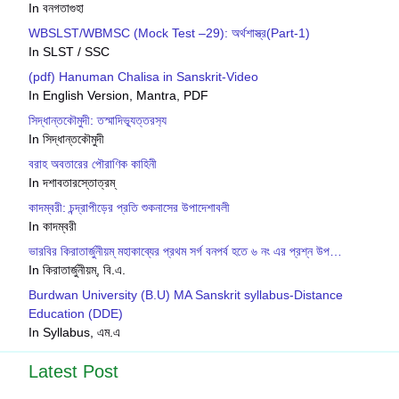
In বনগতাগুহা
WBSLST/WBMSC (Mock Test –29): অর্থশাস্ত্র(Part-1)
In SLST / SSC
(pdf) Hanuman Chalisa in Sanskrit-Video
In English Version, Mantra, PDF
সিদ্ধান্তকৌমুদী: তস্মাদিভ‍্যূত্তরস‍্য
In সিদ্ধান্তকৌমুদী
বরাহ অবতারের পৌরাণিক কাহিনী
In দশাবতারস্তোত্রম্
কাদম্বরী: চন্দ্রাপীড়ের প্রতি শুকনাসের উপাদেশাবলী
In কাদম্বরী
ভারবির কিরাতার্জুনীয়ম্ মহাকাব্যের প্রথম সর্গ বনপর্ব হতে ৬ নং এর প্রশ্ন উপ…
In কিরাতার্জুনীয়ম্, বি.এ.
Burdwan University (B.U) MA Sanskrit syllabus-Distance
Education (DDE)
In Syllabus, এম.এ
Latest Post