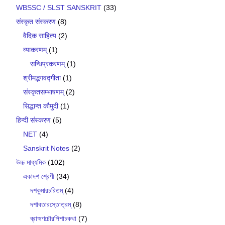
WBSSC / SLST SANSKRIT
(33)
संस्कृत संस्करण
(8)
वैदिक साहित्य
(2)
व्याकरणम्
(1)
सन्धिप्रकरणम्
(1)
श्रीमद्भगवद्गीता
(1)
संस्कृतसम्भाषणम्
(2)
सिद्धान्त कौमुदी
(1)
हिन्दी संस्करण
(5)
NET
(4)
Sanskrit Notes
(2)
উচ্চ মাধ্যমিক
(102)
একাদশ শ্রেণী
(34)
দশকুমারচরিতম্
(4)
দশাবতারস্তোত্রম্
(8)
ব্রাহ্মণচৌরপিশাচকথা
(7)