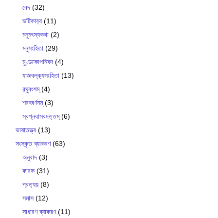
বেদ
(32)
ভট্টিকাব‍্য
(11)
মনুমৎস্যকথা
(2)
মনুসংহিতা
(29)
মুণ্ডকোপনিষদ
(4)
যাজ্ঞবল্ক‍্যসংহিতা
(13)
রঘুবংশম্
(4)
শরৎবর্ণনম্
(3)
স্বপ্নবাসবদত্তম্
(6)
ভাষাতত্ত্ব
(13)
সংস্কৃত ব্যাকরণ
(63)
অনুবাদ
(3)
কারক
(31)
প্রত্যয়
(8)
সমাস
(12)
সাধারণ ব্যাকরণ
(11)