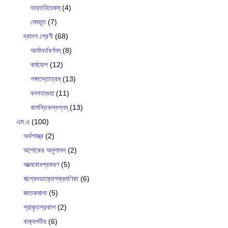
ভারতবিবেকম্
(4)
মেঘদূত
(7)
দ্বাদশ শ্রেণী
(68)
আর্যাবর্তবর্ণনম্
(8)
কর্মযোগ
(12)
গঙ্গাস্তোত্রম্
(13)
বনগতাগুহা
(11)
বাসন্তিকস্বপ্নম্
(13)
এম.এ
(100)
অর্থশাস্ত্র
(2)
অশোকের অনুশাসন
(2)
আত্মবোধপ্রকরণ
(5)
ঋগ্বেদভাষ‍্যোপক্রমণিকা
(6)
জাতকমালা
(5)
প্রাকৃতপ্রকাশ
(2)
বাক‍্যপদীয়
(6)