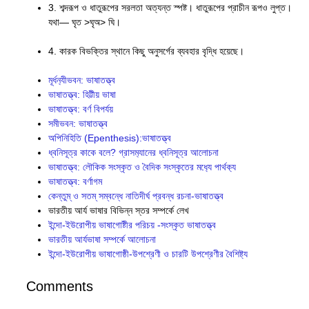
3. শব্দরূপ ও ধাতুরূপের সরলতা অত্যন্ত স্পষ্ট। ধাতুরূপের প্রাচীন রূপও লুপ্ত।
যথা— ঘৃত >ঘৃঅ> ঘি।
4. কারক বিভক্তির স্থানে কিছু অনুসর্গের ব্যবহার বৃদ্ধি হয়েছে।
মূর্ধন‍্যীভবন: ভাষাতত্ত্ব
ভাষাতত্ত্ব: হিট্টীয় ভাষা
ভাষাতত্ত্ব: বর্ণ বিপর্যয়
সমীভবন: ভাষাতত্ত্ব
অপিনিহিতি (Epenthesis):ভাষাতত্ত্ব
ধ্বনিসূত্র কাকে বলে? গ্রাসম‍্যানের ধ্বনিসূত্র আলোচনা
ভাষাতত্ত্ব: লৌকিক সংস্কৃত ও বৈদিক সংস্কৃতের মধ‍্যে পার্থক‍্য
ভাষাতত্ত্ব: বর্ণাগম
কেন্তুম্ ও সতম্ সম্বন্ধে নাতিদীর্ঘ প্রবন্ধ রচনা-ভাষাতত্ত্ব
ভারতীয় আর্য ভাষার বিভিন্ন স্তর সম্পর্কে লেখ
ইন্দো-ইউরােপীয় ভাষাগােষ্টীর পরিচয় -সংস্কৃত ভাষাতত্ত্ব
ভারতীয় আর্যভাষা সম্পর্কে আলোচনা
ইন্দো-ইউরোপীয় ভাষাগোষ্ঠী-উপশ্রেণী ও চারটি উপশ্রেণীর বৈশিষ্ট্য
Comments