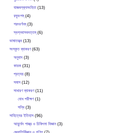
যাজ্ঞবল্ক‍্যসংহিতা
(13)
রঘুবংশম্
(4)
শরৎবর্ণনম্
(3)
স্বপ্নবাসবদত্তম্
(6)
ভাষাতত্ত্ব
(13)
সংস্কৃত ব্যাকরণ
(63)
অনুবাদ
(3)
কারক
(31)
প্রত্যয়
(8)
সমাস
(12)
সাধারণ ব্যাকরণ
(11)
বোধ পরীক্ষণ
(1)
সন্ধি
(3)
সাহিত্যের ইতিহাস
(96)
আয়ুর্বেদ শাস্ত্র ও চিকিৎসা বিজ্ঞান
(3)
জ্যোতির্বিজ্ঞান ও গণিত
(7)