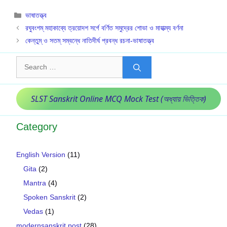
Categories
ভাষাতত্ত্ব
রঘুবংশম্ মহাকাব্যে ত্রয়োদশ সর্গে বর্ণিত সমুদ্রের শোভা ও মাহাত্ম্য বর্ণনা
কেন্তুম্ ও সতম্ সম্বন্ধে নাতিদীর্ঘ প্রবন্ধ রচনা-ভাষাতত্ত্ব
Search
for:
SLST Sanskrit Online MCQ Mock Test (অধ্যায় ভিত্তিক)
Category
English Version
(11)
Gita
(2)
Mantra
(4)
Spoken Sanskrit
(2)
Vedas
(1)
modernsanskrit post
(28)