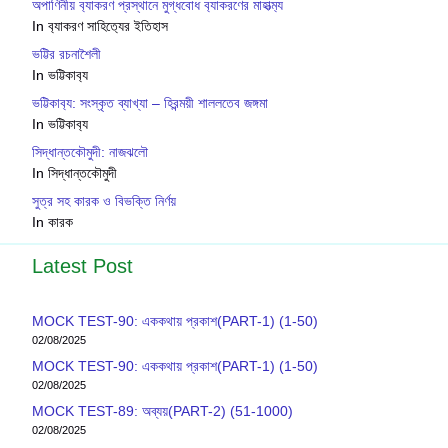
অপাণিনীয় ব‍্যাকরণ প্রস্থানে মুগ্ধবোধ ব‍্যাকরণের মাহাত্ম‍্য
In ব‍্যাকরণ সাহিত‍্যের ইতিহাস
ভট্টির রচনাশৈলী
In ভট্টিকাব‍্য
ভট্টিকাব‍্য: সংস্কৃত ব্যাখ্যা – হিরন্ময়ী শাললতেব জঙ্গমা
In ভট্টিকাব‍্য
সিদ্ধান্তকৌমুদী: নাজঝলৌ
In সিদ্ধান্তকৌমুদী
সুত্র সহ কারক ও বিভক্তি নির্ণয়
In কারক
Latest Post
MOCK TEST-90: এককথায় প্রকাশ(PART-1) (1-50)
02/08/2025
MOCK TEST-90: এককথায় প্রকাশ(PART-1) (1-50)
02/08/2025
MOCK TEST-89: অব্যয়(PART-2) (51-1000)
02/08/2025