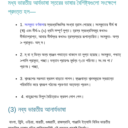
মধ্য ভারতীয় আর্যভাষা স্তরের ভাষার বৈশিষ্ট্যগুলো সংক্ষেপে
প্রদত্ত হল—
1.
সংস্কৃত বর্ণমালা
য় স্বরধ্বনিগুলির সংখ্যা হ্রাস পেয়েছে। সংস্কৃতের দীর্ঘ ঋ
(ঋ) এবং দীর্ঘ-৯ (৯) ধ্বনি সম্পূর্ণ লুপ্ত। হ্রস্ব স্বরধ্বনিসমূহ কখনও
দীর্ঘতাপ্রাপ্ত, আবার দীর্ঘস্বর কখনও হ্রস্বস্বরে রূপান্তরিত। সংস্কৃত- অশ্ব
> প্রাকৃত- অস্ স।
2. ম্ বা ন্ ভিন্ন অন্য ব্যঞ্জন পদাত্তে থাকলে তা লুপ্ত হয়েছে। সংস্কৃত, পশ্চাত্
>পালি প্রাকৃত, পচ্ছা। দন্তান প্রায়শঃ মূর্ধন্য ণ্-তে পরিণত। সং.নব পা /
প্রাণব। পচ্ছা,
3. শব্দরূপের সরলতা ক্রমশ বাড়তে লাগল। ব্যঞ্জনান্ত শব্দসমূহকে স্বরান্তে
পরিবর্তিত করে শব্দরূপ গঠনের প্রবণতা অত্যন্ত প্রবল।
4. ধাতুরূপের বিপুল বৈচিত্রাও ক্রমশ লোপ পেল।
(3) নব্য ভারতীয় আনার্যভাষা
বাংলা, হিন্দি, ওড়িয়া, মারাঠী, গুজরাটি, রাজস্থানি, পাঞ্জাবি ইত্যাদি বিবিধ ভারতীয়