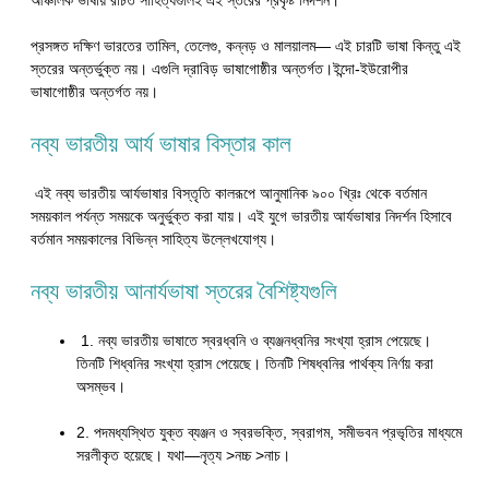
আঞ্চলিক ভাষায় রচিত সাহিত্যগুলিই এই স্তরের প্রকৃষ্ট নিদর্শন।
প্রসঙ্গত দক্ষিণ ভারতের তামিল, তেলেগু, কন্নড় ও মালয়ালম— এই চারটি ভাষা কিন্তু এই
স্তরের অন্তর্ভুক্ত নয়। এগুলি দ্রাবিড় ভাষাগোষ্ঠীর অন্তর্গত।ইন্দো-ইউরোপীর
ভাষাগোষ্ঠীর অন্তর্গত নয়।
নব্য ভারতীয় আর্য ভাষার বিস্তার কাল
এই নব্য ভারতীয় আর্যভাষার বিস্তৃতি কালরূপে আনুমানিক ৯০০ খ্রিঃ থেকে বর্তমান
সময়কাল পর্যন্ত সময়কে অনুর্ভুক্ত করা যায়। এই যুগে ভারতীয় আর্যভাষার নিদর্শন হিসাবে
বর্তমান সময়কালের বিভিন্ন সাহিত্য উল্লেখযোগ্য।
নব্য ভারতীয় আনার্যভাষা স্তরের বৈশিষ্ট্যগুলি
1. নব্য ভারতীয় ভাষাতে স্বরধ্বনি ও ব্যঞ্জনধ্বনির সংখ্যা হ্রাস পেয়েছে।
তিনটি শিধ্বনির সংখ্যা হ্রাস পেয়েছে। তিনটি শিষধ্বনির পার্থক্য নির্ণয় করা
অসম্ভব।
2. পদমধ্যস্থিত যুক্ত ব্যঞ্জন ও স্বরভক্তি, স্বরাগম, সমীভবন প্রভৃতির মাধ্যমে
সরলীকৃত হয়েছে। যথা—নৃত্য >নচ্চ >নাচ।