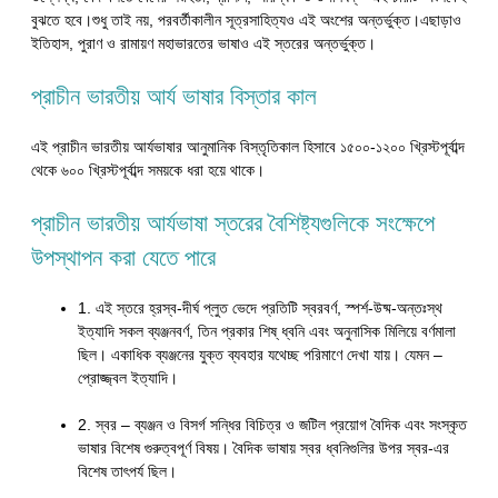
বুঝতে হবে।শুধু তাই নয়, পরবর্তীকালীন সূত্রসাহিত্যও এই অংশের অন্তর্ভুক্ত।এছাড়াও
ইতিহাস, পুরাণ ও রামায়ণ মহাভারতের ভাষাও এই স্তরের অন্তর্ভুক্ত।
প্রাচীন ভারতীয় আর্য ভাষার বিস্তার কাল
এই প্রাচীন ভারতীয় আর্যভাষার আনুমানিক বিস্তৃতিকাল হিসাবে ১৫০০-১২০০ খ্রিস্টপূর্বাব্দ
থেকে ৬০০ খ্রিস্টপূর্বাব্দ সময়কে ধরা হয়ে থাকে।
প্রাচীন ভারতীয় আর্যভাষা স্তরের বৈশিষ্ট্যগুলিকে সংক্ষেপে
উপস্থাপন করা যেতে পারে
1. এই স্তরে হ্রস্ব-দীর্ঘ প্লুত ভেদে প্রতিটি স্বরবর্ণ, স্পর্শ-উষ্ম-অন্তঃস্থ
ইত্যাদি সকল ব্যঞ্জনবর্ণ, তিন প্রকার শিষ্ ধ্বনি এবং অনুনাসিক মিলিয়ে বর্ণমালা
ছিল। একাধিক ব্যঞ্জনের যুক্ত ব্যবহার যথেচ্ছ পরিমাণে দেখা যায়। যেমন –
প্রোজ্জ্বল ইত্যাদি।
2. স্বর – ব্যঞ্জন ও বিসর্গ সন্ধির বিচিত্র ও জটিল প্রয়োগ বৈদিক এবং সংস্কৃত
ভাষার বিশেষ গুরুত্বপূর্ণ বিষয়। বৈদিক ভাষায় স্বর ধ্বনিগুলির উপর স্বর-এর
বিশেষ তাৎপর্য ছিল।