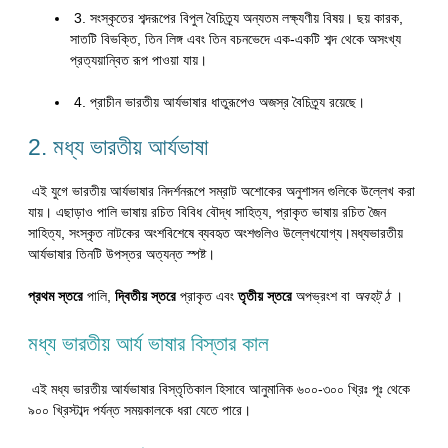
3. সংস্কৃতের শব্দরূপের বিপুল বৈচিত্র্য অন্যতম লক্ষ্যণীয় বিষয়। ছয় কারক,
সাতটি বিভক্তি, তিন লিঙ্গ এবং তিন বচনভেদে এক-একটি শব্দ থেকে অসংখ্য
প্রত্যয়ান্বিত রূপ পাওয়া যায়।
4. প্রাচীন ভারতীয় আর্যভাষার ধাতুরূপেও অজস্র বৈচিত্র্য রয়েছে।
2. মধ্য ভারতীয় আর্যভাষা
এই যুগে ভারতীয় আর্যভাষার নিদর্শনরূপে সম্রাট অশোকের অনুশাসন গুলিকে উল্লেখ করা
যায়। এছাড়াও পালি ভাষায় রচিত বিবিধ বৌদ্ধ সাহিত্য, প্রাকৃত ভাষায় রচিত জৈন
সাহিত্য, সংস্কৃত নাটকের অংশবিশেষে ব্যবহৃত অংশগুলিও উল্লেখযোগ্য।মধ্যভারতীয়
আর্যভাষার তিনটি উপস্তর অত্যন্ত স্পষ্ট।
প্রথম স্তরে
পালি,
দ্বিতীয় স্তরে
প্রাকৃত এবং
তৃতীয় স্তরে
অপভ্রংশ বা
অব
হট্ ঠ
।
মধ্য ভারতীয় আর্য ভাষার বিস্তার কাল
এই মধ্য ভারতীয় আর্যভাষার বিস্তৃতিকাল হিসাবে আনুমানিক ৬০০-৩০০ খ্রিঃ পূঃ থেকে
৯০০ খ্রিস্টাব্দ পর্যন্ত সময়কালকে ধরা যেতে পারে।