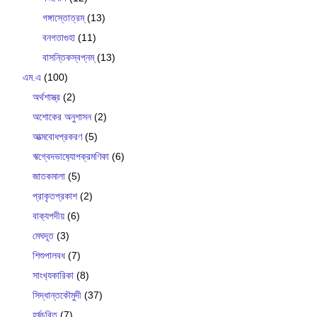
গঙ্গাস্তোত্রম্
(13)
বনগতাগুহা
(11)
বাসন্তিকস্বপ্নম্
(13)
এম.এ
(100)
অর্থশাস্ত্র
(2)
অশোকের অনুশাসন
(2)
আত্মবোধপ্রকরণ
(5)
ঋগ্বেদভাষ‍্যোপক্রমণিকা
(6)
জাতকমালা
(5)
প্রাকৃতপ্রকাশ
(2)
বাক‍্যপদীয়
(6)
মেঘদূত
(3)
শিশুপালবধ
(7)
সাংখ‍্যকারিকা
(8)
সিদ্ধান্তকৌমুদী
(37)
হর্ষচরিত
(7)