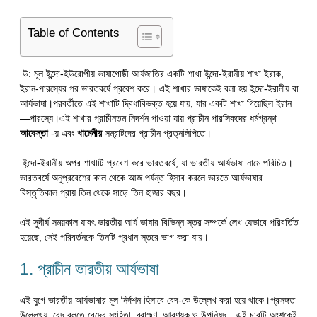
Table of Contents
উ: মূল ইন্দো-ইউরোপীয় ভাষাগোষ্ঠী আর্যজাতির একটি শাখা ইন্দো-ইরানীয় শাখা ইরাক,
ইরান-পারস্যের পর ভারতবর্ষে প্রবেশ করে। এই শাখার ভাষাকেই বলা হয় ইন্দো-ইরানীয় বা
আর্যভাষা।পরবর্তীতে এই শাখাটি দ্বিধাবিভক্ত হয়ে যায়, যার একটি শাখা গিয়েছিল ইরান
—পারস্যে।এই শাখার প্রাচীনতম নিদর্শন পাওয়া যায় প্রাচীন পারসিকদের ধর্মগ্রন্থ
আবেস্তা
-য় এবং
খামেনীয়
সম্রাটদের প্রাচীন প্রত্নলিপিতে।
ইন্দো-ইরানীয় অপর শাখাটি প্রবেশ করে ভারতবর্ষে, যা ভারতীয় আর্যভাষা নামে পরিচিত।
ভারতবর্ষে অনুপ্রবেশের কাল থেকে আজ পর্যন্ত হিসাব করলে ভারতে আর্যভাষার
বিস্তৃতিকাল প্রায় তিন থেকে সাড়ে তিন হাজার বছর।
এই সুদীর্ঘ সময়কাল যাবৎ ভারতীয় আর্য ভাষার বিভিন্ন স্তর সম্পর্কে লেখ যেভাবে পরিবর্তিত
হয়েছে, সেই পরিবর্তনকে তিনটি প্রধান স্তরে ভাগ করা যায়।
1. প্রাচীন ভারতীয় আর্যভাষা
এই যুগে ভারতীয় আর্যভাষার মূল নির্দশন হিসাবে বেদ-কে উল্লেখ করা হয়ে থাকে।প্রসঙ্গত
উল্লেখ্য, বেদ বলতে বেদের সংহিতা, ব্রাহ্মণ, আরণ্যক ও উপনিষদ্—এই চারটি অংশকেই