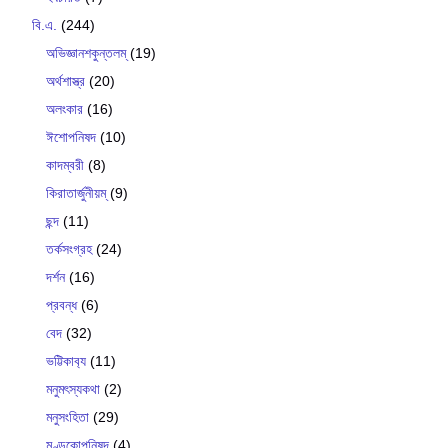
বি.এ.
(244)
অভিজ্ঞানশকুন্তলম্
(19)
অর্থশাস্ত্র
(20)
অলংকার
(16)
ঈশোপনিষদ
(10)
কাদম্বরী
(8)
কিরাতার্জুনীয়ম্
(9)
ছন্দ
(11)
তর্কসংগ্রহ
(24)
দর্শন
(16)
প্রবন্ধ
(6)
বেদ
(32)
ভট্টিকাব‍্য
(11)
মনুমৎস্যকথা
(2)
মনুসংহিতা
(29)
মুণ্ডকোপনিষদ
(4)