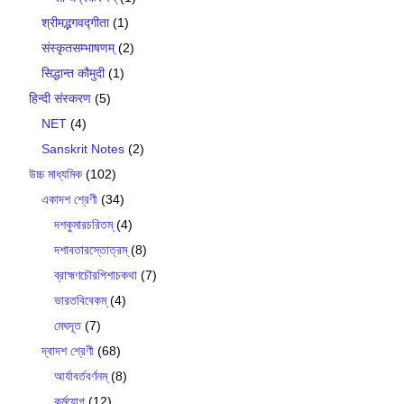
श्रीमद्भगवद्गीता
(1)
संस्कृतसम्भाषणम्
(2)
सिद्धान्त कौमुदी
(1)
हिन्दी संस्करण
(5)
NET
(4)
Sanskrit Notes
(2)
উচ্চ মাধ্যমিক
(102)
একাদশ শ্রেণী
(34)
দশকুমারচরিতম্
(4)
দশাবতারস্তোত্রম্
(8)
ব্রাহ্মণচৌরপিশাচকথা
(7)
ভারতবিবেকম্
(4)
মেঘদূত
(7)
দ্বাদশ শ্রেণী
(68)
আর্যাবর্তবর্ণনম্
(8)
কর্মযোগ
(12)