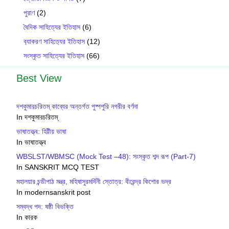
পুরাণ
(2)
বৈদিক সাহিত্যের ইতিহাস
(6)
ব‍্যাকরণ সাহিত‍্যের ইতিহাস
(12)
সংস্কৃত সাহিত্যের ইতিহাস
(66)
Best View
দশকুমারচরিতম্ কাব্যের অন্তর্গত পুষ্পপুরি নগরীর বর্ণনা
In দশকুমারচরিতম্
ভাষাতত্ত্ব: হিট্টীয় ভাষা
In ভাষাতত্ত্ব
WBSLST/WBMSC (Mock Test –48): সংস্কৃত শব্দ রূপ (Part-7)
In SANSKRIT MCQ TEST
মহালয়ার চন্ডীপাঠ মন্ত্র, মহিষাসুরমর্দিনী স্তোত্র: বীরেন্দ্র কিশোর ভদ্র
In modernsanskrit post
সম্বদ্ধ পদ: ষষ্ঠী বিভক্তি
In কারক