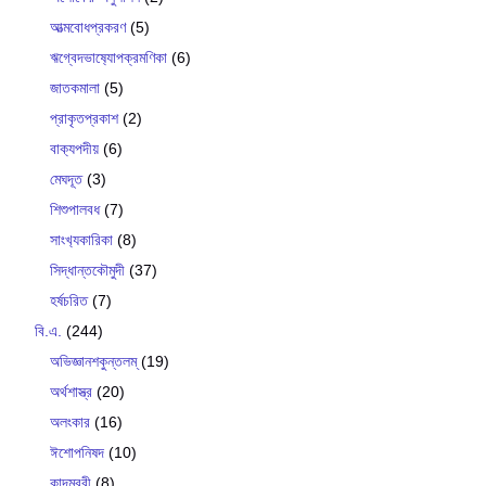
আত্মবোধপ্রকরণ
(5)
ঋগ্বেদভাষ‍্যোপক্রমণিকা
(6)
জাতকমালা
(5)
প্রাকৃতপ্রকাশ
(2)
বাক‍্যপদীয়
(6)
মেঘদূত
(3)
শিশুপালবধ
(7)
সাংখ‍্যকারিকা
(8)
সিদ্ধান্তকৌমুদী
(37)
হর্ষচরিত
(7)
বি.এ.
(244)
অভিজ্ঞানশকুন্তলম্
(19)
অর্থশাস্ত্র
(20)
অলংকার
(16)
ঈশোপনিষদ
(10)
কাদম্বরী
(8)