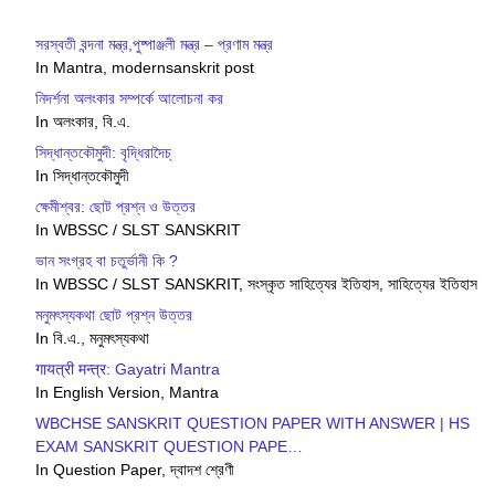
সরস্বতী বন্দনা মন্ত্র,পুষ্পাঞ্জলী মন্ত্র – প্রণাম মন্ত্র
In Mantra, modernsanskrit post
নিদর্শনা অলংকার সম্পর্কে আলোচনা কর
In অলংকার, বি.এ.
সিদ্ধান্তকৌমুদী: বৃদ্ধিরাদৈচ্
In সিদ্ধান্তকৌমুদী
ক্ষেমীশ্বর: ছোট প্রশ্ন ও উত্তর
In WBSSC / SLST SANSKRIT
ভান সংগ্রহ বা চতুর্ভানী কি ?
In WBSSC / SLST SANSKRIT, সংস্কৃত সাহিত্যের ইতিহাস, সাহিত্যের ইতিহাস
মনুমৎস্যকথা ছোট প্রশ্ন উত্তর
In বি.এ., মনুমৎস্যকথা
गायत्री मन्त्र: Gayatri Mantra
In English Version, Mantra
WBCHSE SANSKRIT QUESTION PAPER WITH ANSWER | HS
EXAM SANSKRIT QUESTION PAPE…
In Question Paper, দ্বাদশ শ্রেণী