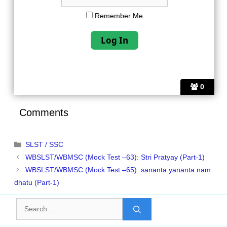
Remember Me
0
Comments
Categories
SLST / SSC
WBSLST/WBMSC (Mock Test –63): Stri Pratyay (Part-1)
WBSLST/WBMSC (Mock Test –65): sananta yananta nam
dhatu (Part-1)
Search
for: