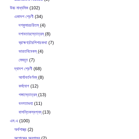
উচ্চ মাধ্যমিক
(102)
একাদশ শ্রেণী
(34)
দশকুমারচরিতম্
(4)
দশাবতারস্তোত্রম্
(8)
ব্রাহ্মণচৌরপিশাচকথা
(7)
ভারতবিবেকম্
(4)
মেঘদূত
(7)
দ্বাদশ শ্রেণী
(68)
আর্যাবর্তবর্ণনম্
(8)
কর্মযোগ
(12)
গঙ্গাস্তোত্রম্
(13)
বনগতাগুহা
(11)
বাসন্তিকস্বপ্নম্
(13)
এম.এ
(100)
অর্থশাস্ত্র
(2)
অশোকের অনুশাসন
(2)