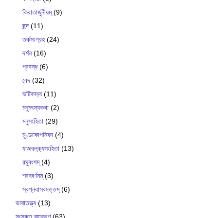
কিরাতার্জুনীয়ম্
(9)
ছন্দ
(11)
তর্কসংগ্রহ
(24)
দর্শন
(16)
প্রবন্ধ
(6)
বেদ
(32)
ভট্টিকাব‍্য
(11)
মনুমৎস্যকথা
(2)
মনুসংহিতা
(29)
মুণ্ডকোপনিষদ
(4)
যাজ্ঞবল্ক‍্যসংহিতা
(13)
রঘুবংশম্
(4)
শরৎবর্ণনম্
(3)
স্বপ্নবাসবদত্তম্
(6)
ভাষাতত্ত্ব
(13)
সংস্কৃত ব্যাকরণ
(63)