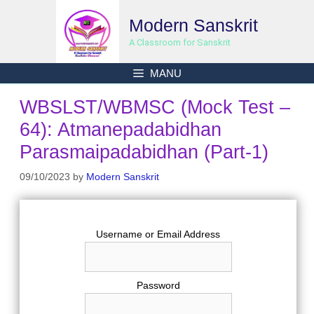
Skip
Modern Sanskrit
to
content
A Classroom for Sanskrit
MANU
WBSLST/WBMSC (Mock Test –
64): Atmanepadabidhan
Parasmaipadabidhan (Part-1)
09/10/2023
by
Modern Sanskrit
Username or Email Address
Password