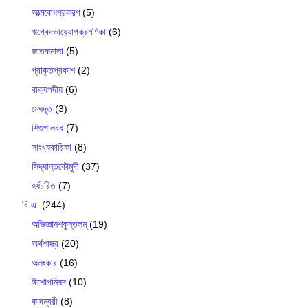
আত্মবোধপ্রকরণ
(5)
ঋগ্বেদভাষ‍্যোপক্রমণিকা
(6)
জাতকমালা
(5)
প্রাকৃতপ্রকাশ
(2)
বাক‍্যপদীয়
(6)
মেঘদূত
(3)
শিশুপালবধ
(7)
সাংখ‍্যকারিকা
(8)
সিদ্ধান্তকৌমুদী
(37)
হর্ষচরিত
(7)
বি.এ.
(244)
অভিজ্ঞানশকুন্তলম্
(19)
অর্থশাস্ত্র
(20)
অলংকার
(16)
ঈশোপনিষদ
(10)
কাদম্বরী
(8)