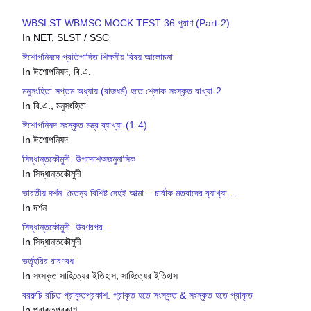
WBSLST WBMSC MOCK TEST 36 পুরাণ (Part-2)
In NET, SLST / SSC
ঈশোপনিষদে প্রতিপাদিত শিক্ষনীয় বিষয় আলোচনা
In ঈশোপনিষদ, বি.এ.
মনুসংহিতা সপ্তম অধ্যায় (রাজধর্ম) হতে শ্লোক সংস্কৃত বাখ্যা-2
In বি.এ., মনুসংহিতা
ঈশোপনিষদ সংস্কৃত মন্ত্র ব্যাখ্যা-(1-4)
In ঈশোপনিষদ
সিদ্ধান্তকৌমুদী: উপদেশেঅজনুনাসিক
In সিদ্ধান্তকৌমুদী
ভারতীয় দর্শন: চৈতন‍্য বিশিষ্ট দেহই আত্মা – চার্বাক মতবাদের ব‍্যাখ‍্যা…
In দর্শন
সিদ্ধান্তকৌমুদী: উরণরপর
In সিদ্ধান্তকৌমুদী
ভর্তৃহরির রাবণবধ
In সংস্কৃত সাহিত্যের ইতিহাস, সাহিত্যের ইতিহাস
বররুচি রচিত প্রাকৃতপ্রকাশ: প্রাকৃত হতে সংস্কৃত & সংস্কৃত হতে প্রাকৃত
In প্রাকৃতপ্রকাশ