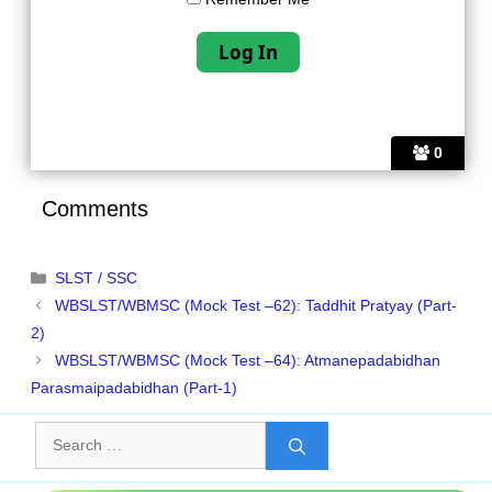
0
Comments
Categories
SLST / SSC
WBSLST/WBMSC (Mock Test –62): Taddhit Pratyay (Part-
2)
WBSLST/WBMSC (Mock Test –64): Atmanepadabidhan
Parasmaipadabidhan (Part-1)
Search
for: