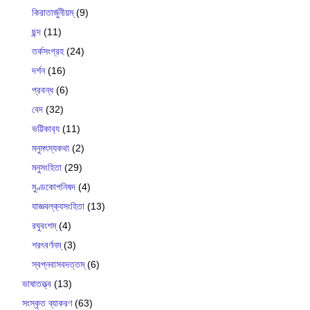
কিরাতার্জুনীয়ম্
(9)
ছন্দ
(11)
তর্কসংগ্রহ
(24)
দর্শন
(16)
প্রবন্ধ
(6)
বেদ
(32)
ভট্টিকাব‍্য
(11)
মনুমৎস্যকথা
(2)
মনুসংহিতা
(29)
মুণ্ডকোপনিষদ
(4)
যাজ্ঞবল্ক‍্যসংহিতা
(13)
রঘুবংশম্
(4)
শরৎবর্ণনম্
(3)
স্বপ্নবাসবদত্তম্
(6)
ভাষাতত্ত্ব
(13)
সংস্কৃত ব্যাকরণ
(63)