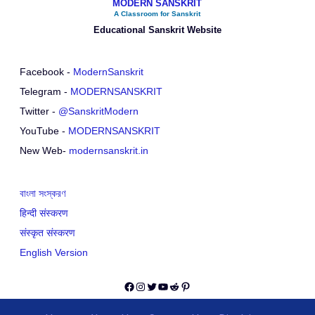
MODERN SANSKRIT
A Classroom for Sanskrit
Educational Sanskrit Website
Facebook -
ModernSanskrit
Telegram -
MODERNSANSKRIT
Twitter -
@SanskritModern
YouTube -
MODERNSANSKRIT
New Web-
modernsanskrit.in
বাংলা সংস্করণ
हिन्दी संस्करण
संस्कृत संस्करण
English Version
Facebook
Instagram
Twitter
YouTube
Reddit
Pinterest