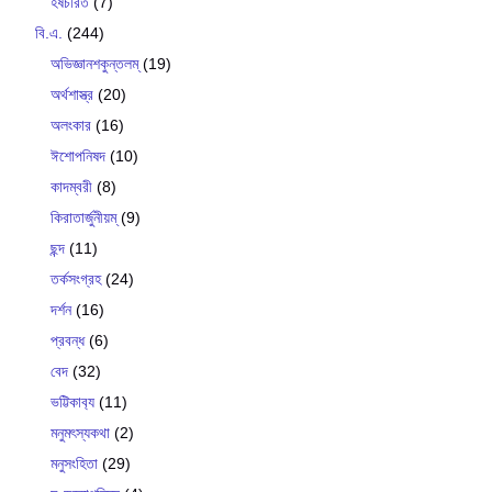
হর্ষচরিত
(7)
বি.এ.
(244)
অভিজ্ঞানশকুন্তলম্
(19)
অর্থশাস্ত্র
(20)
অলংকার
(16)
ঈশোপনিষদ
(10)
কাদম্বরী
(8)
কিরাতার্জুনীয়ম্
(9)
ছন্দ
(11)
তর্কসংগ্রহ
(24)
দর্শন
(16)
প্রবন্ধ
(6)
বেদ
(32)
ভট্টিকাব‍্য
(11)
মনুমৎস্যকথা
(2)
মনুসংহিতা
(29)