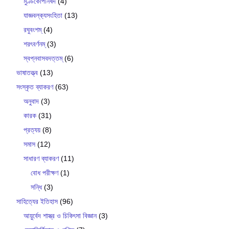
মুণ্ডকোপনিষদ
(4)
যাজ্ঞবল্ক‍্যসংহিতা
(13)
রঘুবংশম্
(4)
শরৎবর্ণনম্
(3)
স্বপ্নবাসবদত্তম্
(6)
ভাষাতত্ত্ব
(13)
সংস্কৃত ব্যাকরণ
(63)
অনুবাদ
(3)
কারক
(31)
প্রত্যয়
(8)
সমাস
(12)
সাধারণ ব্যাকরণ
(11)
বোধ পরীক্ষণ
(1)
সন্ধি
(3)
সাহিত্যের ইতিহাস
(96)
আয়ুর্বেদ শাস্ত্র ও চিকিৎসা বিজ্ঞান
(3)