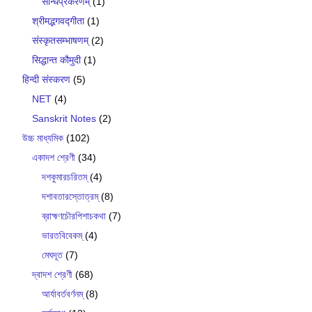
सन्धिप्रकरणम्
(1)
श्रीमद्भगवद्गीता
(1)
संस्कृतसम्भाषणम्
(2)
सिद्धान्त कौमुदी
(1)
हिन्दी संस्करण
(5)
NET
(4)
Sanskrit Notes
(2)
উচ্চ মাধ্যমিক
(102)
একাদশ শ্রেণী
(34)
দশকুমারচরিতম্
(4)
দশাবতারস্তোত্রম্
(8)
ব্রাহ্মণচৌরপিশাচকথা
(7)
ভারতবিবেকম্
(4)
মেঘদূত
(7)
দ্বাদশ শ্রেণী
(68)
আর্যাবর্তবর্ণনম্
(8)