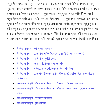
সানুনাসিক অচের যে অনুমান করা হয়, তার উদাহরণ প্রদর্শনার্থে দীক্ষিত বলেছেন, ‘লণ্
সূত্রাস্থাবর্ণের সহোচ্চার্যমাণো রেফো রলয়োঃ সংজ্ঞা।’ দীক্ষি র-প্রত্যাহার স্বীকার করেছেন,
র-প্রত্যাহার সিদ্ধ হয় উপদেশে….সূত্রসহায়ে। লণ্ সূত্রে ল এর পরিবর্তী অ কারটি
অনুনাসিকরূপে প্রতিজ্ঞাত। এই অকারের ‘উপদেশে…..’ সূত্রদ্বারা ইৎসংজ্ঞা হলে হযবরট্
সূত্রের বর্ণ রূপে ধরলে গঠিত হয় র-প্রত‍্যাহার(র+অ) আদিরন্ত‍্যেনসহেতা সূত্রানুসারে।
এই র প্রত‍্যাহার দ্বারা রকার ও লকারের বোধ হবে। যদি ল-এর অকার সানুনাসিক না হয়,
তবে তার ইৎসংজ্ঞা হতে পারত না। সুতরাং পাণিনীর উরণরপরঃ সূত্রে এই র প্রত‍্যাহারের
প্রয়োগ দেখে অনুমান করা হয় যে এই, লণ এই সূত্রর ল এর অ-কার নিশ্চয়ই সানুনাসিক।
দীক্ষিত ব‍্যাখ‍্যা: লণ্ সূত্রে অকারশ্চ
দীক্ষিত ব‍্যাখ‍্যা: তেন বিশ্বপাভিরিত‍্যত্র হোঢ ইতি ঢত্বং ন ভবতি
দীক্ষিত ব‍্যাখ‍্যা: অচি কিম্ কুমারী শেতে
দীক্ষিত ব‍্যাখ‍্যা: প্রত‍্যাহারেষ্বিতাং ন গ্রহণম্
দীক্ষিত ব‍্যাখ‍্যা: এ দৈতোঃ ও দৌতোশ্চ ন মিথঃ সাবর্ণ‍্যম্
দীক্ষিত ব‍্যাখ‍্যা: তেন দধি ইত‍্যস‍্য হরতি শীতলং ষষ্ঠং সান্দ্রমিত‍্যেতেষু পরেষু
যণাদিকং ন
সিদ্ধান্তক‍ৌমুদী: পরিভাষা ব‍্যাখ‍্যা – অসিদ্ধং বহিরঙ্গম্ অন্তরঙ্গে
সিদ্ধান্তক‍ৌমুদী: পরিভাষা ব‍্যাখ‍্যা – পরনিত‍্যান্তরঙ্গাপবাদানামুত্তরোত্তরং
বলীয়
সিদ্ধান্তকৌমুদী: তপরস্তৎকালস‍্য
সিদ্ধান্তকৌমুদী: বৃদ্ধিরাদৈচ্