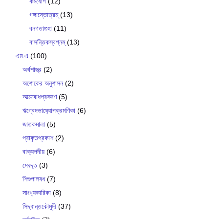
কর্মযোগ
(12)
গঙ্গাস্তোত্রম্
(13)
বনগতাগুহা
(11)
বাসন্তিকস্বপ্নম্
(13)
এম.এ
(100)
অর্থশাস্ত্র
(2)
অশোকের অনুশাসন
(2)
আত্মবোধপ্রকরণ
(5)
ঋগ্বেদভাষ‍্যোপক্রমণিকা
(6)
জাতকমালা
(5)
প্রাকৃতপ্রকাশ
(2)
বাক‍্যপদীয়
(6)
মেঘদূত
(3)
শিশুপালবধ
(7)
সাংখ‍্যকারিকা
(8)
সিদ্ধান্তকৌমুদী
(37)