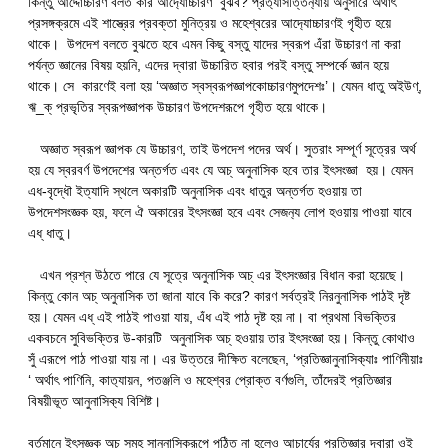
কিন্তু আদ্দোচ্চারণ বলত কার আদ‍্যোচ্চারণ বুঝব? প্রত‍্যাসত্তিন‍্যায় অনুসারে অর্থাৎ
প্রসঙ্গক্রমে এই শাস্ত্রের প্রবক্তা মুনিত্রয় ও মহেশ্বরের আদ‍্যোচ্চারণই গৃহীত হয়ে
থাকে। উপদেশ বলতে বুঝতে হবে এমন কিছু বস্তু যাদের স্বরূপ এঁরা উচ্চারণ না করা
পর্যন্ত জ্ঞানের বিষয় হয়নি, এদের দ্বারা উচ্চারিত হবার পরই বস্তু সম্পর্কে জ্ঞান হয়ে
থাকে। সে কারণেই বলা হয় ‘অজ্ঞাত স্বস্বরূপজ্ঞাপকোচ্চারণমুপদেশঃ’। যেমন ধাতু অইউণ্,
ঋ_ক্ প্রভৃতির স্বরূপজ্ঞাপক উচ্চারণ উপদেশরূপে গৃহীত হয়ে থাকে।
অজ্ঞাত স্বরূপ জ্ঞাপক যে উচ্চারণ, তাই উপদেশ পদের অর্থ। সুতরাং সম্পূর্ণ সূত্রের অর্থ
হয় যে স্বরবর্ণ উপদেশের অন্তর্গত এবং যে অচ্ অনুনাসিক হবে তার ইৎসংজ্ঞা হয়। যেমন
এধ-বৃদ্ধৌ ইত্যাদি স্থলে অকারটি অনুনাসিক এবং ধাতুর অন্তর্গত হওয়ায় তা
উপদেশসংজ্ঞক হয়, ফলে ঐ অকারের ইৎসংজ্ঞা হবে এবং সেজন‍্য লোপ হওয়ায় পাওয়া যাবে
এধ্ ধাতু।
এখন প্রশ্ন উঠতে পারে যে সূত্রে অনুনাসিক অচ্ এর ইৎসংজ্ঞার বিধান করা হয়েছে।
কিন্তু কোন অচ্ অনুনাসিক তা জানা যাবে কি করে? কারণ সর্বত্রই নিরনুনাসিক পাঠই দৃষ্ট
হয়। যেমন এধ্ এই পাঠই পাওয়া যায়, এঁধ এই পাঠ দৃষ্ট হয় না। বা প্রথমা বিভক্তির
একবচনে সুবিভক্তির উ-কারটি অনুনাসিক অচ্ হওয়ায় তার ইৎসংজ্ঞা হয়। কিন্তু কোথাও
সুঁ এরূপে পাঠ পাওয়া যায় না। এর উত্তরে দীক্ষিত বলেছেন, ‘প্রতিজ্ঞানুনাসিক‍্যাঃ পাণিনীয়াঃ
‘ অর্থাৎ পাণিনি, কাত‍্যায়ন, পতঞ্জলি ও মহেশ্বর প্রোক্ত বর্ণগুলি, তাঁদেরই প্রতিজ্ঞার
বিষয়ীভূত আনুনাসিক‍্য বিশিষ্ট।
বর্তমানে ইৎসজ্ঞক অচ্ সমূহ সানুনাসিকরূপে পঠিত না হলেও আচার্যের প্রতিজ্ঞার দ্বারা ওই