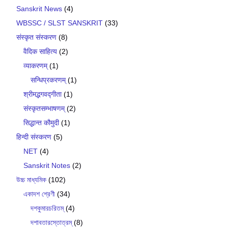
Sanskrit News
(4)
WBSSC / SLST SANSKRIT
(33)
संस्कृत संस्करण
(8)
वैदिक साहित्य
(2)
व्याकरणम्
(1)
सन्धिप्रकरणम्
(1)
श्रीमद्भगवद्गीता
(1)
संस्कृतसम्भाषणम्
(2)
सिद्धान्त कौमुदी
(1)
हिन्दी संस्करण
(5)
NET
(4)
Sanskrit Notes
(2)
উচ্চ মাধ্যমিক
(102)
একাদশ শ্রেণী
(34)
দশকুমারচরিতম্
(4)
দশাবতারস্তোত্রম্
(8)