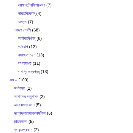
ব্রাহ্মণচৌরপিশাচকথা
(7)
ভারতবিবেকম্
(4)
মেঘদূত
(7)
দ্বাদশ শ্রেণী
(68)
আর্যাবর্তবর্ণনম্
(8)
কর্মযোগ
(12)
গঙ্গাস্তোত্রম্
(13)
বনগতাগুহা
(11)
বাসন্তিকস্বপ্নম্
(13)
এম.এ
(100)
অর্থশাস্ত্র
(2)
অশোকের অনুশাসন
(2)
আত্মবোধপ্রকরণ
(5)
ঋগ্বেদভাষ‍্যোপক্রমণিকা
(6)
জাতকমালা
(5)
প্রাকৃতপ্রকাশ
(2)