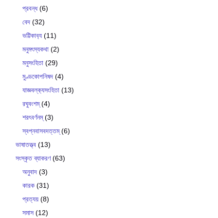
প্রবন্ধ
(6)
বেদ
(32)
ভট্টিকাব‍্য
(11)
মনুমৎস্যকথা
(2)
মনুসংহিতা
(29)
মুণ্ডকোপনিষদ
(4)
যাজ্ঞবল্ক‍্যসংহিতা
(13)
রঘুবংশম্
(4)
শরৎবর্ণনম্
(3)
স্বপ্নবাসবদত্তম্
(6)
ভাষাতত্ত্ব
(13)
সংস্কৃত ব্যাকরণ
(63)
অনুবাদ
(3)
কারক
(31)
প্রত্যয়
(8)
সমাস
(12)