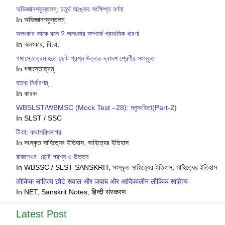
অভিজ্ঞানশকুন্তলম্: চতুর্থ অঙ্কের সংক্ষিপ্ত বর্ণনা
In অভিজ্ঞানশকুন্তলম্
অলংকার কাকে বলে ? অলংকার সম্পর্কে প্রাথমিক ধারণা
In অলংকার, বি.এ.
গঙ্গাস্তোত্রম্ হতে ছোট প্রশ্ন উত্তর-দ্বাদশ শ্রেণীর সংস্কৃত
In গঙ্গাস্তোত্রম্
যতশ্চ নির্ধারণম্
In কারক
WBSLST/WBMSC (Mock Test –28): মনুসংহিতা(Part-2)
In SLST / SSC
টীকা: কথাসরিৎসাগর
In সংস্কৃত সাহিত্যের ইতিহাস, সাহিত্যের ইতিহাস
রাজশেখর: ছোট প্রশ্ন ও উত্তর
In WBSSC / SLST SANSKRIT, সংস্কৃত সাহিত্যের ইতিহাস, সাহিত্যের ইতিহাস
लौकिक साहित्य छोटे सवाल और जवाब और आदिकालीन लौकिक साहित्य
In NET, Sanskrit Notes, हिन्दी संस्करण
Latest Post