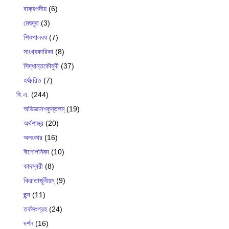
বাক‍্যপদীয়
(6)
মেঘদূত
(3)
শিশুপালবধ
(7)
সাংখ‍্যকারিকা
(8)
সিদ্ধান্তকৌমুদী
(37)
হর্ষচরিত
(7)
বি.এ.
(244)
অভিজ্ঞানশকুন্তলম্
(19)
অর্থশাস্ত্র
(20)
অলংকার
(16)
ঈশোপনিষদ
(10)
কাদম্বরী
(8)
কিরাতার্জুনীয়ম্
(9)
ছন্দ
(11)
তর্কসংগ্রহ
(24)
দর্শন
(16)