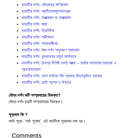
ভারতীয় দর্শন: বৌদ্ধদের ক্ষণিকবাদ
ভারতীয় দর্শন: প্রতীত‍্যসমুৎপাদতত্ত্ব
ভারতীয় দর্শন: নৈরাত্মবাদ বা অনাত্মবাদ
ভারতীয় দর্শন: মায়া
ভারতীয় দর্শন: ত্রিপিটক
ভারতীয় দর্শন: পঞ্চীকরণ
ভারতীয় দর্শন: সপ্তভঙ্গীনয়
ভারতীয় দর্শন: জৈন দর্শন অনুসরণে স‍্যাদবাদ
ভারতীয় দর্শন: বুদ্ধদেবের চতুর্থ আর্যসত‍্য
ভারতীয় দর্শন: চৈতন‍্য বিশিষ্ট দেহই আত্মা – চার্বাক মতবাদের ব‍্যাখ‍্যা ও
গ্রহণযোগ‍্যতা
ভারতীয় দর্শন: যোগ দর্শনের পাঁচ প্রকার চিত্তবৃত্তি ব‍্যাখ‍্যা
ভারতীয় দর্শন: ছোট প্রশ্ন ও উত্তর
বৌদ্ধ দর্শন কটি সম্প্রদায়ের বিভক্ত?
বৌদ্ধ দর্শন চারটি সম্প্রদায়ের বিভক্ত।
শূন্যবাদ
কি ?
সবই শূন্য- ‘সর্বং শূণ‍্যম্’ এই মতটিকে শূন্যবাদ বলা হয়।
Comments