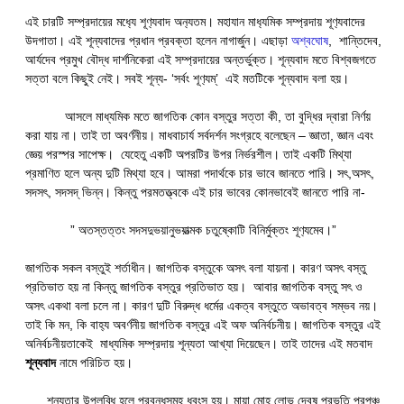
এই চারটি সম্প্রদায়ের মধ‍্যে শূণ‍্যবাদ অন‍্যতম। মহাযান মাধ‍্যমিক সম্প্রদায় শূণ‍্যবাদের
উদগাতা। এই শূন্যবাদের প্রধান প্রবক্তা হলেন নাগার্জুন। এছাড়া
অশ্বঘোষ
, শান্তিদেব,
আর্যদেব প্রমুখ বৌদ্ধ দার্শনিকেরা এই সম্প্রদায়ের অন্তর্ভুক্ত। শূন্যবাদ মতে বিশ্বজগতে
সত্তা বলে কিছুই নেই। সবই শূন্য- ‘সর্বং শূণ‍্যম্’ এই মতটিকে শূন্যবাদ বলা হয়।
আসলে মাধ্যমিক মতে জাগতিক কোন বস্তুর সত্তা কী, তা বুদ্ধির দ্বারা নির্ণয়
করা যায় না। তাই তা অবর্ণনীয়। মাধবাচার্য সর্বদর্শন সংগ্রহে বলেছেন – জ্ঞাতা, জ্ঞান এবং
জ্ঞেয় পরস্পর সাপেক্ষ। যেহেতু একটি অপরটির উপর নির্ভরশীল। তাই একটি মিথ্যা
প্রমাণিত হলে অন্য দুটি মিথ্যা হবে। আমরা পদার্থকে চার ভাবে জানতে পারি। সৎ,অসৎ,
সদসৎ, সদসদ্ ভিন্ন। কিন্তু পরমতত্ত্বকে এই চার ভাবের কোনভাবেই জানতে পারি না-
” অতস্তত্তং সদসদুভয়ানুভয়াত্মক চতুষ্কোটি বিনির্মুক্তং শূণ‍্যমেব।”
জাগতিক সকল বস্তুই শর্তাধীন। জাগতিক বস্তুকে অসৎ বলা যায়না। কারণ অসৎ বস্তু
প্রতিভাত হয় না কিন্তু জাগতিক বস্তুর প্রতিভাত হয়। আবার জাগতিক বস্তু সৎ ও
অসৎ একথা বলা চলে না। কারণ দুটি বিরুদ্ধ ধর্মের একত্ব বস্তুতে অভাবত্ব সম্ভব নয়।
তাই কি মন, কি বাহ‍্য অবর্ণনীয় জাগতিক বস্তুর এই অফ অনির্বচনীয়। জাগতিক বস্তুর এই
অনির্বচনীয়তাকেই মাধ্যমিক সম্প্রদায় শূন্যতা আখ্যা দিয়েছেন। তাই তাদের এই মতবাদ
শূন্যবাদ
নামে পরিচিত হয়।
শূন্যতার উপলব্ধি হলে প্রবন্ধসমূহ ধ্বংস হয়। মায়া মোহ লোভ দ্বেষ প্রভৃতি প্রপঞ্চ