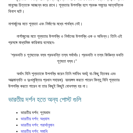
মানুষের চিত্তকে আচ্ছন্ন করে রাখে। শূন্যতার উপলব্ধি হলে প্রবঞ্চ সমূহের আত্যন্তিক
বিনাশ ঘটে।
নাগার্জুনের মতে শূন্যতা এবং নির্মাণের মধ্যে পার্থক্য নেই।
নার্গাজুনের মতে শূন্যতার উপলব্ধি ও নির্বানের উপলব্ধি এক ও অভিন্ন। তিনি এই
প্রসঙ্গে মাধ্যমিক কারিকায় বলেছেন-
‘প্রভবতি চ শূণ‍্যতেয়ং যস‍্য প্রভবন্তি তস‍্য সর্বার্থাঃ। প্রভবতি ন তস‍্য কিঞ্চিন্ন ভবতি
শূণ‍্যতা যস‍্য।”
অর্থাৎ যিনি শূন্যতাকে উপলব্ধি করেন তিনি সর্ববিধ অর্থ( যা-কিছু হিতকর এবং
আত্মোন্নতি ও দুঃখমুক্তির প্রধান সহায়ক) হৃদয়ঙ্গম করতে পারেন কিন্তু যিনি শূন্যতার
উপলব্ধি করতে পারেন না তার কিছুই কিছুই বোধগম্য হয় না।
ভারতীয় দর্শন হতে অন্য পোস্ট গুলি
ভারতীয় দর্শন: শূণ‍্যবাদ
ভারতীয় দর্শন: অধ‍্যাস
ভারতীয় দর্শন: পরার্থানুমান
ভারতীয় দর্শন: সমাধি