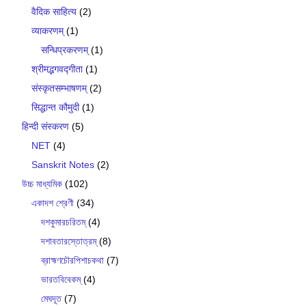
वैदिक साहित्य
(2)
व्याकरणम्
(1)
सन्धिप्रकरणम्
(1)
श्रीमद्भगवद्गीता
(1)
संस्कृतसम्भाषणम्
(2)
सिद्धान्त कौमुदी
(1)
हिन्दी संस्करण
(5)
NET
(4)
Sanskrit Notes
(2)
উচ্চ মাধ্যমিক
(102)
একাদশ শ্রেণী
(34)
দশকুমারচরিতম্
(4)
দশাবতারস্তোত্রম্
(8)
ব্রাহ্মণচৌরপিশাচকথা
(7)
ভারতবিবেকম্
(4)
মেঘদূত
(7)