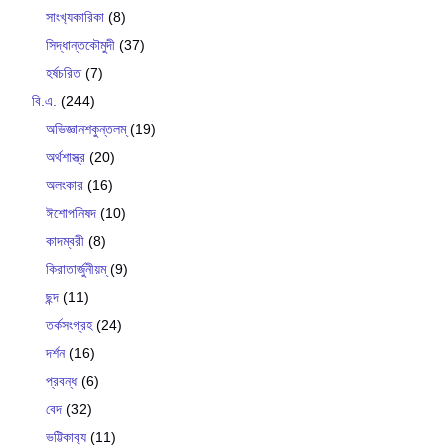
সাংখ‍্যকারিকা
(8)
সিদ্ধান্তকৌমুদী
(37)
হর্ষচরিত
(7)
বি.এ.
(244)
অভিজ্ঞানশকুন্তলম্
(19)
অর্থশাস্ত্র
(20)
অলংকার
(16)
ঈশোপনিষদ
(10)
কাদম্বরী
(8)
কিরাতার্জুনীয়ম্
(9)
ছন্দ
(11)
তর্কসংগ্রহ
(24)
দর্শন
(16)
প্রবন্ধ
(6)
বেদ
(32)
ভট্টিকাব‍্য
(11)