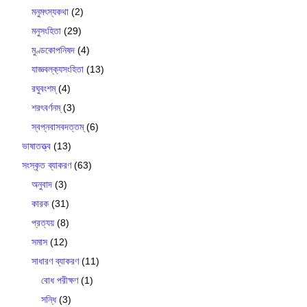
মনুমৎস্যকথা
(2)
মনুসংহিতা
(29)
মুণ্ডকোপনিষদ
(4)
যাজ্ঞবল্ক‍্যসংহিতা
(13)
রঘুবংশম্
(4)
শরৎবর্ণনম্
(3)
স্বপ্নবাসবদত্তম্
(6)
ভাষাতত্ত্ব
(13)
সংস্কৃত ব্যাকরণ
(63)
অনুবাদ
(3)
কারক
(31)
প্রত্যয়
(8)
সমাস
(12)
সাধারণ ব্যাকরণ
(11)
বোধ পরীক্ষণ
(1)
সন্ধি
(3)