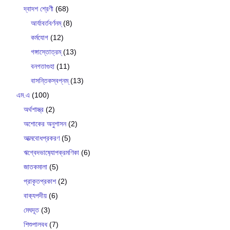
দ্বাদশ শ্রেণী
(68)
আর্যাবর্তবর্ণনম্
(8)
কর্মযোগ
(12)
গঙ্গাস্তোত্রম্
(13)
বনগতাগুহা
(11)
বাসন্তিকস্বপ্নম্
(13)
এম.এ
(100)
অর্থশাস্ত্র
(2)
অশোকের অনুশাসন
(2)
আত্মবোধপ্রকরণ
(5)
ঋগ্বেদভাষ‍্যোপক্রমণিকা
(6)
জাতকমালা
(5)
প্রাকৃতপ্রকাশ
(2)
বাক‍্যপদীয়
(6)
মেঘদূত
(3)
শিশুপালবধ
(7)