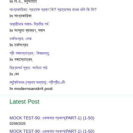
In বি.এ., মনুসংহিতা
সাংখ‍্যকারিকা: প্রত্যক্ষ প্রমাণ কি? প্রত্যক্ষের বাধক গুলি কি কি?
In সাংখ‍্যকারিকা
অব্যয়ীভাব সমাস- দ্বিতীয় পর্ব
In সংস্কৃত ব্যাকরণ, সমাস
তর্কসংগ্রহ: তেজ
In তর্কসংগ্রহ
শ্রী গঙ্গাস্তোত্রম্ : বিষয়বস্তু
In গঙ্গাস্তোত্রম্
হিরণ‍্যগর্ভ সূক্ত: সংহিতা পাঠ
In বেদ
মধুকৈটভবধ (প্রথম অধ্যায়): শ্রীশ্রীচণ্ডী
In modernsanskrit post
Latest Post
MOCK TEST-90: এককথায় প্রকাশ(PART-1) (1-50)
02/08/2025
MOCK TEST-90: এককথায় প্রকাশ(PART-1) (1-50)