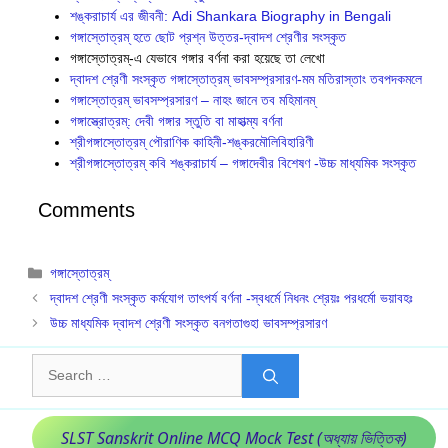
শঙ্করাচার্য এর জীবনী: Adi Shankara Biography in Bengali
গঙ্গাস্তোত্রম্ হতে ছোট প্রশ্ন উত্তর-দ্বাদশ শ্রেণীর সংস্কৃত
গঙ্গাস্তোত্রম্-এ যেভাবে গঙ্গার বর্ণনা করা হয়েছে তা লেখো
দ্বাদশ শ্রেণী সংস্কৃত গঙ্গাস্তোত্রম্ ভাবসম্প্রসারণ-মম মতিরাস্তাং তবপদকমলে
গঙ্গাস্তোত্রম্ ভাবসম্প্রসারণ – নাহং জানে তব মহিমানম্
গঙ্গাস্ত্রোত্রম্: দেবী গঙ্গার স্তুতি বা মাহাত্ম্য বর্ণনা
শ্রীগঙ্গাস্তোত্রম্ পৌরাণিক কাহিনী-শঙ্করমৌলিবিহারিণী
শ্রীগঙ্গাস্তোত্রম্ কবি শঙ্করাচার্য – গঙ্গাদেবীর বিশেষণ -উচ্চ মাধ্যমিক সংস্কৃত
Comments
Categories
গঙ্গাস্তোত্রম্
দ্বাদশ শ্রেণী সংস্কৃত কর্মযোগ তাৎপর্য বর্ণনা -স্বধর্মে নিধনং শ্রেয়ঃ পরধর্মো ভয়াবহঃ
উচ্চ মাধ্যমিক দ্বাদশ শ্রেণী সংস্কৃত বনগতাগুহা ভাবসম্প্রসারণ
Search
for:
SLST Sanskrit Online MCQ Mock Test (অধ্যায় ভিত্তিক)