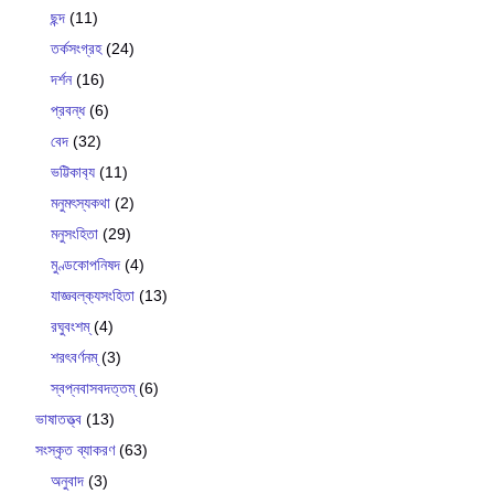
ছন্দ
(11)
তর্কসংগ্রহ
(24)
দর্শন
(16)
প্রবন্ধ
(6)
বেদ
(32)
ভট্টিকাব‍্য
(11)
মনুমৎস্যকথা
(2)
মনুসংহিতা
(29)
মুণ্ডকোপনিষদ
(4)
যাজ্ঞবল্ক‍্যসংহিতা
(13)
রঘুবংশম্
(4)
শরৎবর্ণনম্
(3)
স্বপ্নবাসবদত্তম্
(6)
ভাষাতত্ত্ব
(13)
সংস্কৃত ব্যাকরণ
(63)
অনুবাদ
(3)