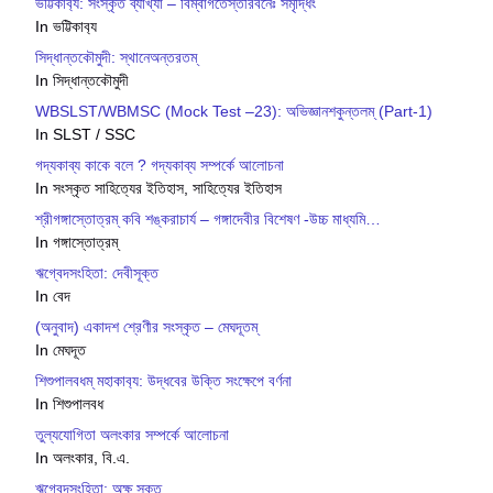
ভট্টিকাব‍্য: সংস্কৃত ব্যাখ্যা – বিম্বাগতৈস্তীরবনৈঃ সমৃদ্ধিং
In ভট্টিকাব‍্য
সিদ্ধান্তকৌমুদী: স্থানেঅন্তরতম্
In সিদ্ধান্তকৌমুদী
WBSLST/WBMSC (Mock Test –23): অভিজ্ঞানশকুন্তলম্ (Part-1)
In SLST / SSC
গদ্যকাব্য কাকে বলে ? গদ্যকাব্য সম্পর্কে আলোচনা
In সংস্কৃত সাহিত্যের ইতিহাস, সাহিত্যের ইতিহাস
শ্রীগঙ্গাস্তোত্রম্ কবি শঙ্করাচার্য – গঙ্গাদেবীর বিশেষণ -উচ্চ মাধ্যমি…
In গঙ্গাস্তোত্রম্
ঋগ্বেদসংহিতা: দেবীসূক্ত
In বেদ
(অনুবাদ) একাদশ শ্রেণীর সংস্কৃত – মেঘদূতম্
In মেঘদূত
শিশুপালবধম্ মহাকাব‍্য: উদ্ধবের উক্তি সংক্ষেপে বর্ণনা
In শিশুপালবধ
তুল্যযোগিতা অলংকার সম্পর্কে আলোচনা
In অলংকার, বি.এ.
ঋগ্বেদসংহিতা: অক্ষ সুক্ত