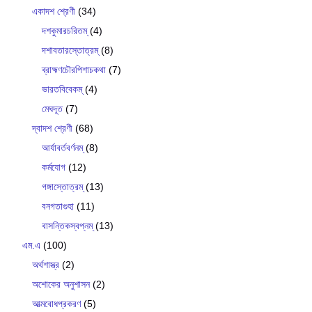
একাদশ শ্রেণী
(34)
দশকুমারচরিতম্
(4)
দশাবতারস্তোত্রম্
(8)
ব্রাহ্মণচৌরপিশাচকথা
(7)
ভারতবিবেকম্
(4)
মেঘদূত
(7)
দ্বাদশ শ্রেণী
(68)
আর্যাবর্তবর্ণনম্
(8)
কর্মযোগ
(12)
গঙ্গাস্তোত্রম্
(13)
বনগতাগুহা
(11)
বাসন্তিকস্বপ্নম্
(13)
এম.এ
(100)
অর্থশাস্ত্র
(2)
অশোকের অনুশাসন
(2)
আত্মবোধপ্রকরণ
(5)