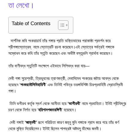
তা লেখো।
Table of Contents
দার্শনিক কবি শংকরাচার্য তাঁর গঙ্গার প্রতি ভক্তিভাবের পরাকাষ্ঠা প্রদর্শন করে
শ্রীগঙ্গাস্তোত্রম্ নামে স্তোত্রটি রচনা করেছেন।এই স্তোত্রে সর্বত্রই গঙ্গাকে
সম্বোধন করে কবি তাঁর স্তুতি করেছেন এবং অভীষ্ট বস্তুগুলি প্রার্থনা করেছেন।
তাঁর বাণীবদ্ধ স্তুতিটি সংক্ষেপে এইভাবে লিপিবদ্ধ করা যায়—
দেবী গঙ্গা সুরেশ্বরী, ত্রিভুবনের ত্রাণকর্ত্রী, দেবাদিদেব শংকরের জটায় আবদ্ধ থেকে
হয়েছেন ‘
শংকরমৌলিবিহারিণী
’ এবং তিনিই পবিত্র তরঙ্গবিশিষ্টা চিরপ্রবাহিনী স্রোতস্বিনী
গঙ্গা।
তিনি ভগীরথ কর্তৃক স্বর্গ থেকে আনীতা হয়ে
‘
ভাগীরথী
‘ নামে প্রবাহিতা। ইনিই শ্রীবিষ্ণুর
চরণ থেকে নির্গত হয়ে ‘
হরিপাদপদ্মতরঙ্গিণী
‘ হয়েছেন।
দেবী গঙ্গাই
‘জাহ্নবী’
রূপে পরিচিতা কারণ জহ্নু মুনি গঙ্গাকে গ্রাস করে পরে তাঁর কর্ণ
থেকে মুক্তি দিয়েছিলেন। ইনিই ছিলেন শাপভ্রষ্ট অষ্টবসু ভীষ্মের জননী।