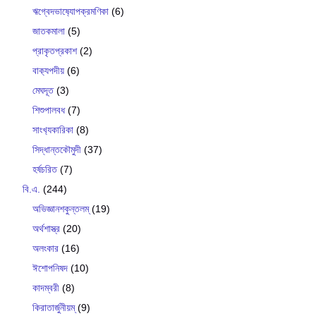
ঋগ্বেদভাষ‍্যোপক্রমণিকা
(6)
জাতকমালা
(5)
প্রাকৃতপ্রকাশ
(2)
বাক‍্যপদীয়
(6)
মেঘদূত
(3)
শিশুপালবধ
(7)
সাংখ‍্যকারিকা
(8)
সিদ্ধান্তকৌমুদী
(37)
হর্ষচরিত
(7)
বি.এ.
(244)
অভিজ্ঞানশকুন্তলম্
(19)
অর্থশাস্ত্র
(20)
অলংকার
(16)
ঈশোপনিষদ
(10)
কাদম্বরী
(8)
কিরাতার্জুনীয়ম্
(9)