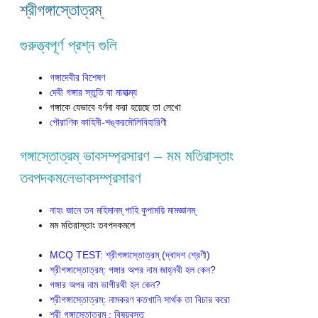
শ্রীগঙ্গাস্তোত্রম্
গুরুত্ত্বপূর্ণ প্রশ্ন গুলি
গঙ্গাদেবীর বিশেষণ
দেবী গঙ্গার স্তুতি বা মাহাত্ম্য
গঙ্গাকে যেভাবে বর্ণনা করা হয়েছে তা লেখো
পৌরাণিক কাহিনী-শঙ্করমৌলিবিহারিণী
গঙ্গাস্তোত্রম্ ভাবসম্প্রসারণ – মম মতিরাস্তাং
তবপদকমলেভাবসম্প্রসারণ
নাহং জানে তব মহিমানম্ পাহি কুপাময়ি মামজ্ঞানম্
মম মতিরাস্তাং তবপদকমলে
MCQ TEST: শ্রীগঙ্গাস্তোত্রম্ (দ্বাদশ শ্রেণী)
শ্রীগঙ্গাস্তোত্রম্: গঙ্গার অপর নাম জাহ্নবী হল কেন?
গঙ্গার অপর নাম ভাগীরথী হল কেন?
শ্রীগঙ্গাস্তোত্রম্: নামকরণ কতখানি সার্থক তা বিচার করো
শ্রী গঙ্গাস্তোত্রম্ : বিষয়বস্তু