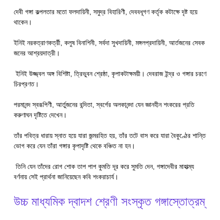
দেবী গঙ্গা কল্পলতার মতো ফলদায়িনী, সমুদ্র বিহারিণী, দেববধূগণ কর্তৃক কটাক্ষে দৃষ্ট হয়ে
থাকেন।
ইনিই নরকত্রাণকর্ত্রী, কলুষ বিনাশিনী, সর্বদা সুখদায়িনী, মঙ্গলপ্রদায়িনী, আর্তজনের সেবক
জনের আশ্রয়দাত্রী।
ইনিই উজ্জ্বল অঙ্গ বিশিষ্টা, ত্রিভুবন শ্রেষ্ঠা, কৃপাকটাক্ষময়ী। দেবরাজ ইন্দ্র ও গঙ্গার চরণে
চিরপ্রণত।
পরমানন্দ স্বরূপিণী, আর্তুজনের বন্দিতা, স্বর্গের অলকানন্দা যেন জ্ঞানহীন শংকরের প্রতি
করুণাঘন দৃষ্টিতে দেখেন।
তাঁর পবিত্র ধারায় স্নাত হয়ে যারা জন্মরহিত হয়, তাঁর তটে বাস করে যারা বৈকুণ্ঠের শান্তি
ভোগ করে যেন তাঁরা গঙ্গার কৃপাদৃষ্টি থেকে বঞ্চিত না হন।
তিনি যেন তাঁদের রোগ শোক তাপ পাপ কুমতি দূর করে সুমতি দেন, গঙ্গাদেবীর মাহাত্ম্য
বর্ণনায় সেই প্রার্থনা জানিয়েছেন কবি শংকরাচার্য।
উচ্চ মাধ্যমিক দ্বাদশ শ্রেণী সংস্কৃত গঙ্গাস্তোত্রম্