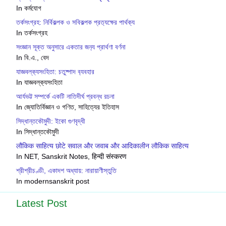
In কর্মযোগ
তর্কসংগ্রহ: নির্বিকল্পক ও সবিকল্পক প্রত‍্যক্ষের পার্থক‍্য
In তর্কসংগ্রহ
সংজ্ঞান সূক্ত অনুসারে একতার জন‍্য প্রার্থণা বর্ণনা
In বি.এ., বেদ
যাজ্ঞবল্ক‍্যসংহিতা: চতুষ্পাদ ব‍্যবহার
In যাজ্ঞবল্ক‍্যসংহিতা
আর্যভট্ট সম্পর্কে একটি নাতিদীর্ঘ প্রবন্ধ রচনা
In জ্যোতির্বিজ্ঞান ও গণিত, সাহিত্যের ইতিহাস
সিদ্ধান্তকৌমুদী: ইকো গুণবৃদ্ধী
In সিদ্ধান্তকৌমুদী
लौकिक साहित्य छोटे सवाल और जवाब और आदिकालीन लौकिक साहित्य
In NET, Sanskrit Notes, हिन्दी संस्करण
শ্রীশ্রীচণ্ডী, একাদশ অধ্যায়: নারায়াণীস্তুতি
In modernsanskrit post
Latest Post