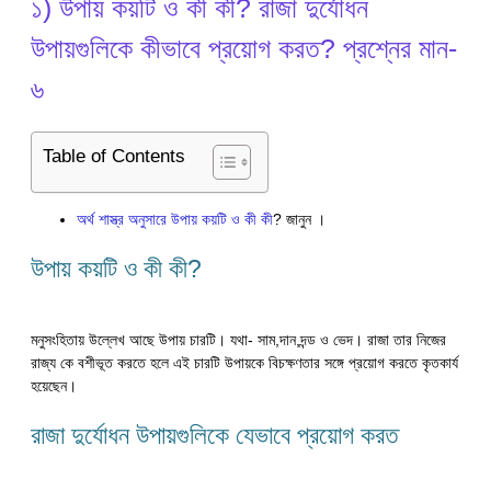
১) উপায় কয়টি ও কী কী? রাজা দুর্যোধন
উপায়গুলিকে কীভাবে প্রয়োগ করত? প্রশ্নের মান-
৬
Table of Contents
অর্থ শাস্ত্র অনুসারে উপায় কয়টি ও কী কী
? জানুন ।
উপায় কয়টি ও কী কী?
মনুসংহিতায় উল্লেখ আছে উপায় চারটি। যথা- সাম,দান,দন্ড ও ভেদ। রাজা তার নিজের
রাজ্য কে বশীভূত করতে হলে এই চারটি উপায়কে বিচক্ষণতার সঙ্গে প্রয়োগ করতে কৃতকার্য
হয়েছেন।
রাজা দুর্যোধন উপায়গুলিকে যেভাবে প্রয়োগ করত