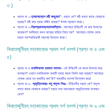
৩ )
প্রশ্ন নং ২-
ত্বয়াঅস্তেন মহী মদচ‍্যুতা’
‘- বক্তা কে? মহী বলতে কাকে বোঝানো
হয়েছে? মহী কার দ্বারা বর্জিত হয়েছে? উপমা প্রয়োগ করো।
প্রশ্ন নং ৩-
নিরাশ্রয়াঅন্তহতামনস্বিতা
– আলোচ্য উক্তিটি কে কার উদ্দেশ্যে
করেছেন? মনস্বিতা কখন আশ্রয় হারিয়ে নিহত হয়? আলোচ্য শ্লোক থেকে
বক্তা পরস্পরবিরোধী বক্তব্য উল্লেখ করো।
কিরাতার্জুনীয়ম্ মহাকাব্যের প্রথম সর্গ বনপর্ব (প্রশ্ন নং ৪ এবং
৫)
প্রশ্ন নং ৪-
তবাভিধানাৎ ব‍্যথতে নতানন
– এই উক্তিটি কে কাকে উদ্দেশ্য করে
বলেছেন? এখানে তবাভিধানাৎ কথাটি দ্বারা কাকে নির্দেশ করা হয়েছে? আলোচ্য
শ্লোক থেকে তব কথাটির অর্থ কি? বাক্যটির তাৎপর্য বিশ্লেষণ করো
প্রশ্ন নং-৫-
প্রবৃত্তিসারাঃ খলু সাদৃশ‍ং গিরঃ
– উক্তিটির বক্তা কে? সাদৃশং
বলতে কাকে বোঝানো হয়েছে? বক্তা তার বক্তব্যকে প্রবৃত্তিসারা বলেছেন
কেন?
কিরাতার্জুনীয়ম্ মহাকাব্যের প্রথম সর্গ বনপর্ব (প্রশ্ন নং ৬ এবং