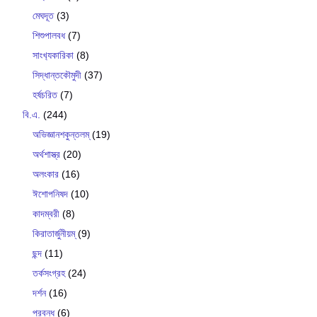
মেঘদূত
(3)
শিশুপালবধ
(7)
সাংখ‍্যকারিকা
(8)
সিদ্ধান্তকৌমুদী
(37)
হর্ষচরিত
(7)
বি.এ.
(244)
অভিজ্ঞানশকুন্তলম্
(19)
অর্থশাস্ত্র
(20)
অলংকার
(16)
ঈশোপনিষদ
(10)
কাদম্বরী
(8)
কিরাতার্জুনীয়ম্
(9)
ছন্দ
(11)
তর্কসংগ্রহ
(24)
দর্শন
(16)
প্রবন্ধ
(6)