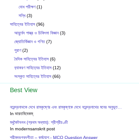
বোধ পরীক্ষণ
(1)
সন্ধি
(3)
সাহিত্যের ইতিহাস
(96)
আয়ুর্বেদ শাস্ত্র ও চিকিৎসা বিজ্ঞান
(3)
জ্যোতির্বিজ্ঞান ও গণিত
(7)
পুরাণ
(2)
বৈদিক সাহিত্যের ইতিহাস
(6)
ব‍্যাকরণ সাহিত‍্যের ইতিহাস
(12)
সংস্কৃত সাহিত্যের ইতিহাস
(66)
Best View
নরেন্দ্রনাথকে দেখে রামকৃষ্ণের এবং রামকৃষ্ণকে দেখে নরেন্দ্রনাথের মনের অনুভূত…
In ভারতবিবেকম্
মধুকৈটভবধ (প্রথম অধ্যায়): শ্রীশ্রীচণ্ডী
In modernsanskrit post
শ্রীমদ্‌ভগবদ্‌গীতা – কর্মযোগ:- MCQ Question Answer