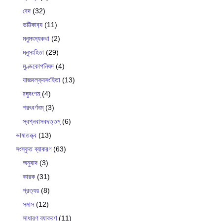
বেদ
(32)
ভট্টিকাব‍্য
(11)
মনুমৎস্যকথা
(2)
মনুসংহিতা
(29)
মুণ্ডকোপনিষদ
(4)
যাজ্ঞবল্ক‍্যসংহিতা
(13)
রঘুবংশম্
(4)
শরৎবর্ণনম্
(3)
স্বপ্নবাসবদত্তম্
(6)
ভাষাতত্ত্ব
(13)
সংস্কৃত ব্যাকরণ
(63)
অনুবাদ
(3)
কারক
(31)
প্রত্যয়
(8)
সমাস
(12)
সাধারণ ব্যাকরণ
(11)