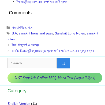
কিরাতার্জুনীয়ম্ মহাকাব্যের বনপর্ব হতে ছোট প্রশ্ন
Comments
Categories
কিরাতার্জুনীয়ম্
,
বি.এ.
Tags
B.A
,
sanskrit hons and pass
,
Sanskrit Long Notes
,
sanskrit
notes
টীকা: বিষ্ণুশর্মা ও পঞ্চতন্ত্র
ভারবির কিরাতার্জুনীয়ম্ মহাকাব্যের প্রথম সর্গ বনপর্ব হতে ৬নং-এর প্রশ্ন উত্তর
Search
for:
SLST Sanskrit Online MCQ Mock Test (অধ্যায় ভিত্তিক)
Category
English Version
(11)