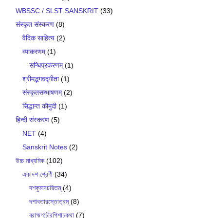
WBSSC / SLST SANSKRIT
(33)
संस्कृत संस्करण
(8)
वैदिक साहित्य
(2)
व्याकरणम्
(1)
सन्धिप्रकरणम्
(1)
श्रीमद्भगवद्गीता
(1)
संस्कृतसम्भाषणम्
(2)
सिद्धान्त कौमुदी
(1)
हिन्दी संस्करण
(5)
NET
(4)
Sanskrit Notes
(2)
উচ্চ মাধ্যমিক
(102)
একাদশ শ্রেণী
(34)
দশকুমারচরিতম্
(4)
দশাবতারস্তোত্রম্
(8)
ব্রাহ্মণচৌরপিশাচকথা
(7)