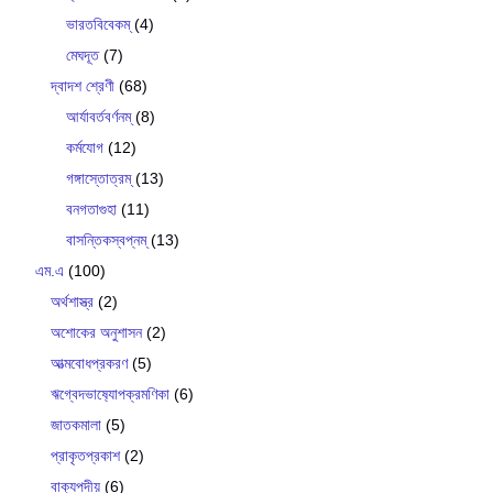
ভারতবিবেকম্
(4)
মেঘদূত
(7)
দ্বাদশ শ্রেণী
(68)
আর্যাবর্তবর্ণনম্
(8)
কর্মযোগ
(12)
গঙ্গাস্তোত্রম্
(13)
বনগতাগুহা
(11)
বাসন্তিকস্বপ্নম্
(13)
এম.এ
(100)
অর্থশাস্ত্র
(2)
অশোকের অনুশাসন
(2)
আত্মবোধপ্রকরণ
(5)
ঋগ্বেদভাষ‍্যোপক্রমণিকা
(6)
জাতকমালা
(5)
প্রাকৃতপ্রকাশ
(2)
বাক‍্যপদীয়
(6)