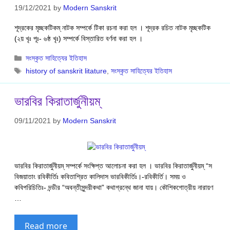
19/12/2021
by
Modern Sanskrit
শূদ্রকের মৃচ্ছকটিকম্ নাটক সম্পর্কে টিকা রচনা করা হল । শূদ্রক রচিত নাটক মৃচ্ছকটিক
(২য় খৃঃ পূঃ- ৬ষ্ঠ খৃঃ) সম্পর্কে বিস্তারিত বর্ণনা করা হল ।
Categories
সংস্কৃত সাহিত্যের ইতিহাস
Tags
history of sanskrit litature
,
সংস্কৃত সাহিত্যের ইতিহাস
ভারবির কিরাতার্জুনীয়ম্
09/11/2021
by
Modern Sanskrit
ভারবির কিরাতার্জুনীয়ম্ সম্পর্কে সংক্ষিপ্ত আলোচনা করা হল । ভারবির কিরাতার্জুনীয়ম্ “স
বিজয়াতাং রবিকীর্তিঃ কবিতাশ্রিত কালিদাস ভারবিকীর্তিঃ।-রবিকীর্তি। সময় ও
কবিপরিচিতিঃ- দন্ডীর “অবন্তীসুন্দরীকথা” কথাগ্রন্থে জানা যায়। কৌশিকগোত্রীয় নারায়ণ
…
Read more