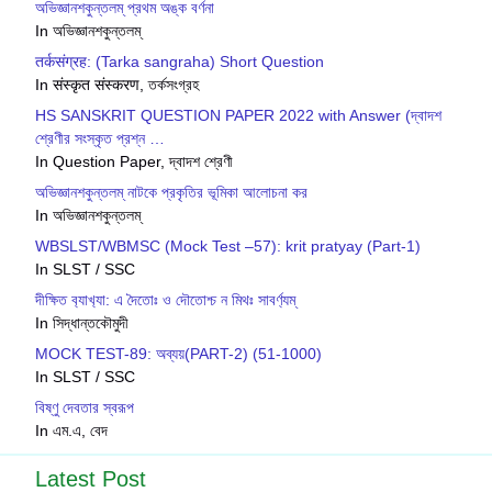
অভিজ্ঞানশকুন্তলম্ প্রথম অঙ্ক বর্ণনা
In অভিজ্ঞানশকুন্তলম্
तर्कसंग्रह: (Tarka sangraha) Short Question
In संस्कृत संस्करण, তর্কসংগ্রহ
HS SANSKRIT QUESTION PAPER 2022 with Answer (দ্বাদশ
শ্রেণীর সংস্কৃত প্রশ্ন …
In Question Paper, দ্বাদশ শ্রেণী
অভিজ্ঞানশকুন্তলম্ নাটকে প্রকৃতির ভূমিকা আলোচনা কর
In অভিজ্ঞানশকুন্তলম্
WBSLST/WBMSC (Mock Test –57): krit pratyay (Part-1)
In SLST / SSC
দীক্ষিত ব‍্যাখ‍্যা: এ দৈতোঃ ও দৌতোশ্চ ন মিথঃ সাবর্ণ‍্যম্
In সিদ্ধান্তকৌমুদী
MOCK TEST-89: অব্যয়(PART-2) (51-1000)
In SLST / SSC
বিষ্ণু দেবতার স্বরূপ
In এম.এ, বেদ
Latest Post