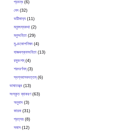
প্রবন্ধ
(6)
বেদ
(32)
ভট্টিকাব‍্য
(11)
মনুমৎস্যকথা
(2)
মনুসংহিতা
(29)
মুণ্ডকোপনিষদ
(4)
যাজ্ঞবল্ক‍্যসংহিতা
(13)
রঘুবংশম্
(4)
শরৎবর্ণনম্
(3)
স্বপ্নবাসবদত্তম্
(6)
ভাষাতত্ত্ব
(13)
সংস্কৃত ব্যাকরণ
(63)
অনুবাদ
(3)
কারক
(31)
প্রত্যয়
(8)
সমাস
(12)