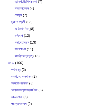
ব্রাহ্মণচৌরপিশাচকথা
(7)
ভারতবিবেকম্
(4)
মেঘদূত
(7)
দ্বাদশ শ্রেণী
(68)
আর্যাবর্তবর্ণনম্
(8)
কর্মযোগ
(12)
গঙ্গাস্তোত্রম্
(13)
বনগতাগুহা
(11)
বাসন্তিকস্বপ্নম্
(13)
এম.এ
(100)
অর্থশাস্ত্র
(2)
অশোকের অনুশাসন
(2)
আত্মবোধপ্রকরণ
(5)
ঋগ্বেদভাষ‍্যোপক্রমণিকা
(6)
জাতকমালা
(5)
প্রাকৃতপ্রকাশ
(2)