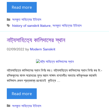
Read more
Categories
সংস্কৃত সাহিত্যের ইতিহাস
Tags
history of sanskrit litature
,
সংস্কৃত সাহিত্যের ইতিহাস
নাট‍্যসাহিত‍্যে কালিদাসের স্থান
02/09/2022
by
Modern Sanskrit
নাট‍্যসাহিত‍্যে কালিদাসের স্থান নির্ণয় কর। নাট‍্যসাহিত‍্যে কালিদাসের স্থান নির্ণয় কর উ:-
রসিককূলের মানস সরোবরের মুগ্ধ মরাল সাক্ষাৎ বাগদেবীর অবতার কবিকূলগুরু মহাকবি
কালিদাস কেবল শ্রব‍্যকাব্য রচনাতেই কৃতিত্ব …
Read more
Categories
সংস্কৃত সাহিত্যের ইতিহাস