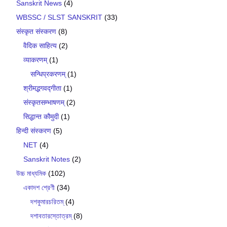
Sanskrit News
(4)
WBSSC / SLST SANSKRIT
(33)
संस्कृत संस्करण
(8)
वैदिक साहित्य
(2)
व्याकरणम्
(1)
सन्धिप्रकरणम्
(1)
श्रीमद्भगवद्गीता
(1)
संस्कृतसम्भाषणम्
(2)
सिद्धान्त कौमुदी
(1)
हिन्दी संस्करण
(5)
NET
(4)
Sanskrit Notes
(2)
উচ্চ মাধ্যমিক
(102)
একাদশ শ্রেণী
(34)
দশকুমারচরিতম্
(4)
দশাবতারস্তোত্রম্
(8)