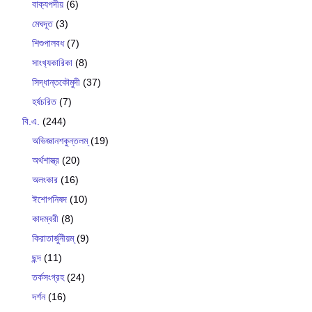
বাক‍্যপদীয়
(6)
মেঘদূত
(3)
শিশুপালবধ
(7)
সাংখ‍্যকারিকা
(8)
সিদ্ধান্তকৌমুদী
(37)
হর্ষচরিত
(7)
বি.এ.
(244)
অভিজ্ঞানশকুন্তলম্
(19)
অর্থশাস্ত্র
(20)
অলংকার
(16)
ঈশোপনিষদ
(10)
কাদম্বরী
(8)
কিরাতার্জুনীয়ম্
(9)
ছন্দ
(11)
তর্কসংগ্রহ
(24)
দর্শন
(16)