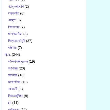
প্রাকৃতপ্রকাশ
(2)
বাক‍্যপদীয়
(6)
মেঘদূত
(3)
শিশুপালবধ
(7)
সাংখ‍্যকারিকা
(8)
সিদ্ধান্তকৌমুদী
(37)
হর্ষচরিত
(7)
বি.এ.
(244)
অভিজ্ঞানশকুন্তলম্
(19)
অর্থশাস্ত্র
(20)
অলংকার
(16)
ঈশোপনিষদ
(10)
কাদম্বরী
(8)
কিরাতার্জুনীয়ম্
(9)
ছন্দ
(11)
তর্কসংগ্রহ
(24)