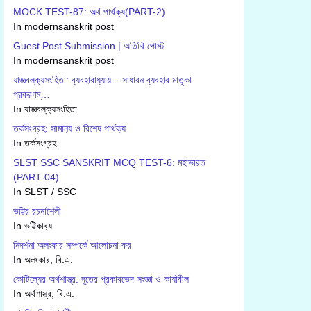
MOCK TEST-87: অর্থ পার্থক্য(PART-2)
In modernsanskrit post
Guest Post Submission | অতিথি পোস্ট
In modernsanskrit post
যাজ্ঞবল্ক‍্যসংহিতা: ব‍্যবহারাধ‍্যায় – সাধারন ব‍্যবহার মাতৃকা
প্রকরণম্…
In যাজ্ঞবল্ক‍্যসংহিতা
তর্কসংগ্রহ: সামান‍্য ও বিশেষ পার্থক‍্য
In তর্কসংগ্রহ
SLST SSC SANSKRIT MCQ TEST-6: মহাভারত
(PART-04)
In SLST / SSC
ভট্টির রচনাশৈলী
In ভট্টিকাব‍্য
নিদর্শনা অলংকার সম্পর্কে আলোচনা কর
In অলংকার, বি.এ.
কৌটিল্যের অর্থশাস্ত্র: দূতের প্রকারভেদ সংজ্ঞা ও কার্যাবীল
In অর্থশাস্ত্র, বি.এ.