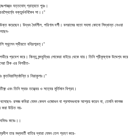
ষঃশাস্ত্রং যত্তবোদ্ গ্রাহ‍্যতে পুরঃ।
য়স্থৈর্য‍্যে বক্তুর্গুননিকৈব সা।।”
য উক্ত করেছেন। উদ্ধব ধৈর্যশীল, পরিণাম দর্শী। বলরামের মতো সহসা কোনো সিদ্ধান্ত নেওয়া
লেছেন-
শাপি স্থূলেন স্থীয়তে বহিরশ্মবত্।”
 খুব গভীরে প্রবেশ করে। কিন্তু মন্দবুদ্ধির লোকেরা বাইরে থেকে যায়। তিনি শ্রীকৃষ্ণকে উদ্দেশ‍্য করে
মানেরা ঠিক এর বিপরীত-
াঃ কৃতধিয়াস্তিষ্ঠন্তি চ নিরাকুলাঃ।”
্ণ এবং তিনি স্বয়ং তত্ত্বের ও সত‍্যের মূর্তিমান বিগ্রহ।
কে বলেছেন- রসজ্ঞ কবিরা যেমন কেবল ওজোগুন বা প্রসাদগুনকে আশ্রয় করেন না, তেমনি কালজ্ঞ
় করা উচিত নয়-
ভাববিদঃ কবেঃ।।
্রদীপ তার মধ্যবর্তী বাতির দ্বারা যেমন তেল গ্রহণ করে-