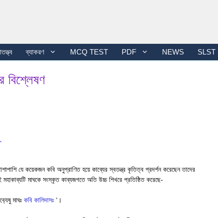
তত্ত্ব
ব্যাকরণ
MCQ TEST
PDF
NEWS
SLST
্র বিশ্লেষণ
শাপাশি যে কয়েকজন কবি অনুপ্রাণিত হয়ে কাব্যের স্বতন্ত্র কৃতিত্ব প্রদর্শন করেছেন তাদের
মহাকাব্যটি মাঘকে সংস্কৃত কাব্যজগতে অতি উচ্চ শিখরে প্রতিষ্ঠিত করেছে-
ব‍্যেষু মাঘঃ
কবি কালিদাসঃ
‘।