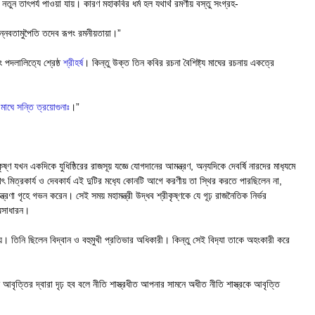
তুন তাৎপর্য পাওয়া যায়। কারণ মহাকবির ধর্ম হল যথার্থ রমণীয় বস্তু সংগ্রহ-
 যন্নবতামুপৈতি তদেব রূপং রমনীয়তায়া।”
 পদলালিত‍্যে শ্রেষ্ঠ
শ্রীহর্ষ
। কিন্তু উক্ত তিন কবির রচনা বৈশিষ্ট‍্য মাঘের রচনায় একত্রে
“
মাঘে সন্তি ত্রয়োগুনাঃ
।”
ষ্ণ যখন একদিকে যুধিষ্ঠিরের রাজসূয় যজ্ঞে যোগদানের আমন্ত্রণ, অন‍্যদিকে দেবর্ষি নারদের মাধ‍্যমে
অর্থাৎ মিত্রকার্য ও দেবকার্য এই দুটির মধ‍্যে কোনটি আগে করণীয় তা স্থির করতে পারছিলেন না,
ত্রণা গৃহে গভন করেন। সেই সময় মহামন্ত্রী উদ্ধব শ্রীকৃষ্ণকে যে গূঢ় রাজনৈতিক নির্ভর
 অসাধারন।
থানীয়। তিনি ছিলেন বিদ্বান ও বহুমুখী প্রতিভার অধিকারী। কিন্তু সেই বিদ‍্যা তাকে অহংকারী করে
ন আবৃত্তির দ্বারা দৃঢ় হব বলে নীতি শাস্ত্রধীত আপনার সামনে অধীত নীতি শাস্ত্রকে আবৃত্তি