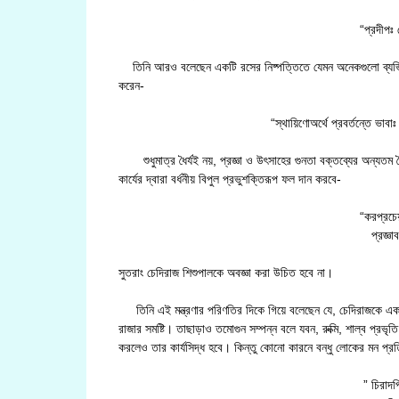
“প্রদীপঃ 
তিনি আরও বলেছেন একটি রসের নিষ্পত্তিতে যেমন অনেকগুলো ব্যভিচার ভা
করেন-
“স্থায়িণোঅর্থে প্রবর্তন্তে ভাবা
শুধুমাত্র ধৈর্যই নয়, প্রজ্ঞা ও উৎসাহের গুনতা বক্তব্যের অন্যতম বৈশিষ
কার্যের দ্বারা বর্ধনীয় বিপুল প্রভুশক্তিরূপ ফল দান করবে-
“করপ্রচেয়
প্রজ্ঞ
সুতরাং চেদিরাজ শিশুপালকে অবজ্ঞা করা উচিত হবে না।
তিনি এই মন্ত্রণার পরিণতির দিকে গিয়ে বলেছেন যে, চেদিরাজকে একা
রাজার সমষ্টি। তাছাড়াও তমোগুন সম্পন্ন বলে যবন, রুক্মি, শাল্ব প্র
করলেও তার কার্যসিদ্ধ হবে। কিন্তু কোনো কারনে বন্ধু লোকের মন প্রত
” চিরাদপ