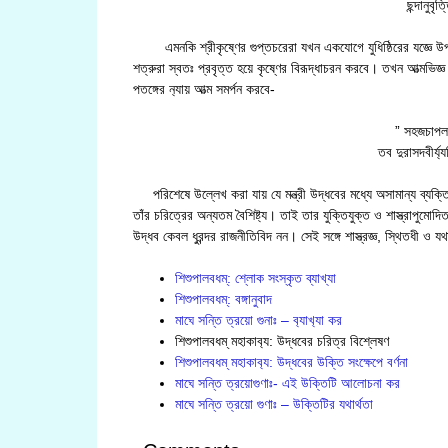
ছন্দানুবৃ
এমনকি শ্রীকৃষ্ণের গুপ্তচরেরা যখন একযোগে যুধিষ্ঠিরের যজ্ঞে উপস্থ
শত্রুরা স্বতঃ প্রবৃত্ত হয়ে কৃষ্ণের বিরূদ্ধাচরন করবে। তখন আত্মভিজ্ঞ
পতঙ্গের ন‍্যায় আত্ম সমর্পন করবে-
” সহজচাপলদ
তব দুরাসদবীর্
পরিশেষে উল্লেখ করা যায় যে মন্ত্রী উদ্ধবের মধ্যে অসামান্য ব্যক্তিত
তাঁর চরিত্রের অন্যতম বৈশিষ্ট্য। তাই তার যুক্তিযুক্ত ও শাস্ত্রাপুম
উদ্ধব কেবল ধুরন্দর রাজনীতিবিদ নন। সেই সঙ্গে শাস্ত্রজ্ঞ, স্থিতধী ও যথার্
শিশুপালবধম্: শ্লোক সংস্কৃত ব্যাখ্যা
শিশুপালবধম্: বঙ্গানুবাদ
মাঘে সন্তি ত্রয়ো গুনাঃ – ব‍্যাখ‍্যা কর
শিশুপালবধম্ মহাকাব‍্য: উদ্ধবের চরিত্র বিশ্লেষণ
শিশুপালবধম্ মহাকাব‍্য: উদ্ধবের উক্তি সংক্ষেপে বর্ণনা
মাঘে সন্তি ত্রয়োগুণাঃ- এই উক্তিটি আলোচনা কর
মাঘে সন্তি ত্রয়ো গুণাঃ – উক্তিটির যথার্থতা