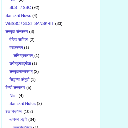
SLST / SSC
(92)
Sanskrit News
(4)
WBSSC / SLST SANSKRIT
(33)
संस्कृत संस्करण
(8)
वैदिक साहित्य
(2)
व्याकरणम्
(1)
सन्धिप्रकरणम्
(1)
श्रीमद्भगवद्गीता
(1)
संस्कृतसम्भाषणम्
(2)
सिद्धान्त कौमुदी
(1)
हिन्दी संस्करण
(5)
NET
(4)
Sanskrit Notes
(2)
উচ্চ মাধ্যমিক
(102)
একাদশ শ্রেণী
(34)
দশকুমারচরিতম্
(4)