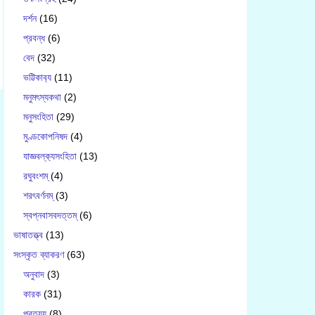
দর্শন
(16)
প্রবন্ধ
(6)
বেদ
(32)
ভট্টিকাব‍্য
(11)
মনুমৎস্যকথা
(2)
মনুসংহিতা
(29)
মুণ্ডকোপনিষদ
(4)
যাজ্ঞবল্ক‍্যসংহিতা
(13)
রঘুবংশম্
(4)
শরৎবর্ণনম্
(3)
স্বপ্নবাসবদত্তম্
(6)
ভাষাতত্ত্ব
(13)
সংস্কৃত ব্যাকরণ
(63)
অনুবাদ
(3)
কারক
(31)
প্রত্যয়
(8)