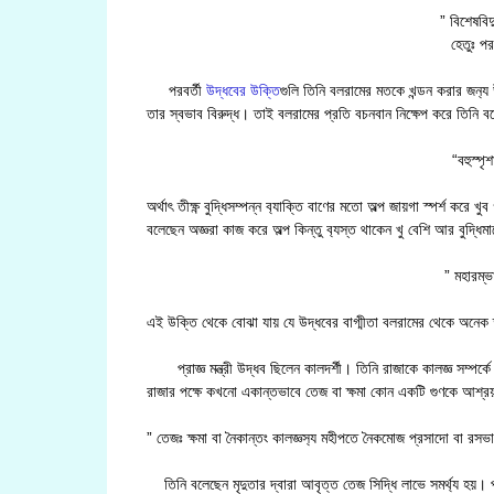
” বিশেষবিদু
হেতুঃ পরচ
পরবর্তী
উদ্ধবের উক্তি
গুলি তিনি বলরামের মতকে খন্ডন করার জন‍্
তার স্বভাব বিরুদ্ধ। তাই বলরামের প্রতি বচনবান নিক্ষেপ করে তিনি ব
“বহুস্পৃ
অর্থাৎ তীক্ষ্ণ বুদ্ধিসম্পন্ন ব‍্যাক্তি বাণের মতো অল্প জায়গা স্পর্শ করে
বলেছেন অজ্ঞরা কাজ করে অল্প কিন্তু ব‍্যস্ত থাকেন খু বেশি আর বুদ্ধি
” মহারম্ভ
এই উক্তি থেকে বোঝা যায় যে উদ্ধবের বাগ্মীতা বলরামের থেকে অনেক তীক্ষ
প্রাজ্ঞ মন্ত্রী উদ্ধব ছিলেন কালদর্শী। তিনি রাজাকে কালজ্ঞ সম্পর্
রাজার পক্ষে কখনো একান্তভাবে তেজ বা ক্ষমা কোন একটি গুণকে আশ্রয
” তেজঃ ক্ষমা বা নৈকান্তং কালজ্ঞস‍্য মহীপতে নৈকমোজ প্রসাদো বা রস
তিনি বলেছেন মৃদুতার দ্বারা আবৃত্ত তেজ সিদ্ধি লাভে সমর্থ্য হয়। প