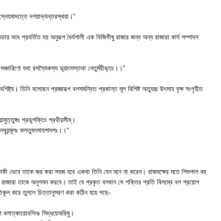
স্নেহমাদত্তে দশয়াভ‍্যন্তরস্থয়া।”
ব প্রবর্তিত হয় অনুরূপ ধৈর্যশালী এক বিজিগীষু রাজার জন্য অন্য রাজারা কার্য সম্পাদন
ঃ সঞ্চারিণো যথা রসস‍্যৈকস‍্য ভূয়াংসস্তথা নেতুর্মহীভৃতঃ।।”
্ট্য। তিনি বলেছেন প্রজ্ঞারূপ বলসমন্বিত প্রকান্ত মূল বিশিষ্ট অত‍্যুচ্চ উৎসাহ বৃক্ষ সংগৃহীত
ামুত্তুঙ্গঃ প্রভুশক্তিং প্রথীয়সীম্।
াবলবৃহন্মূলঃ ফলত‍্যুৎসাহপাদপঃ।।”
কী ভেবে তাকে জয় করা সহজ হবে একথা তিনি যেন মনে না করেন। রাজযক্ষের মতে শিশুপাল বহু
ভৃতি রাজারা তাকে অনুগমন করবে। তাই যে প্রকৃত বলবান সে শক্তির প্রতি বিলম্বে বল প্রয়োগ
িকূল করে তুললে চিত্তানুসরণ করা কঠিন হয়ে পড়ে-
ি বলাত্কারোবলিনঃ সিদ্ধয়েঅরিষু।