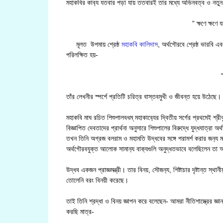
মহাকবির কাব‍্য যতবার পড়া যায় ততবারই তার মধ্যে অভিনবত্ব ও নতুন ন
” ক্ষণে ক্ষণে
মূলত উপমায় শ্রেষ্ঠ
মহাকবি কালিদাস
, অর্থগৌরবে শ্রেষ্ঠ ভারবি এবং
পরিলক্ষিত হয়-
তাঁর লেখনীর স্পর্শে প্রতিটি চরিত্র বাস্তবমুখী ও জীবন্ত হয়ে উঠেছে।
মহাকবি মাঘ রচিত শিশুপালবধম্ মহাকাব‍্যের দ্বিতীয় সর্গের প্রথমেই শ্রীকৃ
বিজ্ঞাপিত দেবতাদের প্রার্থনা অনুসারে শিশুপালের বিরুদ্ধে যুদ্ধযাত্রা 
তখন তিনি অগ্রজ বলরাম ও মহামতি উদ্ধবের সঙ্গে পরামর্শ করার জন‍্য মন্
অর্থগৌরবযুক্ত আলোক সামান‍্য বাক‍্যগুলি অনুদ্ধতভাবে বলেছিলেন তা
উদ্ধব একজন প্রাজ্ঞমন্ত্রী। তার বিনয়, সৌজন‍্য, শিষ্টাচার দৃষ্টান্ত স্
তোলেনি বরং বিনয়ী করেছে।
তাই তিনি শ্রদ্ধা ও বিনয় জ্ঞাপন করে বলেছেন- আমরা নীতিশাস্ত্রের জ্ঞা
করছি মাত্র-