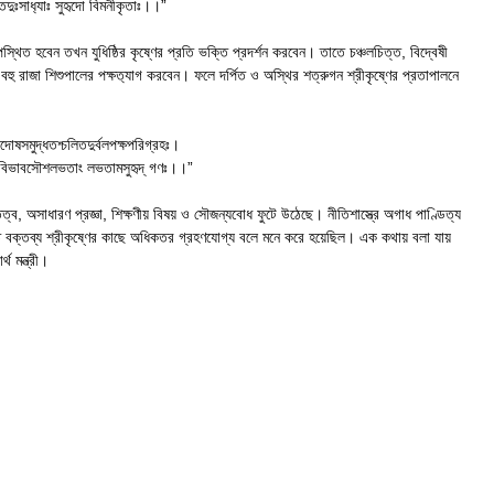
ত্তিদুঃসাধ‍্যাঃ সুহৃদো বিমনীকৃতাঃ।।”
িত হবেন তখন যুধিষ্ঠির কৃষ্ণের প্রতি ভক্তি প্রদর্শন করবেন। তাতে চঞ্চলচিত্ত, বিদ্বেষী
 বহু রাজা শিশুপালের পক্ষত‍্যাগ করবেন। ফলে দর্পিত ও অস্থির শত্রুগন শ্রীকৃষ্ণের প্রত‍াপালনে
োষসমুদ্ধতশ্চলিতদুর্বলপক্ষপরিগ্রহঃ।
য‍্যবিভাবসৌশলভতাং লভতামসুহৃদ্ গণঃ।।”
্ব, অসাধারণ প্রজ্ঞা, শিক্ষণীয় বিষয় ও সৌজন্যবোধ ফুটে উঠেছে। নীতিশাস্ত্রে অগাধ পাণ্ডিত্য
োদিত বক্তব্য শ্রীকৃষ্ণের কাছে অধিকতর গ্রহণযোগ্য বলে মনে করে হয়েছিল। এক কথায় বলা যায়
থ মন্ত্রী।